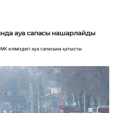
сында ауа сапасы нашарлайды
МК еліміздегі ауа сапасына қатысты