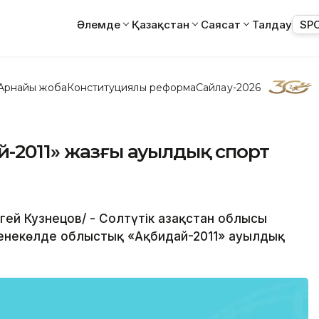
Әлемде
Қазақстан
Саясат
Талдау
SP
Арнайы жоба
Конституциялық реформа
Сайлау-2026
й-2011» жазғы ауылдық спорт
гей Кузнецов/ - Солтүтік Қазақстан облысы
енекөлде облыстық «Ақбидай-2011» ауылдық