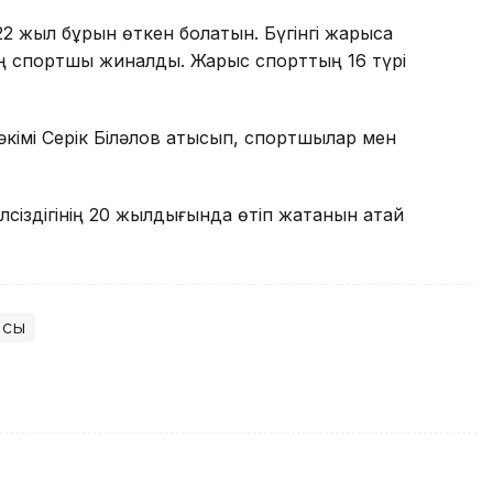
2 жыл бұрын өткен болатын. Бүгінгі жарысқа
ң спортшы жиналды. Жарыс спорттың 16 түрі
імі Серік Біләлов қатысып, спортшылар мен
сіздігінің 20 жылдығында өтіп жатанын атай
ысы