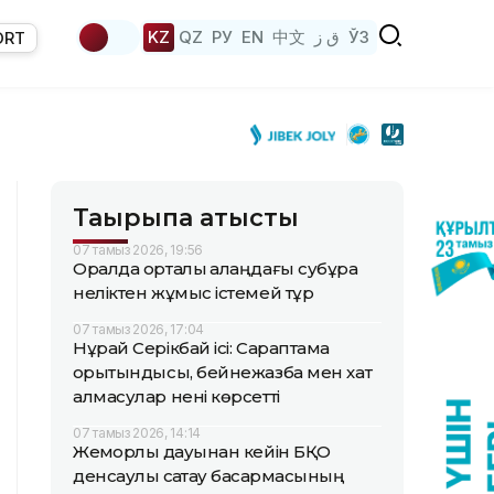
KZ
QZ
РУ
EN
中文
ق ز
ЎЗ
ORT
Тақырыпқа қатысты
07 тамыз 2026, 19:56
Оралда орталық алаңдағы субұрқақ
неліктен жұмыс істемей тұр
07 тамыз 2026, 17:04
Нұрай Серікбай ісі: Сараптама
қорытындысы, бейнежазба мен хат
алмасулар нені көрсетті
07 тамыз 2026, 14:14
Жемқорлық дауынан кейін БҚО
денсаулық сақтау басқармасының