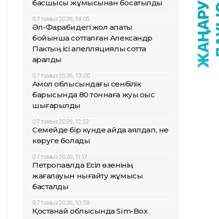
басшысы жұмысынан босатылды
07 тамыз 2026, 14:05
Әл-Фарабидегі жол апаты
бойынша сотталған Александр
Пактың ісі апелляциялық сотта
қаралды
07 тамыз 2026, 13:00
Ақмол облысындағы сенбілік
барысында 80 тоннаға жуық қоқыс
шығарылды
07 тамыз 2026, 12:52
Семейде бір күнде қайда аялдап, не
көруге болады
07 тамыз 2026, 11:17
Петропавлда Есіл өзенінің
жағалауын нығайту жұмысы
басталды
07 тамыз 2026, 10:59
Қостанай облысында Sim-Box