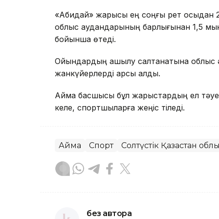
«Ақбидай» жарысы ең соңғы рет осыдан 2
облыс аудандарының барлығынан 1,5 мы
бойынша өтеді.
Ойындардың ашылу салтанатына облыс әк
жанкүйерлерді қарсы алды.
Аймақ басшысы бұл жарыстардың ел тәуел
келе, спортшыларға жеңіс тіледі.
Аймақ
Спорт
Солтүстік Қазақстан обл
без автора