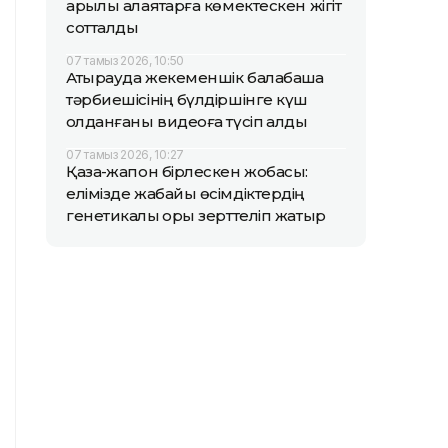
арқылы алаяқтарға көмектескен жігіт
сотталды
07 тамыз 2026, 10:50
Атырауда жекеменшік балабақша
тәрбиешісінің бүлдіршінге күш
қолданғаны видеоға түсіп қалды
07 тамыз 2026, 10:27
Қазақ-жапон бірлескен жобасы:
елімізде жабайы өсімдіктердің
генетикалық қоры зерттеліп жатыр