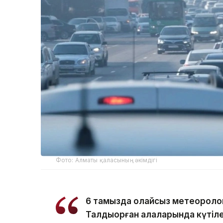
Фото: Алматы қаласының әкімдігі
6 тамызда қолайсыз метеороло
Талдықорған қалаларында күтіле