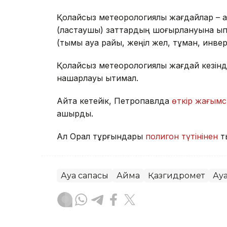
Қолайсыз метеорологиялық жағдайлар – а
(ластаушы) заттардың шоғырлануына ықпа
(тымық ауа райы, жеңіл жел, тұман, инве
Қолайсыз метеорологиялық жағдай кезінд
нашарлауы ықтимал.
Айта кетейік, Петропавлда
өткір жағымс
қашырды.
Ал Орал тұрғындары
полигон түтінінен
т
Ауа сапасы
Аймақ
Қазгидромет
Ау