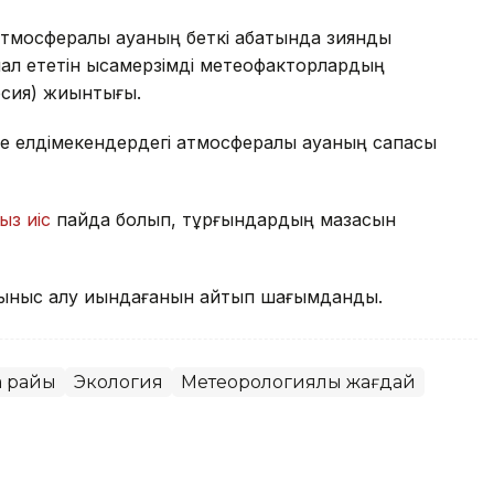
тмосфералық ауаның беткі қабатында зиянды
л ететін қысқамерзімді метеофакторлардың
рсия) жиынтығы.
е елдімекендердегі атмосфералық ауаның сапасы
ыз иіс
пайда болып, тұрғындардың мазасын
ыныс алу қиындағанын айтып шағымданды.
а райы
Экология
Метеорологиялық жағдай