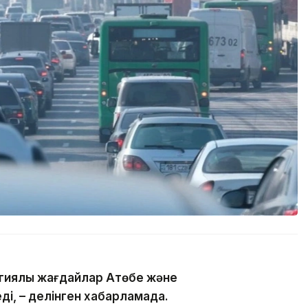
гиялық жағдайлар Ақтөбе және
ді, – делінген хабарламада.