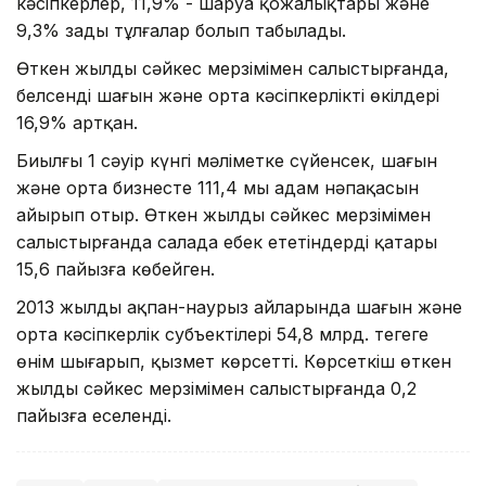
кәсіпкерлер, 11,9% - шаруа қожалықтары және
9,3% заңды тұлғалар болып табылады.
Өткен жылдың сәйкес мерзімімен салыстырғанда,
белсенді шағын және орта кәсіпкерліктің өкілдері
16,9% артқан.
Биылғы 1 сәуір күнгі мәліметке сүйенсек, шағын
және орта бизнесте 111,4 мың адам нәпақасын
айырып отыр. Өткен жылдың сәйкес мерзімімен
салыстырғанда салада еңбек ететіндердің қатары
15,6 пайызға көбейген.
2013 жылдың ақпан-наурыз айларында шағын және
орта кәсіпкерлік субъектілері 54,8 млрд. теңгеге
өнім шығарып, қызмет көрсетті. Көрсеткіш өткен
жылдың сәйкес мерзімімен салыстырғанда 0,2
пайызға еселенді.