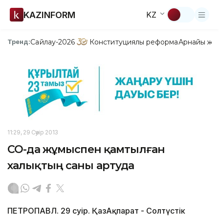
KAZINFORM
KZ
Сайлау-2026
Конституциялық реформа
Арнайы жо
Тренд:
11:29, 29 Сәуір 2013
СҚО-да жұмыспен қамтылған
халықтың саны артуда
ПЕТРОПАВЛ. 29 сәуір. ҚазАқпарат - Солтүстік