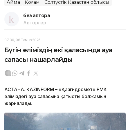
Аймақ
Қоғам
Солтүстік Қазақстан облысы
без автора
Авторлар
07:30, 06 Тамыз 2026
Бүгін еліміздің екі қаласында ауа
сапасы нашарлайды
АСТАНА. KAZINFORM – «Қазгидромет» РМК
еліміздегі ауа сапасына қатысты болжамын
жариялады.