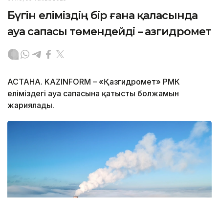
Бүгін еліміздің бір ғана қаласында
ауа сапасы төмендейді – Қазгидромет
АСТАНА. KAZINFORM – «Қазгидромет» РМК
еліміздегі ауа сапасына қатысты болжамын
жариялады.