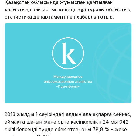
Қазақстан облысында жұмыспен қамтылған
халықтың саны артып келеді. Бұл туралы облыстық
статистика департаментінен хабарлап отыр.
2013 жылдың 1 сәуіріндегі алдын ала ақпарға сәйкес,
аймақта шағын және орта кәсіпкерліктің 24 мың 042
өкілі белсенді түрде еңбек етсе, оның 78,8 % - жеке