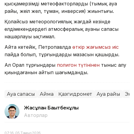
қысқамерзімді метеофакторлардың (тымық ауа
райы, жеңіл жел, тұман, инверсия) жиынтығы.
Қолайсыз метеорологиялық жағдай кезінде
елдімекендердегі атмосфералық ауаның сапасы
нашарлауы ықтимал.
Айта кетейік, Петропавлда
өткір жағымсыз иіс
пайда болып, тұрғындардың мазасын қашырды.
Ал Орал тұрғындары
полигон түтінінен
тыныс алу
қиындағанын айтып шағымданды.
Ауа сапасы
Аймақ
Қазгидромет
Ауа райы
Эк
Жасұлан Бақытбекұлы
Авторлар
07:16, 05 Тамыз 2026