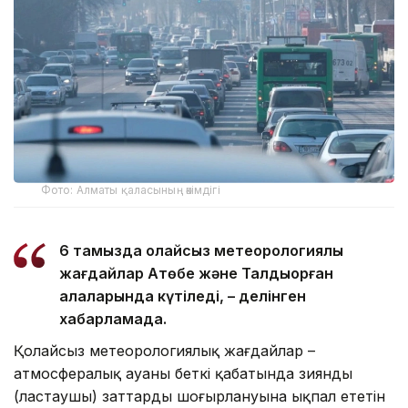
Фото: Алматы қаласының әкімдігі
6 тамызда қолайсыз метеорологиялық
жағдайлар Ақтөбе және Талдықорған
қалаларында күтіледі, – делінген
хабарламада.
Қолайсыз метеорологиялық жағдайлар –
атмосфералық ауаның беткі қабатында зиянды
(ластаушы) заттардың шоғырлануына ықпал ететін