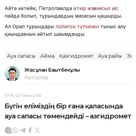
Айта кетейік, Петропавлда
өткір жағымсыз иіс
пайда болып, тұрғындардың мазасын қашырды.
Ал Орал тұрғындары
полигон түтінінен
тыныс алу
қиындағанын айтып шағымданды.
Ауа сапасы
Аймақ
Қазгидромет
Ауа райы
Эк
Жасұлан Бақытбекұлы
Авторлар
07:16, 05 Тамыз 2026
Бүгін еліміздің бір ғана қаласында
ауа сапасы төмендейді – Қазгидромет