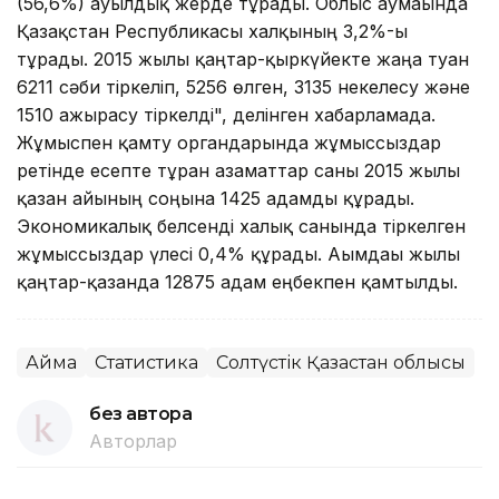
(56,6%) ауылдық жерде тұрады. Облыс аумағында
Қазақстан Республикасы халқының 3,2%-ы
тұрады. 2015 жылғы қаңтар-қыркүйекте жаңа туған
6211 сәби тіркеліп, 5256 өлген, 3135 некелесу және
1510 ажырасу тіркелді", делінген хабарламада.
Жұмыспен қамту органдарында жұмыссыздар
ретінде есепте тұрған азаматтар саны 2015 жылғы
қазан айының соңына 1425 адамды құрады.
Экономикалық белсенді халық санында тіркелген
жұмыссыздар үлесі 0,4% құрады. Ағымдағы жылғы
қаңтар-қазанда 12875 адам еңбекпен қамтылды.
Аймақ
Статистика
Солтүстік Қазақстан облысы
без автора
Авторлар