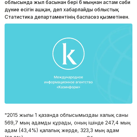
облысында жыл басынан бері 6 мыңнан астам сәби
дүние есігін ашқан, деп хабарлайды облыстық
Статистика департаментінің баспасөз қызметінен.
"2015 жылғы 1 қазанда облысымыздағы халық саны
569,7 мың адамды құрады, оның ішінде 247,4 мың
адам (43,4%) қалалық жерде, 323,3 мың адам