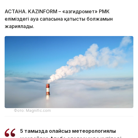
АСТАНА. KAZINFORM – «Қазгидромет» РМК
еліміздегі ауа сапасына қатысты болжамын
жариялады.
Фото: Magnific.com
5 тамызда қолайсыз метеорологиялық