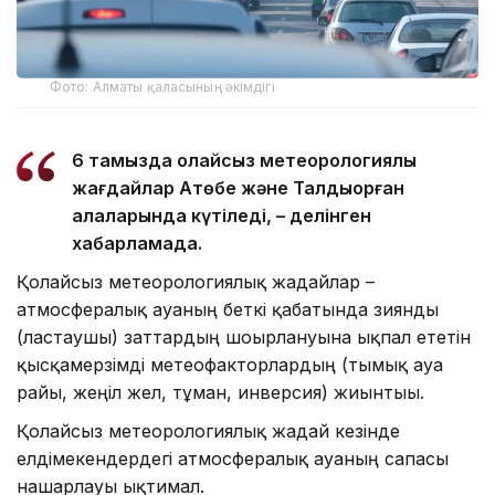
Фото: Алматы қаласының әкімдігі
6 тамызда қолайсыз метеорологиялық
жағдайлар Ақтөбе және Талдықорған
қалаларында күтіледі, – делінген
хабарламада.
Қолайсыз метеорологиялық жағдайлар –
атмосфералық ауаның беткі қабатында зиянды
(ластаушы) заттардың шоғырлануына ықпал ететін
қысқамерзімді метеофакторлардың (тымық ауа
райы, жеңіл жел, тұман, инверсия) жиынтығы.
Қолайсыз метеорологиялық жағдай кезінде
елдімекендердегі атмосфералық ауаның сапасы
нашарлауы ықтимал.