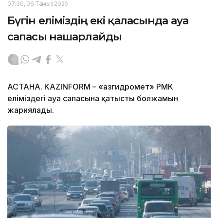
07:30, 06 Тамыз 2026
Бүгін еліміздің екі қаласында ауа
сапасы нашарлайды
АСТАНА. KAZINFORM – «Қазгидромет» РМК
еліміздегі ауа сапасына қатысты болжамын
жариялады.