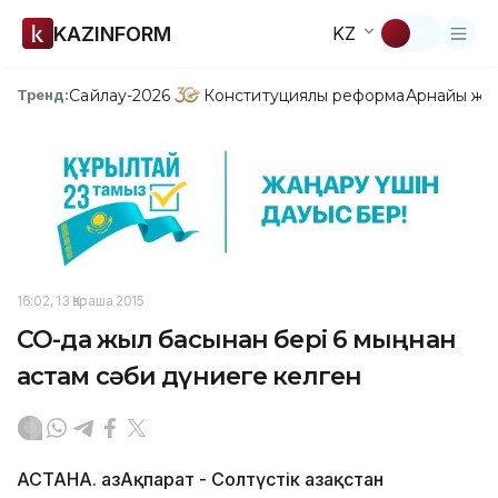
KAZINFORM
KZ
Сайлау-2026
Конституциялық реформа
Арнайы жо
Тренд:
16:02, 13 Қараша 2015
СҚО-да жыл басынан бері 6 мыңнан
астам сәби дүниеге келген
АСТАНА. ҚазАқпарат - Солтүстік Қазақстан