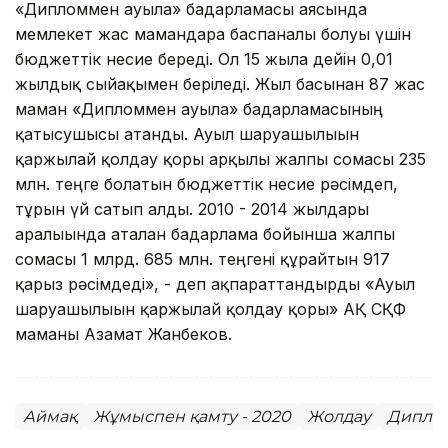
«Дипломмен ауылға» бағдарламасы аясында
мемлекет жас мамандарға баспаналы болуы үшін
бюджеттік несие береді. Ол 15 жылға дейін 0,01
жылдық сыйақымен беріледі. Жыл басынан 87 жас
маман «Дипломмен ауылға» бағдарламасының
қатысушысы атанды. Ауыл шаруашылығын
қаржылай қолдау қоры арқылы жалпы сомасы 235
млн. теңге болатын бюджеттік несие рәсімдеп,
тұрғын үй сатып алды. 2010 - 2014 жылдары
аралығында аталған бағдарлама бойынша жалпы
сомасы 1 млрд. 685 млн. теңгені құрайтын 917
қарыз рәсімдеді», - деп ақпараттандырды «Ауыл
шаруашылығын қаржылай қолдау қоры» АҚ СҚФ
маманы Азамат Жанбеков.
Аймақ
Жұмыспен қамту - 2020
Жолдау
Дипло