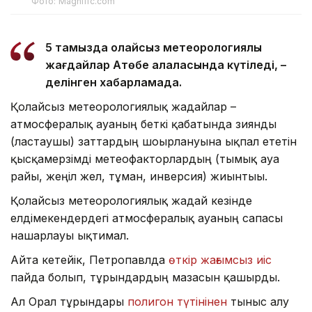
Фото: Magnific.com
5 тамызда қолайсыз метеорологиялық
жағдайлар Ақтөбе қалаласында күтіледі, –
делінген хабарламада.
Қолайсыз метеорологиялық жағдайлар –
атмосфералық ауаның беткі қабатында зиянды
(ластаушы) заттардың шоғырлануына ықпал ететін
қысқамерзімді метеофакторлардың (тымық ауа
райы, жеңіл жел, тұман, инверсия) жиынтығы.
Қолайсыз метеорологиялық жағдай кезінде
елдімекендердегі атмосфералық ауаның сапасы
нашарлауы ықтимал.
Айта кетейік, Петропавлда
өткір жағымсыз иіс
пайда болып, тұрғындардың мазасын қашырды.
Ал Орал тұрғындары
полигон түтінінен
тыныс алу