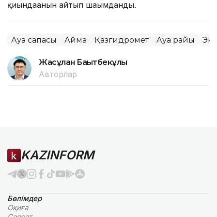
қиындағанын айтып шағымданды.
Ауа сапасы
Аймақ
Қазгидромет
Ауа райы
Эк
Жасұлан Бақытбекұлы
Авторлар
KAZINFORM
Бөлімдер
Оқиға
Саясат