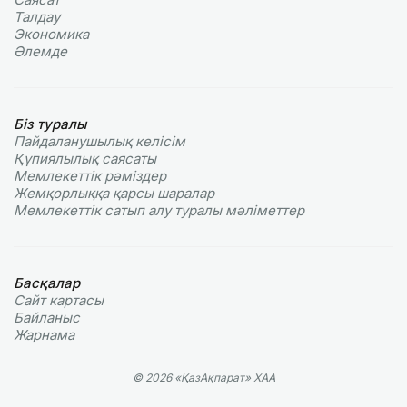
Талдау
Экономика
Әлемде
Біз туралы
Пайдаланушылық келiciм
Құпиялылық саясаты
Мемлекеттік рәміздер
Жемқорлыққа қарсы шаралар
Мемлекеттік сатып алу туралы мәлiметтер
Басқалар
Сайт картасы
Байланыс
Жарнама
© 2026 «ҚазАқпарат» ХАА