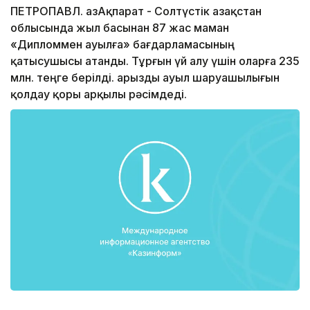
ПЕТРОПАВЛ. ҚазАқпарат - Солтүстік Қазақстан
облысында жыл басынан 87 жас маман
«Дипломмен ауылға» бағдарламасының
қатысушысы атанды. Тұрғын үй алу үшін оларға 235
млн. теңге берілді. Қарызды ауыл шаруашылығын
қолдау қоры арқылы рәсімдеді.