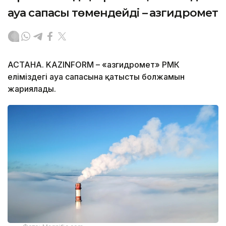
ауа сапасы төмендейді – Қазгидромет
АСТАНА. KAZINFORM – «Қазгидромет» РМК
еліміздегі ауа сапасына қатысты болжамын
жариялады.