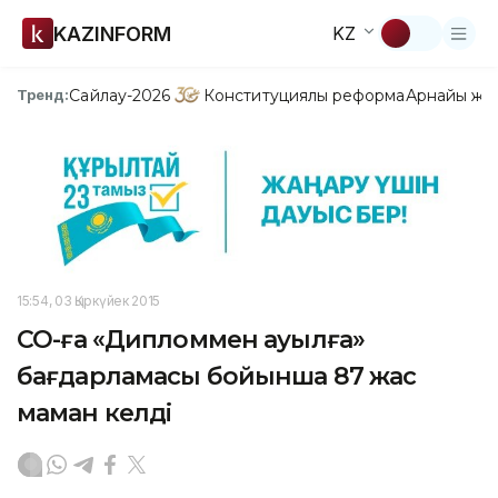
KAZINFORM
KZ
Сайлау-2026
Конституциялық реформа
Арнайы жо
Тренд:
15:54, 03 Қыркүйек 2015
СҚО-ға «Дипломмен ауылға»
бағдарламасы бойынша 87 жас
маман келді