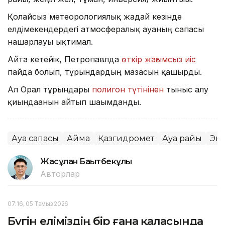
Қолайсыз метеорологиялық жағдай кезінде
елдімекендердегі атмосфералық ауаның сапасы
нашарлауы ықтимал.
Айта кетейік, Петропавлда
өткір жағымсыз иіс
пайда болып, тұрғындардың мазасын қашырды.
Ал Орал тұрғындары
полигон түтінінен
тыныс алу
қиындағанын айтып шағымданды.
Ауа сапасы
Аймақ
Қазгидромет
Ауа райы
Эк
Жасұлан Бақытбекұлы
Авторлар
07:16, 05 Тамыз 2026
Бүгін еліміздің бір ғана қаласында