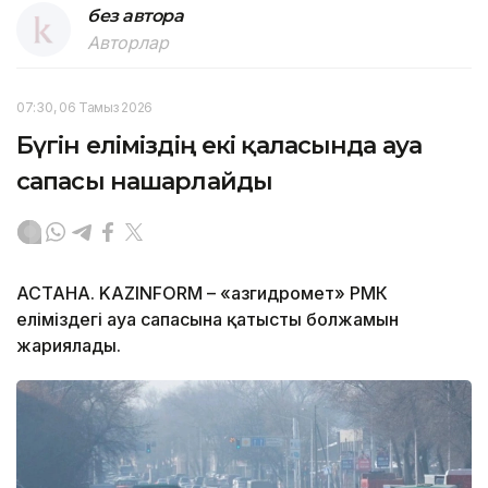
без автора
Авторлар
07:30, 06 Тамыз 2026
Бүгін еліміздің екі қаласында ауа
сапасы нашарлайды
АСТАНА. KAZINFORM – «Қазгидромет» РМК
еліміздегі ауа сапасына қатысты болжамын
жариялады.