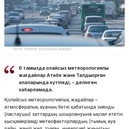
Фото: Алматы қаласының әкімдігі
6 тамызда қолайсыз метеорологиялық
жағдайлар Ақтөбе және Талдықорған
қалаларында күтіледі, – делінген
хабарламада.
Қолайсыз метеорологиялық жағдайлар –
атмосфералық ауаның беткі қабатында зиянды
(ластаушы) заттардың шоғырлануына ықпал ететін
қысқамерзімді метеофакторлардың (тымық ауа
райы, жеңіл жел, тұман, инверсия) жиынтығы.