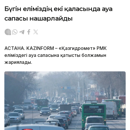
Бүгін еліміздің екі қаласында ауа
сапасы нашарлайды
АСТАНА. KAZINFORM – «Қазгидромет» РМК
еліміздегі ауа сапасына қатысты болжамын
жариялады.