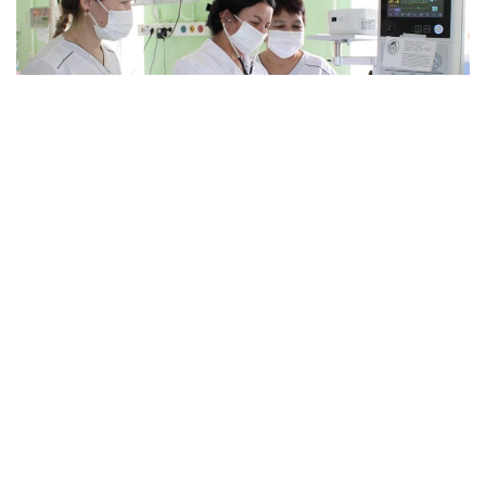
Фото: Қызылорда облыстық денсаулық сақтау
басқармасы
Тапшылық қала мен ауылда бірдей байқалады.
— Осы уақытқа дейін реаниматолог көбірек
жетіспейтін, бүгінде бұл тапшылық сейілді.
Аудандарға акушер-гинекологтар аса
қажет. Емханаларда балалар хирургі, УЗИ-
ге түсіретін және аймақтық дәрігерлер
жетіспейді. Сондықтан кейде екі ауылға