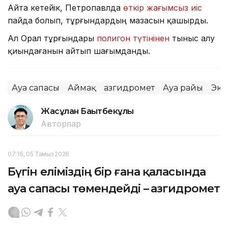
Айта кетейік, Петропавлда
өткір жағымсыз иіс
пайда болып, тұрғындардың мазасын қашырды.
Ал Орал тұрғындары
полигон түтінінен
тыныс алу
қиындағанын айтып шағымданды.
Ауа сапасы
Аймақ
Қазгидромет
Ауа райы
Эко
Жасұлан Бақытбекұлы
Авторлар
07:16, 05 Тамыз 2026
Бүгін еліміздің бір ғана қаласында
ауа сапасы төмендейді – Қазгидромет