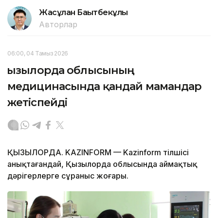
Жасұлан Бақытбекұлы
Авторлар
06:00, 04 Тамыз 2026
Қызылорда облысының
медицинасында қандай мамандар
жетіспейді
ҚЫЗЫЛОРДА. KAZINFORM — Kazinform тілшісі
анықтағандай, Қызылорда облысында аймақтық
дәрігерлерге сұраныс жоғары.