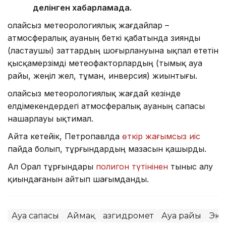
делінген хабарламада.
Қолайсыз метеорологиялық жағдайлар –
атмосфералық ауаның беткі қабатында зиянды
(ластаушы) заттардың шоғырлануына ықпал ететін
қысқамерзімді метеофакторлардың (тымық ауа
райы, жеңіл жел, тұман, инверсия) жиынтығы.
Қолайсыз метеорологиялық жағдай кезінде
елдімекендердегі атмосфералық ауаның сапасы
нашарлауы ықтимал.
Айта кетейік, Петропавлда
өткір жағымсыз иіс
пайда болып, тұрғындардың мазасын қашырды.
Ал Орал тұрғындары
полигон түтінінен
тыныс алу
қиындағанын айтып шағымданды.
Ауа сапасы
Аймақ
Қазгидромет
Ауа райы
Эко