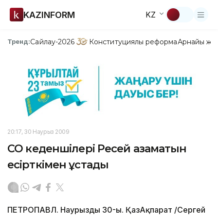
KAZINFORM
KZ
Сайлау-2026
Конституциялық реформа
Арнайы жо
Тренд:
20:17, 30 Наурыз 2009
СҚО кеденшілері Ресей азаматын
есірткімен ұстады
ПЕТРОПАВЛ. Наурыздың 30-ы. ҚазАқпарат /Сергей