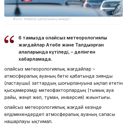
Фото: Алматы қаласының әкімдігі
6 тамызда қолайсыз метеорологиялық
жағдайлар Ақтөбе және Талдықорған
қалаларында күтіледі, – делінген
хабарламада.
Қолайсыз метеорологиялық жағдайлар –
атмосфералық ауаның беткі қабатында зиянды
(ластаушы) заттардың шоғырлануына ықпал ететін
қысқамерзімді метеофакторлардың (тымық ауа
райы, жеңіл жел, тұман, инверсия) жиынтығы.
Қолайсыз метеорологиялық жағдай кезінде
елдімекендердегі атмосфералық ауаның сапасы
нашарлауы ықтимал.