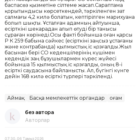
баспасөз қызметіне сілтеме жасап.Сараптама
қорытындысы көрсеткендей, тәркіленген зат
салмағы 4,2 килә болатын, кептірілген марихуана
болып шықты. Ұсталған адамның айтуынша,
есірткіні шекарадан алып өтуді бір танысы
сұраған көрінеді.Осы факті бойынша оған қарсы
ҚР ҚК 259 бабына сәйкес (есірткіні заңсыз ұстағаны
және контрабанда) қылмыстық іс қозғалды.Жыл
басынан бері СҚО кеденшілерінің күшімен
кедендік заң бұзушылармен күрес жүйесі
бойынша 15 қылмыстық іс қозғалды, оның 8-і
есірткі саудасына байланысты. Ал, бүгінгі күнге
дейін 168 килә есірткі түрлері тәркіленді.
Аймақ
Басқа мемлекеттік органдар
Қоғам
без автора
Авторлар
07:30, 06 Тамыз 2026