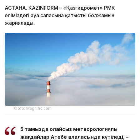
АСТАНА. KAZINFORM – «Қазгидромет» РМК
еліміздегі ауа сапасына қатысты болжамын
жариялады.
Фото: Magnific.com
5 тамызда қолайсыз метеорологиялық
жағдайлар Ақтөбе қалаласында күтіледі, –