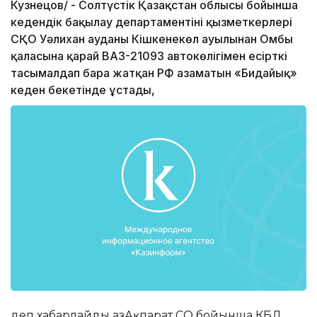
Кузнецов/ - Солтүстік Қазақстан облысы бойынша
кедендік бақылау департаментінің қызметкерлері
СҚО Уәлихан ауданы Кішкенекөл ауылынан Омбы
қаласына қарай ВАЗ-21093 автокөлігімен есірткі
тасымалдап бара жатқан РФ азаматын «Бидайық»
кеден бекетінде ұстады,
деп хабарлайды ҚазАқпарат СҚО бойынша КБД