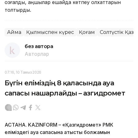
қозғалды, аңшылар ешқайда кетпеу қолхаттарын
толтырды.
Аймақ
Қылмыспен күрес
Қоғам
Солтүстік Қаза
без автора
Авторлар
07:16, 10 Тамыз 2026
Бүгін еліміздің 8 қаласында ауа
сапасы нашарлайды – Қазгидромет
АСТАНА. KAZINFORM – «Қазгидромет» РМК
еліміздегі ауа сапасына қатысты болжамын