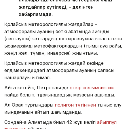
жағдайлар күтіледі, – делінген
хабарламада.
Қолайсыз метеорологиялық жағдайлар –
атмосфералық ауаның беткі қабатында зиянды
(ластаушы) заттардың шоғырлануына ықпал ететін
қысқамерзімді метеофакторлардың (тымық ауа райы,
жеңіл жел, тұман, инверсия) жиынтығы.
Қолайсыз метеорологиялық жағдай кезінде
елдімекендердегі атмосфералық ауаның сапасы
нашарлауы ықтимал.
Айта кетейік, Петропавлда
өткір жағымсыз иіс
пайда болып, тұрғындардың мазасын қашырды.
Ал Орал тұрғындары
полигон түтінінен
тыныс алу
қиындағанын айтып шағымданды.
Сондай-ақ Алматыда биыл 42 жүк көлігі
айыппұл