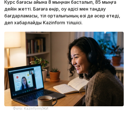
Курс бағасы айына 8 мыңнан басталып, 85 мыңға
дейін жетті. Бағаға өңір, оқу әдісі мен таңдау
бағдарламасы, тіл орталығының өзі де әсер етеді,
деп хабарлайды Kazinform тілшісі.
Фото: Kazinform/ЖИ
Тіл курстарындағы бағаны салыстырған кезде