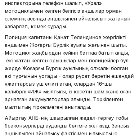
инспекторына телефон шалып, «Урал»
мотоциклымен келген белгісіз аңшылар орман
сілемінің қасында аңшылықпен айналысып жатқанын
хабарлап, көмек сұрады.
Полиция капитаны Қанат Төлендинов жергілікті
аңшымен Жоғарғы Бүрлік ауылы жағынан шықты.
Мотоцикл жаңбырдан кейінгі батпаққа батып қалды,
екі жақтан келген қорықшылар мен полицейлер бұл
жерде Жоғарғы Бүрлік ауылының олжалы болған
екі тұрғынын ұстады - олар рұқсат беретін ешқандай
құжаттарсыз үш елікті атқан, олардан 16-шы
калибрлі «ИЖ» мылтығы, із кесетін шам және оған
арналған аккумуляторлар алынды. Тәркіленген
мылтықтың тіркелмегені анықталды.
Айыртау АІІБ-нің шақырылған жедел-тергеу тобы
браконьерлерді аудандық бөлімге жеткізді. Заңсыз
аңшылықпен айналысу фактісімен қылмыстық іс