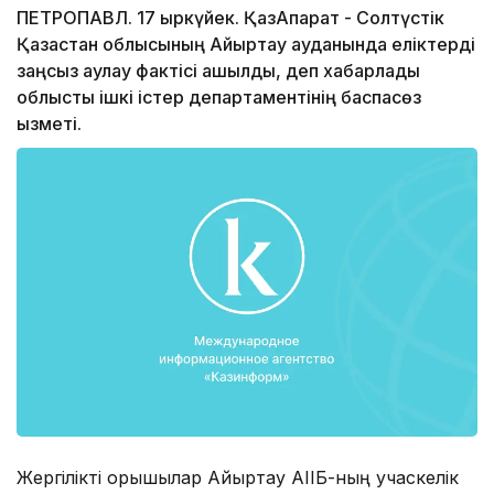
ПЕТРОПАВЛ. 17 қыркүйек. ҚазАқпарат - Солтүстік
Қазақстан облысының Айыртау ауданында еліктерді
заңсыз аулау фактісі ашылды, деп хабарлады
облыстық ішкі істер департаментінің баспасөз
қызметі.
Жергілікті қорықшылар Айыртау АІІБ-ның учаскелік