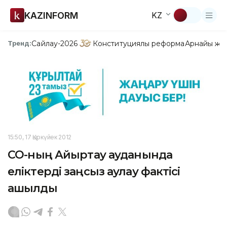
KAZINFORM
KZ
Сайлау-2026
Конституциялық реформа
Арнайы жо
Тренд:
15:50, 17 Қыркүйек 2012
СҚО-ның Айыртау ауданында
еліктерді заңсыз аулау фактісі
ашылды