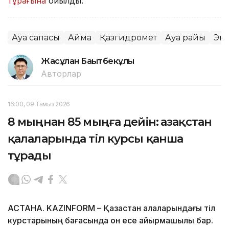
тұрағына
қойылды.
Ауа сапасы
Аймақ
Қазгидромет
Ауа райы
Эк
Жасұлан Бақытбекұлы
Авторлар
16:00, 09 Тамыз 2026
8 мыңнан 85 мыңға дейін: Қазақстан
қалаларында тіл курсы қанша
тұрады
АСТАНА. KAZINFORM – Қазақстан қалаларындағы тіл
курстарының бағасында он есе айырмашылық бар.