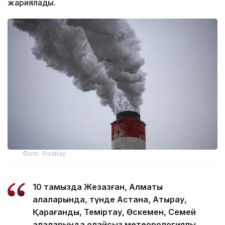
жариялады.
Фото: Pixabay
10 тамызда Жезқазған, Алматы
қалаларында, түнде Астана, Атырау,
Қарағанды, Теміртау, Өскемен, Семей
қалаларында қолайсыз метеорологиялық