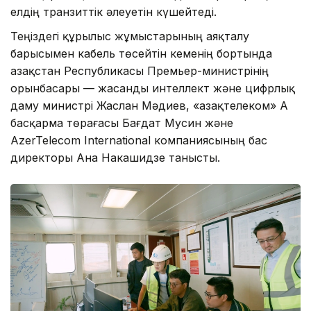
елдің транзиттік әлеуетін күшейтеді.
Теңіздегі құрылыс жұмыстарының аяқталу
барысымен кабель төсейтін кеменің бортында
Қазақстан Республикасы Премьер-министрінің
орынбасары — жасанды интеллект және цифрлық
даму министрі Жаслан Мәдиев, «Қазақтелеком» АҚ
басқарма төрағасы Бағдат Мусин және
AzerTelecom International компаниясының бас
директоры Ана Накашидзе танысты.