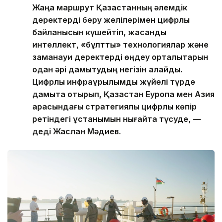
Жаңа маршрут Қазақстанның әлемдік
деректерді беру желілерімен цифрлық
байланысын күшейтіп, жасанды
интеллект, «бұлтты» технологиялар және
заманауи деректерді өңдеу орталықтарын
одан әрі дамытудың негізін қалайды.
Цифрлық инфрақұрылымды жүйелі түрде
дамыта отырып, Қазақстан Еуропа мен Азия
арасындағы стратегиялық цифрлық көпір
ретіндегі ұстанымын нығайта түсуде, —
деді Жаслан Мәдиев.