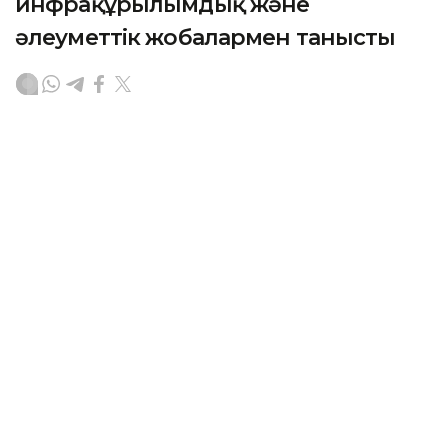
инфрақұрылымдық және
әлеуметтік жобалармен танысты
АСТАНА. KAZINFORM – Премьер-министрдің бірінші
орынбасары Нұрлыбек Нәлібаев Ақтөбе облысына
жұмыс сапарымен барып, көлік инфрақұрылымы,
өнеркәсіп, тұрғын үй-коммуналдық шаруашылық,
цифрландыру салаларындағы жобаларды және
әлеуметтік нысандар құрылысымен танысты. Бұл
туралы Үкіметтің баспасөз қызметі хабарлады.