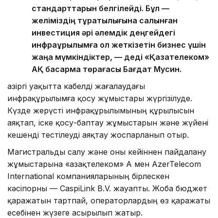
стандарттарын белгілейді. Бұл —
желіміздің тұрақтылығына салынған
инвестиция әрі әлемдік деңгейдегі
инфрақұрылымға қол жеткізетін бизнес үшін
жаңа мүмкіндіктер, — деді «Қазақтелеком»
АҚ басқарма төрағасы Бағдат Мусин.
Қазіргі уақытта кабелді жағалаудағы
инфрақұрылымға қосу жұмыстары жүргізілуде.
Күзде жерүсті инфрақұрылымының құрылысын
аяқтап, іске қосу-баптау жұмыстарын және жүйені
кешенді тестілеуді аяқтау жоспарланып отыр.
Магистральды салу және оны кейіннен пайдалану
жұмыстарына «Қазақтелеком» АҚ мен AzerTelecom
International компанияларының бірлескен
кәсіпорны — CaspiLink B.V. жауапты. Жоба бюджет
қаражатын тартпай, операторлардың өз қаражаты
есебінен жүзеге асырылып жатыр.