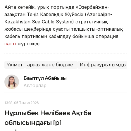
Айта кетейік, Құрық портында «Әзербайжан-
Қазақстан Теңіз Кабельдік Жүйесі» (Azerbaijan-
Kazakhstan Sea Cable System) стратегиялық
жобасы шеңберінде суасты талшықты-оптикалық
кабель партиясын қабылдау бойынша операция
сәтті
жүргізілді.
Үкімет
Қаржы және бюджет
Инфрақұрылымдық 
Бақытгүл Абайқызы
Авторлар
13:18, 05 Тамыз 2026
Нұрлыбек Нәлібаев Ақтөбе
облысындағы ірі