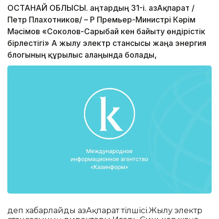
ҚОСТАНАЙ ОБЛЫСЫ. Қаңтардың 31-і. ҚазАқпарат /
Петр Плахотников/ – ҚР Премьер-Министрі Кәрім
Мәсімов «Соколов-Сарыбай кен байыту өндірістік
бірлестігі» АҚ жылу электр стансысы жаңа энергия
блогының құрылыс алаңында болады,
деп хабарлайды ҚазАқпарат тілшісі.Жылу электр