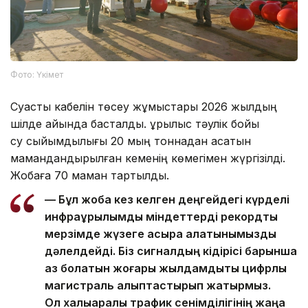
Фото: Үкімет
Суасты кабелін төсеу жұмыстары 2026 жылдың
шілде айында басталды. Құрылыс тәулік бойы
су сыйымдылығы 20 мың тоннадан асатын
мамандандырылған кеменің көмегімен жүргізілді.
Жобаға 70 маман тартылды.
— Бұл жоба кез келген деңгейдегі күрделі
инфрақұрылымдық міндеттерді рекордтық
мерзімде жүзеге асыра алатынымызды
дәлелдейді. Біз сигналдың кідірісі барынша
аз болатын жоғары жылдамдықты цифрлық
магистраль қалыптастырып жатырмыз.
Ол халықаралық трафик сенімділігінің жаңа