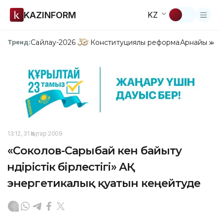
KAZINFORM
KZ
Сайлау-2026
Конституциялық реформа
Арнайы жо
Тренд:
13:12, 31 Қаңтар 2009
«Соколов-Сарыбай кен байыту
өндірістік бірлестігі» АҚ
энергетикалық қуатын кеңейтуде