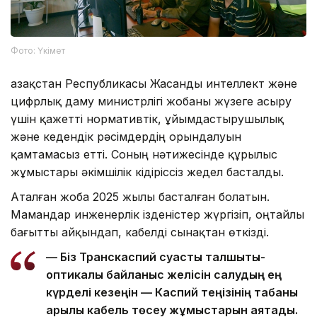
Фото: Үкімет
Қазақстан Республикасы Жасанды интеллект және
цифрлық даму министрлігі жобаны жүзеге асыру
үшін қажетті нормативтік, ұйымдастырушылық
және кедендік рәсімдердің орындалуын
қамтамасыз етті. Соның нәтижесінде құрылыс
жұмыстары әкімшілік кідіріссіз жедел басталды.
Аталған жоба 2025 жылы басталған болатын.
Мамандар инженерлік ізденістер жүргізіп, оңтайлы
бағытты айқындап, кабелді сынақтан өткізді.
— Біз Транскаспий суасты талшықты-
оптикалық байланыс желісін салудың ең
күрделі кезеңін — Каспий теңізінің табаны
арқылы кабель төсеу жұмыстарын аяқтадық.