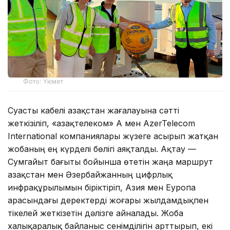
Фото: Үкімет
Суасты кабелі Қазақстан жағалауына сәтті
жеткізіліп, «Қазақтелеком» АҚ мен AzerTelecom
International компаниялары жүзеге асырып жатқан
жобаның ең күрделі бөлігі аяқталды. Ақтау —
Сумгайыт бағыты бойынша өтетін жаңа маршрут
Қазақстан мен Әзербайжанның цифрлық
инфрақұрылымын біріктіріп, Азия мен Еуропа
арасындағы деректерді жоғары жылдамдықпен
тікелей жеткізетін дәлізге айналады. Жоба
халықаралық байланыс сенімділігін арттырып, екі