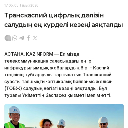
17:05, 05 Тамыз 2026
Транскаспий цифрлық дәлізін
салудың ең күрделі кезеңі аяқталды
АСТАНА. KAZINFORM — Елімізде
телекоммуникация саласындағы ең ірі
инфрақұрылымдық жобалардың бірі – Каспий
теңізінің түбі арқылы тартылатын Транскаспий
суасты талшықты-оптикалық байланыс желісін
(ТОБЖ) салудың негізгі кезеңі аяқталды. Бұл
туралы Үкіметтің баспасөз қызметі мәлім етті.