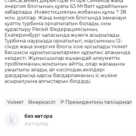
стансасының директоры Игорь Синьков жаңа
энергия блогының қуаты 63 МгВатт құрайтынын
хабарлады. Инвестициялық жобаның құны ? 38
млн. доллар. Жаңа энергия блогында заманауи
қуатты турбина орнатылатын болады, оны
құрастыру Ресей Федерациясының
Екатеринбург қаласында жүзеге асырылады.
Турбина наурызда орнатылып, маусымның 12-
сінде жаңа энергия блогы іске қосылады.Үкімет
басшысы құрылысшылармен құрылыс алаңында
кездесті. Жұмысшылар ешқандай әлеуметтік
проблеманың жоқтығын айтты, олар жалақыны
уақытылы алады, ал кәсіподақ өкілдері
дағдарысқа қарсы бағдарламаның іс жүзіне
асырылуына алғыстарын білдірді.
Үкімет
Өнеркәсіп
ҚР Президентінің тапсырмалар
без автора
Авторлар