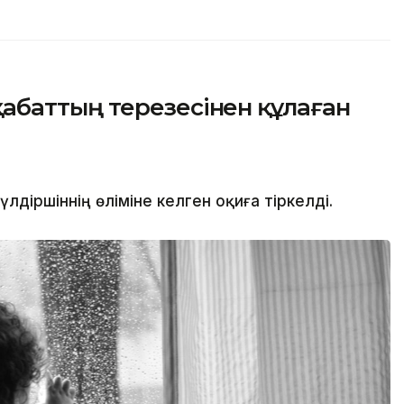
баттың терезесінен құлаған
іршіннің өліміне әкелген оқиға тіркелді.