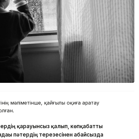
нің мәліметінше, қайғылы оқиға Қаратау
лған.
тердің қарауынсыз қалып, көпқабатты
ндағы пәтердің терезесінен абайсызда