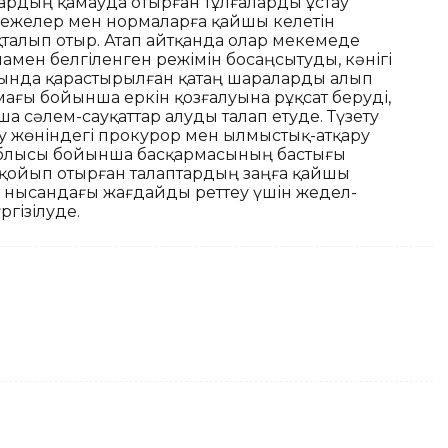
ардың қамауда отырған тұлғаларды ұстау
режелер мен нормаларға қайшы келетін
қталып отыр. Атап айтқанда олар мекемеде
ен белгіленген режімін босаңсытуды, кәнігі
сында қарастырылған қатаң шараларды алып
ағы бойынша еркін қозғалуына рұқсат беруді,
а сәлем-сауқаттар алуды талап етуде. Түзету
 жөніндегі прокурор мен Қылмыстық-атқару
ан облысы бойынша басқармасының бастығы
р қойып отырған талаптардың заңға қайшы
ік нысандағы жағдайды реттеу үшін жедел-
гізілуде.