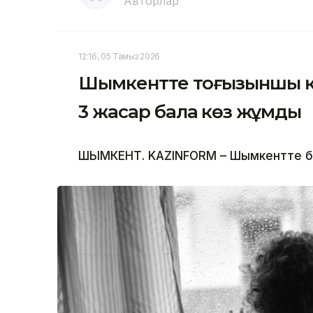
Авторлар
12:16, 05 Тамыз 2026
Шымкентте тоғызыншы қа
3 жасар бала көз жұмды
ШЫМКЕНТ. KAZINFORM – Шымкентте бүлд