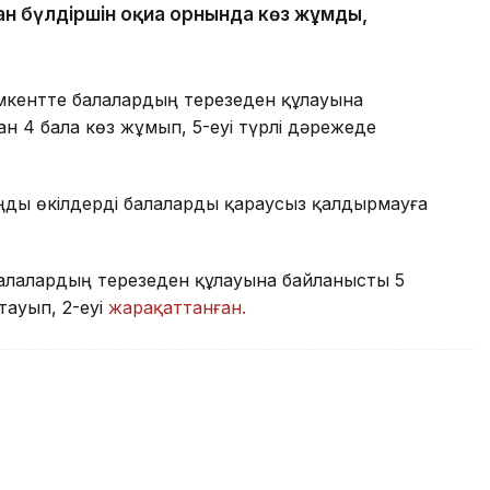
ан бүлдіршін оқиға орнында көз жұмды,
кентте балалардың терезеден құлауына
н 4 бала көз жұмып, 5-еуі түрлі дәрежеде
аңды өкілдерді балаларды қараусыз қалдырмауға
алалардың терезеден құлауына байланысты 5
тауып, 2-еуі
жарақаттанған.