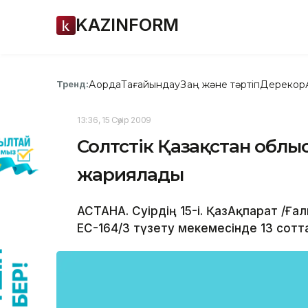
KAZINFORM
Ақорда
Тағайындау
Заң және тәртіп
Дерекқор
Тренд:
13:36, 15 Сәуір 2009
Солтүстік Қазақстан обл
жариялады
АСТАНА. Сәуірдің 15-і. ҚазАқпарат /
ЕС-164/3 түзету мекемесінде 13 сотт