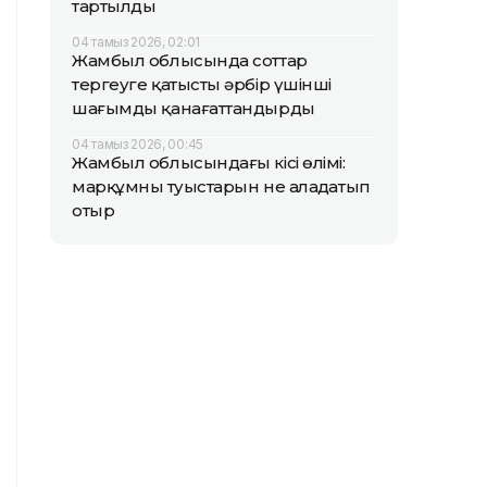
тартылды
04 тамыз 2026, 02:01
Жамбыл облысында соттар
тергеуге қатысты әрбір үшінші
шағымды қанағаттандырды
04 тамыз 2026, 00:45
Жамбыл облысындағы кісі өлімі:
марқұмның туыстарын не алаңдатып
отыр