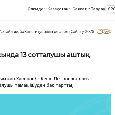
Әлемде
Қазақстан
Саясат
Талдау
SP
Арнайы жоба
Конституциялық реформа
Сайлау-2026
ысында 13 сотталушы аштық
Ғалымжан Хасенов/ - Кеше Петропавлдағы
алушы тамақ ішуден бас тартты,