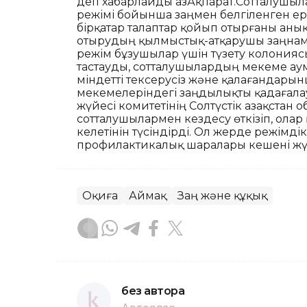
деп хабарлайды ҚазАқпарат.Сотталушыл
режімі бойынша заңмен белгіленген е
бірқатар талаптар қойып отырғаны аны
отырудың қылмыстық-атқарушы заңнамам
режім бұзушылар үшін түзету колония
тастауды, сотталушылардың мекеме аум
міндетті тексерусіз және қалағандарынш
мекемелеріндегі заңдылықты қадағалау
жүйесі комитетінің Солтүстік Қазақст
сотталушылармен кездесу өткізіп, ола
келетінін түсіндірді. Ол жерде режімд
профилактикалық шаралары кешені жүр
Оқиға
Аймақ
Заң және құқық
без автора