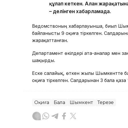
құлап кеткен. Алған жарақатын
– делінген хабарламада.
Ведомствоның хабарлауынша, биыл Шым
байланысты 9 оқиға тіркелген. Салдарына
жарақаттанған.
Департамент өкілдері ата-аналар мен з
шақырды.
Еске салайық, өткен жылы Шымкентте б
оқиға тіркелген. Салдарынан 3 бала қаза 
Оқиға
Бала
Шымкент
Терезе