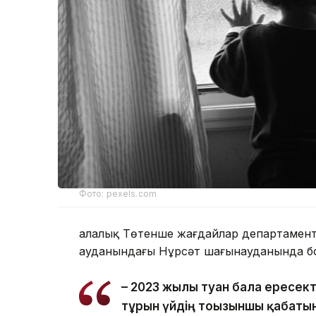
Фото: pexels.com
Қалалық Төтенше жағдайлар департаменті
ауданындағы Нұрсәт шағынауданында бо
– 2023 жылы туған бала ересек
тұрғын үйдің тоғызыншы қабаты