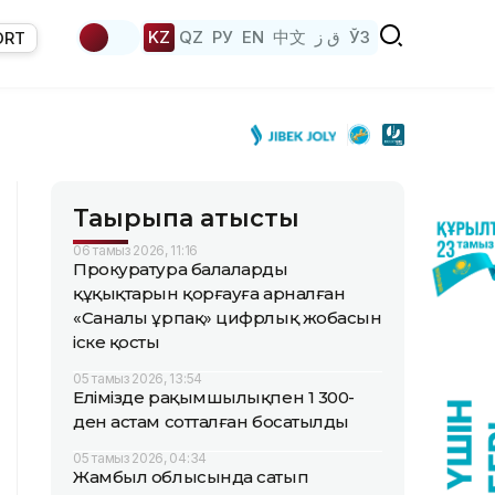
KZ
QZ
РУ
EN
中文
ق ز
ЎЗ
ORT
Тақырыпқа қатысты
06 тамыз 2026, 11:16
Прокуратура балалардың
құқықтарын қорғауға арналған
«Саналы ұрпақ» цифрлық жобасын
іске қосты
05 тамыз 2026, 13:54
Елімізде рақымшылықпен 1 300-
ден астам сотталған босатылды
05 тамыз 2026, 04:34
Жамбыл облысында сатып