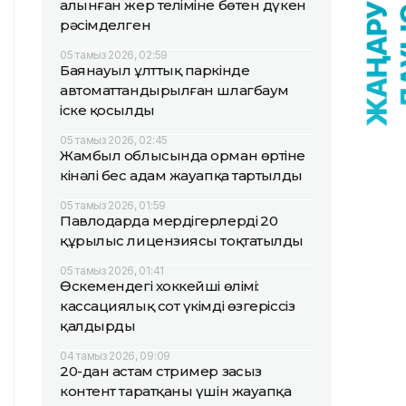
алынған жер теліміне бөтен дүкен
рәсімделген
05 тамыз 2026, 02:59
Баянауыл ұлттық паркінде
автоматтандырылған шлагбаум
іске қосылды
05 тамыз 2026, 02:45
Жамбыл облысында орман өртіне
кінәлі бес адам жауапқа тартылды
05 тамыз 2026, 01:59
Павлодарда мердігерлердің 20
құрылыс лицензиясы тоқтатылды
05 тамыз 2026, 01:41
Өскемендегі хоккейші өлімі:
кассациялық сот үкімді өзгеріссіз
қалдырды
04 тамыз 2026, 09:09
20-дан астам стример заңсыз
контент таратқаны үшін жауапқа