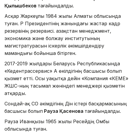
Қылышбеков
тағайындалды.
Асқар Жаркеұлы 1984 жылы Алматы облысында
туған. ҚР Президентінің жанындағы жастар кадр
резервінің резервисі. Қазақстан менеджмент,
экономика және болжау институтының
магистратурасын іскерлік әкімшілдендіру
мамандығы бойынша бітірген.
2017-2019 жылдары Беларусь Республикасында
«Кедентрассервис» АҚ өкілдігінің басшысы болып
қызмет етті. Осы уақытқа дейін «Компания «КЕМЕ»
ЖШС-ның тасымал жөніндегі менеджері қызметін
атқарды.
Сондай-ақ СҚО әкімдігінің Дін істері басқармасының
басшысы болып
Рауза Қасенова
тағайындалды.
Рауза Иванқызы 1965 жылы Ресейдің Омбы
облысында туған.