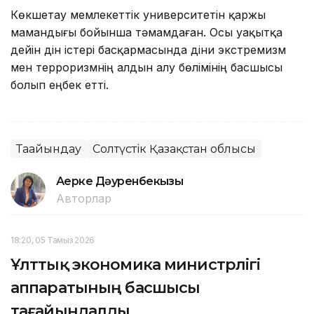
Көкшетау мемлекеттік университетін қаржы
мамандығы бойынша тәмамдаған. Осы уақытқа
дейін дін істері басқармасында діни экстремизм
мен терроризмнің алдын алу бөлімінің басшысы
болып еңбек етті.
Тағайындау
Солтүстік Қазақстан облысы
Ақерке Дәуренбекқызы
Авторлар
18:20, 05 Тамыз 2026
Ұлттық экономика министрлігі
аппаратының басшысы
тағайындалды