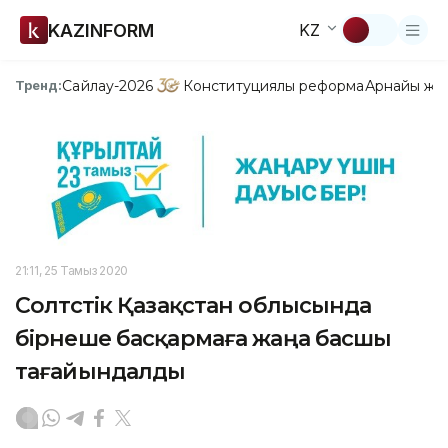
KAZINFORM
KZ
Сайлау-2026
Конституциялық реформа
Арнайы жо
Тренд:
21:11, 25 Тамыз 2020
Солтүстік Қазақстан облысында
бірнеше басқармаға жаңа басшы
тағайындалды