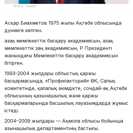
Фото: Үкімет
Асқар Биахметов 1975 жылы Ақтөбе облысында
дүниеге келген.
Қазақ мемлекеттік басқару академиясын, Қазақ
мемлекеттік заң академиясын, ҚР Президенті
жанындағы Мемлекеттік басқару академиясын
бітірген.
1993–2004 жылдары облыстық қаржы
басқармасында, «Профилакторий» ӨК, Салық
комитетінде, қалалық әкімдікте, сондай-ақ Ақтөбе
облысының қазынашылық және қаржы
басқармаларында басшылық лауазымдарда жұмыс
істеді.
2004–2009 жылдары — Ақмола облысы бойынша
Қазынашылық департаментінің бастығы.