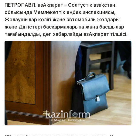
ПЕТРОПАВЛ. ҚазАқпарат – Солтүстік Қазақстан
облысында Мемлекеттік еңбек инспекциясы,
Жолаушылар көлігі және автомобиль жолдары
және Дін істері басқармаларына жаңа басшылар
тағайындалды, деп хабарлайды ҚазАқпарат тілшісі.