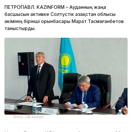
ПЕТРОПАВЛ. KAZINFORM – Ауданның жаңа
басшысын активке Солтүстік Қазақстан облысы
әкімінің бірінші орынбасары Марат Тасмағанбетов
таныстырды.
Фото: СҚО әкімдігі