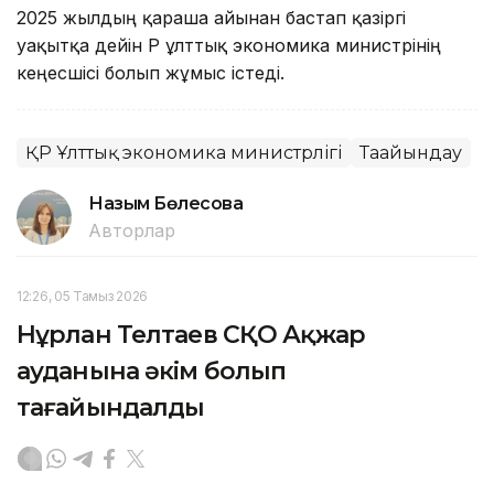
2025 жылдың қараша айынан бастап қазіргі
уақытқа дейін ҚР ұлттық экономика министрінің
кеңесшісі болып жұмыс істеді.
ҚР Ұлттық экономика министрлігі
Тағайындау
Назым Бөлесова
Авторлар
12:26, 05 Тамыз 2026
Нұрлан Телтаев СҚО Ақжар
ауданына әкім болып
тағайындалды