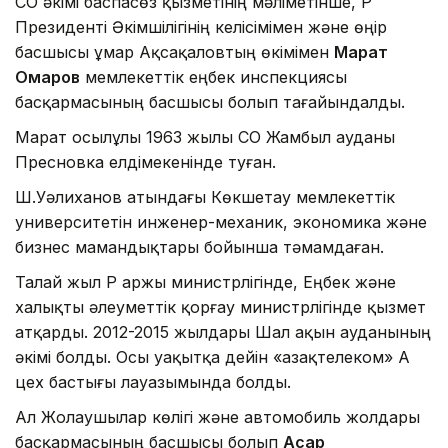
СҚО әкімі баспасөз қызметінің мәліметінше, ҚР
Президенті Әкімшілігінің келісімімен және өңір
басшысы Құмар Ақсақаловтың өкімімен
Марат
Омаров
мемлекеттік еңбек инспекциясы
басқармасының басшысы болып тағайындалды.
Марат Қосылұлы 1963 жылы СҚО Жамбыл ауданы
Пресновка елдімекенінде туған.
Ш.Уәлиханов атындағы Көкшетау мемлекеттік
университетін инженер-механик, экономика және
бизнес мамандықтары бойынша тәмамдаған.
Талай жыл ҚР Қаржы министрлігінде, Еңбек және
халықты әлеуметтік қорғау министрлігінде қызмет
атқарды. 2012-2015 жылдары Шал ақын ауданының
әкімі болды. Осы уақытқа дейін «Қазақтелеком» АҚ
цех бастығы лауазымында болды.
Ал Жолаушылар көлігі және автомобиль жолдары
басқармасының басшысы болып
Асқар