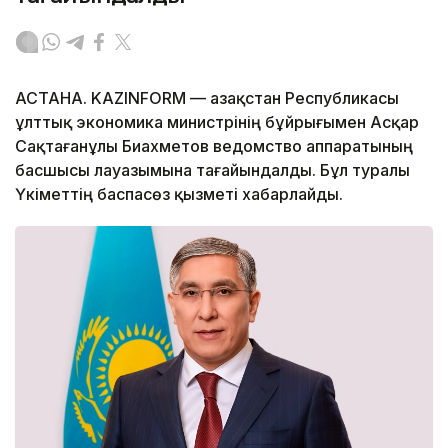
АСТАНА. KAZINFORM — Қазақстан Республикасы
ұлттық экономика министрінің бұйрығымен Асқар
Сақтағанұлы Биахметов ведомство аппаратының
басшысы лауазымына тағайындалды. Бұл туралы
Үкіметтің баспасөз қызметі хабарлайды.