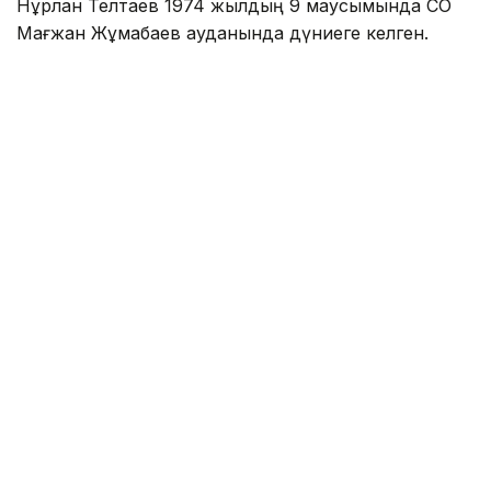
Нұрлан Телтаев 1974 жылдың 9 маусымында СҚО
Мағжан Жұмабаев ауданында дүниеге келген.
1996 жылы Қорған ауыл шаруашылығы академиясын
зооинженер мамандығы бойынша тәмамдаған.
Еңбек жолының едәуір бөлігі ауыл шаруашылығы
саласы мен жергілікті атқарушы органдардағы
қызметпен байланысты. 2007 жылдан бастап
Аққайың ауданы әкімінің орынбасары қызметін
атқарды.
2025 жылдың ақпанында Қызылжар аудандық
AMANAT партиясы филиалының төрағасы болып
тағайындалды. Сонымен қатар Қызылжар ауданы
Қоғамдық кеңесінің құрамына кірді.
Бұған дейін Еркебұлан Иембердиев Ұлттық
статистика бюросы басшысының орынбасары
болып
тағайындалғанын
жазған едік.