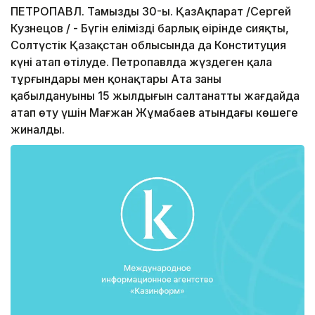
ПЕТРОПАВЛ. Тамыздың 30-ы. ҚазАқпарат /Сергей
Кузнецов / - Бүгін еліміздің барлық өңірінде сияқты,
Солтүстік Қазақстан облысында да Конституция
күні атап өтілуде. Петропавлда жүздеген қала
тұрғындары мен қонақтары Ата заңның
қабылдануының 15 жылдығын салтанатты жағдайда
атап өту үшін Мағжан Жұмабаев атындағы көшеге
жиналды.