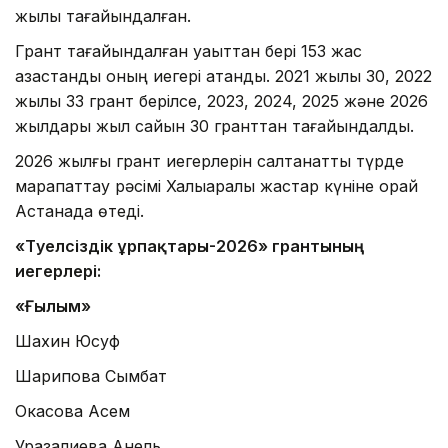
жылы тағайындалған.
Грант тағайындалған уақыттан бері 153 жас
қазақстандық оның иегері атанды. 2021 жылы 30, 2022
жылы 33 грант берілсе, 2023, 2024, 2025 және 2026
жылдары жыл сайын 30 гранттан тағайындалды.
2026 жылғы грант иегерлерін салтанатты түрде
марапаттау рәсімі Халықаралық жастар күніне орай
Астанада өтеді.
«Тәуелсіздік ұрпақтары-2026» грантының
иегерлері:
«Ғылым»
Шахин Юсуф
Шарипова Сымбат
Окасова Асем
Уразалиева Анель