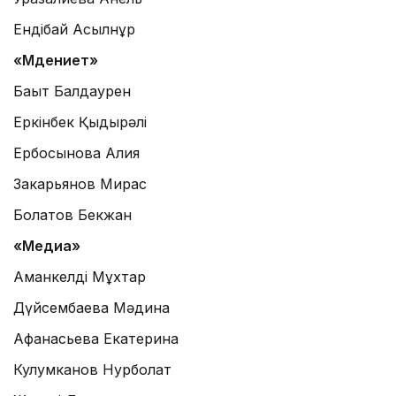
Ендібай Асылнұр
«Мәдениет»
Бақыт Балдаурен
Еркінбек Қыдырәлі
Ербосынова Алия
Закарьянов Мирас
Болатов Бекжан
«Медиа»
Аманкелді Мұхтар
Дүйсембаева Мәдина
Афанасьева Екатерина
Кулумканов Нурболат