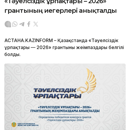
«Тәуелсіздік ұрпақтары – 2026»
грантының иегерлері анықталды
АСТАНА.KAZINFORM – Қазақстанда «Тәуелсіздік
ұрпақтары — 2026» грантының жеңімпаздары белгілі
болды.