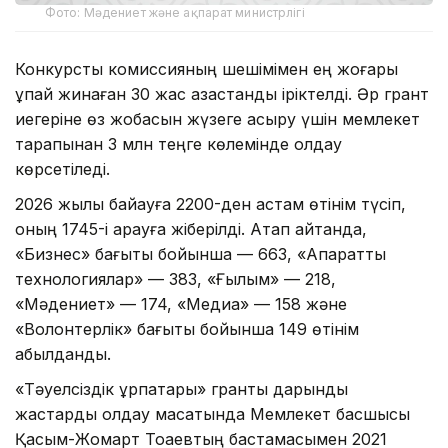
Фото: Мәдениет және ақпарат министрлігі
Конкурстық комиссияның шешімімен ең жоғары
ұпай жинаған 30 жас қазақстандық іріктелді. Әр грант
иегеріне өз жобасын жүзеге асыру үшін мемлекет
тарапынан 3 млн теңге көлемінде қолдау
көрсетіледі.
2026 жылы байқауға 2200-ден астам өтінім түсіп,
оның 1745-і қарауға жіберілді. Атап айтқанда,
«Бизнес» бағыты бойынша — 663, «Ақпараттық
технологиялар» — 383, «Ғылым» — 218,
«Мәдениет» — 174, «Медиа» — 158 және
«Волонтерлік» бағыты бойынша 149 өтінім
қабылданды.
«Тәуелсіздік ұрпақтары» гранты дарынды
жастарды қолдау мақсатында Мемлекет басшысы
Қасым-Жомарт Тоқаевтың бастамасымен 2021