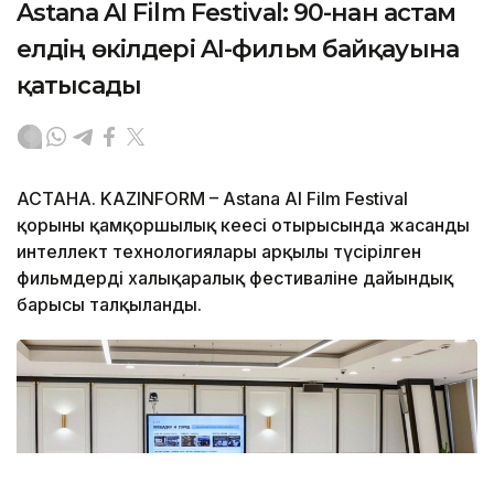
Astana AI Film Festival: 90-нан астам
елдің өкілдері AI-фильм байқауына
қатысады
АСТАНА. KAZINFORM – Astana AI Film Festival
қорының қамқоршылық кеңесі отырысында жасанды
интеллект технологиялары арқылы түсірілген
фильмдердің халықаралық фестиваліне дайындық
барысы талқыланды.