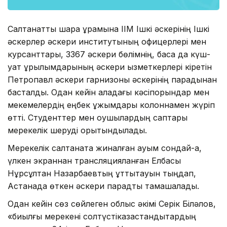
Салтанатты шара құрамына ІІМ Ішкі әскерінің Ішкі
әскерлер әскери институтының офицерлері мен
курсанттары, 3367 әскери бөлімнің, басқа да күш-
қуат құрылымдарының әскери қызметкерлері кіретін
Петропавл әскери гарнизоны әскерінің парадынан
басталды. Одан кейін қаладағы кәсіпорындар мен
мекемелердің еңбек ұжымдары колоннамен жүріп
өтті. Студенттер мен оқушылардың саптары
мерекелік шеруді қорытындылады.
Мерекелік салтанатқа жиналған қауым сондай-ақ,
үлкен экраннан трансляцияланған Елбасы
Нұрсұлтан Назарбаевтың құттықтауын тыңдап,
Астанада өткен әскери парадты тамашалады.
Одан кейін сөз сөйлеген облыс әкімі Серік Біләлов,
«биылғы мерекені солтүстікқазақстандықтардың