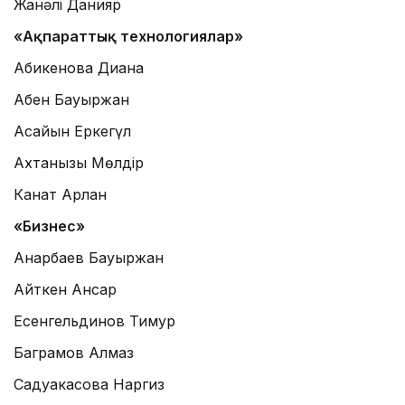
Жанәлі Данияр
«Ақпараттық технологиялар»
Абикенова Диана
Абен Бауыржан
Асайын Еркегүл
Ахтанқызы Мөлдір
Канат Арлан
«Бизнес»
Анарбаев Бауыржан
Айткен Ансар
Есенгельдинов Тимур
Баграмов Алмаз
Садуакасова Наргиз