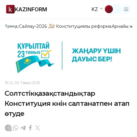
KAZINFORM
KZ
Сайлау-2026
Конституциялық реформа
Арнайы жо
Тренд:
15:13, 30 Тамыз 2010
Солтүстікқазақстандықтар
Конституция күнін салтанатпен атап
өтуде