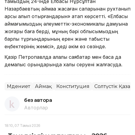
тамыздың 24-інде Елбасы Нұрсұлтан
Назарбаевтың аймаққа жасаған сапарынан рухтанып
қарсы алып отырғандарын» атап көрсетті. «Елбасы
аймағымыздың әлеуметтік-экономикалық дамуына
жоғары баға берді, мұның бәрі облысымыздың
барлық тұрғындарының ерен және табысты
еңбектерінің жемісі», деді әкім өз сөзінде.
Қазір Петропавлда қалалық саябақтар мен басқа да
демалыс орындарында халық серуені жалғасуда.
Мәдениет
Аймақ
Конституция
Солтүстік Қазақ
без автора
Авторлар
18:10, 07 Тамыз 2026