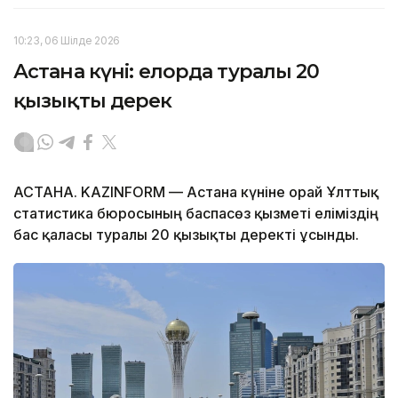
10:23, 06 Шілде 2026
Астана күні: елорда туралы 20
қызықты дерек
АСТАНА. KAZINFORM — Астана күніне орай Ұлттық
статистика бюросының баспасөз қызметі еліміздің
бас қаласы туралы 20 қызықты деректі ұсынды.