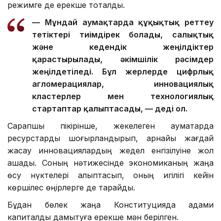
режимге де ерекше тоқталды.
— Мұндай аумақтарда құқықтық реттеу
тетіктері тиімдірек болады, салықтық
және кедендік жеңілдіктер
қарастырылады, әкімшілік рәсімдер
жеңілдетіледі. Бұл жерлерде цифрлық
агломерациялар, инновациялық
кластерлер мен технологиялық
стартаптар қалыптасады, — деді ол.
Сарапшы пікірінше, жекелеген аумақтарда
ресурстарды шоғырландырып, арнайы жағдай
жасау инновациялардың жедел енгізілуіне жол
ашады. Соның нәтижесінде экономиканың жаңа
өсу нүктелері қалыптасып, оның игілігі кейін
көршілес өңірлерге де тарайды.
Бұдан бөлек жаңа Конституцияда адами
капиталды дамытуға ерекше мән берілген.