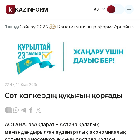
KAZINFORM
KZ
Сайлау-2026
Конституциялық реформа
Арнайы жо
Тренд:
22:47, 14 Қазан 2015
Сот кәсіпкердің құқығын қорғады
АСТАНА. ҚазАқпарат - Астана қалалық
мамандандырылған ауданаралық экономикалық
сотында «Носенко» ЖК-нің «Астана қаласы