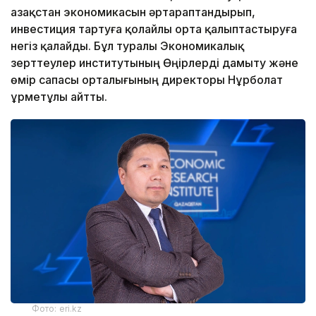
Қазақстан экономикасын әртараптандырып,
инвестиция тартуға қолайлы орта қалыптастыруға
негіз қалайды. Бұл туралы Экономикалық
зерттеулер институтының Өңірлерді дамыту және
өмір сапасы орталығының директоры Нұрболат
Құрметұлы айтты.
Фото: eri.kz