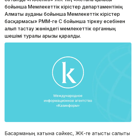
бойынша Мемлекеттік кірістер департаментінің
Алматы ауданы бойынша Мемлекеттік кірістер
басқармасы» РММ-ге ҚҚС бойынша тіркеу есебінен
алып тастау жөніндегі мемлекеттік органның
шешімі туралы арызы қаралды.
Басқарманың хатына сәйкес, ЖК-ге қатысты салықтық