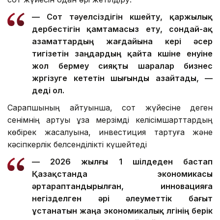
— Сот тәуелсіздігін күшейту, қаржылық
дербестігін қамтамасыз ету, сондай-ақ
азаматтардың жағдайына кері әсер
тигізетін заңдардың қайта күшіне енуіне
жол бермеу сияқты шаралар бизнес
жүргізуге кететін шығынды азайтады, —
деді ол.
Сарапшының айтуынша, сот жүйесіне деген
сенімнің артуы ұзақ мерзімді келісімшарттардың
көбірек жасалуына, инвестиция тартуға және
кәсіпкерлік белсенділікті күшейтеді
— 2026 жылғы 1 шілдеден бастап
Қазақстанда экономикасы
әртараптандырылған, инновацияға
негізделген әрі әлеуметтік бағыт
ұстанатын жаңа экономикалық үлгінің берік