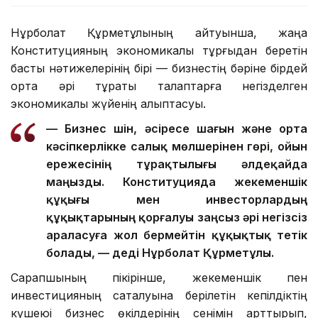
Нұрболат Құрметұлының айтуынша, жаңа
Конституцияның экономикалық тұрғыдан беретін
басты нәтижелерінің бірі — бизнестің бәріне бірдей
ортақ әрі тұрақты талаптарға негізделген
экономикалық жүйенің қалыптасуы.
— Бизнес үшін, әсіресе шағын және орта
кәсіпкерлікке салық мөлшерінен гөрі, ойын
ережесінің тұрақтылығы әлдеқайда
маңызды. Конституцияда жекеменшік
құқығы мен инвесторлардың
құқықтарының қорғалуы заңсыз әрі негізсіз
араласуға жол бермейтін құқықтық тетік
болады, — деді Нұрболат Құрметұлы.
Сарапшының пікірінше, жекеменшік пен
инвестицияның сақталуына берілетін кепілдіктің
күшеюі бизнес өкілдерінің сенімін арттырып,