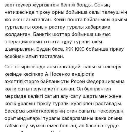
зерттеулер жүргізілгені белгілі болды. Соның
нәтижесінде тіркеу орны бойынша салық төлеушінің
жоқ екені анықталған. Кейін пошта байланысы арқылы
тұрғылықты орнын растау туралы хабарлама
жолданған. Банктік шоттар бойынша шығыс
операцияларын тоқтата тұру туралы өкім
шығарылған. Бұдан басқа, ЖК ҚҚС бойынша тіркеу
есебінен алып тасталған.
Сот отырысында анықталғандай, салықтық тексеру
кезінде кәсіпкер А.Носенко өндірістік
қажеттіліктерге байланысты Ресей Федерациясына
көлік сатып алуға кетіп қалған. Ол белгіленген
мерзімде көлікті сатып алу-сату шартымен және
көлік құралын тіркеу туралы куәлікпен расталады.
Басқарма қызметкерлерінің оған салықтық тексерудің
қорытындылары туралы хабарламаны жеке қолына
табыс ету мүмкін емес болған, ал басқаша түрде