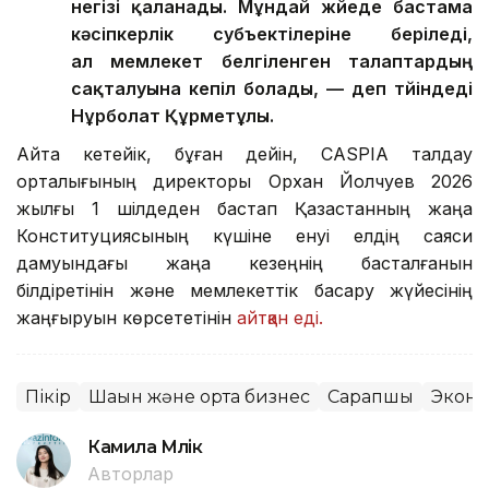
негізі қаланады. Мұндай жүйеде бастама
кәсіпкерлік субъектілеріне беріледі,
ал мемлекет белгіленген талаптардың
сақталуына кепіл болады, — деп түйіндеді
Нұрболат Құрметұлы.
Айта кетейік, бұған дейін, CASPIA талдау
орталығының директоры Орхан Йолчуев 2026
жылғы 1 шілдеден бастап Қазақстанның жаңа
Конституциясының күшіне енуі елдің саяси
дамуындағы жаңа кезеңнің басталғанын
білдіретінін және мемлекеттік басқару жүйесінің
жаңғыруын көрсететінін
айтқан еді.
Пікір
Шағын және орта бизнес
Сарапшы
Экон
Камила Мүлік
Авторлар