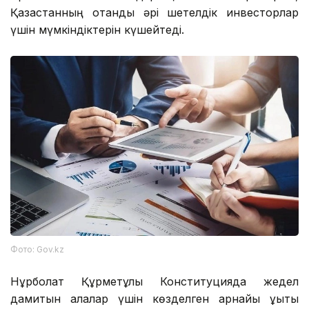
Қазақстанның отандық әрі шетелдік инвесторлар
үшін мүмкіндіктерін күшейтеді.
Фото: Gov.kz
Нұрболат Құрметұлы Конституцияда жедел
дамитын қалалар үшін көзделген арнайы құқықтық