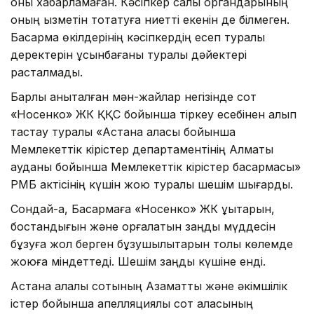
оны хабарламаған. Кәсіпкер салық органдарының
оның қызметін тоқтатуға ниетті екенін де білмеген.
Басқарма өкілдерінің кәсіпкердің есеп туралы
деректерін ұсынбағаны туралы дәйектері
расталмады.
Барлық анықталған мән-жайлар негізінде сот
«Носенко» ЖК ҚҚС бойынша тіркеу есебінен алып
тастау туралы «Астана қаласы бойынша
Мемлекеттік кірістер департаментінің Алматы
ауданы бойынша Мемлекеттік кірістер басқармасы»
РМБ актісінің күшін жою туралы шешім шығарды.
Сондай-ақ, Басқармаға «Носенко» ЖК құқықтарын,
бостандығын және қорғалатын заңды мүддесін
бұзуға жол берген бұзушылықтарын толық көлемде
жоюға міндеттеді. Шешім заңды күшіне енді.
Астана қалалық сотының Азаматтық және әкімшілік
істер бойынша апелляциялық сот алқасының