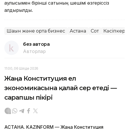
қаулысымен бірінші сатының шешімі өзгеріссіз
қалдырылды.
Шағын және орта бизнес
Астана
Сот
Кәсіпкерлі
без автора
Авторлар
11:00, 06 Шілде 2026
Жаңа Конституция ел
экономикасына қалай әсер етеді —
сарапшы пікірі
АСТАНА. KAZINFORM — Жаңа Конституция