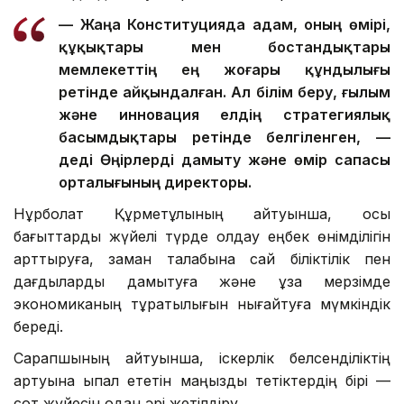
— Жаңа Конституцияда адам, оның өмірі,
құқықтары мен бостандықтары
мемлекеттің ең жоғары құндылығы
ретінде айқындалған. Ал білім беру, ғылым
және инновация елдің стратегиялық
басымдықтары ретінде белгіленген, —
деді Өңірлерді дамыту және өмір сапасы
орталығының директоры.
Нұрболат Құрметұлының айтуынша, осы
бағыттарды жүйелі түрде қолдау еңбек өнімділігін
арттыруға, заман талабына сай біліктілік пен
дағдыларды дамытуға және ұзақ мерзімде
экономиканың тұрақтылығын нығайтуға мүмкіндік
береді.
Сарапшының айтуынша, іскерлік белсенділіктің
артуына ықпал ететін маңызды тетіктердің бірі —
сот жүйесін одан әрі жетілдіру.