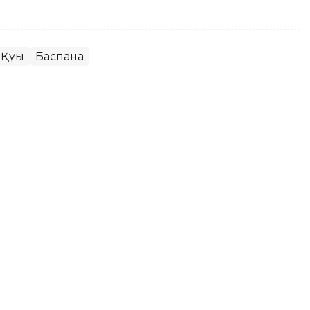
Құқық
Баспана
еңгеге жеткен қызылордалықтың
і