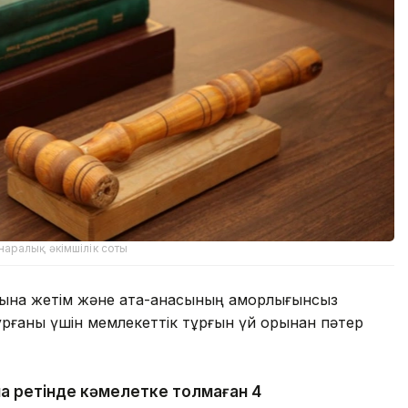
аралық әкімшілік соты
на жетім және ата-анасының қамқорлығынсыз
ұрғаны үшін мемлекеттік тұрғын үй қорынан пәтер
а ретінде кәмелетке толмаған 4