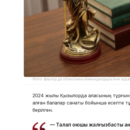
Фото: Қызылорда облысының мамандандырылған аудан
2024 жылы Қызылорда қаласының тұрғыны
қалған балалар санаты бойынша есепте т
берілген.
— Талап қоюшы жалғызбасты ан