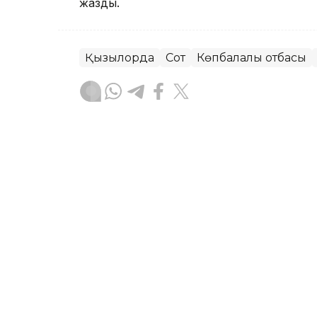
жаздық.
Қызылорда
Сот
Көпбалалы отбасы
Назерке Саниязова
Авторлар
05:11, 07 Тамыз 2026
Алимент қарызы 12 млн т
бас бостандығы шектелд