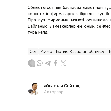
Облыстық соттың баспасөз қызметінен түс
көрсететін фирма арқылы бірнеше күн бо
Бірақ бұл фирманың қызметі осыншама қ
Байланыс қызметкерлерінің оның сөйлес
тура келді.
Сот
Аймақ
Батыс Қазақстан облысы
Б
Ғайсағали Сейтақ
Авторлар