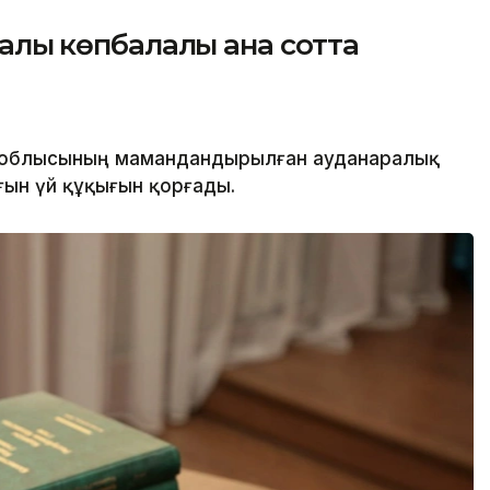
далық көпбалалы ана сотта
 облысының мамандандырылған ауданаралық
ғын үй құқығын қорғады.