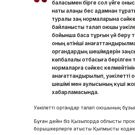
баласымен бірге сол үйге қоныс
нақты алаңы бес адамнан тұрат
туралы заң нормаларына сәйкес
байланысты талап қоюшы уәкіле
бойынша басқа тұрғын үй беру 
оның өтініші қанағаттандырылма
органдардың шешімдерін заңсы
көпбалалы отбасыға берілген т
нормаларға сәйкес келмейтінін
қанағаттандырылып, уәкілетті 
шешімі мен қаулысының күші жо
хабарламасында.
Уәкілетті органдар талап қоюшының бұзылғ
Бұған дейін біз Қызылорда облыстық пр
борышкерлерге қатысты Қылмыстық кодекст