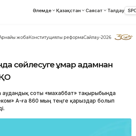
Әлемде
Қазақстан
Саясат
Талдау
SP
Арнайы жоба
Конституциялық реформа
Сайлау-2026
нда сөйлесуге құмар адамнан
БҚО
ала аудандық соты «махаббат» тақырыбында
леком» АҚ-ға 860 мың теңге қарыздар болып
і.