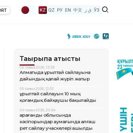
KZ
QZ
РУ
EN
中文
ق ز
ЎЗ
ORT
Тақырыпқа қатысты
06 тамыз 2026, 13:28
Алматыда Құрылтай сайлауына
дайындық қалай жүріп жатыр
05 тамыз 2026, 12:52
Құрылтай сайлауын 10 мың
қоғамдық байқаушы бақылайды
04 тамыз 2026, 20:04
Қарағанды облысында
кәсіпорындар аумағында алғаш
рет сайлау учаскелері ашылды