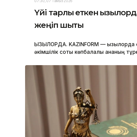
07:30, 07 Тамыз 2026
Үйі тарлық еткен қызылор
жеңіп шықты
ҚЫЗЫЛОРДА. KAZINFORM — Қызылорда
әкімшілік соты көпбалалы ананың тұр