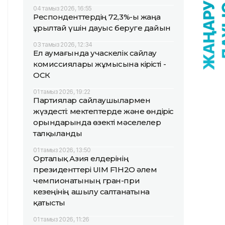
04 тамыз 2026, 16:55
Респонденттердің 72,3%-ы жаңа
Құрылтай үшін дауыс беруге дайын
03 тамыз 2026, 12:34
Ел аумағында учаскелік сайлау
комиссиялары жұмысына кірісті -
ОСК
01 тамыз 2026, 19:22
Партиялар сайлаушылармен
жүздесті: мектептерде және өндіріс
орындарында өзекті мәселелер
талқыланды
01 тамыз 2026, 13:50
Орталық Азия елдерінің
президенттері UIM F1H2O әлем
чемпионатының гран-при
кезеңінің ашылу салтанатына
қатысты
01 тамыз 2026, 11:26