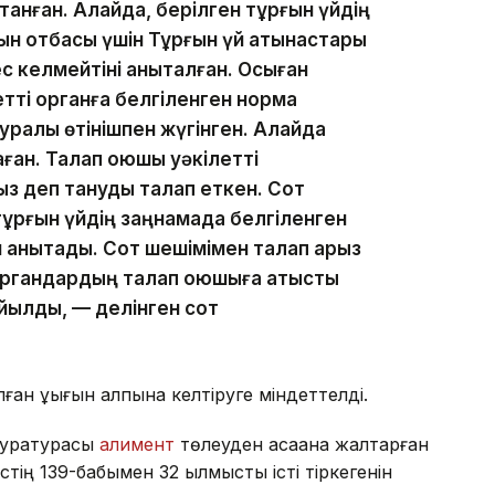
танған. Алайда, берілген тұрғын үйдің
ын отбасы үшін Тұрғын үй қатынастары
 келмейтіні анықталған. Осыған
тті органға белгіленген норма
туралы өтінішпен жүгінген. Алайда
ған. Талап қоюшы уәкілетті
з деп тануды талап еткен. Сот
ұрғын үйдің заңнамада белгіленген
 анықтады. Сот шешімімен талап арыз
органдардың талап қоюшыға қатысты
йылды, — делінген сот
ан құқығын қалпына келтіруге міндеттелді.
окуратурасы
алимент
төлеуден қасақана жалтарған
ің 139-бабымен 32 қылмыстық істі тіркегенін