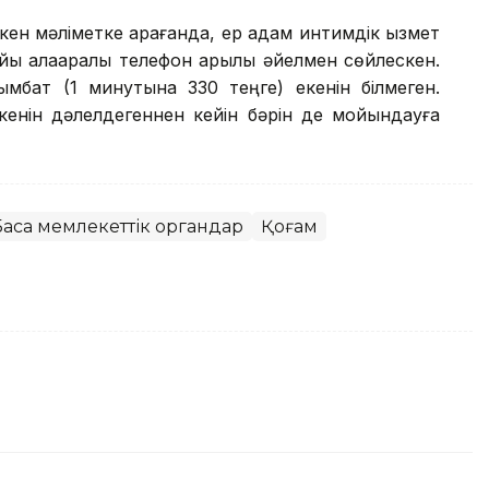
кен мәліметке қарағанда, ер адам интимдік қызмет
йы қалааралық телефон арқылы әйелмен сөйлескен.
ымбат (1 минутына 330 теңге) екенін білмеген.
кенін дәлелдегеннен кейін бәрін де мойындауға
асқа мемлекеттік органдар
Қоғам