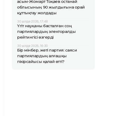
Қасым-Жомарт Тоқаев Қостанай
облысының 90 жылдығына орай
құттықтау жолдады
30 шілде 2026, 17:48
Үгіт науқаны басталған соң
партиялардың электоралды
рейтингісі өзгерді
30 шілде 2026, 16:30
Бір мінбер, жеті партия: саяси
партиялардың алғашқы
пікірсайысы қалай өтті?