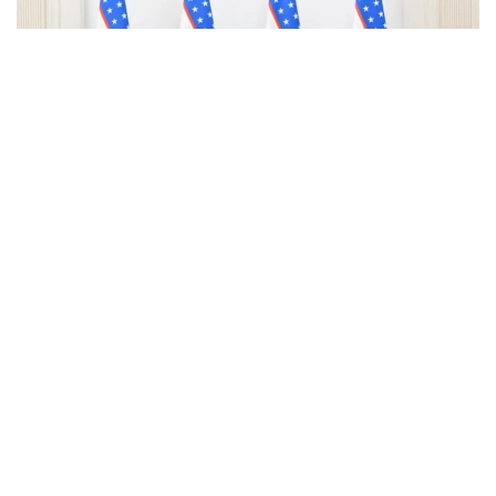
Фото: uza.uz
Қазақстанның Өзбекстандағы жаңадан
тағайындалған Төтенше және Өкілетті Елшісі
Ералы Тоғжанов Ташкентте Өзбекстан
Республикасының Сыртқы істер министрі Бахтиёр
Саидовқа сенім грамоталарының көшірмелерін
тапсырды. Кездесу барысында тараптар екі ел
арасындағы стратегиялық серіктестік, сауда-