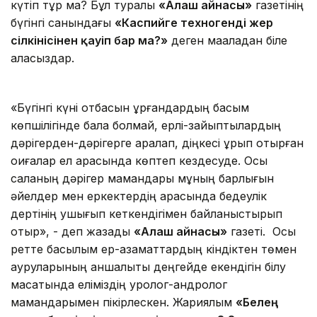
күтіп тұр ма? Бұл туралы
«Алаш айнасы»
газетінің
бүгінгі санындағы
«Каспийге техногенді жер
сілкінісінен қауіп бар ма?»
деген мақаладан біле
аласыздар.
«Бүгінгі күні отбасын құрғандардың басым
көпшілігінде бала болмай, ерлі-зайыптылардың
дәрігерден-дәрігерге қаралап, діңкесі құрып отырған
оқиғалар ел арасында көптеп кездесуде. Осы
саланың дәрігер мамандары мұның барлығын
әйелдер мен еркектердің арасында бедеулік
дертінің ушығып кеткендігімен байланыстырып
отыр», - деп жазады
«Алаш айнасы»
газеті. Осы
ретте басылым ер-азаматтардың кіндіктен төмен
ауруларының қаншалықты деңгейде екендігін білу
мақсатында еліміздің уролог-андролог
мамандарымен пікірлескен. Жариялым
«Белең