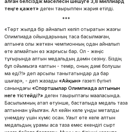
алған белсіздік мәселесін шешуге 3,8 миллиард
теңге қажет»
деген тақырыппен жария етілді.
***
«Төрт жылда бір айналып келіп отыратын жазғы
Олимпиада ойындарының тасқа басылмаған,
алтынға қолы жеткен чемпионның одан айналып
өте алмайтын өз жарғысы бар. Ол - жеңіс
тұғырында алтын медальдың дәмін сезіну. Біздің
бұл ойымызға «алтын - темір, оның дәмі болушы
ма еді?!» деп қарсылық танытатындар да бар
шығар», - деп жазады
«Айқын»
газеті бүгінгі
санындағы
«Спортшылар Олимпиада алтынын
неге тістейді?»
деген тақырыптағы мақаласында.
Басылымның атап өтуінше, бастапқыда медаль таза
алтыннан құйылған. Ал кейін келе құнды металды
үнемдеу үшін күміс қосқан. Уақыт өте келе алтын
медальдың құрамы аса таза емес екендігі сырт