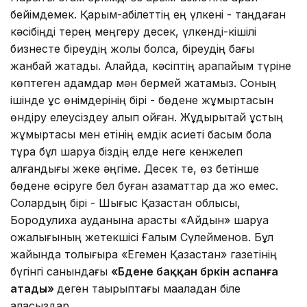
бейімдемек. Қарым-қабілеттің ең үлкені - таңдаған
кәсібіңді терең меңгеру десек, үлкенді-кішілі
бизнесте біреудің жолы болса, біреудің бағы
жанбай жатады. Алайда, кәсіптің қарапайым түріне
көптеген адамдар мән бермей жатамыз. Соның
ішінде құс өнімдерінің бірі - бөдене жұмыртқасын
өндіру елеусіздеу қалып қойған. Жұдырықтай құстың
жұмыртқасы мен етінің емдік қасиеті басым бола
тұра бұл шаруа біздің елде неге кенжелеп
қалғандығы жеке әңгіме. Десек те, өз бетінше
бөдене өсіруге бел буған азаматтар да жоқ емес.
Солардың бірі - Шығыс Қазақстан облысы,
Бородулиха ауданына қарасты «Айдын» шаруа
қожалығының жетекшісі Ғалым Сүлейменов. Бұл
жайында толығырақ «Егемен Қазақстан» газетінің
бүгінгі санындағы
«Бөдене баққан бөркін аспанға
атады»
деген тақырыптағы мақаладан біле
аласыздар.