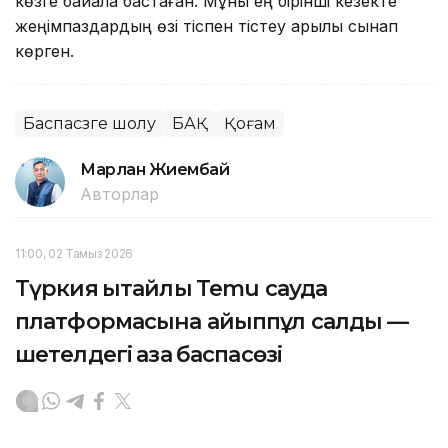
көзге байқала бастаған. Мұны ең бірінші кезекте
жеңімпаздардың өзі тіспен тістеу арқылы сынап
көрген.
Баспасөзге шолу
БАҚ
Қоғам
Марлан Жиембай
Авторлар
11:00, 02 Тамыз 2026
Түркия қытайлық Temu сауда
платформасына айыппұл салды —
шетелдегі қазақ баспасөзі