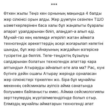
***
Өткен жылы Теңіз кен орнының маңында 4 балдық
жер сілкінісі орын алды. Жер дүмпуін сезінген ТШО
қызметкерлерінен басқа халық бұл жаңалықты бұқаралық
ақпарат құралдарынан біліп, алаңдап-ақ қалып еді.
Мұнай-газ кең көлемде игеріліп жатқан аймақта
техногендік әрекеттердің әсері жоғарылап келетіні
шындық, бұл жер қойнауының жағдайын өзгеріске
түсіретіні де белгілі. Тепе-теңдіктің бұзылуы
салдарынан болатын техногендік апаттар «қара
алтынды» Атырауды айналып өте ала ма? Рас, күні
бүгінге дейін ошағы Атырау жерінде орналасқан
жер сілкіністері тіркелген жоқ. Бірақ бұл мұнайлы
мекеннің сейсмикалық қауіпсіз аймақ санатында
болуымен байланысты емес. Аймаққа сейсмологиялық
зерттеулердің жүргізілмегендігінде болып отыр.
Еліміздің мұнайлы аймақтарын техногенді апат