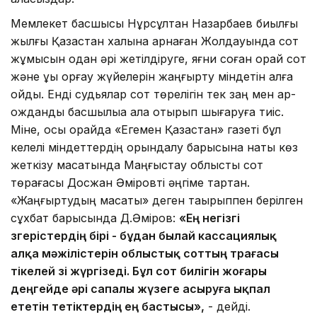
Мемлекет басшысы Нұрсұлтан Назарбаев биылғы
жылғы Қазақстан халқына арнаған Жолдауында сот
жұмысын одан әрі жетілдіруге, яғни соған орай сот
және құқық қорғау жүйелерін жаңғырту міндетін алға
қойды. Енді судьялар сот төрелігін тек заң мен ар-
ожданды басшылыққа ала отырып шығаруға тиіс.
Міне, осы орайда «Егемен Қазақстан» газеті бұл
келелі міндеттердің орындалу барысына нақты көз
жеткізу мақсатында Маңғыстау облыстық сот
төрағасы Досжан Әміровті әңгіме тартқан.
«Жаңғыртудың мақсаты» деген тақырыппен берілген
сұхбат барысында Д.Әміров:
«Ең негізгі
өзгерістердің бірі - бұдан былай кассациялық
алқа мәжілістерін облыстық сот­тың төрағасы
тікелей өзі жүр­гізеді. Бұл сот билігін жоғары
деңгейде әрі сапалы жүзеге асыруға ықпал
ететін тетіктердің ең бастысы»,
- дейді.