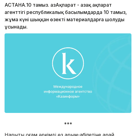
АСТАНА.10 тамыз. ҚазАқпарат - Қазақ ақпарат
агенттігі республикалық басылымдарда 10 тамыз,
жұма күні шыққан өзекті материалдарға шолуды
ұсынады.
***
Нарықтық қоғам әркімді өз қарым-қабілетіне қарай