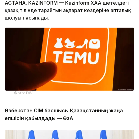
АСТАНА. KAZINFORM — Kazinform ХАА шетелдегі
қазақ тілінде тарайтын ақпарат көздеріне апталық
шолуын ұсынады.
Фото: DW
Өзбекстан СІМ басшысы Қазақстанның жаңа
елшісін қабылдады — ӨзА