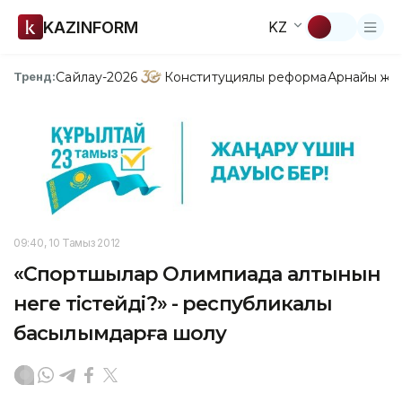
KAZINFORM
KZ
Сайлау-2026
Конституциялық реформа
Арнайы жо
Тренд:
09:40, 10 Тамыз 2012
«Спортшылар Олимпиада алтынын
неге тістейді?» - республикалық
басылымдарға шолу