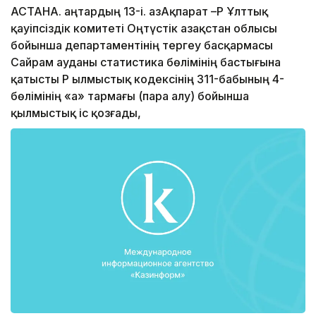
АСТАНА. Қаңтардың 13-і. ҚазАқпарат –ҚР Ұлттық
қауіпсіздік комитеті Оңтүстік Қазақстан облысы
бойынша департаментінің тергеу басқармасы
Сайрам ауданы статистика бөлімінің бастығына
қатысты ҚР Қылмыстық кодексінің 311-бабының 4-
бөлімінің «а» тармағы (пара алу) бойынша
қылмыстық іс қозғады,