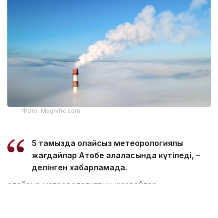
Фото: Magnific.com
5 тамызда қолайсыз метеорологиялық
жағдайлар Ақтөбе қалаласында күтіледі, –
делінген хабарламада.
Қолайсыз метеорологиялық жағдайлар –
атмосфералық ауаның беткі қабатында зиянды
(ластаушы) заттардың шоғырлануына ықпал ететін