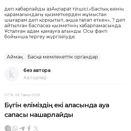
деп хабарлайды ҚазАқпарат тілшісі.«Бастық өзінің
қарамағындағы қызметкерден жұмыстан
шығарам деп қорқытып, ақша талап еткен», ? деп
айтылған баспасөз қызметінің хабарламасында.
Ұсталған адам қамауға алынды. Осы факті
бойынша тергеу жүргізілуде.
Аймақ
Басқа мемлекеттік органдар
без автора
Авторлар
07:16, 06 Тамыз 2026
Бүгін еліміздің екі қаласында ауа
сапасы нашарлайды