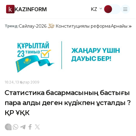
KAZINFORM
KZ
Сайлау-2026
Конституциялық реформа
Арнайы жо
Тренд:
16:24, 13 Қаңтар 2009
Статистика басқармасының бастығы
пара алды деген күдікпен ұсталды ?
ҚР ҰҚК