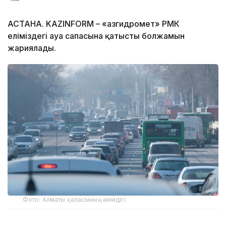
АСТАНА. KAZINFORM – «Қазгидромет» РМК
еліміздегі ауа сапасына қатысты болжамын
жариялады.
Фото: Алматы қаласының әкімдігі