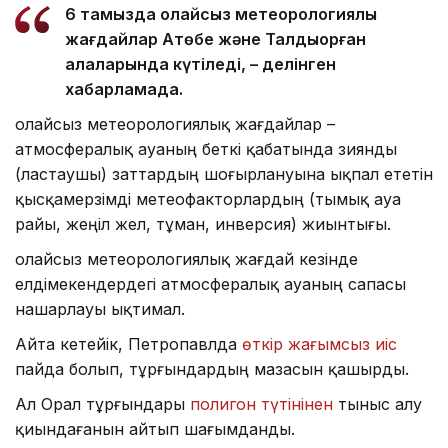
6 тамызда қолайсыз метеорологиялық
жағдайлар Ақтөбе және Талдықорған
қалаларында күтіледі, – делінген
хабарламада.
Қолайсыз метеорологиялық жағдайлар –
атмосфералық ауаның беткі қабатында зиянды
(ластаушы) заттардың шоғырлануына ықпал ететін
қысқамерзімді метеофакторлардың (тымық ауа
райы, жеңіл жел, тұман, инверсия) жиынтығы.
Қолайсыз метеорологиялық жағдай кезінде
елдімекендердегі атмосфералық ауаның сапасы
нашарлауы ықтимал.
Айта кетейік, Петропавлда
өткір жағымсыз иіс
пайда болып, тұрғындардың мазасын қашырды.
Ал Орал тұрғындары
полигон түтінінен
тыныс алу
қиындағанын айтып шағымданды.