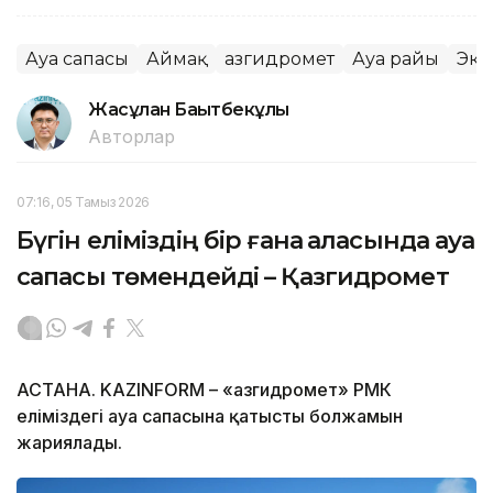
Ауа сапасы
Аймақ
Қазгидромет
Ауа райы
Эко
Жасұлан Бақытбекұлы
Авторлар
07:16, 05 Тамыз 2026
Бүгін еліміздің бір ғана қаласында ауа
сапасы төмендейді – Қазгидромет
АСТАНА. KAZINFORM – «Қазгидромет» РМК
еліміздегі ауа сапасына қатысты болжамын
жариялады.