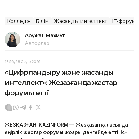
Колледж
Білім
Жасанды интеллект
IT-форум
Аружан Махмут
Авторлар
17:56, 28 Сәуір 2026
«Цифрландыру және жасанды
интеллект»: Жезқазғанда жастар
форумы өтті
ЖЕЗҚАЗҒАН. KAZINFORM — Жезқазған қаласында
өңірлік жастар форумы жоғары деңгейде өтті. Іс-