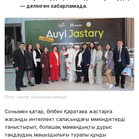
— делінген хабарламада.
Фото: Ұлытау облысының әкімдігі
Сонымен қатар, Әлібек Қаратаев жастарға
жасанды интеллект саласындағы мүмкіндіктерді
таныстырып, болашақ мамандықты дұрыс
таңдаудың маңыздылығы туралы құнды