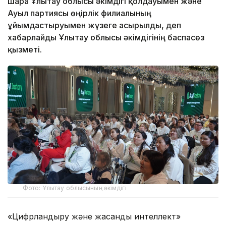
шара Ұлытау облысы әкімдігі қолдауымен және
Ауыл партиясы өңірлік филиалының
ұйымдастыруымен жүзеге асырылды, деп
хабарлайды Ұлытау облысы әкімдігінің баспасөз
қызметі.
Фото: Ұлытау облысының әкімдігі
«Цифрландыру және жасанды интеллект»