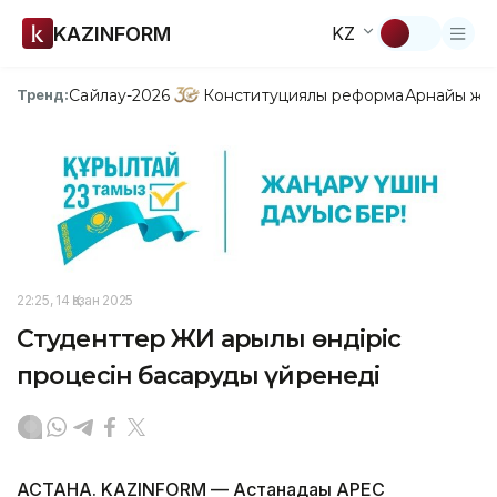
KAZINFORM
KZ
Сайлау-2026
Конституциялық реформа
Арнайы жо
Тренд:
22:25, 14 Қазан 2025
Студенттер ЖИ арқылы өндіріс
процесін басқаруды үйренеді
АСТАНА. KAZINFORM — Астанадағы APEC