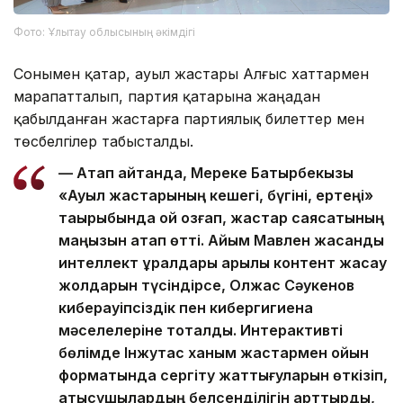
Фото: Ұлытау облысының әкімдігі
Сонымен қатар, ауыл жастары Алғыс хаттармен
марапатталып, партия қатарына жаңадан
қабылданған жастарға партиялық билеттер мен
төсбелгілер табысталды.
— Атап айтқанда, Мереке Батырбекқызы
«Ауыл жастарының кешегі, бүгіні, ертеңі»
тақырыбында ой қозғап, жастар саясатының
маңызын атап өтті. Айым Мавлен жасанды
интеллект құралдары арқылы контент жасау
жолдарын түсіндірсе, Олжас Сәукенов
киберқауіпсіздік пен кибергигиена
мәселелеріне тоқталды. Интерактивті
бөлімде Інжутас ханым жастармен ойын
форматында сергіту жаттығуларын өткізіп,
қатысушылардың белсенділігін арттырды,