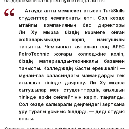
бағдарламасына берген сұхбатында айтты.
— Ақтауда алты мемлекет қатысқан TurkSkills
студенттер чемпионаты өтті. Сол кезде
қытайлық компанияның бас директоры
Ли Ху мырза біздің көрмеге қойған
жобаларымызды көріп, қызығушылық
танытты. Чемпионат аяқталған соң APEC
PetroTechnic жоғары колледжіне келіп,
біздің материалдық-техникалық базамен
танысты. Колледждің басты ерекшелігі —
мұнай-газ саласындағы мамандарды тек
ағылшын тілінде даярлау. Ли Ху мырза
оқытушылар мен студенттердің ағылшын
тілінде еркін сөйлейтінін көріп, таңғалды.
Сол кезде халықаралық деңгейдегі зертхана
құру туралы ұсыныс білдірді, — деді студия
қонағы.
Колледж директоры еліміздегі жасанды интеллект