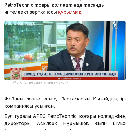
PetroTechnic жоғары колледжінде жасанды
интеллект зертханасы
құрылмақ
.
Фото: Видеодан алынған скрин
Жобаны жүзеге асыру бастамасын Қытайдың ірі
компаниясы ұсынған.
Бұл туралы APEC PetroTechnic жоғары колледжінің
директоры Асылбек Нұрмышев «Бүгін LIVE»