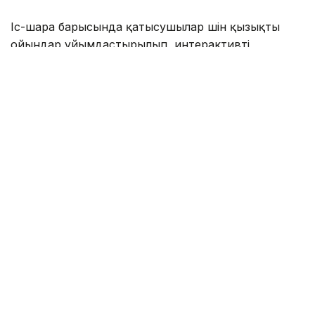
Іс-шара барысында қатысушылар үшін қызықты
ойындар ұйымдастырылып, интерактивті
форматтағы сұрақ-жауап алаңдары өтті. Форум
жастарға жаңа серпін беріп, олардың кәсіби және
тұлғалық дамуына бағытталған маңызды алаңға
айналды.
Жасанды интеллект
Цифрлық Қазақстан
Жастар
Айнұр Тумакбаева
Авторлар
17:15, 26 Ақпан 2026
Шымкентте 3 млн теңге жүлде қоры
бар халықаралық IT додасы өтеді