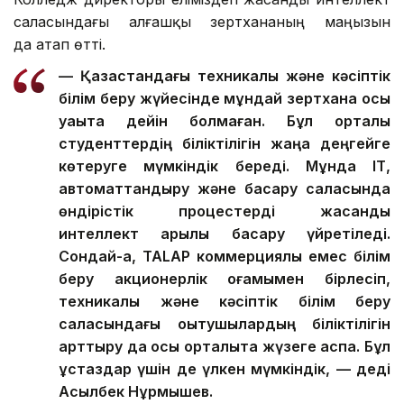
саласындағы алғашқы зертхананың маңызын
да атап өтті.
— Қазақстандағы техникалық және кәсіптік
білім беру жүйесінде мұндай зертхана осы
уақытқа дейін болмаған. Бұл орталық
студенттердің біліктілігін жаңа деңгейге
көтеруге мүмкіндік береді. Мұнда ІТ,
автоматтандыру және басқару саласында
өндірістік процестерді жасанды
интеллект арқылы басқару үйретіледі.
Сондай-ақ, TALAP коммерциялық емес білім
беру акционерлік қоғамымен бірлесіп,
техникалық және кәсіптік білім беру
саласындағы оқытушылардың біліктілігін
арттыру да осы орталықта жүзеге аспақ. Бұл
ұстаздар үшін де үлкен мүмкіндік, — деді
Асылбек Нұрмышев.