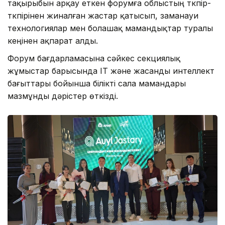
тақырыбын арқау еткен форумға облыстың түкпір-
түкпірінен жиналған жастар қатысып, заманауи
технологиялар мен болашақ мамандықтар туралы
кеңінен ақпарат алды.
Форум бағдарламасына сәйкес секциялық
жұмыстар барысында IT және жасанды интеллект
бағыттары бойынша білікті сала мамандары
мазмұнды дәрістер өткізді.