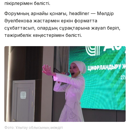
пікірлерімен бөлісті.
Форумның арнайы қонағы, headliner — Мөлдір
Әуелбекова жастармен еркін форматта
сұхбаттасып, олардың сұрақтарына жауап беріп,
тәжірибелік кеңестерімен бөлісті.
Фото: Ұлытау облысының әкімдігі