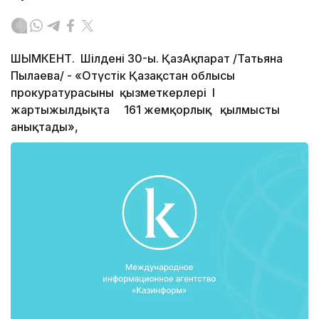
ШЫМКЕНТ. Шілденің 30-ы. ҚазАқпарат /Татьяна
Пылаева/ - «Оңтүстік Қазақстан облысы
прокуратурасының қызметкерлері І
жартыжылдықта 161 жемқорлық қылмысты
анықтады»,