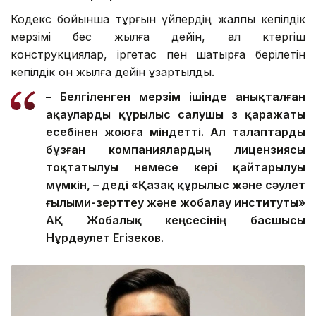
Кодекс бойынша тұрғын үйлердің жалпы кепілдік
мерзімі бес жылға дейін, ал көтергіш
конструкциялар, іргетас пен шатырға берілетін
кепілдік он жылға дейін ұзартылды.
– Белгіленген мерзім ішінде анықталған
ақауларды құрылыс салушы өз қаражаты
есебінен жоюға міндетті. Ал талаптарды
бұзған компаниялардың лицензиясы
тоқтатылуы немесе кері қайтарылуы
мүмкін, – деді «Қазақ құрылыс және сәулет
ғылыми-зерттеу және жобалау институты»
АҚ Жобалық кеңсесінің басшысы
Нұрдәулет Егізеков.