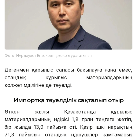
Фото: Нұрдәулет Егізековтің жеке мұрағатынан
Дегенмен құрылыс сапасы бақылауға ғана емес,
отандық құрылыс материалдарының
қолжетімділігіне де тәуелді.
Импортқа тәуелділік сақталып отыр
Өткен жылы Қазақстанда құрылыс
материалдарының өндірісі 1,8 трлн теңгеге жетіп,
бір жылда 13,9 пайызға өсті. Қазір ішкі нарықтың
71,3 пайызын отандық өндірушілер қамтамасыз