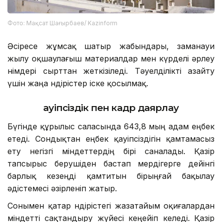
Фото: Мақсат Шағырбаев/ Kazinform
Әсіресе жұмсақ шатыр жабындары, заманауи
жылу оқшаулағыш материалдар мен күрделі әрлеу
өнімдері сырттан жеткізіледі. Тәуелділікті азайту
үшін жаңа өндірістер іске қосылмақ.
Қауіпсіздік пен кадр даярлау
Бүгінде құрылыс саласында 643,8 мың адам еңбек
етеді. Сондықтан еңбек қауіпсіздігін қамтамасыз
ету негізгі міндеттердің бірі саналады. Қазір
тапсырыс берушіден бастап мердігерге дейінгі
барлық кезеңді қамтитын бірыңғай бақылау
әдістемесі әзірленіп жатыр.
Сонымен қатар өндірістегі жазатайым оқиғалардан
міндетті сақтандыру жүйесі кеңейіп келеді. Қазір