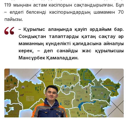
119 мыңнан астам кәсіпорын сақтандырылған. Бұл
– елдегі белсенді кәсіпорындардың шамамен 70
пайызы.
– Құрылыс алаңында қауіп әрдайым бар.
Сондықтан талаптар
ды
қатаң сақтау әр
маманның күнделікті қағидасына айналуы
керек, – де
п санайды
жас құрылысшы
Мансұрбек Қамалад
д
ин.