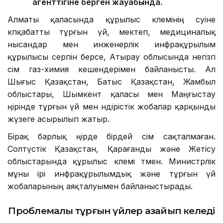
агенттігіне берген жауабында.
Алматы қаласында құрылыс көлемінің өсуіне
көпқабатты тұрғын үй, мектеп, медициналық
нысандар мен инженерлік инфрақұрылым
құрылысы серпін берсе, Атырау облысында негізгі
өсім газ-химия кешендерімен байланысты. Ал
Шығыс Қазақстан, Батыс Қазақстан, Жамбыл
облыстары, Шымкент қаласы мен Маңғыстау
өңірінде тұрғын үй мен өндірістік жобалар қарқынды
жүзеге асырылып жатыр.
Бірақ барлық өңірде бірдей өсім сақталмаған.
Солтүстік Қазақстан, Қарағанды және Жетісу
облыстарында құрылыс көлемі төмен. Министрлік
мұны ірі инфрақұрылымдық және тұрғын үй
жобаларының аяқталуымен байланыстырады.
Проблемалы тұрғын үйлер азайып келеді