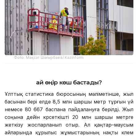
Фото: Мақсат Шағырбаев/ Kazinform
Қай өңір көш бастады?
Ұлттық статистика бюросының мәліметінше, жыл
басынан бері елде 8,5 млн шаршы метр тұрғын үй
немесе 80 667 баспана пайдалануға берілді. Жыл
соңына дейін көрсеткішті 20 млн шаршы метрге
жеткізу жоспарланып отыр. Ал қаңтар–маусым
айларында құрылыс жұмыстарының нақты көлем