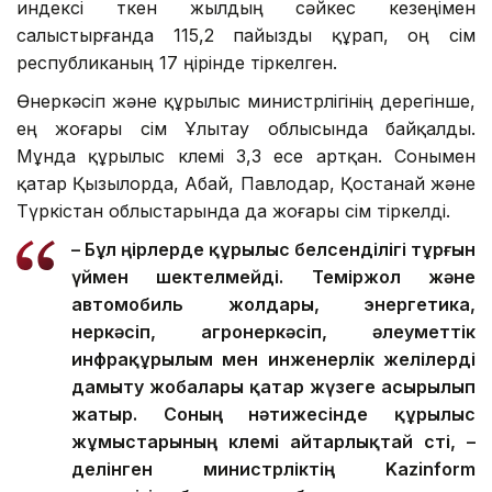
индексі өткен жылдың сәйкес кезеңімен
салыстырғанда 115,2 пайызды құрап, оң өсім
республиканың 17 өңірінде тіркелген.
Өнеркәсіп және құрылыс министрлігінің дерегінше,
ең жоғары өсім Ұлытау облысында байқалды.
Мұнда құрылыс көлемі 3,3 есе артқан. Сонымен
қатар Қызылорда, Абай, Павлодар, Қостанай және
Түркістан облыстарында да жоғары өсім тіркелді.
– Бұл өңірлерде құрылыс белсенділігі тұрғын
үймен шектелмейді. Теміржол және
автомобиль жолдары, энергетика,
өнеркәсіп, агроөнеркәсіп, әлеуметтік
инфрақұрылым мен инженерлік желілерді
дамыту жобалары қатар жүзеге асырылып
жатыр. Соның нәтижесінде құрылыс
жұмыстарының көлемі айтарлықтай өсті, –
делінген министрліктің Kazinform