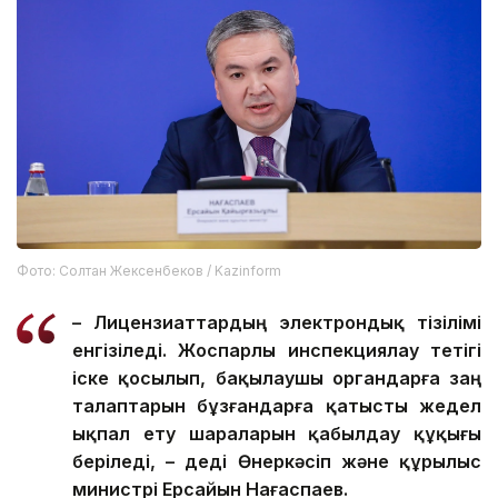
Фото: Солтан Жексенбеков / Kazinform
– Лицензиаттардың электрондық тізілімі
енгізіледі. Жоспарлы инспекциялау тетігі
іске қосылып, бақылаушы органдарға заң
талаптарын бұзғандарға қатысты жедел
ықпал ету шараларын қабылдау құқығы
беріледі, – деді Өнеркәсіп және құрылыс
министрі Ерсайын Нағаспаев.