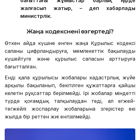
бағыттағы жұмыстар барлық өңірде
жалғасып жатыр, – деп хабарлады
министрлік.
Жаңа кодекс
нені өзгертеді?
Өткен айда күшіне енген жаңа Құрылыс кодексі
саланы цифрландыруға, мемлекеттік бақылауды
күшейтуге және құрылыс сапасын арттыруға
бағытталған.
Енді қала құрылысы жобалары кадастрлық жүйе
арқылы бақыланып, бекітілген құжаттарға қайшы
келетін рұқсаттар берілмейді. Ірі жобалар міндетті
түрде қоғамдық талқылаудан өтеді, ал егжей-
тегжейлі жоспарлау жобаларына өзгерістер екі
жылда бір реттен жиі енгізілмейді.