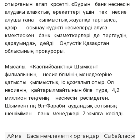
отырғанын атап көрсетті. «Бұрын банк несиесін
алудағы алаяқтық әрекеттері үшін тек несие
алушы ғана қылмыстық жауапқа тартылса,
қазір осынау күдікті несиелерді алуға
көмектескен банк қызметкерлері де тергеудің
қарауында», дейді Оңтүстік Қазақстан
облысының прокуроры.
Мысалы, «Каспийбанктің» Шымкент
филиалының несие бөлімінің менеджеріне
қатысты қылмыстық іс қозғалып отыр. Ол
несиенің қайтарылмайтынын біле тұра, 4,2
миллион теңгенің несиесін рәсімдеген.
Шымкенттің Әл-Фараби аудандық сотының
шешімімен банк менеджері 7 жылға кесілді.
Аймақ
Басқа мемлекеттік органдар
Сыбайлас жем