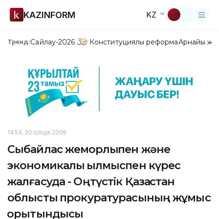
KAZINFORM
KZ
Сайлау-2026
Конституциялық реформа
Арнайы жо
Тренд:
14:54, 30 Шілде 2009
Сыбайлас жемқорлықпен және
экономикалық қылмыспен күрес
жалғасуда - Оңтүстік Қазақстан
облыстық прокуратурасының жұмыс
қорытындысы