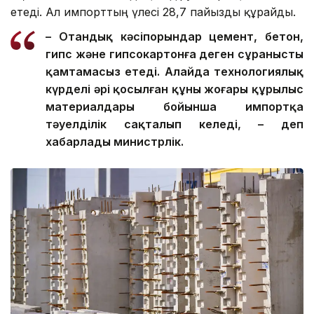
етеді. Ал импорттың үлесі 28,7 пайызды құрайды.
– Отандық кәсіпорындар цемент, бетон,
гипс және гипсокартонға деген сұранысты
қамтамасыз етеді. Алайда технологиялық
күрделі әрі қосылған құны жоғары құрылыс
материалдары бойынша импортқа
тәуелділік сақталып келеді, – деп
хабарлады министрлік.