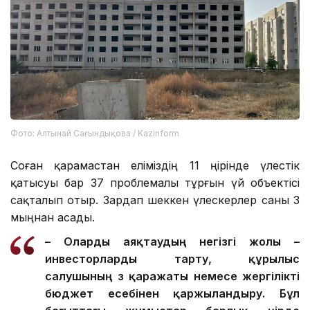
Фото: Алтынай Сағындықова / Kazinform
Соған қарамастан еліміздің 11 өңірінде үлестік
қатысуы бар 37 проблемалы тұрғын үй объектісі
сақталып отыр. Зардап шеккен үлескерлер саны 3
мыңнан асады.
– О
ларды
аяқтаудың негізгі жолы –
инвесторларды тарту, құрылыс
салушының өз қаражаты немесе жергілікті
бюджет есебінен қаржыландыру. Бұл