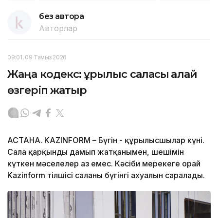
без автора
Авторлар
09:01, 09 Тамыз 2026
Жаңа кодекс: құрылыс саласы қалай
өзгеріп жатыр
АСТАНА. KAZINFORM – Бүгін - құрылысшылар күні.
Сала қарқынды дамып жатқанымен, шешімін
күткен мәселелер аз емес. Кәсіби мерекеге орай
Kazinform тілшісі саланың бүгінгі ахуалын саралады.