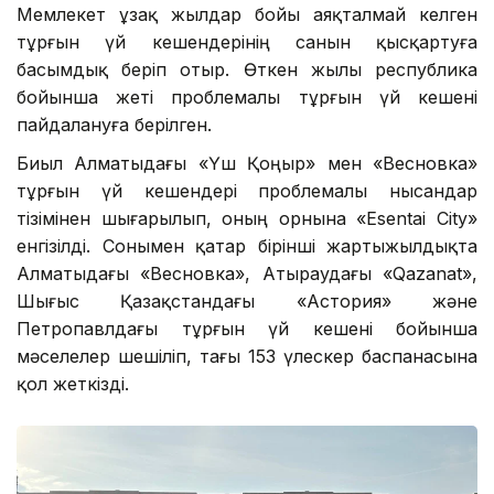
Мемлекет ұзақ жылдар бойы аяқталмай келген
тұрғын үй кешендерінің санын қысқартуға
басымдық беріп отыр. Өткен жылы республика
бойынша жеті проблемалы тұрғын үй кешені
пайдалануға берілген.
Биыл Алматыдағы «Үш Қоңыр» мен «Весновка»
тұрғын үй кешендері проблемалы нысандар
тізімінен шығарылып, оның орнына «Esentai City»
енгізілді. Сонымен қатар бірінші жартыжылдықта
Алматыдағы «Весновка», Атыраудағы «Qazanat»,
Шығыс Қазақстандағы «Астория» және
Петропавлдағы тұрғын үй кешені бойынша
мәселелер шешіліп, тағы 153 үлескер баспанасына
қол жеткізді.