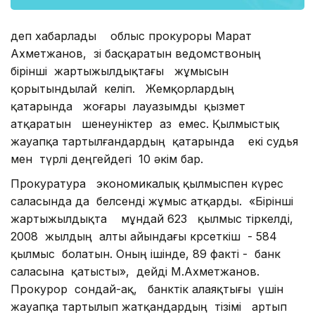
деп хабарлады облыс прокуроры Марат
Ахметжанов, өзі басқаратын ведомствоның
бірінші жартыжылдықтағы жұмысын
қорытындылай келіп. Жемқорлардың
қатарында жоғары лауазымды қызмет
атқаратын шенеуніктер аз емес. Қылмыстық
жауапқа тартылғандардың қатарында екі судья
мен түрлі деңгейдегі 10 әкім бар.
Прокуратура экономикалық қылмыспен күрес
саласында да белсенді жұмыс атқарды. «Бірінші
жартыжылдықта мұндай 623 қылмыс тіркелді,
2008 жылдың алты айындағы көрсеткіш - 584
қылмыс болатын. Оның ішінде, 89 факті - банк
саласына қатысты», дейді М.Ахметжанов.
Прокурор сондай-ақ, банктік алаяқтығы үшін
жауапқа тартылып жатқандардың тізімі артып