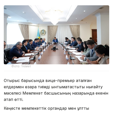
Фото: Үкімет
Отырыс барысында вице-премьер аталған
елдермен өзара тиімді ынтымақтастықты нығайту
мәселесі Мемлекет басшысының назарында екенін
атап өтті.
Кеңесте мемлекеттік органдар мен ұлттық