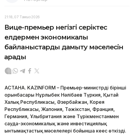
21:18, 07 Тамыз 2026
Вице-премьер негізгі серіктес
елдермен экономикалық
байланыстарды дамыту мәселесін
қарады
АСТАНА. KAZINFORM – Премьер-министрдің бірінші
орынбасары Нұрлыбек Нәлібаев Түркия, Қытай
Халық Республикасы, Әзербайжан, Корея
Республикасы, Жапония, Тәжікстан, Франция,
Германия, Ұлыбритания және Түрікменстанмен
сауда-экономикалық және инвестициялық
ынтымақтастық мәселелері бойынша кеңес өткізді.