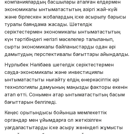
компаниялардың басшылары аталған елдермен
экономикалық ынтымақтастықтың қазіргі жай-күйі
және бірлескен жобалардың іске асырылу барысы
туралы баяндама жасады. Шетелдік
серіктестермен экономикалық ынтымақтастықтың
күн тәртібіндегі негізгі мәселелер талқыланып,
сыртқы экономикалық байланыстарды одан әрі
дамытудың перспективалы бағыттары айқындалды.
Нұрлыбек Нәлібаев шетелдік серіктестермен
сауда-экономикалық және инвестициялық
ынтымақтастықты нығайту елдің өнеркәсіптік әрі
технологиялық дамуының маңызды факторы екенін
атап өтті. Сонымен қатар ынтымақтастықтың басым
бағыттарын белгіледі.
Кеңес қорытындысы бойынша мемлекеттік
органдар мен ұйымдарға қол жеткізілген
уағдаластықтарды іске асыру жөніндегі жұмысты