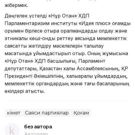
жібермек.
Дөңгелек үстелді «Нұр Отан» ХДП
Парламентаризим институты «Идея плюс» қоғамдық
қорымен бірлесе отыра оралмандарды қолдау және
этникалық көші-қонды реттеу аясында мемлекеттік
саясатты жетілдіру мәселелерін талқылау
мақсатында ұйымдастырып отыр. Оның жұмысына
«Нұр Отан» ХДП басшылығы, Парламент
депутаттары, Қазақстан халқы Ассамблеясының, ҚР
Президенті Әкімшілігінің, халықаралық ұйымдардың,
мемлекеттік органдардың және тағы басқаларының
өкілдері қатысты.
Үкімет
Саяси партиялар
Қоғам
без автора
Авторлар