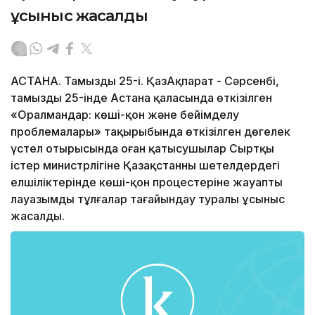
ұсыныс жасалды
АСТАНА. Тамыздың 25-і. ҚазАқпарат - Сәрсенбі,
тамыздың 25-інде Астана қаласында өткізілген
«Оралмандар: көші-қон және бейімделу
проблемалары» тақырыбында өткізілген дөңгелек
үстел отырысында оған қатысушылар Сыртқы
істер министрлігіне Қазақстанның шетелдердегі
елшіліктерінде көші-қон процестеріне жауапты
лауазымды тұлғалар тағайындау туралы ұсыныс
жасалды.