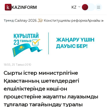
KAZINFORM
KZ
Сайлау-2026
Конституциялық реформа
Арнайы жо
Тренд:
18:55, 25 Тамыз 2010
Сыртқы істер министрлігіне
Қазақстанның шетелдердегі
елшіліктерінде көші-қон
процестеріне жауапты лауазымды
тұлғалар тағайындау туралы