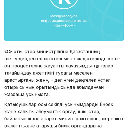
«Сыртқы істер министрлігіне Қазақстанның
шетелдердегі елшіліктері мен өкілдіктерінде көші-
қон процестеріне жауапты лауазымды тұлғалар
тағайындау қажеттілігі туралы мәселені
қарастырғаны жөн», - делінген дөңгелек үстел
отырысының қорытындысында қабылданған
жазбаша ұсыныста.
Қатысушылар осы секілді ұсынымдарды Еңбек
және халықты әлеуметтік қорғау, ішкі істер,
байланыс және ақпарат министрліктеріне, жергілікті
өкілетті және атқарушы билік органдарына