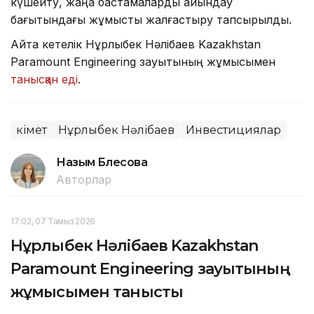
күшейту, жаңа бастамаларды айқындау
бағытындағы жұмысты жалғастыру тапсырылды.
Айта кетелік Нұрлыбек Нәлібаев Kazakhstan
Paramount Engineering зауытының жұмысымен
танысқан еді
.
Үкімет
Нұрлыбек Нәлібаев
Инвестициялар
Назым Бөлесова
Авторлар
17:02, 07 Тамыз 2026
Нұрлыбек Нәлібаев Kazakhstan
Paramount Engineering зауытының
жұмысымен танысты