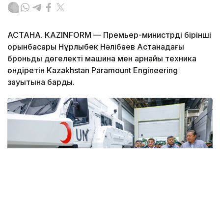
АСТАНА. KAZINFORM — Премьер-министрдің бірінші
орынбасары Нұрлыбек Нәлібаев Астанадағы
броньды дөңгелекті машина мен арнайы техника
өндіретін Kazakhstan Paramount Engineering
зауытына барды.