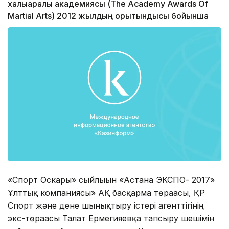
халықаралық академиясы (The Academy Awards Of
Martial Arts) 2012 жылдың қорытындысы бойынша
«Спорт Оскары» сыйлығын «Астана ЭКСПО- 2017»
Ұлттық компаниясы» АҚ басқарма төрағасы, ҚР
Спорт және дене шынықтыру істері агенттігінің
экс-төрағасы Талғат Ермегияевқа тапсыру шешімін