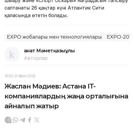
шығару және «Спорт Оскары» наградасын тапсыру
салтанаты 26 қаңтар күні Атлантик Сити
қаласында өтетін болады.
EXPO жобалары мен технологиялары
EXPO-2017
Қанат Мәметқазыұлы
Авторлар
15:50, 01 Қазан 2025
Жаслан Мәдиев: Астана IT-
компаниялардың жаңа орталығына
айналып жатыр