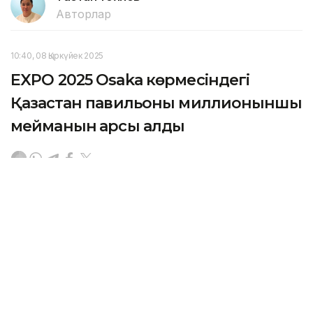
Авторлар
10:40, 08 Қыркүйек 2025
EXPO 2025 Osaka көрмесіндегі
Қазақстан павильоны миллионыншы
мейманын қарсы алды
АСТАНА. KAZINFORM — Қазақстан павильонының
миллионыншы қонағы ретінде Жапонияның Хёго
префектурасындағы Амагасаки қаласынан келген
Косуке Хасегава атанды.