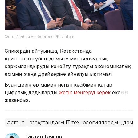
Фото: Ағыбай Аяпбергенов/Kazinform
Спикердің айтуынша, Қазақстанда
криптоэкожүйені дамыту мен венчурлық
қаржыландыруды кеңейту тұрақты экономикалық
өсімнің жаңа драйверіне айналуы ықтимал.
Бұған дейін әр маман негізгі кәсібімен қатар
цифрлық дағдыларды
жетік меңгеруі керек
екенін
жазғанбыз.
Астана
Қазақстандағы IT технологиялардың даму
Тастан Тоянов