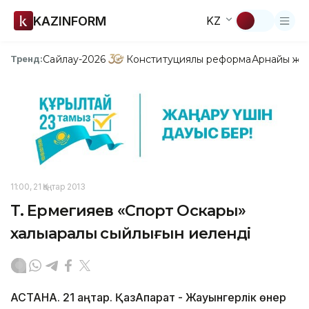
KAZINFORM
KZ
Сайлау-2026
Конституциялық реформа
Арнайы жо
Тренд:
11:00, 21 Қаңтар 2013
Т. Ермегияев «Спорт Оскары»
халықаралық сыйлығын иеленді
АСТАНА. 21 қаңтар. ҚазАқпарат - Жауынгерлік өнер