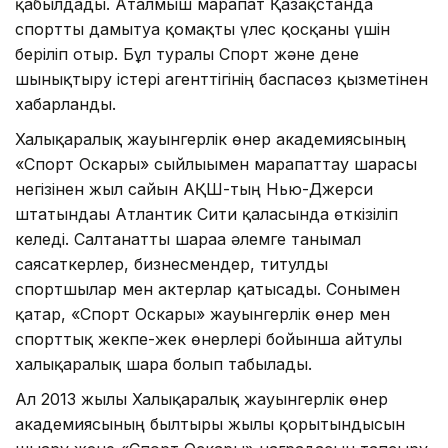
қабылдады. Аталмыш марапат Қазақстанда
спортты дамытуға қомақты үлес қосқаны үшін
беріліп отыр. Бұл туралы Спорт және дене
шынықтыру істері агенттігінің баспасөз қызметінен
хабарланды.
Халықаралық жауынгерлік өнер академиясының
«Спорт Оскары» сыйлығымен марапаттау шарасы
негізінен жыл сайын АҚШ-тың Нью-Джерси
штатындағы Атлантик Сити қаласында өткізіліп
келеді. Салтанатты шараға әлемге танымал
саясаткерлер, бизнесмендер, титулды
спортшылар мен актерлар қатысады. Сонымен
қатар, «Спорт Оскары» жауынгерлік өнер мен
спорттық жекпе-жек өнерлері бойынша айтулы
халықаралық шара болып табылады.
Ал 2013 жылы Халықаралық жауынгерлік өнер
академиясының былтырғы жылғы қорытындысын