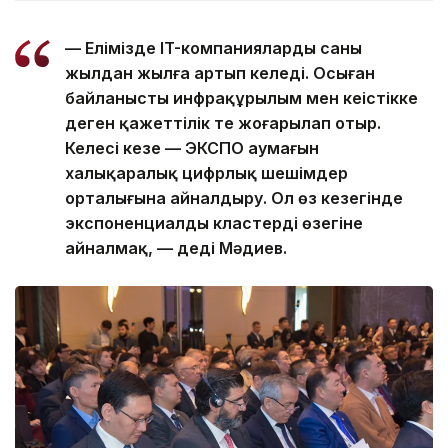
— Елімізде IT-компаниялардың саны
жылдан жылға артып келеді. Осыған
байланысты инфрақұрылым мен кеңістікке
деген қажеттілік те жоғарылап отыр.
Келесі кезең — ЭКСПО аумағын
халықаралық цифрлық шешімдер
орталығына айналдыру. Ол өз кезегінде
экспоненциалды кластердің өзегіне
айналмақ, — деді Мәдиев.