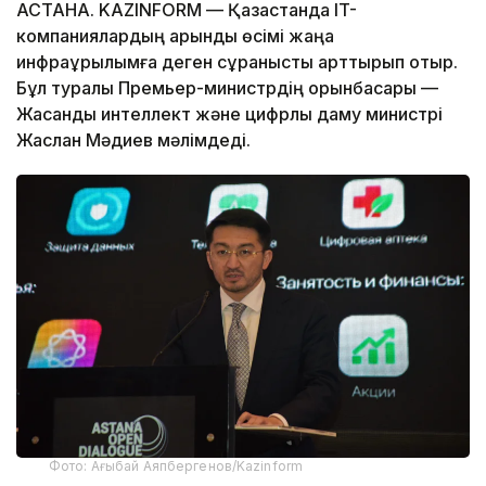
АСТАНА. KAZINFORM — Қазақстанда IT-
компаниялардың қарқынды өсімі жаңа
инфрақұрылымға деген сұранысты арттырып отыр.
Бұл туралы Премьер-министрдің орынбасары —
Жасанды интеллект және цифрлық даму министрі
Жаслан Мәдиев мәлімдеді.
Фото: Ағыбай Аяпбергенов/Kazinform