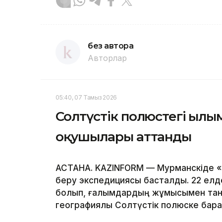
без автора
Авторлар
05:40, 07 Тамыз 2026
Солтүстік полюстегі ғылы
оқушылары аттанды
АСТАНА. KAZINFORM — Мурманскіде «Б
беру экспедициясы басталды. 22 елде
болып, ғалымдардың жұмысымен таны
географиялық Солтүстік полюске бар