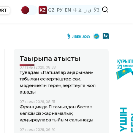
KZ
QZ
РУ
EN
中文
ق ز
ЎЗ
ORT
Тақырыпқа қатысты
07 тамыз 2026, 08:38
Тувадағы «Патшалар аңғарынан»
табылған ескерткіштер сақ
мәдениетін терең зерттеуге жол
ашады
07 тамыз 2026, 08:25
Францияда 11 тамыздан бастап
келісімсіз жарнамалық
қоңырауларға тыйым салынады
07 тамыз 2026, 06:20