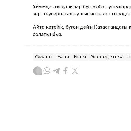
Ұйымдастырушылар бұл жоба оқушылардың
зерттеулерге қызығушылығын арттырады 
Айта кетейік, бұған дейін Қазақстандағы
болатынбыз.
Оқушы
Бала
Білім
Экспедиция
Ә
Динара Маханова
Авторлар
03:20, 07 Тамыз 2026