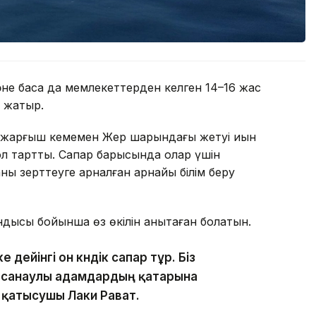
не басқа да мемлекеттерден келген 14–16 жас
 жатыр.
жарғыш кемемен Жер шарындағы жетуі қиын
ол тартты. Сапар барысында олар үшін
 зерттеуге арналған арнайы білім беру
тындысы бойынша өз өкілін анықтаған болатын.
дейінгі он күндік сапар тұр. Біз
н санаулы адамдардың қатарына
 қатысушы Лаки Рават.