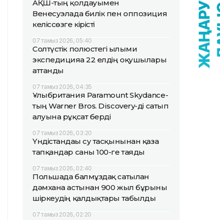
АҚШ-тың қолдауымен
Венесуэлада билік пен оппозиция
келіссөзге кірісті
07 тамыз 2026, 05:40
Солтүстік полюстегі ғылыми
экспедицияға 22 елдің оқушылары
аттанды
07 тамыз 2026, 04:35
Ұлыбритания Paramount Skydance-
тың Warner Bros. Discovery-ді сатып
алуына рұқсат берді
07 тамыз 2026, 03:20
Үндістандағы су тасқынынан қаза
тапқандар саны 100-ге таяды
07 тамыз 2026, 02:40
Польшада балмұздақ сатылған
дәмхана астынан 900 жыл бұрынғы
шіркеудің қалдықтары табылды
07 тамыз 2026, 02:20