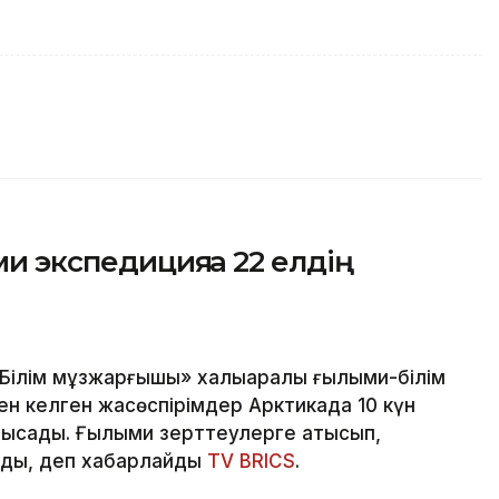
ми экспедицияға 22 елдің
ілім мұзжарғышы» халықаралық ғылыми-білім
н келген жасөспірімдер Арктикада 10 күн
сады. Ғылыми зерттеулерге қатысып,
ады, деп хабарлайды
TV BRICS
.