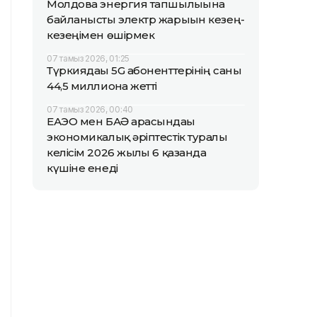
Молдова энергия тапшылығына
байланысты электр жарығын кезең-
кезеңімен өшірмек
07 тамыз 2026, 01:25
Түркиядағы 5G абоненттерінің саны
44,5 миллионға жетті
07 тамыз 2026, 00:40
ЕАЭО мен БАӘ арасындағы
экономикалық әріптестік туралы
келісім 2026 жылғы 6 қазанда
күшіне енеді