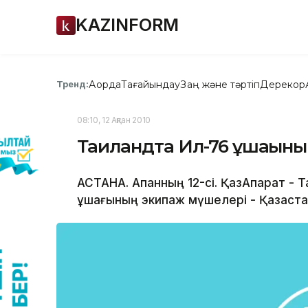
KAZINFORM
Ақорда
Тағайындау
Заң және тәртіп
Дерекқор
Тренд:
08:10, 12 Ақпан 2010
Таиландта Ил-76 ұшағын
АСТАНА. Ақпанның 12-сі. ҚазАқпарат - Т
ұшағының экипаж мүшелері - Қазақст