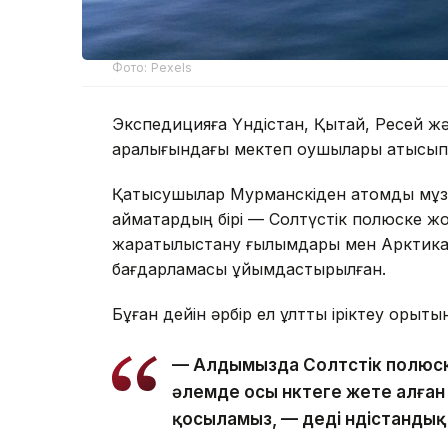
Фото: Pexels
Экспедицияға Үндістан, Қытай, Ресей жә
аралығындағы мектеп оқушылары қатысып
Қатысушылар Мурманскіден атомдық мұз
аймақтардың бірі — Солтүстік полюске ж
жаратылыстану ғылымдары мен Арктиканы
бағдарламасы ұйымдастырылған.
Бұған дейін әрбір ел ұлттық іріктеу қоры
— Алдымызда Солтүстік полюске 
әлемде осы нүктеге жете алға
қосыламыз, — деді үндістандық