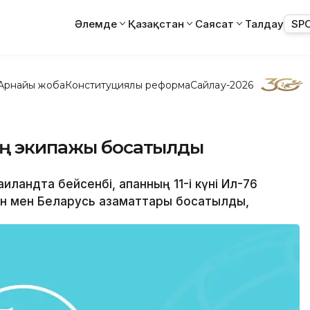
Әлемде
Қазақстан
Саясат
Талдау
SP
Арнайы жоба
Конституциялық реформа
Сайлау-2026
ың экипажы босатылды
аиландта бейсенбі, ақпанның 11-і күні Ил-76
ан мен Беларусь азаматтары босатылды,