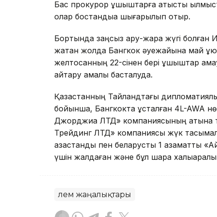
Бас прокурор ұшқыштарға қатысты қылмысты
олар бостандыққа шығарылып отыр.
Бортында заңсыз қару-жарақ жүгі болған
жатқан жолда Бангкок әуежайына май құю
желтоқсанның 22-сінен бері ұшқыштар қама
қайтару амалы басталуда.
Қазақстанның Тайландтағы дипломатиялы
бойынша, Бангкокта ұсталған 4L-AWA нө
Джорджиа ЛТД» компаниясының атына ті
Трейдинг ЛТД» компаниясы жүк тасымалд
қазақстандық пен беларустық 1 азаматты 
үшін жалдаған және бұл шара халықаралық
Әлем жаңалықтары