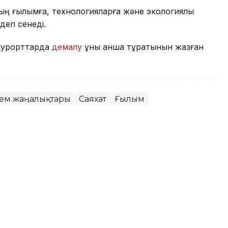
 ғылымға, технологияларға және экологиялық
деп сенеді.
 курорттарда
демалу
құны қанша тұратынын жазған
лем жаңалықтары
Саяхат
Ғылым