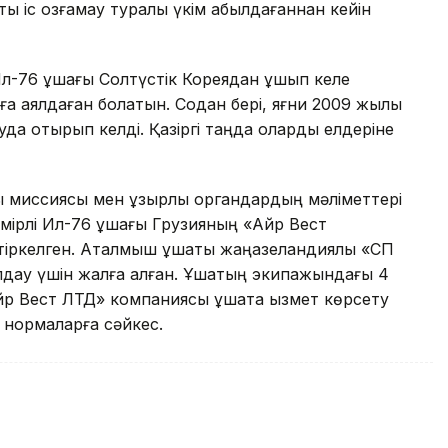
қ іс қозғамау туралы үкім қабылдағаннан кейін
 Ил-76 ұшағы Солтүстік Кореядан ұшып келе
ға аялдаған болатын. Содан бері, яғни 2009 жылы
уда отырып келді. Қазіргі таңда оларды елдеріне
қ миссиясы мен құзырлы органдардың мәліметтері
мірлі Ил-76 ұшағы Грузияның «Айр Вест
ркелген. Аталмыш ұшақты жаңазеландиялық «СП
ау үшін жалға алған. Ұшақтың экипажындағы 4
«Айр Вест ЛТД» компаниясы ұшақта қызмет көрсету
 нормаларға сәйкес.