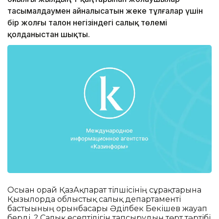
тасымалдаумен айналысатын жеке тұлғалар үшін
бір жолғы талон негізіндегі салық төлемі
қолданыстан шықты.
Осыған орай ҚазАқпарат тілшісінің сұрақтарына
Қызылорда облыстық салық департаменті
бастығының орынбасары Әділбек Бекішев жауап
берді. ? Салық есептілігін тапсырудың төрт тәртібі