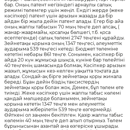
бар. Оның патент негізіндегі арнаулы салық
режимі төлемгер үшін жеңіл. Ендігі жерде (жеке
кәсіпкер) патент үшін арызын жазады да бір
айдан бір жылға дейін патент алады. Егер бір айға
оның жалпы табысын 70 мың теңге деп алсақ, (
жанар-жағармайы, қосалқы бөлшегі, т.б. қоса
есептегенде) салық төлемі 2747 теңгені құрайды.
Зейнетақы қорына оның 1347 теңгесі, әлеуметтік
аударымға 539 теңгесі кетеді. Бюджет төлеміне
кететіні небәры 861 теңге. Сонымен, кәсіпкер бір
айда 20 күн жұмысқа шықса, күніне бар төлейтіні
40 теңгенің шамасында болмақ. Кәсіпкер арызын
жазып, жұмысын кез-келген уақытта тоқтата да
алады. Сондай-ақ бірге зейнетақы қоры жинала
береді. Бұған дейін біздің таксистердің
зейнетақы қоры болған жоқ. Демек, бұл төлем өте
тиімді. Жеке кәсіпкер үшін жалпы табыс көлемі
қандай мөлшерде болғанымен, зейнетақы
қорына кететін 1347 теңге мен әлеуметтік
аударымға жіберілетін 539 теңге өзгермейді.
Өйткені ол заңмен бекітілген. Қазір жалпы табыс
көлемін 40 мың теңге деп алып отырмыз. Төлем
бұрынғысынан азғантай ғана өзгеріске ұшырады.