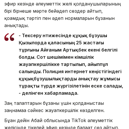
эфир кезінде әлеуметтік желі қолданушыларының
бірі бірнеше мәрте бейәдеп сөздер айтып,
қоғамдық тәртіп пен әдеп нормаларын бұзғанын
анықтады.
- Тексеру нәтижесінде құқық бұзушы
Қызылорда қаласының 25 жастағы
тұрғыны Айғаным Артықбек екені белгілі
болды. Сот шешімімен әкімшілік
жауапкершілікке тартылып, айыппұл
салынды. Полиция интернет кеңістігіндегі
құқықбұзушылықтарды анықтау жұмысы
тұрақты түрде жүргізілетінін еске салады,
- делінген хабарламада.
Заң талаптарын бұзғаны үшін қолданыстағы
заңнамаға сәйкес жауапкершілік көзделген.
Бұған дейін Абай облысында TikTok әлеуметтік
желісінде тікелей эфир кезінде балағат сөз айтып,