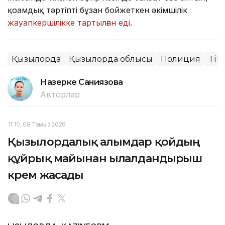
қоғамдық тәртіпті бұзған бойжеткен әкімшілік
жауапкершілікке тартылған еді.
Қызылорда
Қызылорда облысы
Полиция
Tik
Назерке Саниязова
Авторлар
11:10, 08 Тамыз 2026
Қызылордалық ғалымдар қойдың
құйрық майынан ылғалдандырғыш
крем жасады