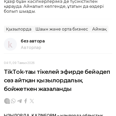
Қазір бұған кәсіпкерлеріміз де түсіністікпен
қарауда. Айналып келгенде, ұтатын да өздері
болып шығады.
Қызылорда
Шағын және орта бизнес
Аймақ
без автора
Авторлар
04:11, 09 Тамыз 2026
TikТok-тағы тікелей эфирде бейәдеп
сөз айтқан қызылордалық
бойжеткен жазаланды
ҚЫЗЫЛОРДА. KAZINFORM – Қызылорда облыстық