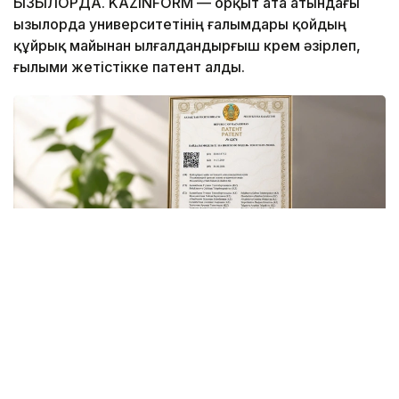
ҚЫЗЫЛОРДА. KAZINFORM — Қорқыт ата атындағы
Қызылорда университетінің ғалымдары қойдың
құйрық майынан ылғалдандырғыш крем әзірлеп,
ғылыми жетістікке патент алды.
Фото Гүлмира Абызбекованың жеке архивінен
Бұл — университеттің Толыбек Қуанышбаев
атындағы химия-биологиялық зерттеу ғылыми-білім