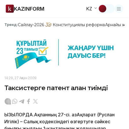
KAZINFORM
KZ
Сайлау-2026
Конституциялық реформа
Арнайы жо
Тренд:
14:29, 27 Ақпан 2009
Таксистерге патент алған тиімді
ҚЫЗЫЛОРДА.Ақпанның 27-сі. ҚазАқпарат (Руслан
Игілік) – Салық кодексіндегі өзгертуге сәйкес
биылғы жылдың 1-қаңтарынан жолаушылар