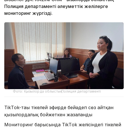
Полиция департаменті әлеуметтік желілерге
мониторинг жүргізді.
Фото: Қызылорда облыстық Полиция департаменті
TikТok-тағы тікелей эфирде бейәдеп сөз айтқан
қызылордалық бойжеткен жазаланды
Мониторинг барысында TikТok желісіндегі тікелей