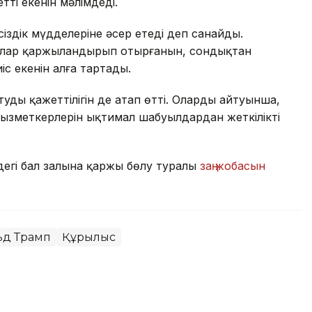
ті екенін мәлімдеді.
сіздік мүдделеріне әсер етеді деп санайды.
ғалар қаржыландырып отырғанын, сондықтан
іс екенін алға тартады.
удың қажеттілігін де атап өтті. Олардың айтуынша,
ызметкерлерін ықтимал шабуылдардан жеткілікті
дегі бал залына қаржы бөлу туралы
заң жобасын
ьд Трамп
Құрылыс