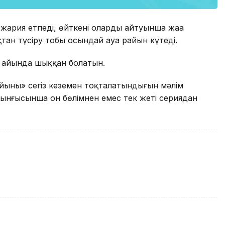
 жария етпеді, өйткені олардың айтуынша жаңа
тан түсіру тобы осындай ауа райын күтеді.
уір айында шыққан болатын.
йыны» сегіз кезеңмен тоқталатындығын мәлім
рынғысынша он бөлімнен емес тек жеті сериядан