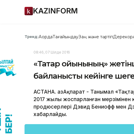
KAZINFORM
Ақорда
Тағайындау
Заң және тәртіп
Дерекқор
Тренд:
08:46, 07 Шілде 2016
«Тақтар ойынының» жетін
байланысты кейінге шеге
АСТАНА. ҚазАқпарат - Танымал «Тақт
2017 жылы жоспарланған мерзімінен к
продюсерлері Дэвид Бениофф мен Дэн 
хабарлайды.