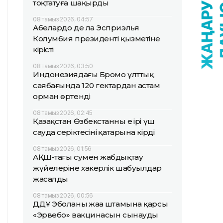
тоқтатуға шақырды
08 тамыз 2026, 04:57
Абелардо де ла Эсприэлья
Колумбия президенті қызметіне
кірісті
08 тамыз 2026, 03:50
Индонезиядағы Бромо ұлттық
саябағында 120 гектардан астам
орман өртенді
08 тамыз 2026, 02:45
Қазақстан Өзбекстанның ең ірі үш
сауда серіктесінің қатарына кірді
08 тамыз 2026, 01:56
АҚШ-тағы сумен жабдықтау
жүйелеріне хакерлік шабуылдар
жасалды
08 тамыз 2026, 00:56
ДДҰ Эболаның жаңа штамына қарсы
«Эрвебо» вакцинасын сынауды