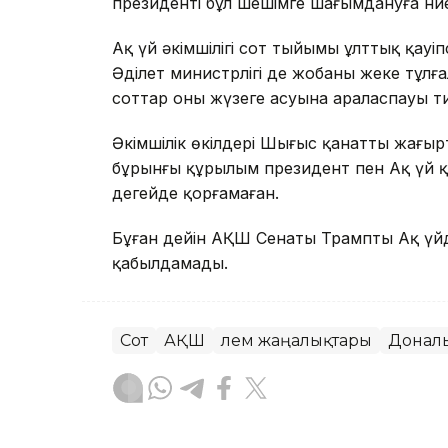
президенті бұл шешімге шағымдануға ниет
Ақ үй әкімшілігі сот тыйымы ұлттық қауіп
Әділет министрлігі де жобаны жеке тұл
соттар оның жүзеге асуына араласпауы ти
Әкімшілік өкілдері Шығыс қанатты жаңғырт
бұрынғы құрылым президент пен Ақ үй қ
деңгейде қорғамаған.
Бұған дейін АҚШ Сенаты Трамптың Ақ үй
қабылдамады.
Сот
АҚШ
Әлем жаңалықтары
Донал