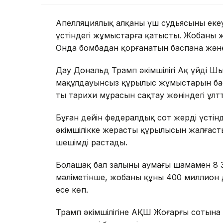
Апелляциялық алқаның үш судьясының еке
үстіндегі жұмыстарға қатысты. Жобаның же
Онда бомбадан қорғанатын баспана жән
Дау Дональд Трамп әкімшілігі Ақ үйдің Ш
мақұлдауынсыз құрылыс жұмыстарын бас
тың тарихи мұрасын сақтау жөніндегі ұлт
Бұған дейін федералдық сот жердің үсті
әкімшілікке жерасты құрылысын жалғасты
шешімді растады.
Болашақ бал залының аумағы шамамен 8
мәліметінше, жобаның құны 400 миллион д
есе көп.
Трамп әкімшілігіне АҚШ Жоғарғы сотына ж