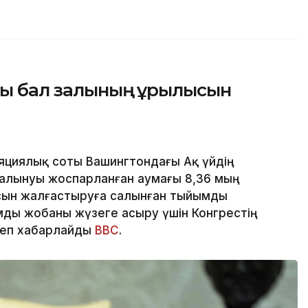
ғы бал залының құрылысын
яциялық соты Вашингтондағы Ақ үйдің
алынуы жоспарланған аумағы 8,36 мың
сын жалғастыруға салынған тыйымды
ды жобаны жүзеге асыру үшін Конгрестің
деп хабарлайды
BBC
.