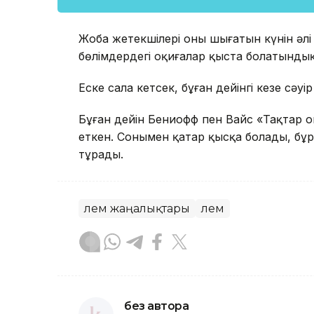
Жоба жетекшілері оның шығатын күнін әлі
бөлімдердегі оқиғалар қыста болатындық
Еске сала кетсек, бұған дейінгі кезең сә
Бұған дейін Бениофф пен Вайс «Тақтар о
еткен. Сонымен қатар қысқа болады, бұ
тұрады.
Әлем жаңалықтары
Әлем
без автора