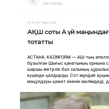
Авторлар
05:19, 08 Тамыз 2026
АҚШ соты Ақ үй маңында
тоқтатты
АСТАНА. KAZINFORM — АҚШ-тың апелл
бұзылған Шығыс қанатының орнына с
шаршы метрлік бал залының құрылы
күшінде қалдырды. Сот мұндай ауқым
мақұлдауы қажет екенін мәлімдеді, 