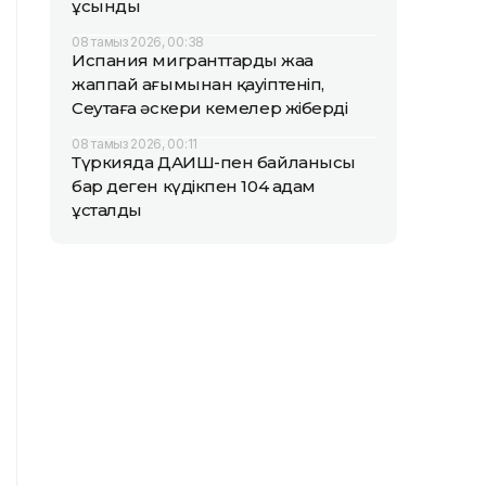
ұсынды
08 тамыз 2026, 00:38
Испания мигранттардың жаңа
жаппай ағымынан қауіптеніп,
Сеутаға әскери кемелер жіберді
08 тамыз 2026, 00:11
Түркияда ДАИШ-пен байланысы
бар деген күдікпен 104 адам
ұсталды