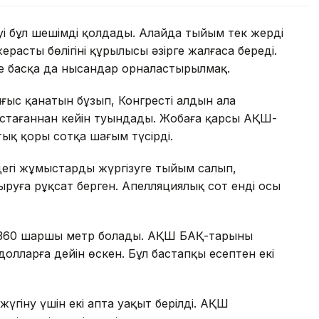
уі бұл шешімді қолдады. Алайда тыйым тек жердің
расты бөлігінің құрылысы әзірге жалғаса береді.
е басқа да нысандар орналастырылмақ.
ығыс қанатын бұзып, Конгрестің алдын ала
тағаннан кейін туындады. Жобаға қарсы АҚШ-
тық қоры сотқа шағым түсірді.
ндегі жұмыстарды жүргізуге тыйым салып,
руға рұқсат берген. Апелляциялық сот енді осы
 360 шаршы метр болады. АҚШ БАҚ-тарының
олларға дейін өскен. Бұл бастапқы есептен екі
үгіну үшін екі апта уақыт берілді. АҚШ