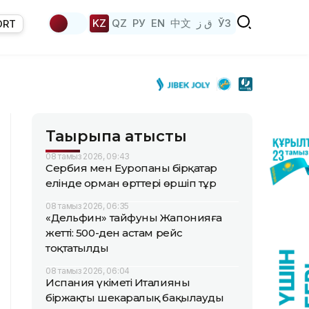
KZ
QZ
РУ
EN
中文
ق ز
ЎЗ
ORT
Тақырыпқа қатысты
08 тамыз 2026, 09:43
Сербия мен Еуропаның бірқатар
елінде орман өрттері өршіп тұр
08 тамыз 2026, 06:35
«Дельфин» тайфуны Жапонияға
жетті: 500-ден астам рейс
тоқтатылды
08 тамыз 2026, 06:04
Испания үкіметі Италияны
біржақты шекаралық бақылауды