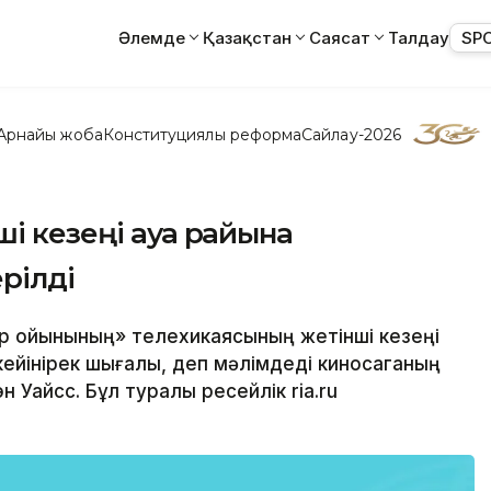
Әлемде
Қазақстан
Саясат
Талдау
SP
Арнайы жоба
Конституциялық реформа
Сайлау-2026
ші кезеңі ауа райына
рілді
ар ойынының» телехикаясының жетінші кезеңі
ейінірек шығалы, деп мәлімдеді киносаганың
Уайсс. Бұл туралы ресейлік ria.ru