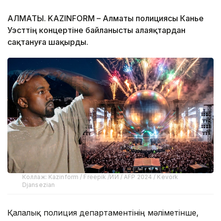
АЛМАТЫ. KAZINFORM – Алматы полициясы Канье
Уэсттің концертіне байланысты алаяқтардан
сақтануға шақырды.
Коллаж: Kazinform / Freepik /ИИ / AFP 2024 / Kevork
Djansezian
Қалалық полиция департаментінің мәліметінше,