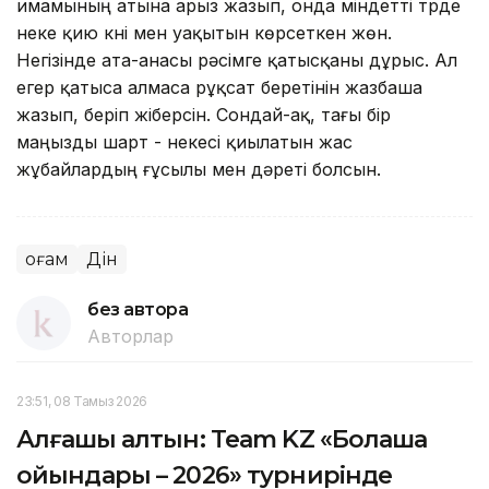
имамының атына арыз жазып, онда міндетті түрде
неке қию күні мен уақытын көрсеткен жөн.
Негізінде ата-анасы рәсімге қатысқаны дұрыс. Ал
егер қатыса алмаса рұқсат беретінін жазбаша
жазып, беріп жіберсін. Сондай-ақ, тағы бір
маңызды шарт - некесі қиылатын жас
жұбайлардың ғұсылы мен дәреті болсын.
Қоғам
Дін
без автора
Авторлар
23:51, 08 Тамыз 2026
Алғашқы алтын: Team KZ «Болашақ
ойындары – 2026» турнирінде