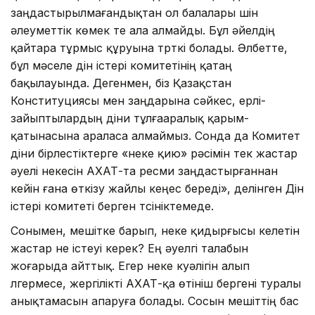
заңдастырылмағандықтан ол балалары үшін
әлеуметтік көмек те ала алмайды. Бұл әйелдің
қайтара тұрмыс құруына түрткі болады. Әлбетте,
бұл мәселе дін істері комитетінің қатаң
бақылауында. Дегенмен, біз Қазақстан
Конституциясы мен заңдарына сәйкес, ерлі-
зайыптылардың діни тұлғааралық қарым-
қатынасына араласа алмаймыз. Сонда да Комитет
діни бірлестіктерге «неке қию» рәсімін тек жастар
әуелі некесін АХАТ-та ресми заңдастырғаннан
кейін ғана өткізу жайлы кеңес береді», делінген Дін
істері комитеті берген түсініктемеде.
Сонымен, мешітке барып, неке қидырғысы келетін
жастар не істеуі керек? Ең әуелгі талабын
жоғарыда айттық. Егер неке куәлігін алып
үлгермесе, жергілікті АХАТ-қа өтініш бергені туралы
анықтамасын апаруға болады. Сосын мешіттің бас