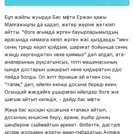
Бұл жайлы жуырда Бас мүфти Ержан қажы
Малғажыұлы да қадап, жетер жеріне жеткізіп
айтты. "Өзге ағымда жүрген бауырларымыздың
арасында намазға келіп жүрген жас қыздарды "мен
сенің түріңді көріп қойдым, шариғат бойынша сенің
жүзіңді көргендіктен неке қиямыз" деп алдап, ата-
аналарының рұқсатынсыз, тіпті машинасының
ішінде достарын шақырып неке қидыратын үрдіс
пайда болды. Ол жігіт бірнеше ай өткен соң
"талақ" деп, әйелін екінші досына береді екен.
Осындай жағдайға ұшыраған әйелдер бізге жиі
шағым айтып келеді», - дейді бас мүфти.
Жаңа бас қосқан қосағына «талақ» айтып,
досының еншісіне беру, әрине, ешбір діннің
шеңберіне сыймайтын әрекет. Әлбетте, дәстүрлі
ислам жолымен жүретін амал-ғибадатын Аллаға