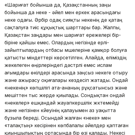
«Шариғат бойынша да, Қазақстанның заңы
бойынша да неке - әйел мен еркек арасындағы
неке одағы. Әрбір одақ сияқты некенің де қатаң
сақталуға тиіс құқықтық шарттары бар. Жалпы,
Қазақстан заңдары мен шариғат ережелері бір-
біріне қайшы емес. Олардың негізінде ерлі-
зайыптылардың отбасы мүшелеріне қамқор болуға
қатысты міндеттері көрсетілген. Алайда, еліміздің
жекелеген өңірлеріндегі дәстүрлі емес ислам
ағымдары өкілдері арасында заңсыз некеге отыру
және ажырасу оқиғалары кездесіп жатады. Ондай
«некенің» көпшілігі ата-ананың рұқсатынсыз және
мешіттен тыс жерде қиылады. Сондықтан ондай
«некелер» ешқандай жауапкершілік жүктемейді
және негізінен күйеуінің қалауымен аз уақытта
бұзыла береді. Осындай жалған «неке» мен
«талақтың» кесірінен көпбалалы әйелдер қаптаған
қиыншылықтың ортасында бір өзі қалады. Некесі