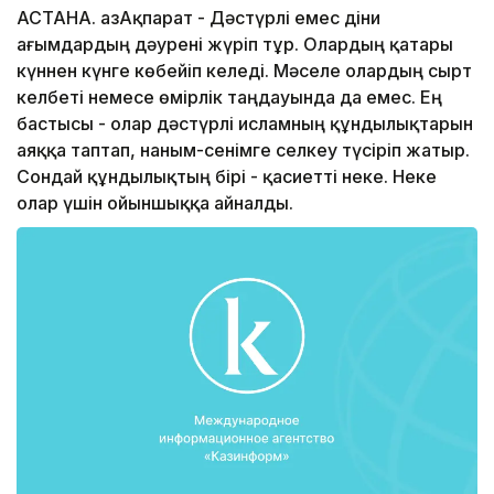
АСТАНА. ҚазАқпарат - Дәстүрлі емес діни
ағымдардың дәурені жүріп тұр. Олардың қатары
күннен күнге көбейіп келеді. Мәселе олардың сырт
келбеті немесе өмірлік таңдауында да емес. Ең
бастысы - олар дәстүрлі исламның құндылықтарын
аяққа таптап, наным-сенімге селкеу түсіріп жатыр.
Сондай құндылықтың бірі - қасиетті неке. Неке
олар үшін ойыншыққа айналды.