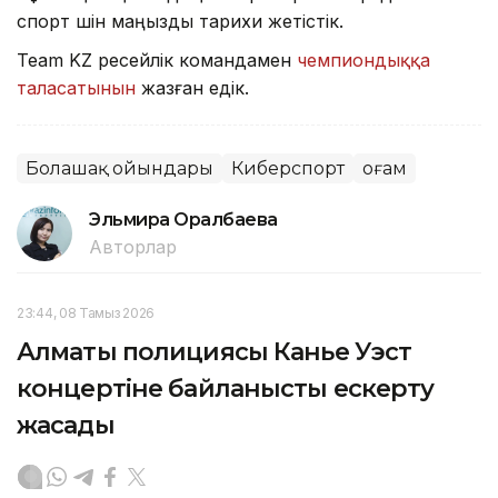
спорт үшін маңызды тарихи жетістік.
Team KZ ресейлік командамен
чемпиондыққа
таласатынын
жазған едік.
Болашақ ойындары
Киберспорт
Қоғам
Эльмира Оралбаева
Авторлар
23:44, 08 Тамыз 2026
Алматы полициясы Канье Уэст
концертіне байланысты ескерту
жасады