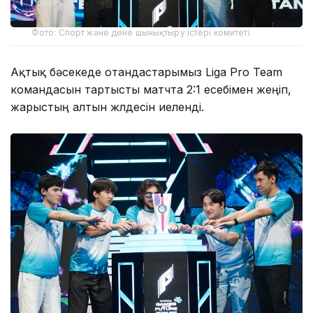
Фото: Спорт және дене шынықтыру істері комитеті
Ақтық бәсекеде отандастарымыз Liga Pro Team
командасын тартысты матчта 2:1 есебімен жеңіп,
жарыстың алтын жүлдесін иеленді.