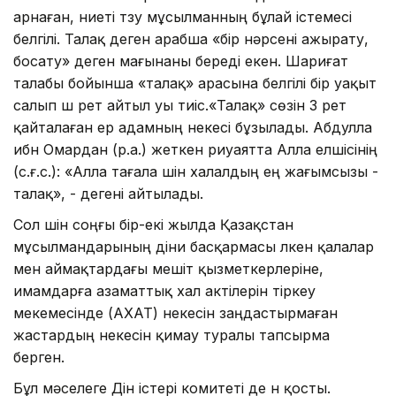
арнаған, ниеті түзу мұсылманның бұлай істемесі
белгілі. Талақ деген арабша «бір нәрсені ажырату,
босату» деген мағынаны береді екен. Шариғат
талабы бойынша «талақ» арасына белгілі бір уақыт
салып үш рет айтыл уы тиіс.«Талақ» сөзін 3 рет
қайталаған ер адамның некесі бұзылады. Абдулла
ибн Омардан (р.а.) жеткен риуаятта Алла елшісінің
(с.ғ.с.): «Алла тағала үшін халалдың ең жағымсызы -
талақ», - дегені айтылады.
Сол үшін соңғы бір-екі жылда Қазақстан
мұсылмандарының діни басқармасы үлкен қалалар
мен аймақтардағы мешіт қызметкерлеріне,
имамдарға азаматтық хал актілерін тіркеу
мекемесінде (АХАТ) некесін заңдастырмаған
жастардың некесін қимау туралы тапсырма
берген.
Бұл мәселеге Дін істері комитеті де үн қосты.