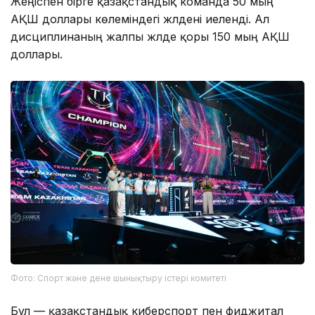
Жеңіспен бірге қазақстандық команда 50 мың
АҚШ доллары көлеміндегі жүлдені иеленді. Ал
дисциплинаның жалпы жүлде қоры 150 мың АҚШ
доллары.
Фото: Спорт және дене шынықтыру істері комитеті
Бұл — қазақстандық киберспорт пен фиджитал