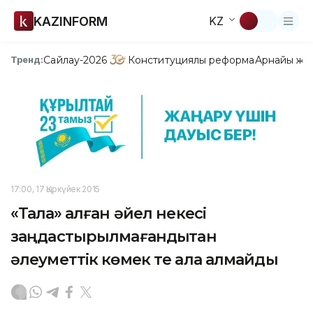
KAZINFORM
KZ
Сайлау-2026
Конституциялық реформа
Арнайы жо
Тренд:
17:00, 17 Қыркүйек 2015
«Талақ» алған әйел некесі
заңдастырылмағандықтан
әлеуметтік көмек те ала алмайды