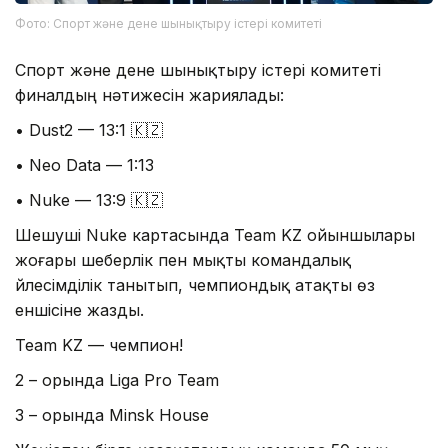
Фото: Спорт және дене шынықтыру істері комитеті
Спорт және дене шынықтыру істері комитеті
финалдың нәтижесін жариялады:
• Dust2 — 13:1 🇰🇿
• Neo Data — 1:13
• Nuke — 13:9 🇰🇿
Шешуші Nuke картасында Team KZ ойыншылары
жоғары шеберлік пен мықты командалық
үйлесімділік танытып, чемпиондық атақты өз
еншісіне жазды.
Team KZ — чемпион!
2 – орында Liga Pro Team
3 – орында Minsk House