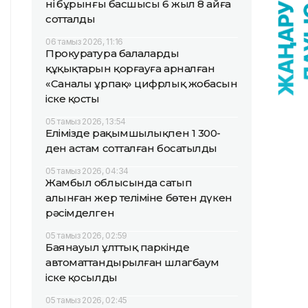
нің бұрынғы басшысы 6 жыл 8 айға
сотталды
06 тамыз 2026, 11:16
Прокуратура балалардың
құқықтарын қорғауға арналған
«Саналы ұрпақ» цифрлық жобасын
іске қосты
05 тамыз 2026, 13:54
Елімізде рақымшылықпен 1 300-
ден астам сотталған босатылды
05 тамыз 2026, 04:34
Жамбыл облысында сатып
алынған жер теліміне бөтен дүкен
рәсімделген
05 тамыз 2026, 02:59
Баянауыл ұлттық паркінде
автоматтандырылған шлагбаум
іске қосылды
05 тамыз 2026, 02:45