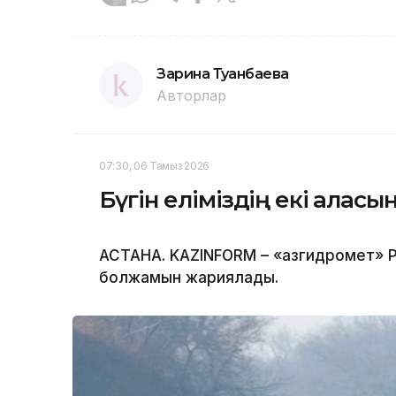
Зарина Туғанбаева
Авторлар
07:30, 06 Тамыз 2026
Бүгін еліміздің екі қала
АСТАНА. KAZINFORM – «Қазгидромет» Р
болжамын жариялады.