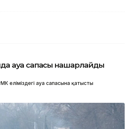
сында ауа сапасы нашарлайды
МК еліміздегі ауа сапасына қатысты