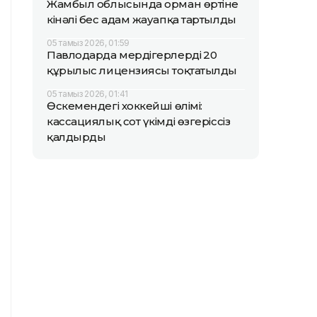
Жамбыл облысында орман өртіне
кінәлі бес адам жауапқа тартылды
05 тамыз 2026, 01:59
Павлодарда мердігерлердің 20
құрылыс лицензиясы тоқтатылды
05 тамыз 2026, 01:41
Өскемендегі хоккейші өлімі:
кассациялық сот үкімді өзгеріссіз
қалдырды