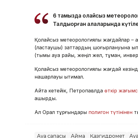
6 тамызда қолайсыз метеороло
Талдықорған қалаларында күтіле
Қолайсыз метеорологиялық жағдайлар – а
(ластаушы) заттардың шоғырлануына ықпа
(тымық ауа райы, жеңіл жел, тұман, инве
Қолайсыз метеорологиялық жағдай кезінд
нашарлауы ықтимал.
Айта кетейік, Петропавлда
өткір жағымс
қашырды.
Ал Орал тұрғындары
полигон түтінінен
т
Ауа сапасы
Аймақ
Қазгидромет
Ау