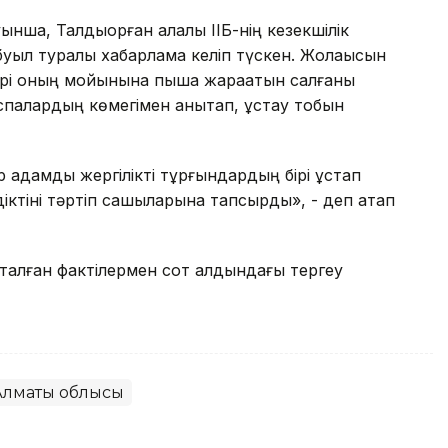
ынша, Талдықорған қалалық ІІБ-нің кезекшілік
абуыл туралы хабарлама келіп түскен. Жолақысын
бірі оның мойынына пышақ жарақатын салғаны
спалардың көмегімен анықтап, ұстау тобын
 адамды жергілікті тұрғындардың бірі ұстап
діктіні тәртіп сақшыларына тапсырды», - деп атап
 Аталған фактілермен сот алдындағы тергеу
Алматы облысы