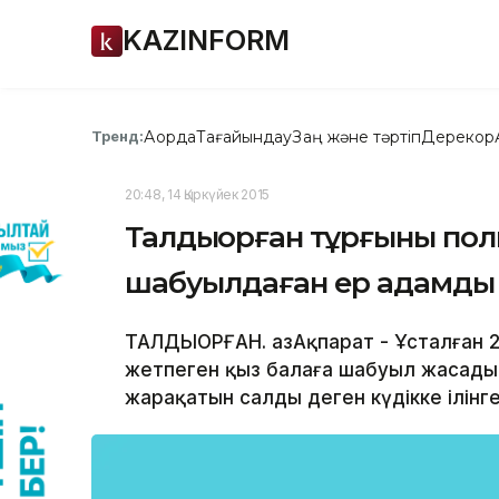
KAZINFORM
Ақорда
Тағайындау
Заң және тәртіп
Дерекқор
Тренд:
20:48, 14 Қыркүйек 2015
Талдықорған тұрғыны пол
шабуылдаған ер адамды 
ТАЛДЫҚОРҒАН. ҚазАқпарат - Ұсталған 
жетпеген қыз балаға шабуыл жасады,
жарақатын салды деген күдікке ілінге