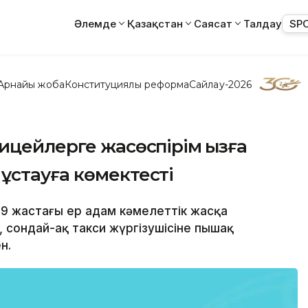
Әлемде
Қазақстан
Саясат
Талдау
SP
Арнайы жоба
Конституциялық реформа
Сайлау-2026
ицейлерге жасөспірім қызға
ұстауға көмектесті
29 жастағы ер адам кәмелеттік жасқа
 сондай-ақ такси жүргізушісіне пышақ
н.