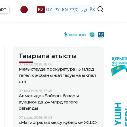
KZ
QZ
РУ
EN
中文
ق ز
ЎЗ
ORT
Тақырыпқа қатысты
07 тамыз 2026, 18:00
Маңғыстауда прокуратура 1,3 млрд
теңгелік жобаның жалғасуына ықпал
етті
07 тамыз 2026, 17:45
Алматыда «Байсат» базары
аукционда 24 млрд теңгеге
сатылды
07 тамыз 2026, 16:02
«Магистральдық су құбыры» ЖШС-