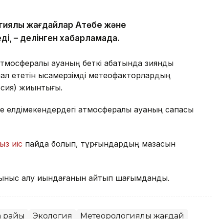
гиялық жағдайлар Ақтөбе және
ді, – делінген хабарламада.
тмосфералық ауаның беткі қабатында зиянды
л ететін қысқамерзімді метеофакторлардың
рсия) жиынтығы.
е елдімекендердегі атмосфералық ауаның сапасы
ыз иіс
пайда болып, тұрғындардың мазасын
ыныс алу қиындағанын айтып шағымданды.
а райы
Экология
Метеорологиялық жағдай