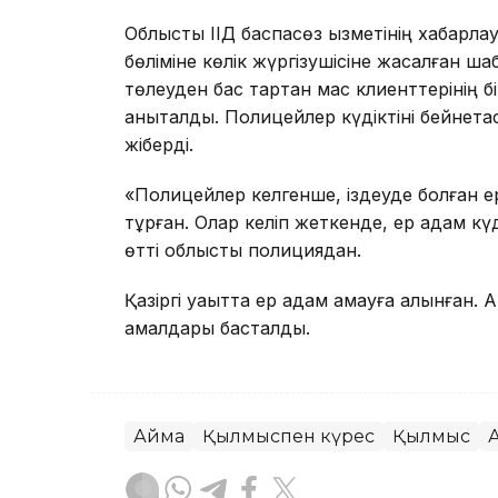
Облыстық ІІД баспасөз қызметінің хабарлау
бөліміне көлік жүргізушісіне жасалған ш
төлеуден бас тартқан мас клиенттерінің 
анықталды. Полицейлер күдіктіні бейнета
жіберді.
«Полицейлер келгенше, іздеуде болған ер
тұрған. Олар келіп жеткенде, ер адам кү
өтті облыстық полициядан.
Қазіргі уақытта ер адам қамауға алынған.
амалдары басталды.
Аймақ
Қылмыспен күрес
Қылмыс