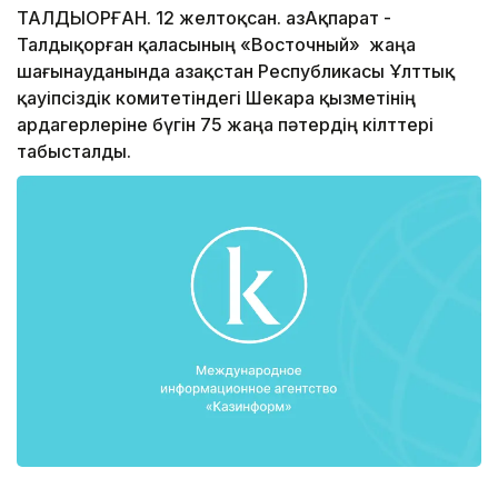
ТАЛДЫҚОРҒАН. 12 желтоқсан. ҚазАқпарат -
Талдықорған қаласының «Восточный» жаңа
шағынауданында Қазақстан Республикасы Ұлттық
қауіпсіздік комитетіндегі Шекара қызметінің
ардагерлеріне бүгін 75 жаңа пәтердің кілттері
табысталды.