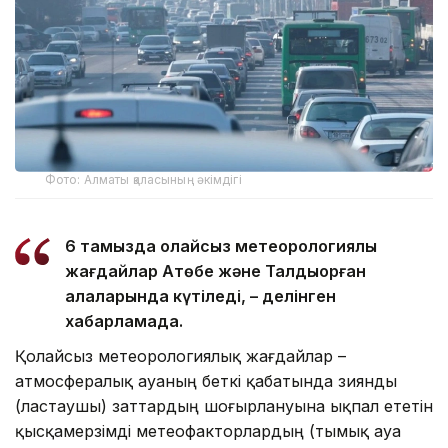
Фото: Алматы қаласының әкімдігі
6 тамызда қолайсыз метеорологиялық
жағдайлар Ақтөбе және Талдықорған
қалаларында күтіледі, – делінген
хабарламада.
Қолайсыз метеорологиялық жағдайлар –
атмосфералық ауаның беткі қабатында зиянды
(ластаушы) заттардың шоғырлануына ықпал ететін
қысқамерзімді метеофакторлардың (тымық ауа