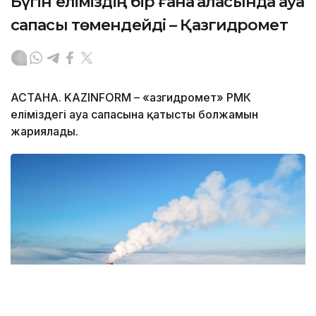
Бүгін еліміздің бір ғана қаласында ауа
сапасы төмендейді – Қазгидромет
АСТАНА. KAZINFORM – «Қазгидромет» РМК
еліміздегі ауа сапасына қатысты болжамын
жариялады.