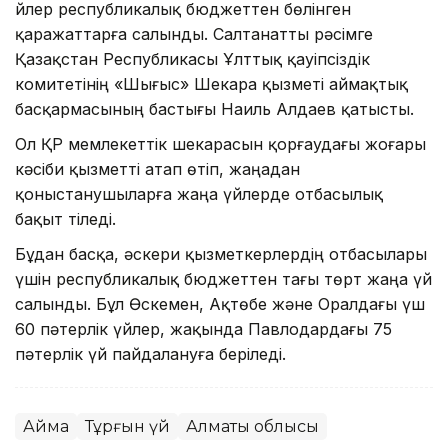
Үйлер республикалық бюджеттен бөлінген
қаражаттарға салынды. Салтанатты рәсімге
Қазақстан Республикасы Ұлттық қауіпсіздік
комитетінің «Шығыс» Шекара қызметі аймақтық
басқармасының бастығы Наиль Алдаев қатысты.
Ол ҚР мемлекеттік шекарасын қорғаудағы жоғары
кәсіби қызметті атап өтіп, жаңадан
қоныстанушыларға жаңа үйлерде отбасылық
бақыт тіледі.
Бұдан басқа, әскери қызметкерлердің отбасылары
үшін республикалық бюджеттен тағы төрт жаңа үй
салынды. Бұл Өскемен, Ақтөбе және Оралдағы үш
60 пәтерлік үйлер, жақында Павлодардағы 75
пәтерлік үй пайдалануға беріледі.
Аймақ
Тұрғын үй
Алматы облысы