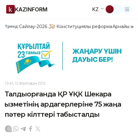
KAZINFORM
KZ
Сайлау-2026
Конституциялық реформа
Арнайы жо
Тренд:
13:41, 12 Желтоқсан 2012
Талдықорғанда ҚР ҰҚК Шекара
қызметінің ардагерлеріне 75 жаңа
пәтер кілттері табысталды