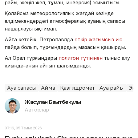
райы, жеңіл жел, тұман, инверсия) жиынтығы.
Қолайсыз метеорологиялық жағдай кезінде
елдімекендердегі атмосфералық ауаның сапасы
нашарлауы ықтимал.
Айта кетейік, Петропавлда
өткір жағымсыз иіс
пайда болып, тұрғындардың мазасын қашырды.
Ал Орал тұрғындары
полигон түтінінен
тыныс алу
қиындағанын айтып шағымданды.
Ауа сапасы
Аймақ
Қазгидромет
Ауа райы
Эк
Жасұлан Бақытбекұлы
Авторлар
07:16, 05 Тамыз 2026