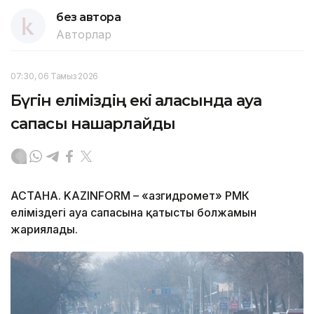
без автора
Авторлар
07:30, 06 Тамыз 2026
Бүгін еліміздің екі қаласында ауа
сапасы нашарлайды
АСТАНА. KAZINFORM – «Қазгидромет» РМК
еліміздегі ауа сапасына қатысты болжамын
жариялады.