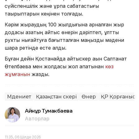
сүйіспеншілік және ұрпақ сабақтастығы
тақырыптарын кеңінен толғады.
Кәрім жыраудың 100 жылдығына арналған жыр
додасы қазақтың айтыс өнерін дәріптеп, ұлттық
рухты нығайтуға бағытталған маңызды мәдени
шара ретінде есте қалды.
Бұған дейін Қостанайда айтыскер ақын Салтанат
Өтелбаева мен жолдасы жол апатынан
көз
жұмғанын
жаздық.
Мәдениет
Қазақстан әскері
Өнер
ҚР Қорғаныс м
Айнұр Тумакбаева
Авторлар
11:35, 06 Шілде 2026