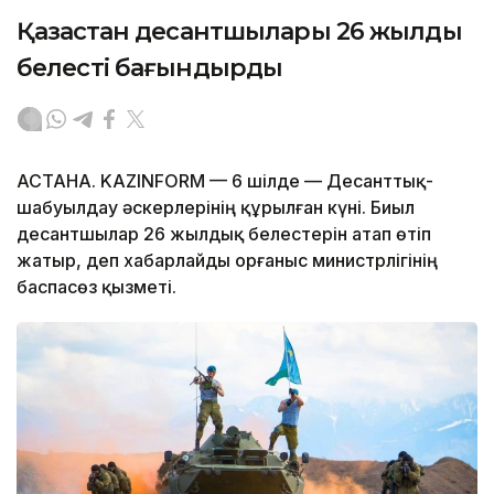
Қазақстан десантшылары 26 жылдық
белесті бағындырды
АСТАНА. KAZINFORM — 6 шілде — Десанттық-
шабуылдау әскерлерінің құрылған күні. Биыл
десантшылар 26 жылдық белестерін атап өтіп
жатыр, деп хабарлайды Қорғаныс министрлігінің
баспасөз қызметі.