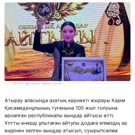
Фото: Қорғаныс министрлігі
Атырау қаласында қазақтың көрнекті жырауы Кәрім
Қисамеденұлының туғанына 100 жыл толуына
арналған республикалық ақындар айтысы өтті.
Ұлттық өнерді ұлықтаған айтулы додаға еліміздің әр
өңірінен келген ақындар қатысып, суырыпсалма