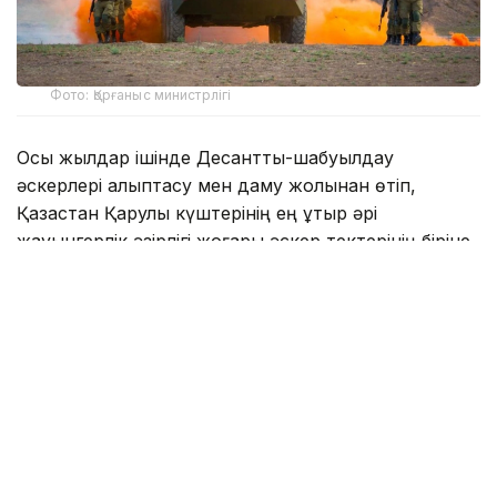
Фото: Қорғаныс министрлігі
Осы жылдар ішінде Десанттық-шабуылдау
әскерлері қалыптасу мен даму жолынан өтіп,
Қазақстан Қарулы күштерінің ең ұтқыр әрі
жауынгерлік әзірлігі жоғары әскер тектерінің біріне
айналды. Жоғарғы Бас қолбасшының резерві
саналатын десантшылар еліміздің егемендігі мен
аумақтық тұтастығын қорғау жөніндегі міндеттерді
қысқа мерзімде орындауға, қазіргі заманғы сын-
тегеуріндер мен қауіп-қатерлерде жедел әрекет
етуге қабілетті.