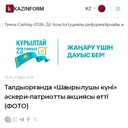
KAZINFORM
KZ
Сайлау-2026
Конституциялық реформа
Арнайы жо
Тренд:
19:49, 21 Қазан 2015
Талдықорғанда «Шақырылушы күні»
әскери-патриоттық акциясы өтті
(ФОТО)