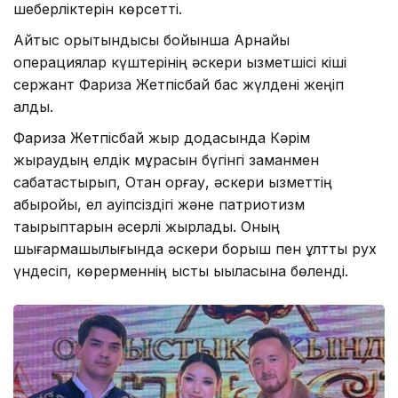
шеберліктерін көрсетті.
Айтыс қорытындысы бойынша Арнайы
операциялар күштерінің әскери қызметшісі кіші
сержант Фариза Жетпісбай бас жүлдені жеңіп
алды.
Фариза Жетпісбай жыр додасында Кәрім
жыраудың елдік мұрасын бүгінгі заманмен
сабақтастырып, Отан қорғау, әскери қызметтің
абыройы, ел қауіпсіздігі және патриотизм
тақырыптарын әсерлі жырлады. Оның
шығармашылығында әскери борыш пен ұлттық рух
үндесіп, көрерменнің ыстық ықыласына бөленді.