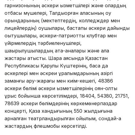
гарнизонының әскери қызметшілері және олардың
отбасы мүшелері, Талдықорған қаласының оқу
орындарының (мектептердің, колледждер мен
лицейлердің) оқушылары, бастапқы әскери дайындық
оқытушылары, әскери-патриоттық клубтар мен
үйірмелердің тәрбиеленушілері,
шақырылушылардың ата-аналары және қала
жастары қатысты. Шара аясында Қазақстан
Республикасы Қарулы Күштерінің, басқа да
әскерлері мен әскреи құралымдарының қазіргі
заманғы қару-жарағы мен киім-кешегі, 48386
әскери бөлімі әскери қызметшілерінің қоян-қолтық
ұрыс бойынша көрсетілімдері, 18404, 54380, 21751,
78639 әскери бөлімдерінің көркемөнерпаздар
концерті, Қазақ хандығының 550 жылдығына
арналған театрландырылған қойылым, сондай-ақ
жастардың флешмобы көрсетілді.