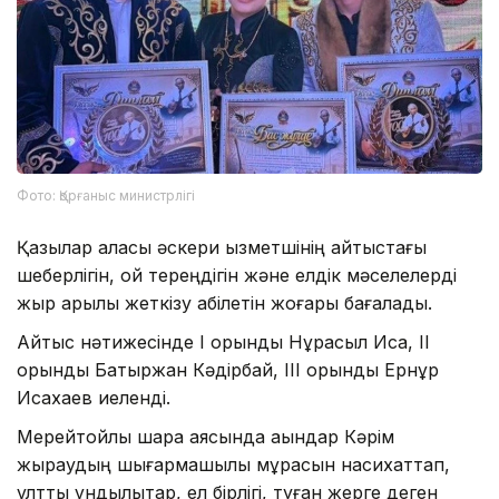
Фото: Қорғаныс министрлігі
Қазылар алқасы әскери қызметшінің айтыстағы
шеберлігін, ой тереңдігін және елдік мәселелерді
жыр арқылы жеткізу қабілетін жоғары бағалады.
Айтыс нәтижесінде І орынды Нұрасыл Иса, ІІ
орынды Батыржан Кәдірбай, ІІІ орынды Ернұр
Исахаев иеленді.
Мерейтойлық шара аясында ақындар Кәрім
жыраудың шығармашылық мұрасын насихаттап,
ұлттық құндылықтар, ел бірлігі, туған жерге деген