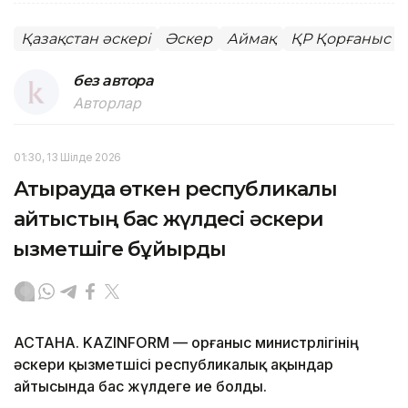
Қазақстан әскері
Әскер
Аймақ
ҚР Қорғаныс м
без автора
Авторлар
01:30, 13 Шілде 2026
Атырауда өткен республикалық
айтыстың бас жүлдесі әскери
қызметшіге бұйырды
АСТАНА. KAZINFORM — Қорғаныс министрлігінің
әскери қызметшісі республикалық ақындар
айтысында бас жүлдеге ие болды.