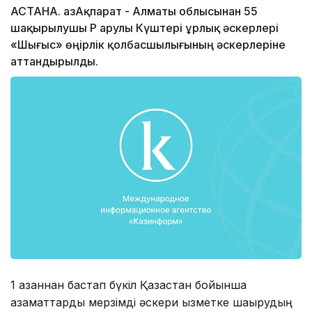
АСТАНА. ҚазАқпарат - Алматы облысынан 55
шақырылушы ҚР Қарулы Күштері Құрлық әскерлері
«Шығыс» өңірлік қолбасшылығының әскерлеріне
аттандырылды.
1 қазаннан бастап бүкіл Қазақстан бойынша
азаматтарды мерзімді әскери қызметке шақырудың