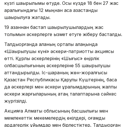
күзгі шақырылымы өтуде. Осы күзде 18 бен 27 жас
аралығындағы 12 мыңнан аса қазақстандық
шақырылуға жатады.
19 қазаннан бастап шақырылушылардың жас
толымын әскерлерге қызмет етуге жіберу басталды.
Талдықорғанда қаланың орталық алаңында
«Шақырылушы күні» әскери-патриоттық акциясы
өтті. Құрлық әскерлерінің «Шығыс» өңірлік
қолбасшылығының әскерлеріне 55 шақырылушы
аттандырылды. Іс-шараның жөн-жоралғысы
Қазақстан Республикасы Қарулы Күштерінің, басқа
да әскерлері мен әскери құралымдарының жалпы
әскери жарғыларының қатаң талаптарына сәйкес
жүргізілді.
Акцияға Алматы облысының басшылығы мен
мемлекеттік мекемелердің өкілдері, қоғамдық
ардагерлік ұйымдар мен бірлестіктер, Талдықорған