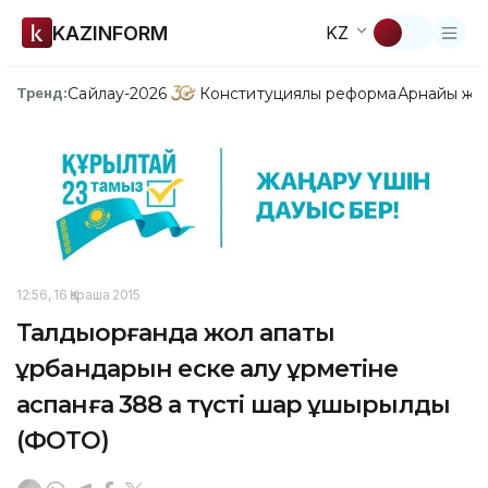
KAZINFORM
KZ
Сайлау-2026
Конституциялық реформа
Арнайы жо
Тренд:
12:56, 16 Қараша 2015
Талдықорғанда жол апаты
құрбандарын еске алу құрметіне
аспанға 388 ақ түсті шар ұшырылды
(ФОТО)