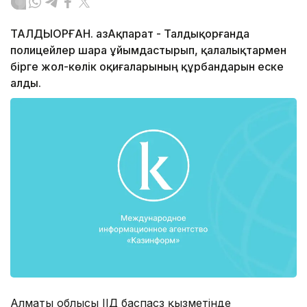
ТАЛДЫҚОРҒАН. ҚазАқпарат - Талдықорғанда
полицейлер шара ұйымдастырып, қалалықтармен
бірге жол-көлік оқиғаларының құрбандарын еске
алды.
Алматы облысы ІІД баспасөз қызметінде