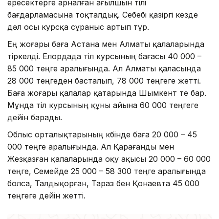
ересектерге арналған ағылшын тілі
бағдарламасына тоқталдық. Себебі қазіргі кезде
дәл осы курсқа сұраныс артып тұр.
Ең жоғары баға Астана мен Алматы қалаларында
тіркелді. Елордада тіл курсының бағасы 40 000 –
85 000 теңге аралығында. Ал Алматы қаласында
28 000 теңгеден басталып, 78 000 теңгеге жетті.
Баға жоғары қалалар қатарында Шымкент те бар.
Мұнда тіл курсының құны айына 60 000 теңгеге
дейін барады.
Облыс орталықтарының көбінде баға 20 000 – 45
000 теңге аралығында. Ал Қарағанды мен
Жезқазған қалаларында оқу ақысы 20 000 – 60 000
теңге, Семейде 25 000 – 58 300 теңге аралығында
болса, Талдықорған, Тараз бен Қонаевта 45 000
теңгеге дейін жетті.