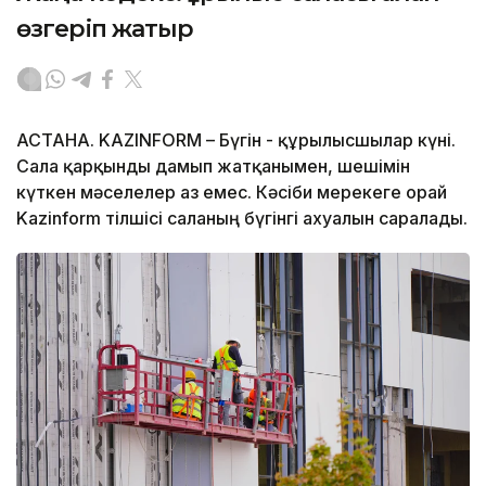
өзгеріп жатыр
АСТАНА. KAZINFORM – Бүгін - құрылысшылар күні.
Сала қарқынды дамып жатқанымен, шешімін
күткен мәселелер аз емес. Кәсіби мерекеге орай
Kazinform тілшісі саланың бүгінгі ахуалын саралады.