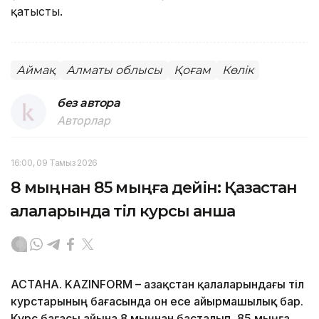
қатысты.
Аймақ
Алматы облысы
Қоғам
Көлік
без автора
Авторлар
16:00, 09 Тамыз 2026
8 мыңнан 85 мыңға дейін: Қазақстан
қалаларында тіл курсы қанша
АСТАНА. KAZINFORM – Қазақстан қалаларындағы тіл
курстарының бағасында он есе айырмашылық бар.
Курс бағасы айына 8 мыңнан басталып, 85 мыңға