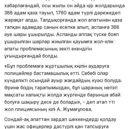
хабарлағандай, осы жылы он айда өңір жолдарында
388 адам қаза тауып, 1760 адам түрлі дәрежедегі
жарақат алды. Талдықорғанда жол апатынан қаза
тапқан адамдар санын есепке алып, аспанға 388
әуе шары ұшырылды. Аспанды аппақ түске бояп
ұшырылған шарлар жиылған қауымға жол-көлік
апаты проблемасының өзекті екендігін
ұғындырғандай болды.
«Бұл проблемаға жұртшылық көңілін аударуға
полицейлер бастамашылық етті. Себебі олар
күнделікті осындай ауыр жағдайдың куәсі болуда.
Әрине біздің тарапымыздан, бұл шараның негізгі
мақсаты халықты жолда жүргенде барынша абай
болуға шақыру десе де болады», - деп атап өтті
жол плициясының өкілі А. Жұмағұлова.
Сондай-ақ апаттан зардап шеккендерді қолдау
үшін жас офицерлер дәстүрлі қан тапсыруға