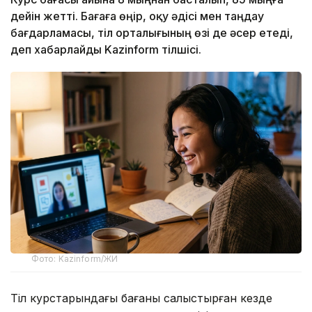
дейін жетті. Бағаға өңір, оқу әдісі мен таңдау
бағдарламасы, тіл орталығының өзі де әсер етеді,
деп хабарлайды Kazinform тілшісі.
Фото: Kazinform/ЖИ
Тіл курстарындағы бағаны салыстырған кезде