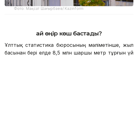
Фото: Мақсат Шағырбаев/ Kazinform
Қай өңір көш бастады?
Ұлттық статистика бюросының мәліметінше, жыл
басынан бері елде 8,5 млн шаршы метр тұрғын үй
немесе 80 667 баспана пайдалануға берілді. Жыл
соңына дейін көрсеткішті 20 млн шаршы метрге
жеткізу жоспарланып отыр. Ал қаңтар–маусым
айларында құрылыс жұмыстарының нақты көлем
индексі өткен жылдың сәйкес кезеңімен
салыстырғанда 115,2 пайызды құрап, оң өсім
республиканың 17 өңірінде тіркелген.
Өнеркәсіп және құрылыс министрлігінің дерегінше,
ең жоғары өсім Ұлытау облысында байқалды.
Мұнда құрылыс көлемі 3,3 есе артқан. Сонымен