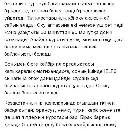
басталып тұр. Бұл баға шамамен алынған және
бірінде оқу топпен болса, енді бірінде жеке
үйретеді. Тіл курстарының көбі оқу ақысын ай
сайын алады. Оқу аптасына екі немесе үш рет өтеді
және ұзақтығы 60 минуттан 90 минутқа дейін
созылады. Алайда курстың ұзақтығы мен оқу әдісі
бағдарлама мен тіл орталығына тікелей
байланысты болады.
Сонымен бірге кейбір тіл орталықтары
халықаралық емтихандарға, соның ішінде IELTS
сынағына бөлек дайындайды. Сұранысқа
байланысты арнайы курстар ұсынады. Оның
бағасы бөлек есептеледі.
Қазақстанның ірі қалаларында ағылшын тілінен
басқа қытай, франсуз, неміс, түрік, кәріс және өзге
де шет тілдерінің курстары бар. Бірақ барлық
қалада бірдей таңдау бола бермейді және оның