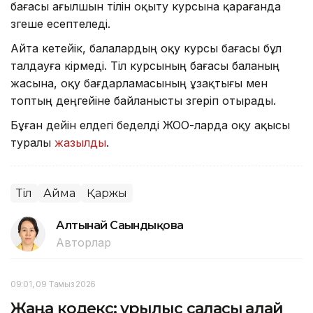
бағасы ағылшын тілін оқыту курсына қарағанда
өзгеше есептеледі.
Айта кетейік, балалардың оқу курсы бағасы бұл
талдауға кірмеді. Тіл курсының бағасы баланың
жасына, оқу бағдарламасының ұзақтығы мен
топтың деңгейіне байланысты өзгеріп отырады.
Бұған дейін елдегі беделді ЖОО-ларда оқу ақысы
туралы
жазылды
.
Тіл
Аймақ
Қаржы
Алтынай Сағындықова
Авторлар
09:01, 09 Тамыз 2026
Жаңа кодекс: құрылыс саласы қалай