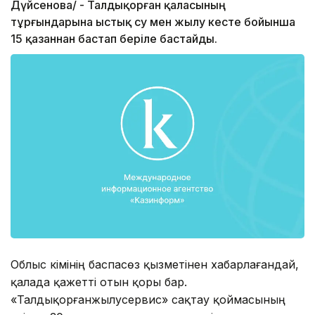
Дүйсенова/ - Талдықорған қаласының
тұрғындарына ыстық су мен жылу кесте бойынша
15 қазаннан бастап беріле бастайды.
Облыс әкімінің баспасөз қызметінен хабарлағандай,
қалада қажетті отын қоры бар.
«Талдықорғанжылусервис» сақтау қоймасының