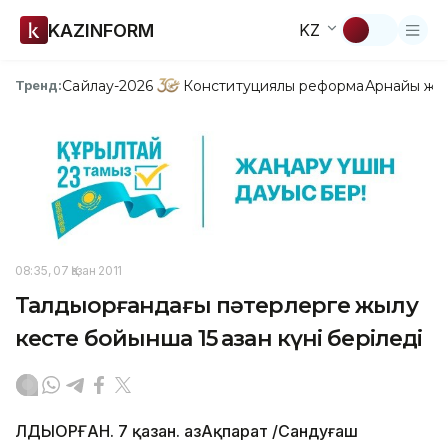
KAZINFORM
KZ
Сайлау-2026
Конституциялық реформа
Арнайы жо
Тренд:
08:35, 07 Қазан 2011
Талдықорғандағы пәтерлерге жылу
кесте бойынша 15 қазан күні беріледі
ЛДЫҚОРҒАН. 7 қазан. ҚазАқпарат /Сандуғаш