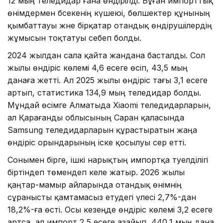
12 мың теледидар ғана өндірілді. Бұған импорттық
өнімдермен бәсекенің күшеюі, бөлшектер құнының
қымбаттауы және бірқатар отандық өндірушілердің
жұмысын тоқтатуы себеп болды.
2024 жылдан сала қайта жандана басталды. Сол
жылы өндіріс көлемі 4,6 есеге өсіп, 43,5 мың
данаға жетті. Ал 2025 жылы өндіріс тағы 3,1 есеге
артып, статистика 134,9 мың теледидар болды.
Мұндай өсімге Алматыда Xiaomi теледидарларын,
ал Қарағанды облысының Саран қаласында
Samsung теледидарларын құрастыратын жаңа
өндіріс орындарының іске қосылуы әсер етті.
Сонымен бірге, ішкі нарықтың импортқа тәуелділігі
біртіндеп төмендеп келе жатыр. 2026 жылы
қаңтар-мамыр айларында отандық өнімнің
сұранысты қамтамасыз етудегі үлесі 2,7%-дан
18,2%-ға өсті. Осы кезеңде өндіріс көлемі 3,2 есеге
артса, ал импорт 2,5 есеге азайып, 440,1 мың дана