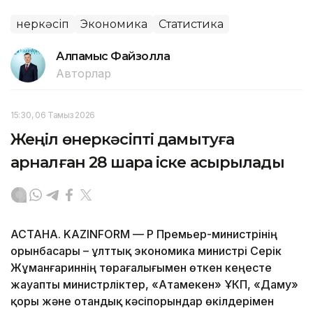
Өнеркәсіп
Экономика
Статистика
Алпамыс Файзолла
Авторлар
15:30, 06 Тамыз 2026
Жеңіл өнеркәсіпті дамытуға
арналған 28 шара іске асырылады
АСТАНА. KAZINFORM — ҚР Премьер-министрінің
орынбасары – ұлттық экономика министрі Серік
Жұманғариннің төрағалығымен өткен кеңесте
жауапты министрліктер, «Атамекен» ҰКП, «Даму»
қоры және отандық кәсіпорындар өкілдерімен