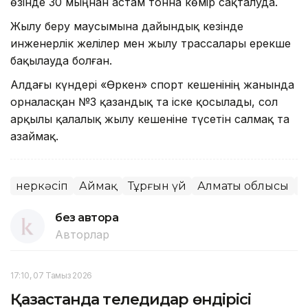
өзінде 30 мыңнан астам тонна көмір сақталуда.
Жылу беру маусымына дайындық кезінде
инженерлік желілер мен жылу трассалары ерекше
бақылауда болған.
Алдағы күндері «Өркен» спорт кешенінің жанында
орналасқан №3 қазандық та іске қосылады, сол
арқылы қалалық жылу кешеніне түсетін салмақ та
азаймақ.
Өнеркәсіп
Аймақ
Тұрғын үй
Алматы облысы
Қ
без автора
Авторлар
17:10, 07 Тамыз 2026
Қазақстанда теледидар өндірісі