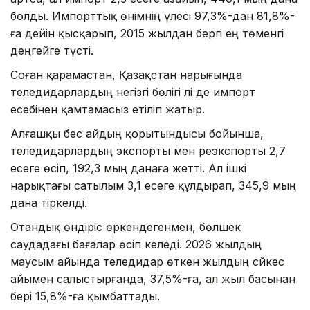
болды. Импорттық өнімнің үлесі 97,3%-дан 81,8%-
ға дейін қысқарып, 2015 жылдан бергі ең төменгі
деңгейге түсті.
Соған қарамастан, Қазақстан нарығында
теледидарлардың негізгі бөлігі әлі де импорт
есебінен қамтамасыз етіліп жатыр.
Алғашқы бес айдың қорытындысы бойынша,
теледидарлардың экспорты мен реэкспорты 2,7
есеге өсіп, 192,3 мың данаға жетті. Ал ішкі
нарықтағы сатылым 3,1 есеге құлдырап, 345,9 мың
дана тіркелді.
Отандық өндіріс өркендегенмен, бөлшек
саудадағы бағалар өсіп келеді. 2026 жылдың
маусым айында теледидар өткен жылдың сәйкес
айымен салыстырғанда, 37,5%-ға, ал жыл басынан
бері 15,8%-ға қымбаттады.