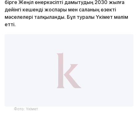
бірге Жеңіл өнеркәсіпті дамытудың 2030 жылға
дейінгі кешенді жоспары мен саланың өзекті
мәселелері талқыланды. Бұл туралы Үкімет мәлім
етті.
Фото: Үкімет
Қатысушыларға Жеңіл өнеркәсіпті дамытудың 2026-
2030 жылдарға арналған кешенді жоспарының