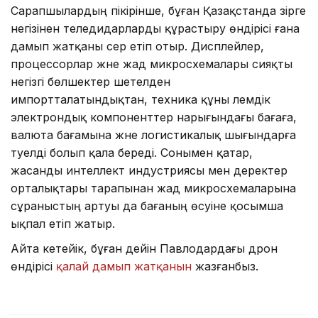
Сарапшылардың пікірінше, бұған Қазақстанда әзірге
негізінен теледидарларды құрастыру өндірісі ғана
дамып жатқаны әсер етіп отыр. Дисплейлер,
процессорлар және жад микросхемалары сияқты
негізгі бөлшектер шетелден
импортталатындықтан, техника құны әлемдік
электрондық компоненттер нарығындағы бағаға,
валюта бағамына және логистикалық шығындарға
тәуелді болып қала береді. Сонымен қатар,
жасанды интеллект индустриясы мен деректер
орталықтары тарапынан жад микросхемаларына
сұраныстың артуы да бағаның өсуіне қосымша
ықпал етіп жатыр.
Айта кетейік, бұған дейін Павлодардағы дрон
өндірісі
қалай дамып жатқанын
жазғанбыз.