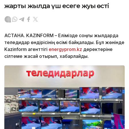
жарты жылда үш есеге жуық өсті
АСТАНА. KAZINFORM – Елімізде соңғы жылдарда
теледидар өндірісінің өсімі байқалады. Бұл жөнінде
Kazinform агенттігі
energyprom.kz
деректеріне
сілтеме жасай отырып, хабарлайды.