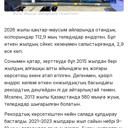
Фото: Мақсат Шағырбаев / Kazinform
2026 жылы қаңтар-маусым айларында отандық
кәсіпорындар 112,9 мың теледидар өндірген. Бұл
өткен жылдың сәйкес кезеңімен салыстырғанда, 2,9
есе көп.
Сонымен қатар, зерттеуде бұл 2015 жылдан бері
жылдың алғашқы алты айындағы ең жоғары
көрсеткіш екені атап өтілген. Дегенмен, қазіргі
өндіріс көлемі өткен онжылдықтың басындағы
рекордтық деңгейден әлі де айтарлықтай төмен.
Мәселен, 2013 жылы Қазақстанда 580 мыңға жуық
теледидар шығарылған болатын.
Рекордтық көрсеткіштен кейін салада құлдырау
басталды. 2021–2023 жылдары жыл сайын небәрі 9–