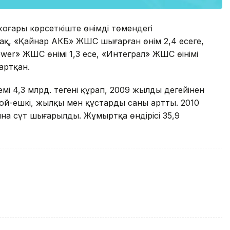
жоғары көрсеткіште өнімді төмендегі
ақ, «Қайнар АКБ» ЖШС шығарған өнім 2,4 есеге,
wer» ЖШС өнімі 1,3 есе, «Интеграл» ЖШС өінімі
артқан.
 4,3 млрд. теңгені құрап, 2009 жылдың деңгейінен
, қой-ешкі, жылқы мен құстардың саны артты. 2010
нна сүт шығарылды. Жұмыртқа өндірісі 35,9