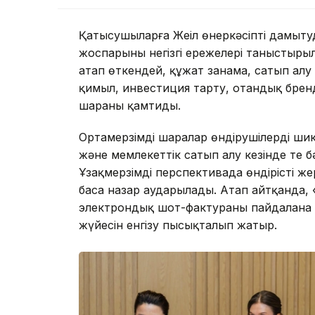
Қатысушыларға Жеңіл өнеркәсіпті дамыту
жоспарының негізгі ережелері таныстыр
атап өткендей, құжат заңнама, сатып алу т
қимыл, инвестиция тарту, отандық бренд
шараны қамтиды.
Ортамерзімді шаралар өндірушілерді шик
және мемлекеттік сатып алу кезінде тең 
Ұзақмерзімді перспективада өндірісті ж
баса назар аударылады. Атап айтқанда,
электрондық шот-фактураны пайдалана о
жүйесін енгізу пысықталып жатыр.