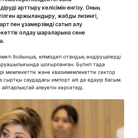
іруді арттыру келісімін енгізу. Оның
ілген қаржыландыру, жабдық лизингі,
арт пен ұзақмерзімді сатып алу
екеттік қолдау шараларына сене
а.
іметі бойынша, еліміздегі отандық өндірушілердің
шаруашылығында шоғырланған. Бүгінгі таңда
ері мемлекеттік және квазимемлекеттік сектор
а сыртқы саудадағы импорт әлі де едәуір басым.
ң айтарлықтай әлеуетін көрсетеді.