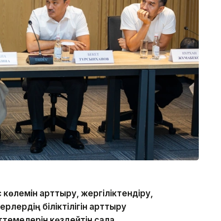
іс көлемін арттыру, жергіліктендіру,
рлердің біліктілігін арттыру
ттемелерін көздейтін сала