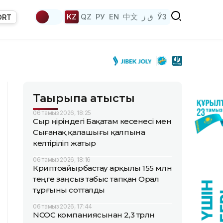
KZ
QZ
РУ
EN
中文
ق ز
ЎЗ
ORT
Тақырыпқа қатысты
06 тамыз 2026, 18:25
Сыр өңіріндегі Бақатам кесенесі мен
Сығанақ қалашығы қалпына
келтіріліп жатыр
06 тамыз 2026, 18:16
Криптоайырбастау арқылы 155 млн
теңге заңсыз табыс тапқан Орал
тұрғыны сотталды
06 тамыз 2026, 17:44
NCOC компаниясынан 2,3 трлн