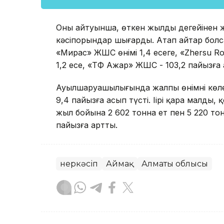
Оның айтуынша, өткен жылдың деңгейінен 
кәсіпорындар шығарды. Атап айтар болс
«Мирас» ЖШС өнімі 1,4 есеге, «Zhersu Ro
1,2 есе, «ТФ Ажар» ЖШС - 103,2 пайызға 
Ауылшаруашылығында жалпы өнімнің көлемі
9,4 пайызға асып түсті. Іірі қара малдың
жыл бойына 2 602 тонна ет пен 5 220 то
пайызға артты.
Өнеркәсіп
Аймақ
Алматы облысы