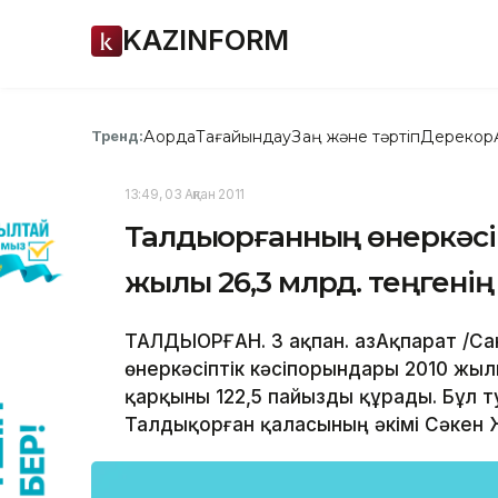
KAZINFORM
Ақорда
Тағайындау
Заң және тәртіп
Дерекқор
Тренд:
13:49, 03 Ақпан 2011
Талдықорғанның өнеркәсі
жылы 26,3 млрд. теңгенің 
ТАЛДЫҚОРҒАН. 3 ақпан. ҚазАқпарат /
өнеркәсіптік кәсіпорындары 2010 жылы
қарқыны 122,5 пайызды құрады. Бұл т
Талдықорған қаласының әкімі Сәкен