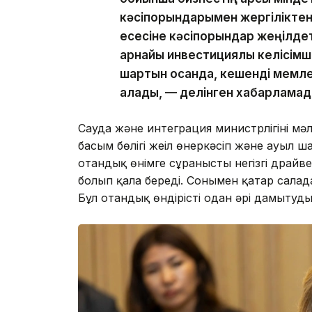
кәсіпорындарымен жергіліктенд
есесіне кәсіпорындар жеңілдет
арнайы инвестициялық келісімш
шартын қосқанда, кешенді мемл
алады, — делінген хабарламад
Сауда және интеграция министрлігінің мәл
басым бөлігі жеңіл өнеркәсіп және ауыл 
отандық өнімге сұраныстың негізгі драйв
болып қала береді. Сонымен қатар салад
Бұл отандық өндірісті одан әрі дамытуды