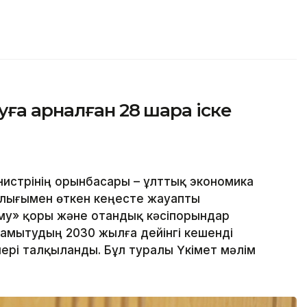
уға арналған 28 шара іске
истрінің орынбасары – ұлттық экономика
алығымен өткен кеңесте жауапты
му» қоры және отандық кәсіпорындар
 дамытудың 2030 жылға дейінгі кешенді
ері талқыланды. Бұл туралы Үкімет мәлім