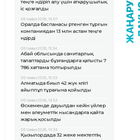
теңге өндіріп алу үшін атқарушылық
іс қозғалды
06 тамыз 2026, 16:07
Оралда баспанасы өртенген тұрғын
компаниядан 13 млн астам теңге
өндірді
06 тамыз 2026, 15:54
Абай облысында санитарлық
талаптарды бұзғандарға қатысты 7
786 хаттама толтырылды
06 тамыз 2026, 15:03
Алматыда биыл 42 жүк көлігі
айыппұл тұрағына қойылды
06 тамыз 2026, 14:53
Өскеменде дауылдан кейін үйлер
мен әлеуметтік нысандарға қайта
жарық қосылды
06 тамыз 2026, 14:24
Қызылордада 32 жеке мектептің