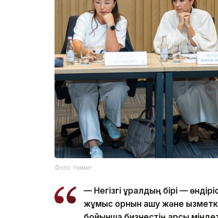
Фото: Үкімет
— Негізгі құралдың бірі — өндір
жұмыс орнын ашу және қызметке
бойынша бизнестің қарсы мінде