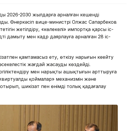
дың 2026-2030 жылдарға арналған кешенді
ылды. Өнеркәсіп вице-министрі Олжас Сапарбеков
етігін жетілдіру, «көлеңкелі» импортқа қарсы іс-
ті дамыту мен кадр даярлауға арналған 28 іс-
ізатпен қамтамасыз ету, өткізу нарығын кеңейту
бәсекелестік жағдай жасауды көздейді.
ергіліктендіру мен нарықтың ашықтығын арттыруға
 «виртуалды қоймалар» механизмін және
тырып, шикізат пен өнімді толық қадағалау