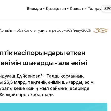
Әлемде
Қазақстан
Саясат
Талдау
SP
Арнайы жоба
Конституциялық реформа
Сайлау-2026
птік кәсіпорындары өткен
өнімін шығарды - қала әкімі
Сандуғаш Дүйсенова/ - Талдықорғанның
 26,3 млрд. теңгенің өнімін шығарды, өсім
уралы кеше өзінің жыл сайынғы есебінде
 Жылқайдаров хабарлады.