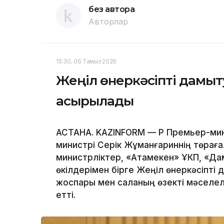
без автора
Авторлар
15:30, 06 Тамыз 2026
Жеңіл өнеркәсіпті дамыт
асырылады
АСТАНА. KAZINFORM — ҚР Премьер-мин
министрі Серік Жұманғариннің төрағ
министрліктер, «Атамекен» ҰКП, «Да
өкілдерімен бірге Жеңіл өнеркәсіпті
жоспары мен саланың өзекті мәселел
етті.