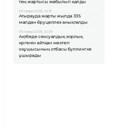
тең жартысы жабылып қалды
06 тамыз 2026, 14:15
Атырауда жарты жылда 335
малдан бруцеллез анықталды
06 тамыз 2026, 14:06
Ақтөбеде сексуалдық зорлық
көргенін айтқан мектеп
оқушысының отбасы буллингке
ұшырады