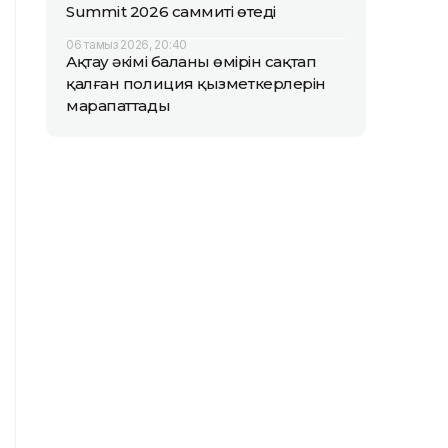
Summit 2026 саммиті өтеді
06 тамыз 2026, 20:40
Ақтау әкімі баланың өмірін сақтап
қалған полиция қызметкерлерін
марапаттады