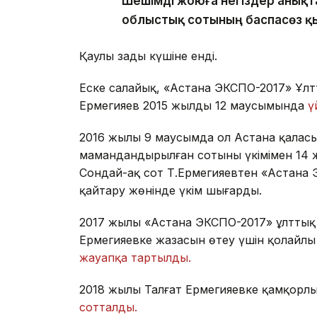
Шешімді жоюға негіздер анықт
облыстық сотының баспасөз қы
Қаулы заңды күшіне енді.
Еске салайық, «Астана ЭКСПО-2017» Ұл
Ермегияев 2015 жылдың 12 маусымында
ү
2016 жылы 9 маусымда ол Астана қаласы
мамандандырылған сотының үкімімен 14 
Сондай-ақ сот Т.Ермегияевтен «Астана Э
қайтару жөнінде үкім шығарды.
2017 жылы «Астана ЭКСПО-2017» ұлттық
Ермегияевке жазасын өтеу үшін қолайлы 
жауапқа тартылды.
2018 жылы Талғат Ермегияевке қамқорл
сотталды.