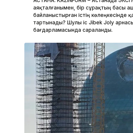
АСТАНА. KAZINFORM – Астанада ЭКСП
аяқталғанымен, бір сұрақтың басы а
байланыстырған істің көлеңкесінде қ
тартынады? Шулы іс Jibek Joly арна
бағдарламасында сараланды.