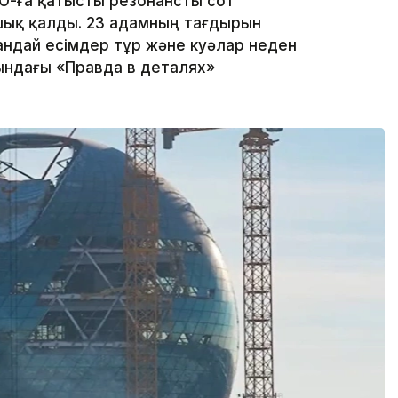
О-ға қатысты резонансты сот
шық қалды. 23 адамның тағдырын
андай есімдер тұр және куәлар неден
сындағы «Правда в деталях»