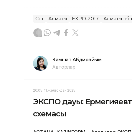
Сот
Алматы
EXPO-2017
Алматы об
Камшат Абдирайым
Авторлар
20:05, 11 Желтоқсан 2025
ЭКСПО дауы: Ермегияевт
схемасы