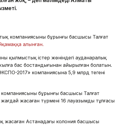
алған жоқ, – деп мәлімдеді Алматы
зметі.
ттық компаниясының бұрынғы басшысы Талғат
йқамаққа алынған.
ның қылмыстық істер жөніндегі ауданаралық
жылға бас бостандығынан айырылған болатын.
КСПО-2017» компаниясына 5,9 млрд теңгені
 компаниясының бұрынғы басшысы Талғат
жағдай жасаған түрменің 16 лауазымды тұлғасы
ық жасаған Астанадағы колония басшысы