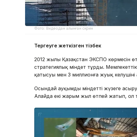
Фото: Видеодан алынған скрин
Тергеуге жеткізген тізбек
2012 жылы Қазақстан ЭКСПО көрмесін өт
стратегиялық міндет тұрды. Мемлекеттік
қатысуы мен 3 миллионға жуық келушіні
Осындай ауқымды міндетті жүзеге асыру 
Алайда екі жарым жыл өтпей жатып, ол те