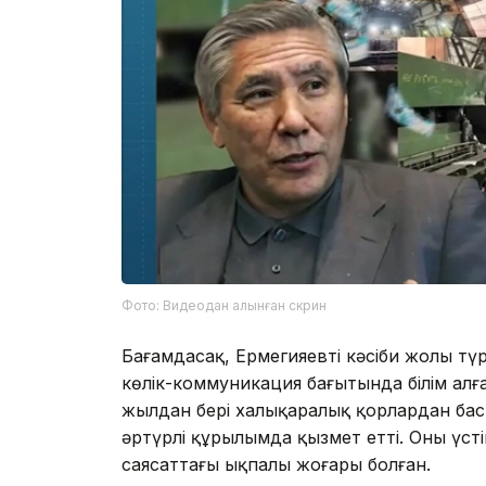
Фото: Видеодан алынған скрин
Бағамдасақ, Ермегияевтің кәсіби жолы тү
көлік-коммуникация бағытында білім ал
жылдан бері халықаралық қорлардан бас
әртүрлі құрылымда қызмет етті. Оның үсті
саясаттағы ықпалы жоғары болған.