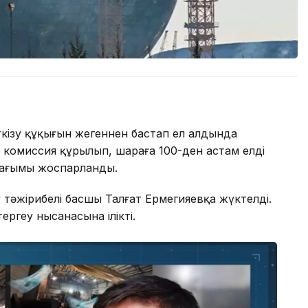
кізу құқығын жеңгеннен бастап ел алдында
 комиссия құрылып, шараға 100-ден астам елдің
ң ағымы жоспарланды.
тәжірибелі басшы Талғат Ермегияевқа жүктелді.
ргеу нысанасына ілікті.