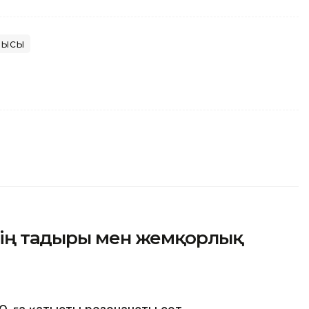
лысы
ің тағдыры мен жемқорлық