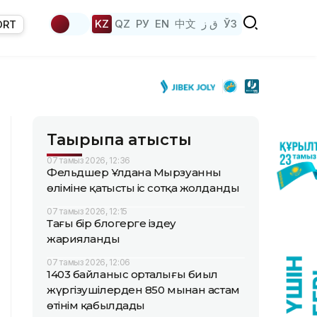
KZ
QZ
РУ
EN
中文
ق ز
ЎЗ
ORT
Тақырыпқа қатысты
07 тамыз 2026, 12:36
Фельдшер Ұлдана Мырзуанның
өліміне қатысты іс сотқа жолданды
07 тамыз 2026, 12:15
Тағы бір блогерге іздеу
жарияланды
07 тамыз 2026, 12:06
1403 байланыс орталығы биыл
жүргізушілерден 850 мыңнан астам
өтінім қабылдады