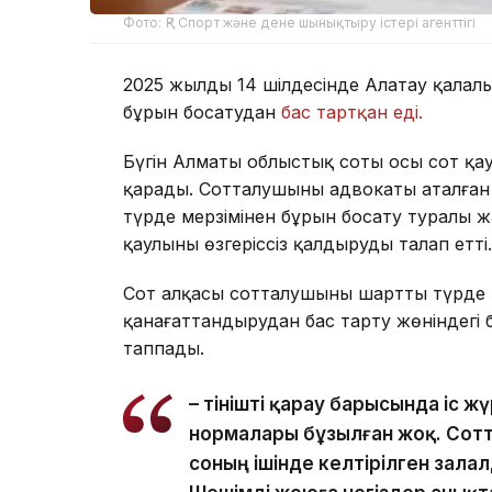
Фото: ҚР Спорт және дене шынықтыру істері агенттігі
2025 жылдың 14 шілдесінде Алатау қалал
бұрын босатудан
бас тартқан еді.
Бүгін Алматы облыстық соты осы сот қ
қарады. Сотталушының адвокаты аталған
түрде мерзімінен бұрын босату туралы 
қаулыны өзгеріссіз қалдыруды талап етті.
Сот алқасы сотталушының шартты түрде м
қанағаттандырудан бас тарту жөніндегі 
таппады.
– Өтінішті қарау барысында іс 
нормалары бұзылған жоқ. Сот
соның ішінде келтірілген залал