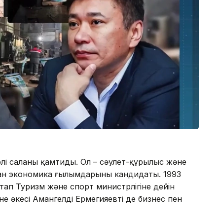
рлі саланы қамтиды. Ол – сәулет-құрылыс және
ған экономика ғылымдарының кандидаты. 1993
тап Туризм және спорт министрлігіне дейін
не әкесі Амангелді Ермегияевтің де бизнес пен