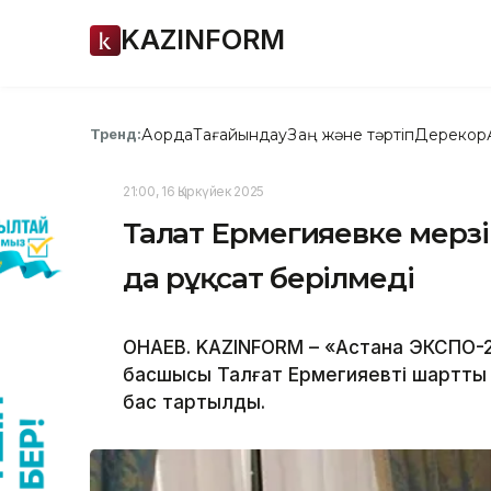
KAZINFORM
Ақорда
Тағайындау
Заң және тәртіп
Дерекқор
Тренд:
21:00, 16 Қыркүйек 2025
Талғат Ермегияевке мерзім
да рұқсат берілмеді
ҚОНАЕВ. KAZINFORM – «Астана ЭКСПО-
басшысы Талғат Ермегияевті шартты 
бас тартылды.