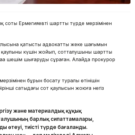
ық соты Ермегияевті шартты түрде мерзімінен
аулысына қатысты адвокаттың жеке шағымын
 қаулының күшін жойып, сотталушыны шартты
жаңа шешім шығаруды сұраған. Алайда прокурор
ерзімінен бұрын босату туралы өтінішін
бірінші сатыдағы сот қаулысын жоюға негіз
жүргізу және материалдық құқық
талушының барлық сипаттамалары,
ды өтеуі, тиісті түрде бағаланды.