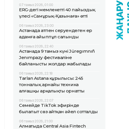
07 тамыз 2026, 01:00
ERG-дегі мемлекеттің 40 пайыздық
үлесі «Самұрық-Қазынаға» өтті
06 тамыз 2026, 23:00
Астанада атпен серуендеген ер
адамға айыппұл салынды
06 тамыз 2026, 22:40
Астанада 9 тамыз күні Jüregımnıñ
Jenımpazy фестиваліне
байланысты жолдар жабылады
06 тамыз 2026, 22:18
Tarlan Astana құрылысы: 245
тонналық арнайы техника
алғашқы арқалықты орнатты
06 тамыз 2026, 22:07
Семейде TikTok эфирінде
былапыт сөз айтқан әйел сотталды
06 тамыз 2026, 21:00
Алматыда Central Asia Fintech