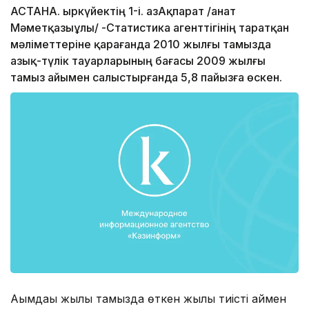
АСТАНА. Қыркүйектің 1-і. ҚазАқпарат /Қанат
Мәметқазыұлы/ -Статистика агенттігінің таратқан
мәліметтеріне қарағанда 2010 жылғы тамызда
азық-түлік тауарларының бағасы 2009 жылғы
тамыз айымен салыстырғанда 5,8 пайызға өскен.
Ағымдағы жылғы тамызда өткен жылғы тиісті аймен