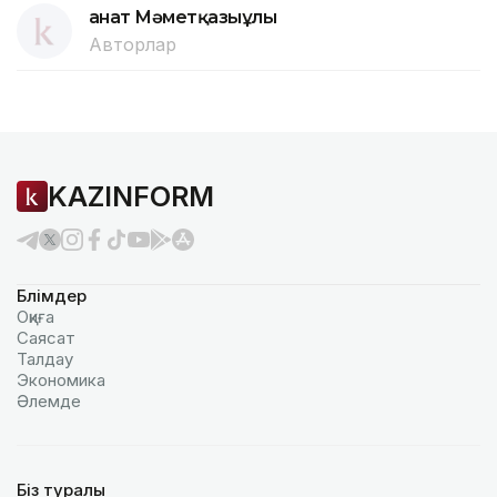
Қанат Мәметқазыұлы
Авторлар
KAZINFORM
Бөлімдер
Оқиға
Саясат
Талдау
Экономика
Әлемде
Біз туралы