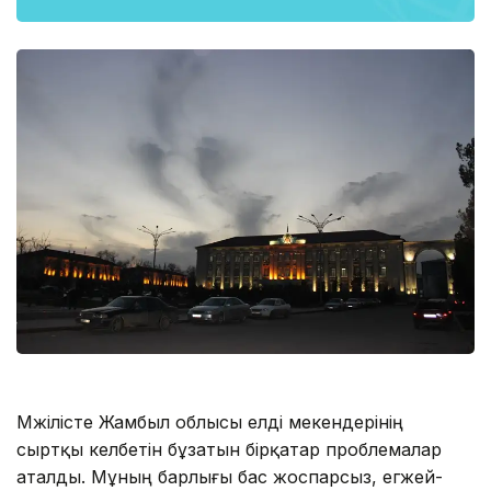
Мәжілісте Жамбыл облысы елді мекендерінің
сыртқы келбетін бұзатын бірқатар проблемалар
аталды. Мұның барлығы бас жоспарсыз, егжей-