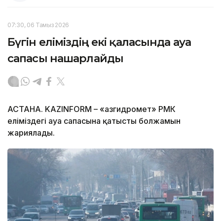
07:30, 06 Тамыз 2026
Бүгін еліміздің екі қаласында ауа
сапасы нашарлайды
АСТАНА. KAZINFORM – «Қазгидромет» РМК
еліміздегі ауа сапасына қатысты болжамын
жариялады.