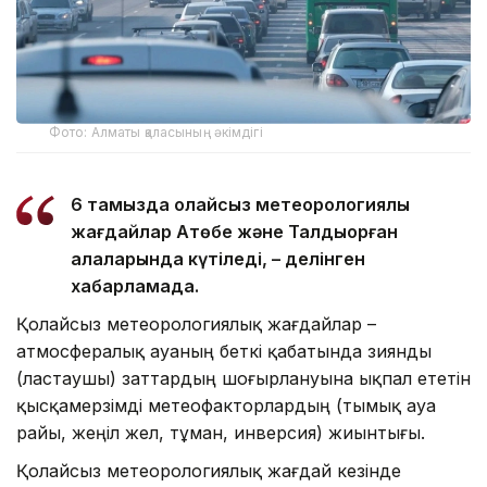
Фото: Алматы қаласының әкімдігі
6 тамызда қолайсыз метеорологиялық
жағдайлар Ақтөбе және Талдықорған
қалаларында күтіледі, – делінген
хабарламада.
Қолайсыз метеорологиялық жағдайлар –
атмосфералық ауаның беткі қабатында зиянды
(ластаушы) заттардың шоғырлануына ықпал ететін
қысқамерзімді метеофакторлардың (тымық ауа
райы, жеңіл жел, тұман, инверсия) жиынтығы.
Қолайсыз метеорологиялық жағдай кезінде