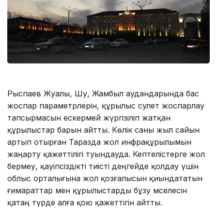
Рыспаев Жуалы, Шу, Жамбыл аудандарында бас
жоспар параметрлерін, құрылыс сәулет жоспарлау
тапсырмасын ескермей жүргізіліп жатқан
құрылыстар барын айтты. Көлік саны жыл сайын
артып отырған Таразда жол инфрақұрылымын
жаңарту қажеттілігі туындауда. Кептелістерге жол
бермеу, қауіпсіздікті тиісті деңгейде қолдау үшін
облыс орталығына жол қозғалысын қиындататын
ғимараттар мен құрылыстарды бұзу мәселесін
қатаң түрде алға қою қажеттігін айтты.