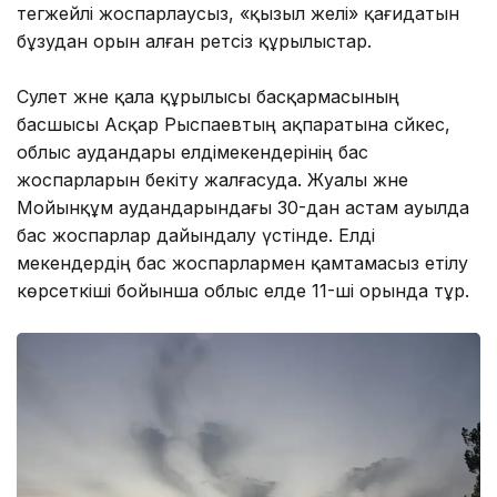
тегжейлі жоспарлаусыз, «қызыл желі» қағидатын
бұзудан орын алған ретсіз құрылыстар.
Сәулет және қала құрылысы басқармасының
басшысы Асқар Рыспаевтың ақпаратына сәйкес,
облыс аудандары елдімекендерінің бас
жоспарларын бекіту жалғасуда. Жуалы және
Мойынқұм аудандарындағы 30-дан астам ауылда
бас жоспарлар дайындалу үстінде. Елді
мекендердің бас жоспарлармен қамтамасыз етілу
көрсеткіші бойынша облыс елде 11-ші орында тұр.