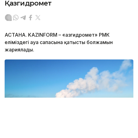
Қазгидромет
АСТАНА. KAZINFORM – «Қазгидромет» РМК
еліміздегі ауа сапасына қатысты болжамын
жариялады.
Фото: Magnific.com