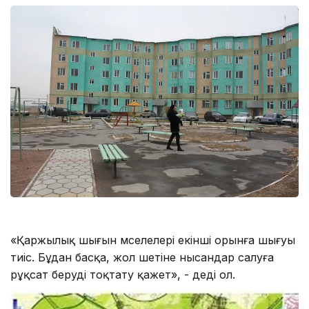
«Қаржылық шығын мәселелері екінші орынға шығуы
тиіс. Бұдан басқа, жол шетіне нысандар салуға
рұқсат беруді тоқтату қажет», - деді ол.