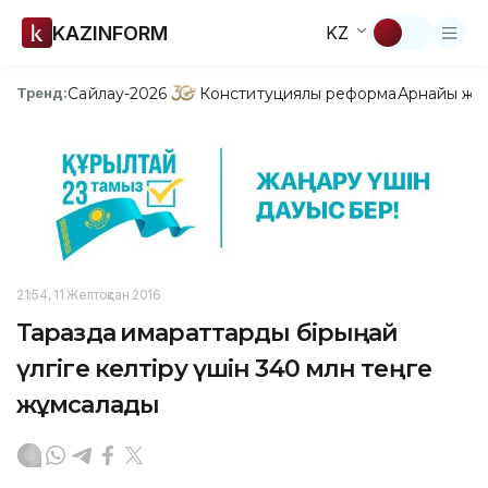
KAZINFORM
KZ
Сайлау-2026
Конституциялық реформа
Арнайы жо
Тренд:
21:54, 11 Желтоқсан 2016
Таразда ғимараттарды бірыңғай
үлгіге келтіру үшін 340 млн теңге
жұмсалады