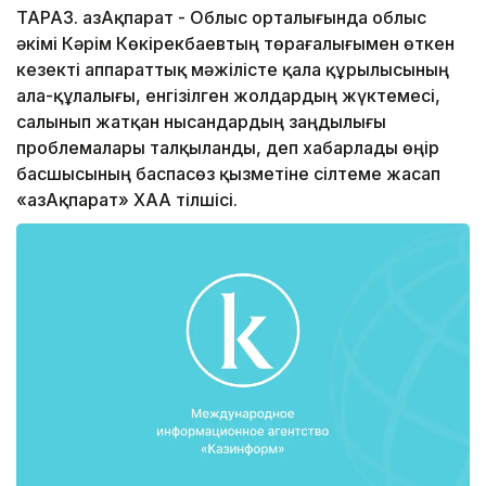
ТАРАЗ. ҚазАқпарат - Облыс орталығында облыс
әкімі Кәрім Көкірекбаевтың төрағалығымен өткен
кезекті аппараттық мәжілісте қала құрылысының
ала-құлалығы, енгізілген жолдардың жүктемесі,
салынып жатқан нысандардың заңдылығы
проблемалары талқыланды, деп хабарлады өңір
басшысының баспасөз қызметіне сілтеме жасап
«ҚазАқпарат» ХАА тілшісі.