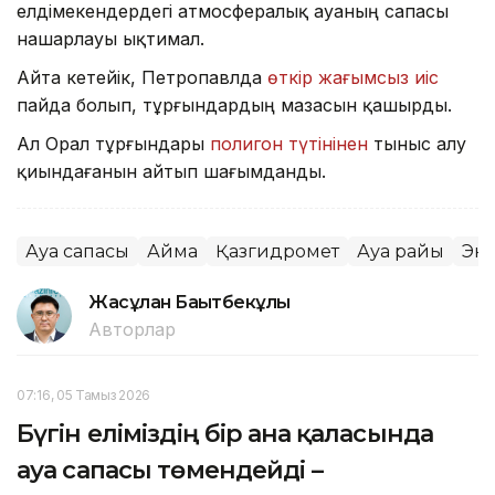
елдімекендердегі атмосфералық ауаның сапасы
нашарлауы ықтимал.
Айта кетейік, Петропавлда
өткір жағымсыз иіс
пайда болып, тұрғындардың мазасын қашырды.
Ал Орал тұрғындары
полигон түтінінен
тыныс алу
қиындағанын айтып шағымданды.
Ауа сапасы
Аймақ
Қазгидромет
Ауа райы
Эк
Жасұлан Бақытбекұлы
Авторлар
07:16, 05 Тамыз 2026
Бүгін еліміздің бір ғана қаласында
ауа сапасы төмендейді –