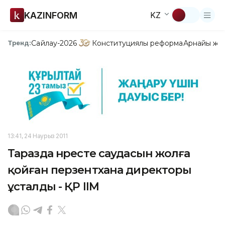
KAZINFORM
KZ
Сайлау-2026
Конституциялық реформа
Арнайы жо
Тренд:
13:41, 24 Наурыз 2011
Таразда нәресте саудасын жолға
қойған перзентхана директоры
ұсталды - ҚР ІІМ