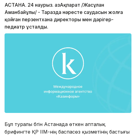
АСТАНА. 24 наурыз. ҚазАқпарат /Жасұлан
Аманбайұлы/ - Таразда нәресте саудасын жолға
қойған перзентхана директоры мен дәрігер-
педиатр ұсталды.
Бұл туралы бүгін Астанада өткен апталық
брифингте ҚР ІІМ-нің баспасөз қызметінің бастығы