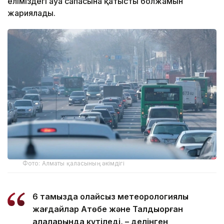
еліміздегі ауа сапасына қатысты болжамын
жариялады.
Фото: Алматы қаласының әкімдігі
6 тамызда қолайсыз метеорологиялық
жағдайлар Ақтөбе және Талдықорған
қалаларында күтіледі, – делінген