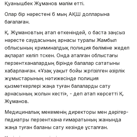
Қуанышбек Жұманов мәлім етті.
Олар бір нәрестені 6 мың АҚШ долларына
бағалаған.
Қ. Жұмановтың атап өткеніндей, о баста заңсыз
нәресте саудасының арнасы туралы Жамбыл
облысының криминалдық полиция бөліміне жедел
ақпарат келіп түскен. Онда аталған облыстағы
перзентханалардың бірінде балалар сататыны
хабарланған. «Ұзақ уақыт бойы жүргізілген әзірлік
жұмыстарының нәтижесінде полиция
қызметкерлері жаңа туған балаларды сату
арнасының жолын кесті», - деп атап көрсетті Қ.
Жұманов.
Медициналық мекеменің директоры мен дәрігер-
педиатры перзентхана ғимаратының жанында
жаңа туған баланы сату кезінде ұсталған.