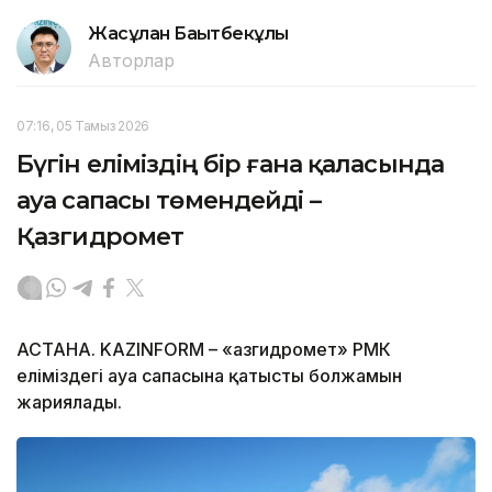
Жасұлан Бақытбекұлы
Авторлар
07:16, 05 Тамыз 2026
Бүгін еліміздің бір ғана қаласында
ауа сапасы төмендейді –
Қазгидромет
АСТАНА. KAZINFORM – «Қазгидромет» РМК
еліміздегі ауа сапасына қатысты болжамын
жариялады.