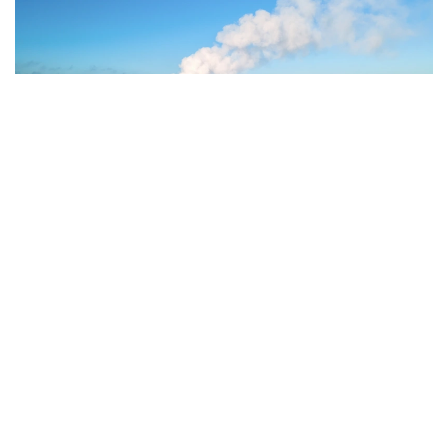
Фото: Magnific.com
5 тамызда қолайсыз метеорологиялық
жағдайлар Ақтөбе қалаласында күтіледі, –
делінген хабарламада.
Қолайсыз метеорологиялық жағдайлар –
атмосфералық ауаның беткі қабатында зиянды
(ластаушы) заттардың шоғырлануына ықпал ететін
қысқамерзімді метеофакторлардың (тымық ауа
райы, жеңіл жел, тұман, инверсия) жиынтығы.