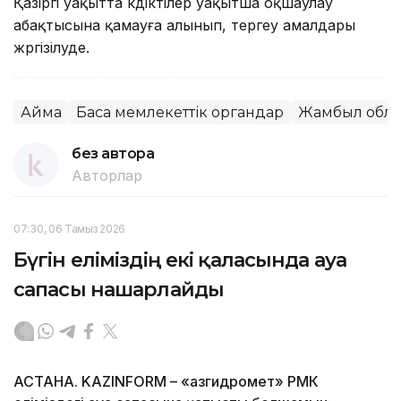
Қазіргі уақытта күдіктілер уақытша оқшаулау
абақтысына қамауға алынып, тергеу амалдары
жүргізілуде.
Аймақ
Басқа мемлекеттік органдар
Жамбыл обл
без автора
Авторлар
07:30, 06 Тамыз 2026
Бүгін еліміздің екі қаласында ауа
сапасы нашарлайды
АСТАНА. KAZINFORM – «Қазгидромет» РМК