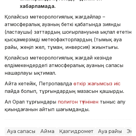
хабарламада.
Қолайсыз метеорологиялық жағдайлар –
атмосфералық ауаның беткі қабатында зиянды
(ластаушы) заттардың шоғырлануына ықпал ететін
қысқамерзімді метеофакторлардың (тымық ауа
райы, жеңіл жел, тұман, инверсия) жиынтығы.
Қолайсыз метеорологиялық жағдай кезінде
елдімекендердегі атмосфералық ауаның сапасы
нашарлауы ықтимал.
Айта кетейік, Петропавлда
өткір жағымсыз иіс
пайда болып, тұрғындардың мазасын қашырды.
Ал Орал тұрғындары
полигон түтінінен
тыныс алу
қиындағанын айтып шағымданды.
Ауа сапасы
Аймақ
Қазгидромет
Ауа райы
Эк