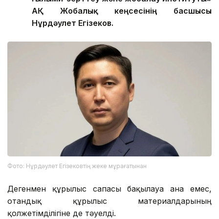
АҚ Жобалық кеңсесінің басшысы
Нұрдәулет Егізеков.
Фото: Нұрдәулет Егізековтің жеке мұрағатынан
Дегенмен құрылыс сапасы бақылауға ғана емес,
отандық құрылыс материалдарының
қолжетімділігіне де тәуелді.