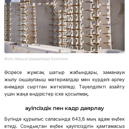
Фото: Мақсат Шағырбаев/ Kazinform
Әсіресе жұмсақ шатыр жабындары, заманауи
жылу оқшаулағыш материалдар мен күрделі әрлеу
өнімдері сырттан жеткізіледі. Тәуелділікті азайту
үшін жаңа өндірістер іске қосылмақ.
Қауіпсіздік пен кадр даярлау
Бүгінде құрылыс саласында 643,8 мың адам еңбек
етеді. Сондықтан еңбек қауіпсіздігін қамтамасыз