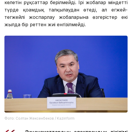
келетін рұқсаттар берілмейді. Ірі жобалар міндетті
түрде қоғамдық талқылаудан өтеді, ал егжей-
тегжейлі жоспарлау жобаларына өзгерістер екі
жылда бір реттен жиі енгізілмейді.
Фото: Солтан Жексенбеков / Kazinform