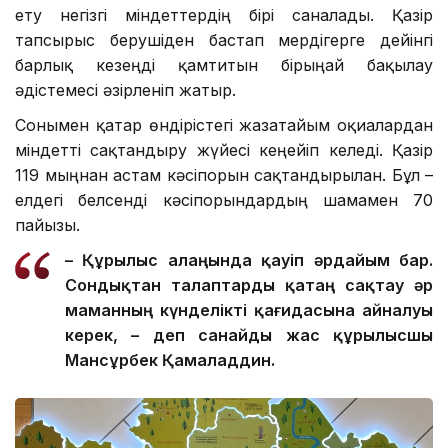
ету негізгі міндеттердің бірі саналады. Қазір
тапсырыс берушіден бастап мердігерге дейінгі
барлық кезеңді қамтитын бірыңғай бақылау
әдістемесі әзірленіп жатыр.
Сонымен қатар өндірістегі жазатайым оқиғалардан
міндетті сақтандыру жүйесі кеңейіп келеді. Қазір
119 мыңнан астам кәсіпорын сақтандырылған. Бұл –
елдегі белсенді кәсіпорындардың шамамен 70
пайызы.
– Құрылыс алаңында қауіп әрдайым бар.
Сондықтан талаптар
ды
қатаң сақтау әр
маманның күнделікті қағидасына айналуы
керек, – де
п санайды
жас құрылысшы
Мансұрбек Қамалад
д
ин.