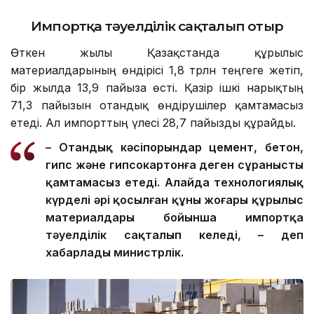
Импортқа тәуелділік сақталып отыр
Өткен жылы Қазақстанда құрылыс
материалдарының өндірісі 1,8 трлн теңгеге жетіп,
бір жылда 13,9 пайызға өсті. Қазір ішкі нарықтың
71,3 пайызын отандық өндірушілер қамтамасыз
етеді. Ал импорттың үлесі 28,7 пайызды құрайды.
– Отандық кәсіпорындар цемент, бетон,
гипс және гипсокартонға деген сұранысты
қамтамасыз етеді. Алайда технологиялық
күрделі әрі қосылған құны жоғары құрылыс
материалдары бойынша импортқа
тәуелділік сақталып келеді, – деп
хабарлады министрлік.