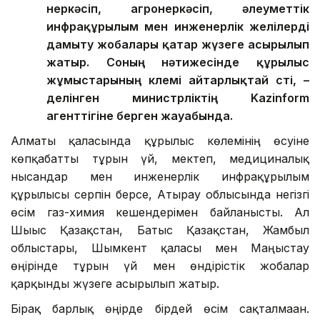
өнеркәсіп, агроөнеркәсіп, әлеуметтік
инфрақұрылым мен инженерлік желілерді
дамыту жобалары қатар жүзеге асырылып
жатыр. Соның нәтижесінде құрылыс
жұмыстарының көлемі айтарлықтай өсті, –
делінген министрліктің Kazinform
агенттігіне берген жауабында.
Алматы қаласында құрылыс көлемінің өсуіне
көпқабатты тұрғын үй, мектеп, медициналық
нысандар мен инженерлік инфрақұрылым
құрылысы серпін берсе, Атырау облысында негізгі
өсім газ-химия кешендерімен байланысты. Ал
Шығыс Қазақстан, Батыс Қазақстан, Жамбыл
облыстары, Шымкент қаласы мен Маңғыстау
өңірінде тұрғын үй мен өндірістік жобалар
қарқынды жүзеге асырылып жатыр.
Бірақ барлық өңірде бірдей өсім сақталмаған.