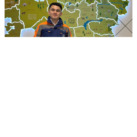
Фото: Мансұрбек Қамаладдиннің жеке мұрағатынан
Қауіпсіздікті қамтамасыз етумен қатар саланың
болашағы білікті мамандарға да тікелей байланысты.
Бүгінде еліміздің 34 жоғары оқу орнында «Сәулет
және құрылыс» бағыты бойынша 20 мыңға жуық
студент білім алады. Жоғары оқу орындары BIM
технологиялары, цифрлық жобалау, экономика
және менеджмент бағыттарын енгізіп жатыр, ал