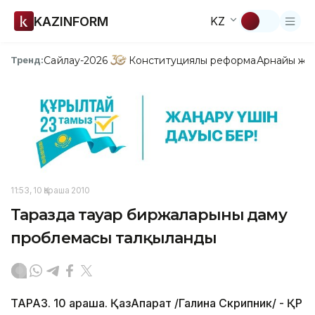
KAZINFORM
KZ
Сайлау-2026
Конституциялық реформа
Арнайы жо
Тренд:
11:53, 10 Қараша 2010
Таразда тауар биржаларының даму
проблемасы талқыланды
ТАРАЗ. 10 қараша. ҚазАқпарат /Галина Скрипник/ - ҚР