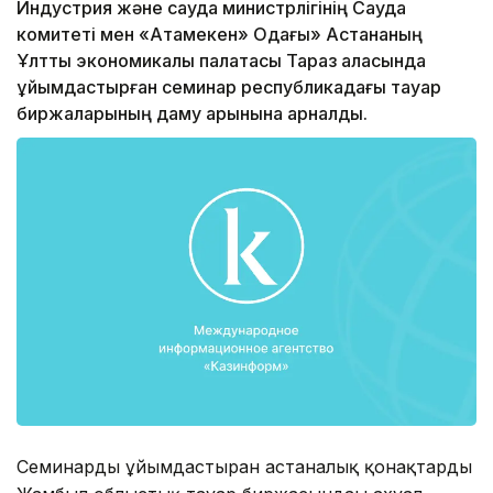
Индустрия және сауда министрлігінің Сауда
комитеті мен «Атамекен» Одағы» Астананың
Ұлттық экономикалық палатасы Тараз қаласында
ұйымдастырған семинар республикадағы тауар
биржаларының даму қарқынына арналды.
Семинарды ұйымдастырған астаналық қонақтарды