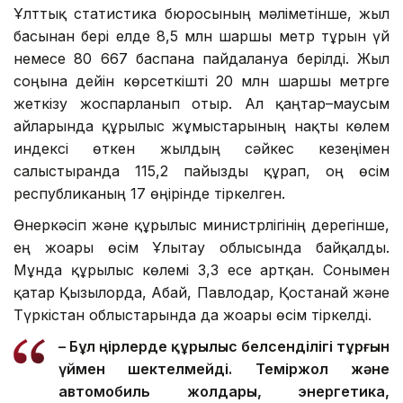
Ұлттық статистика бюросының мәліметінше, жыл
басынан бері елде 8,5 млн шаршы метр тұрғын үй
немесе 80 667 баспана пайдалануға берілді. Жыл
соңына дейін көрсеткішті 20 млн шаршы метрге
жеткізу жоспарланып отыр. Ал қаңтар–маусым
айларында құрылыс жұмыстарының нақты көлем
индексі өткен жылдың сәйкес кезеңімен
салыстырғанда 115,2 пайызды құрап, оң өсім
республиканың 17 өңірінде тіркелген.
Өнеркәсіп және құрылыс министрлігінің дерегінше,
ең жоғары өсім Ұлытау облысында байқалды.
Мұнда құрылыс көлемі 3,3 есе артқан. Сонымен
қатар Қызылорда, Абай, Павлодар, Қостанай және
Түркістан облыстарында да жоғары өсім тіркелді.
– Бұл өңірлерде құрылыс белсенділігі тұрғын
үймен шектелмейді. Теміржол және
автомобиль жолдары, энергетика,