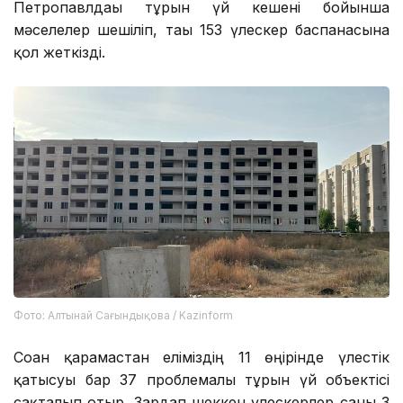
Петропавлдағы тұрғын үй кешені бойынша
мәселелер шешіліп, тағы 153 үлескер баспанасына
қол жеткізді.
Фото: Алтынай Сағындықова / Kazinform
Соған қарамастан еліміздің 11 өңірінде үлестік
қатысуы бар 37 проблемалы тұрғын үй объектісі
сақталып отыр. Зардап шеккен үлескерлер саны 3