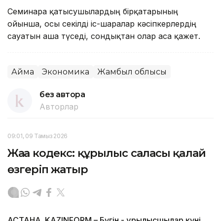
Семинарға қатысушылардың бірқатарының
ойынша, осы секілді іс-шаралар кәсіпкерлердің
сауатын аша түседі, сондықтан олар аса қажет.
Аймақ
Экономика
Жамбыл облысы
без автора
Авторлар
09:01, 09 Тамыз 2026
Жаңа кодекс: құрылыс саласы қалай
өзгеріп жатыр
АСТАНА. KAZINFORM – Бүгін - құрылысшылар күні.