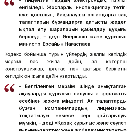
– Лицензиаттардың электрондық тізілімі
енгізіледі. Жоспарлы инспекциялау тетігі
іске қосылып, бақылаушы органдарға заң
талаптарын бұзғандарға қатысты жедел
ықпал ету шараларын қабылдау құқығы
беріледі, – деді Өнеркәсіп және құрылыс
министрі Ерсайын Нағаспаев.
Кодекс бойынша тұрғын үйлердің жалпы кепілдік
мерзімі бес жылға дейін, ал көтергіш
конструкциялар, іргетас пен шатырға берілетін
кепілдік он жылға дейін ұзартылды.
– Белгіленген мерзім ішінде анықталған
ақауларды құрылыс салушы өз қаражаты
есебінен жоюға міндетті. Ал талаптарды
бұзған компаниялардың лицензиясы
тоқтатылуы немесе кері қайтарылуы
мүмкін, – деді «Қазақ құрылыс және сәулет
ғылыми-зерттеу және жобалау институты»