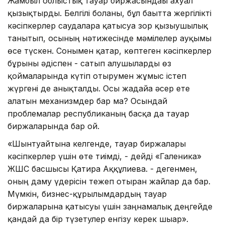
Жамбыл облыстық тауар биржасындағы ахуал
қызықтырды. Белгілі болғаны, бұл бағытта жергілікті
кәсіпкерлер саудаларға қатысуға зор қызығушылық
танытып, осының нәтижесінде мәмілелер ауқымы
өсе түскен. Сонымен қатар, көптеген кәсіпкерлер
бұрынғы әдіспен - сатып алушыларды өз
қоймаларында күтіп отырумен жұмыс істеп
жүргені де анықталды. Осы жағдайға әсер ете
алатын механизмдер бар ма? Осындай
проблемалар республиканың басқа да тауар
биржаларында бар ғой.
«Шынтуайтына келгенде, тауар биржалары
кәсіпкерлер үшін өте тиімді, - дейді «Галеника»
ЖШС басшысы Қатира Аққұлиева. - дегенмен,
оның даму үдерісін тежеп отырған жайлар да бар.
Мүмкін, бизнес-құрылымдардың тауар
биржаларына қатысуы үшін заңнамалық деңгейде
қандай да бір түзетулер енгізу керек шығар».