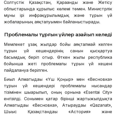
Солтүстік Қазақстан, Қарағанды және Жетісу
облыстарында құрылыс көлемі төмен. Министрлік
мұны ірі инфрақұрылымдық және тұрғын үй
жобаларының аяқталуымен байланыстырады.
Проблемалы тұрғын үйлер азайып келеді
Мемлекет ұзақ жылдар бойы аяқталмай келген
тұрғын үй кешендерінің санын қысқартуға
басымдық беріп отыр. Өткен жылы республика
бойынша жеті проблемалы тұрғын үй кешені
пайдалануға берілген.
Биыл Алматыдағы «Үш Қоңыр» мен «Весновка»
тұрғын үй кешендері проблемалы нысандар
тізімінен шығарылып, оның орнына «Esentai City»
енгізілді. Сонымен қатар бірінші жартыжылдықта
Алматыдағы «Весновка», Атыраудағы «Qazanat»,
Шығыс Қазақстандағы «Астория» және