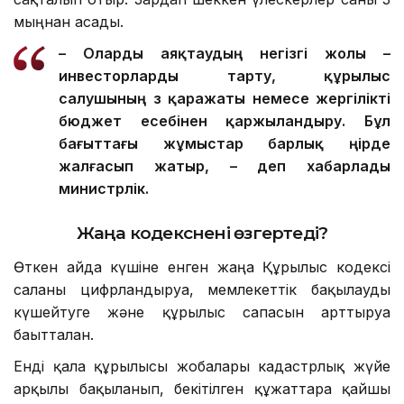
мыңнан асады.
– О
ларды
аяқтаудың негізгі жолы –
инвесторларды тарту, құрылыс
салушының өз қаражаты немесе жергілікті
бюджет есебінен қаржыландыру. Бұл
бағыттағы жұмыстар барлық өңірде
жалғасып жатыр, – деп хабарлады
министрлік.
Жаңа кодекс
нені өзгертеді?
Өткен айда күшіне енген жаңа Құрылыс кодексі
саланы цифрландыруға, мемлекеттік бақылауды
күшейтуге және құрылыс сапасын арттыруға
бағытталған.
Енді қала құрылысы жобалары кадастрлық жүйе
арқылы бақыланып, бекітілген құжаттарға қайшы