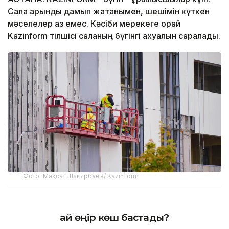
Сала қарқынды дамып жатқанымен, шешімін күткен
мәселелер аз емес. Кәсіби мерекеге орай
Kazinform тілшісі саланың бүгінгі ахуалын саралады.
Фото: Мақсат Шағырбаев/ Kazinform
Қай өңір көш бастады?