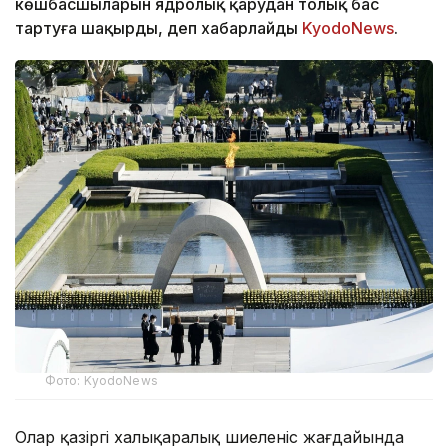
көшбасшыларын ядролық қарудан толық бас
тартуға шақырды, деп хабарлайды
KyodoNews
.
Фото: KyodoNews
Олар қазіргі халықаралық шиеленіс жағдайында