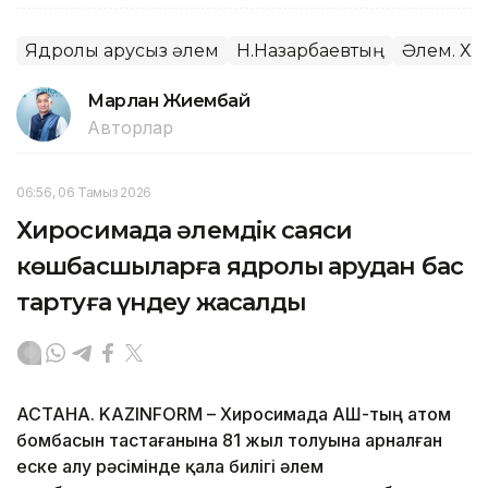
Ядролық қарусыз әлем
Н.Назарбаевтың
Әлем. ХХ
Марлан Жиембай
Авторлар
06:56, 06 Тамыз 2026
Хиросимада әлемдік саяси
көшбасшыларға ядролық қарудан бас
тартуға үндеу жасалды
АСТАНА. KAZINFORM – Хиросимада АҚШ-тың атом
бомбасын тастағанына 81 жыл толуына арналған
еске алу рәсімінде қала билігі әлем