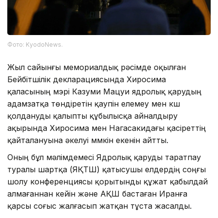
Фото: KyodoNews.
Жыл сайынғы мемориалдық рәсімде оқылған
Бейбітшілік декларациясында Хиросима
қаласының мэрі Казуми Мацуи ядролық қарудың
адамзатқа төндіретін қаупін елемеу мен күш
қолдануды қалыпты құбылысқа айналдыру
ақырында Хиросима мен Нагасакидағы қасіреттің
қайталануына әкелуі мүмкін екенін айтты.
Оның бұл мәлімдемесі Ядролық қаруды таратпау
туралы шартқа (ЯҚТШ) қатысушы елдердің соңғы
шолу конференциясы қорытынды құжат қабылдай
алмағаннан кейін және АҚШ бастаған Иранға
қарсы соғыс жалғасып жатқан тұста жасалды.