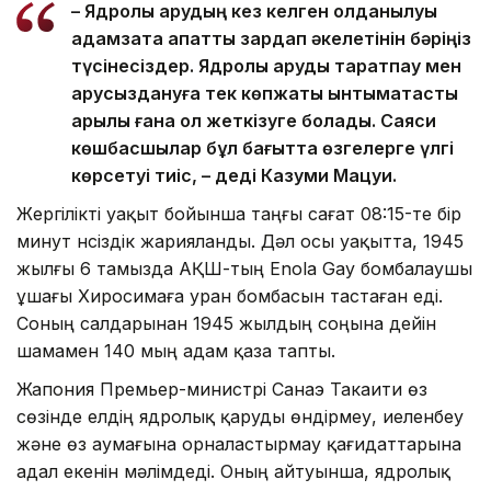
– Ядролық қарудың кез келген қолданылуы
адамзатқа апатты зардап әкелетінін бәріңіз
түсінесіздер. Ядролық қаруды таратпау мен
қарусыздануға тек көпжақты ынтымақтастық
арқылы ғана қол жеткізуге болады. Саяси
көшбасшылар бұл бағытта өзгелерге үлгі
көрсетуі тиіс, – деді Казуми Мацуи.
Жергілікті уақыт бойынша таңғы сағат 08:15-те бір
минут үнсіздік жарияланды. Дәл осы уақытта, 1945
жылғы 6 тамызда АҚШ-тың Enola Gay бомбалаушы
ұшағы Хиросимаға уран бомбасын тастаған еді.
Соның салдарынан 1945 жылдың соңына дейін
шамамен 140 мың адам қаза тапты.
Жапония Премьер-министрі Санаэ Такаити өз
сөзінде елдің ядролық қаруды өндірмеу, иеленбеу
және өз аумағына орналастырмау қағидаттарына
адал екенін мәлімдеді. Оның айтуынша, ядролық