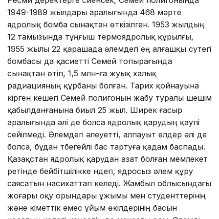
1949-1989 жылдары аралығында 468 мәрте
ядролық бомба сынақтан өткізілген. 1953 жылдың
12 тамызында тұңғыш термоядролық құрылғы,
1955 жылы 22 қарашада әлемдегі ең алғашқы сутегі
бомбасы да қасиетті Семей топырағында
сынақтан өтіп, 1,5 млн-ға жуық халық
радиацияның құрбаны болған. Тарих қойнауына
кірген кешегі Семей полигонын жабу туралы шешім
қабылданғанына биыл 25 жыл. Ширек ғасыр
аралығында әлі де болса ядролық қарудың қаупі
сейілмеді. Әлемдегі әлеуетті, алпауыт елдер әлі де
болса, бұдан түбегейлі бас тартуға қадам баспады.
Қазақстан ядролық қарудан азат болған мемлекет
ретінде бейбітшілікке үндеп, ядросыз әлем құру
саясатын насихаттап келеді. Жамбыл облысындағы
жоғары оқу орындары ұжымы мен студенттерінің
және үкіметтік емес ұйым өкілдерінің басын