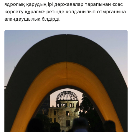
ядролық қарудың ірі державалар тарапынан «сес
көрсету құралы» ретінде қолданылып отырғанына
алаңдаушылық білдірді.