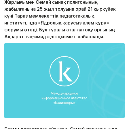
Жарлығымен Семей сынақ полигонының
жабылғанына 25 жыл толуына орай 21 қыркүйек
күні Тараз мемлекеттік педагогикалық
институтында «Ядролық қарусыз әлем құру»
форумы өтеді. Бұл туралы аталған оқу орнының
Ақпараттық-имидждік қызметі хабарлады.
Ресми деректерге сүйенсек, Семей полигонында