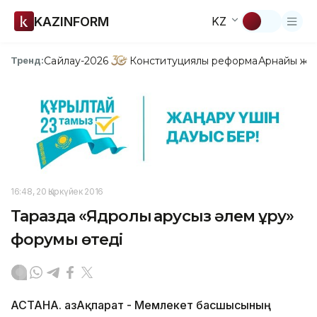
KAZINFORM
KZ
Сайлау-2026
Конституциялық реформа
Арнайы жо
Тренд:
16:48, 20 Қыркүйек 2016
Таразда «Ядролық қарусыз әлем құру»
форумы өтеді
АСТАНА. ҚазАқпарат - Мемлекет басшысының