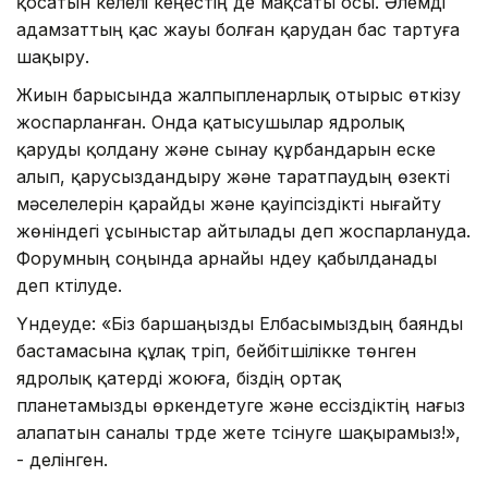
қосатын келелі кеңестің де мақсаты осы. Әлемді
адамзаттың қас жауы болған қарудан бас тартуға
шақыру.
Жиын барысында жалпыпленарлық отырыс өткізу
жоспарланған. Онда қатысушылар ядролық
қаруды қолдану және сынау құрбандарын еске
алып, қарусыздандыру және таратпаудың өзекті
мәселелерін қарайды және қауіпсіздікті нығайту
жөніндегі ұсыныстар айтылады деп жоспарлануда.
Форумның соңында арнайы үндеу қабылданады
деп күтілуде.
Үндеуде: «Біз баршаңызды Елбасымыздың баянды
бастамасына құлақ түріп, бейбітшілікке төнген
ядролық қатерді жоюға, біздің ортақ
планетамызды өркендетуге және ессіздіктің нағыз
алапатын саналы түрде жете түсінуге шақырамыз!»,
- делінген.