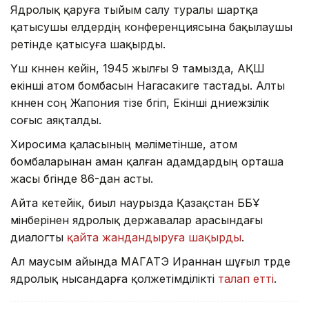
Ядролық қаруға тыйым салу туралы шартқа
қатысушы елдердің конференциясына бақылаушы
ретінде қатысуға шақырды.
Үш күннен кейін, 1945 жылғы 9 тамызда, АҚШ
екінші атом бомбасын Нагасакиге тастады. Алты
күннен соң Жапония тізе бүгіп, Екінші дүниежүзілік
соғыс аяқталды.
Хиросима қаласының мәліметінше, атом
бомбаларынан аман қалған адамдардың орташа
жасы бүгінде 86-дан асты.
Айта кетейік, биыл наурызда Қазақстан ББҰ
мінберінен ядролық державалар арасындағы
диалогты
қайта жандандыруға шақырды
.
Ал маусым айында МАГАТЭ Ираннан шұғыл түрде
ядролық нысандарға қолжетімділікті
талап етті
.