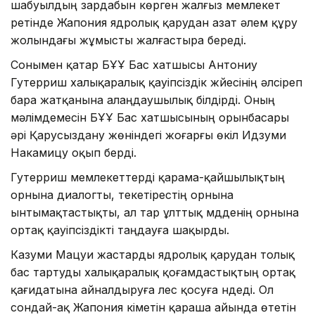
шабуылдың зардабын көрген жалғыз мемлекет
ретінде Жапония ядролық қарудан азат әлем құру
жолындағы жұмысты жалғастыра береді.
Сонымен қатар БҰҰ Бас хатшысы Антониу
Гутерриш халықаралық қауіпсіздік жүйесінің әлсіреп
бара жатқанына алаңдаушылық білдірді. Оның
мәлімдемесін БҰҰ Бас хатшысының орынбасары
әрі Қарусыздану жөніндегі жоғарғы өкіл Идзуми
Накамицу оқып берді.
Гутерриш мемлекеттерді қарама-қайшылықтың
орнына диалогты, текетірестің орнына
ынтымақтастықты, ал тар ұлттық мүдденің орнына
ортақ қауіпсіздікті таңдауға шақырды.
Казуми Мацуи жастарды ядролық қарудан толық
бас тартуды халықаралық қоғамдастықтың ортақ
қағидатына айналдыруға үлес қосуға үндеді. Ол
сондай-ақ Жапония үкіметін қараша айында өтетін