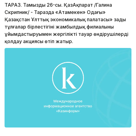
ТАРАЗ. Тамыздың 26-сы. ҚазАқпарат /Галина
Скрипник/ - Таразда «Атамекен» Одағы»
Қазақстан Ұлттық экономикалық палатасы» заңды
тұлғалар бірлестігінің жамбылдық филиалының
ұйымдастыруымен жергілікті тауар өндірушілерді
қолдау акциясы өтіп жатыр.