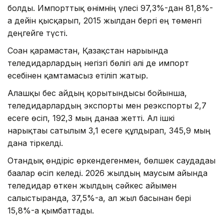
болды. Импорттық өнімнің үлесі 97,3%-дан 81,8%-
ға дейін қысқарып, 2015 жылдан бергі ең төменгі
деңгейге түсті.
Соған қарамастан, Қазақстан нарығында
теледидарлардың негізгі бөлігі әлі де импорт
есебінен қамтамасыз етіліп жатыр.
Алғашқы бес айдың қорытындысы бойынша,
теледидарлардың экспорты мен реэкспорты 2,7
есеге өсіп, 192,3 мың данаға жетті. Ал ішкі
нарықтағы сатылым 3,1 есеге құлдырап, 345,9 мың
дана тіркелді.
Отандық өндіріс өркендегенмен, бөлшек саудадағы
бағалар өсіп келеді. 2026 жылдың маусым айында
теледидар өткен жылдың сәйкес айымен
салыстырғанда, 37,5%-ға, ал жыл басынан бері
15,8%-ға қымбаттады.