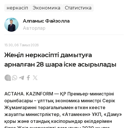
Өнеркәсіп
Экономика
Статистика
Алпамыс Файзолла
Авторлар
15:30, 06 Тамыз 2026
Жеңіл өнеркәсіпті дамытуға
арналған 28 шара іске асырылады
АСТАНА. KAZINFORM — ҚР Премьер-министрінің
орынбасары – ұлттық экономика министрі Серік
Жұманғариннің төрағалығымен өткен кеңесте
жауапты министрліктер, «Атамекен» ҰКП, «Даму»
қоры және отандық кәсіпорындар өкілдерімен