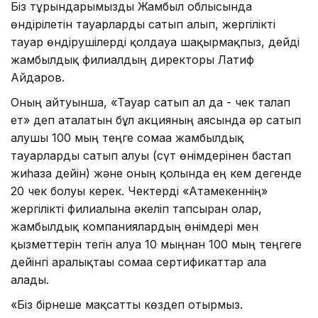
Біз тұрғындарымызды Жамбыл облысында
өндірілетін тауарларды сатып алып, жергілікті
тауар өндірушілерді қолдауға шақырмақпыз, дейді
жамбылдық филиалдың директоры Латиф
Айдаров.
Оның айтуынша, «Тауар сатып ал да - чек талап
ет» деп аталатын бұл акцияның аясында әр сатып
алушы 100 мың теңге сомаға жамбылдық
тауарларды сатып алуы (сүт өнімдерінен бастап
жиһазға дейін) және оның қолында ең кем дегенде
20 чек болуы керек. Чектерді «Атамекеннің»
жергілікті филиалына әкеліп тапсырған олар,
жамбылдық компаниялардың өнімдері мен
қызметтерін тегін алуға 10 мыңнан 100 мың теңгеге
дейінгі аралықтағы сомаға сертификаттар ала
алады.
«Біз бірнеше мақсатты көздеп отырмыз.