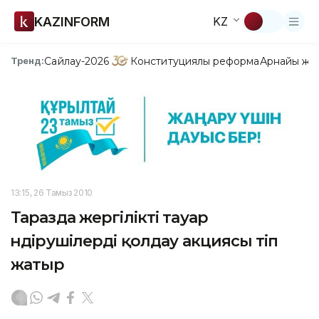
KAZINFORM
KZ
Сайлау-2026
Конституциялық реформа
Арнайы жо
Тренд:
13:15, 26 Тамыз 2010
Таразда жергілікті тауар
өндірушілерді қолдау акциясы өтіп
жатыр