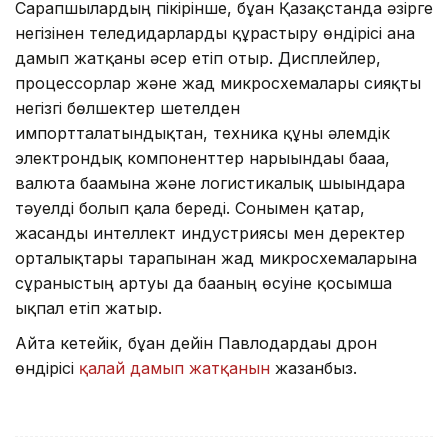
Сарапшылардың пікірінше, бұған Қазақстанда әзірге
негізінен теледидарларды құрастыру өндірісі ғана
дамып жатқаны әсер етіп отыр. Дисплейлер,
процессорлар және жад микросхемалары сияқты
негізгі бөлшектер шетелден
импортталатындықтан, техника құны әлемдік
электрондық компоненттер нарығындағы бағаға,
валюта бағамына және логистикалық шығындарға
тәуелді болып қала береді. Сонымен қатар,
жасанды интеллект индустриясы мен деректер
орталықтары тарапынан жад микросхемаларына
сұраныстың артуы да бағаның өсуіне қосымша
ықпал етіп жатыр.
Айта кетейік, бұған дейін Павлодардағы дрон
өндірісі
қалай дамып жатқанын
жазғанбыз.