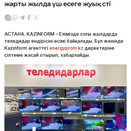
жарты жылда үш есеге жуық өсті
АСТАНА. KAZINFORM – Елімізде соңғы жылдарда
теледидар өндірісінің өсімі байқалады. Бұл жөнінде
Kazinform агенттігі
energyprom.kz
деректеріне
сілтеме жасай отырып, хабарлайды.