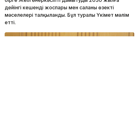
бірге Жеңіл өнеркәсіпті дамытудың 2030 жылға
дейінгі кешенді жоспары мен саланың өзекті
мәселелері талқыланды. Бұл туралы Үкімет мәлім
етті.
Фото: Үкімет
Қатысушыларға Жеңіл өнеркәсіпті дамытудың 2026-
2030 жылдарға арналған кешенді жоспарының