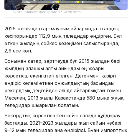
Фото: Мақсат Шағырбаев / Kazinform
2026 жылы қаңтар-маусым айларында отандық
кәсіпорындар 112,9 мың теледидар өндірген. Бұл
өткен жылдың сәйкес кезеңімен салыстырғанда,
2,9 есе көп.
Сонымен қатар, зерттеуде бұл 2015 жылдан бері
жылдың алғашқы алты айындағы ең жоғары
көрсеткіш екені атап өтілген. Дегенмен, қазіргі
өндіріс көлемі өткен онжылдықтың басындағы
рекордтық деңгейден әлі де айтарлықтай төмен.
Мәселен, 2013 жылы Қазақстанда 580 мыңға жуық
теледидар шығарылған болатын.
Рекордтық көрсеткіштен кейін салада құлдырау
басталды. 2021–2023 жылдары жыл сайын небәрі
9–12 мың теледидар ғана өндірілді. Бұған импорттық