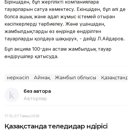
Біріншіден, бұл жергілікті компанияларға
тауарларын сатуға көмектесу. Екіншіден, бұл әлі де
болса ашық және адал жұмыс істемей отырған
кәсіпкерлерді тәрбиелеу. Және үшіншіден,
жамбылдықтарды өз өңірінде өндірілген
тауарларды қолдауға шақыру», - дейді Л.Айдаров.
Бұл акцияға 100-ден астам жамбылдық тауар
өндірушілер қатысуда.
Өнеркәсіп
Аймақ
Жамбыл облысы
Қазақстанда
без автора
Авторлар
17:10, 07 Тамыз 2026
Қазақстанда теледидар өндірісі