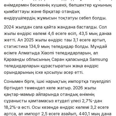
өнімдермен бәсекенің күшеюі, бөлшектер құнының
қымбаттауы және бірқатар отандық
өндірушілердің жұмысын тоқтатуы себеп болды.
2024 жылдан сала қайта жандана басталды. Сол
жылы өндіріс көлемі 4,6 есеге өсіп, 43,5 мың данаға
жетті. Ал 2025 жылы өндіріс тағы 3,1 есеге артып,
статистика 134,9 мың теледидар болды. Мұндай
өсімге Алматыда Xiaomi теледидарларын, ал
Қарағанды облысының Саран қаласында Samsung
теледидарларын құрастыратын жаңа өндіріс
орындарының іске қосылуы әсер етті.
Сонымен бірге, ішкі нарықтың импортқа тәуелділігі
біртіндеп төмендеп келе жатыр. 2026 жылы
қаңтар-мамыр айларында отандық өнімнің
сұранысты қамтамасыз етудегі үлесі 2,7%-дан
18,2%-ға өсті. Осы кезеңде өндіріс көлемі 3,2 есеге
артса, ал импорт 2,5 есеге азайып, 440,1 мың дана