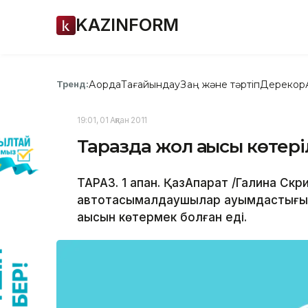
KAZINFORM
Ақорда
Тағайындау
Заң және тәртіп
Дерекқор
Тренд:
19:01, 01 Ақпан 2011
Таразда жол ақысы көтер
ТАРАЗ. 1 ақпан. ҚазАқпарат /Галина Скр
автотасымалдаушылар қауымдастығы 1 
ақысын көтермек болған еді.