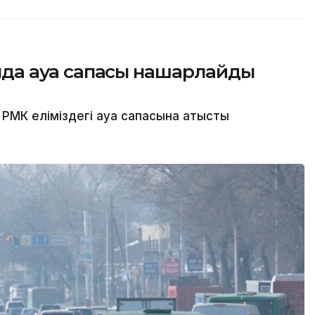
сында ауа сапасы нашарлайды
МК еліміздегі ауа сапасына қатысты