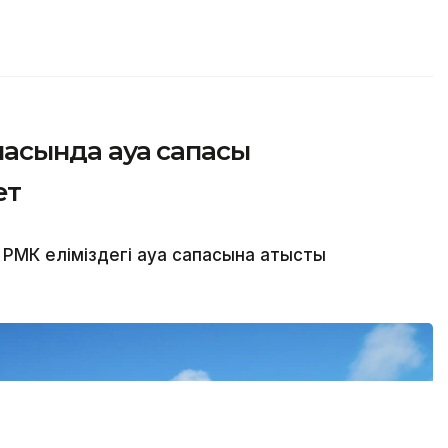
қаласында ауа сапасы
ет
МК еліміздегі ауа сапасына қатысты