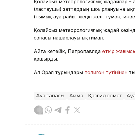
Қолайсыз метеорологиялық жағдайлар – 
(ластаушы) заттардың шоғырлануына ықп
(тымық ауа райы, жеңіл жел, тұман, инв
Қолайсыз метеорологиялық жағдай кезін
сапасы нашарлауы ықтимал.
Айта кетейік, Петропавлда
өткір жағымсы
қашырды.
Ал Орал тұрғындары
полигон түтінінен
ты
Ауа сапасы
Аймақ
Қазгидромет
Ау