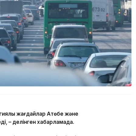
гиялық жағдайлар Ақтөбе және
ді, – делінген хабарламада.