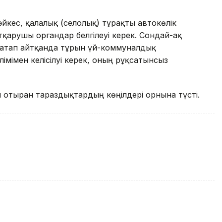
әйкес, қалалық (селолық) тұрақты автокөлік
тқарушы органдар белгілеуі керек. Сондай-ақ
 атап айтқанда тұрғын үй-коммуналдық
імімен келісілуі керек, оның рұқсатынсыз
 отырған тараздықтардың көңілдері орнына түсті.