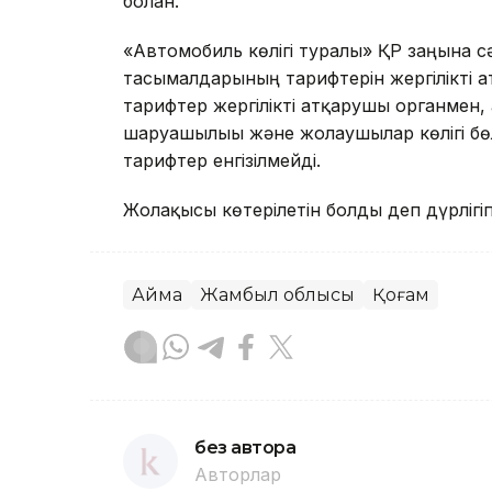
болған.
«Автомобиль көлігі туралы» ҚР заңына с
тасымалдарының тарифтерін жергілікті а
тарифтер жергілікті атқарушы органмен,
шаруашылығы және жолаушылар көлігі бөл
тарифтер енгізілмейді.
Жолақысы көтерілетін болды деп дүрлігіп
Аймақ
Жамбыл облысы
Қоғам
без автора
Авторлар