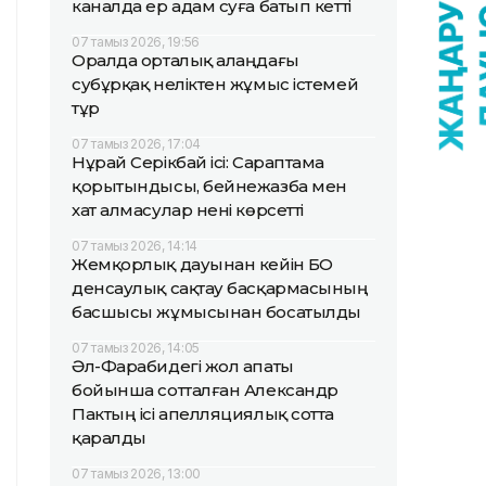
каналда ер адам суға батып кетті
07 тамыз 2026, 19:56
Оралда орталық алаңдағы
субұрқақ неліктен жұмыс істемей
тұр
07 тамыз 2026, 17:04
Нұрай Серікбай ісі: Сараптама
қорытындысы, бейнежазба мен
хат алмасулар нені көрсетті
07 тамыз 2026, 14:14
Жемқорлық дауынан кейін БҚО
денсаулық сақтау басқармасының
басшысы жұмысынан босатылды
07 тамыз 2026, 14:05
Әл-Фарабидегі жол апаты
бойынша сотталған Александр
Пактың ісі апелляциялық сотта
қаралды
07 тамыз 2026, 13:00