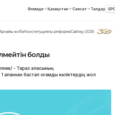
Әлемде
Қазақстан
Саясат
Талдау
SP
Арнайы жоба
Конституциялық реформа
Сайлау-2026
ілмейтін болды
ипник/ - Тараз қаласының
ақпаннан бастап қоғамдық көліктердің жол