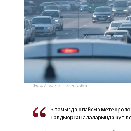
Фото: Алматы қаласының әкімдігі
6 тамызда қолайсыз метеороло
Талдықорған қалаларында күтіле