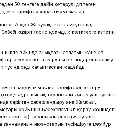
ен 50 теңгеге дейін көтеруді діттеген
лдікті тарифтер қарастырылмақ еді.
шысы Асқар Жанұзақовтың айтуынша,
ебебі қазіргі тариф қоғамдық көліктерге кететін
 шілде айында анықтаған болатын және ол
терін жергілікті атқарушы органдармен келісу
деп түсіндіреді қалыптасқан жағдайды
мінің заңдылығы және тарифтерді көтеру
өтпеуі жұртшылық тарапынан көп сауал туғызып
інде берілген хабарландыру ғана Жамбыл,
стары бойынша Бәсекелестікті қорғау жөніндегі
сы агенттік) тарапынан реакция туғызып,
а заңнаманың нюанстарын түсіндіруге мәжбүр