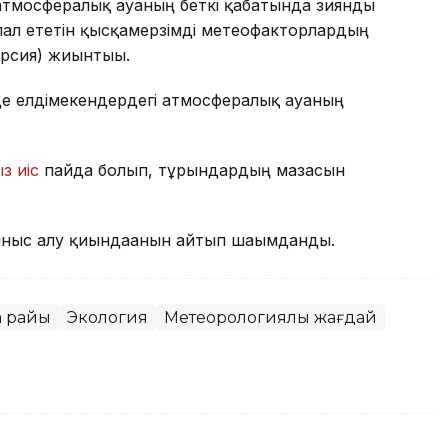
атмосфералық ауаның беткі қабатында зиянды
ал ететін қысқамерзімді метеофакторлардың
ерсия) жиынтығы.
де елдімекендердегі атмосфералық ауаның
з иіс
пайда болып, тұрғындардың мазасын
ныс алу қиындағанын айтып шағымданды.
а райы
Экология
Метеорологиялық жағдай