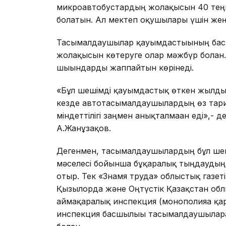
микроавтобустардың жолақысын 40 теңгед
болатын. Ал мектеп оқушылары үшін жеңі
Тасымалдаушылар қауымдастығының бас
жолақысын көтеруге олар мәжбүр болған. С
шығындарды жаппайтын көрінеді.
«Бұл шешімді қауымдастық өткен жылдың
кезде автотасымалдаушылардың өз тариф
міндеттілігі заңмен анықталмаған еді»,- 
А.Жанұзақов.
Дегенмен, тасымалдаушылардың бұл шеші
мәселесі бойынша бұқаралық тыңдаудың 
отыр. Тек «Знамя труда» облыстық газет
Қызылорда және Оңтүстік Қазақстан облы
аймақаралық инспекция (монополияға қар
инспекция басшылығы тасымалдаушыларғ