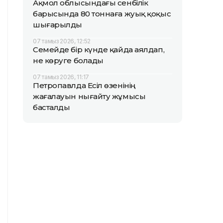
Ақмол облысындағы сенбілік
барысында 80 тоннаға жуық қоқыс
шығарылды
07 тамыз 2026, 12:52
Семейде бір күнде қайда аялдап,
не көруге болады
07 тамыз 2026, 11:17
Петропавлда Есіл өзенінің
жағалауын нығайту жұмысы
басталды