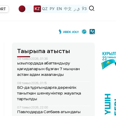
KZ
QZ
РУ
EN
中文
ق ز
ЎЗ
ORT
Тақырыпқа қатысты
08 тамыз 2026, 01:36
Қызылордада абаттандыру
қағидаларын бұзған 7 мыңнан
астам адам жазаланды
08 тамыз 2026, 01:15
БҚО-да тұрғындарға дөрекілік
танытқан шенеуніктер жауапқа
тартылды
07 тамыз 2026, 22:00
Павлодарда Сәтбаев атындағы