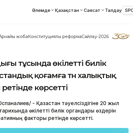
Әлемде
Қазақстан
Саясат
Талдау
SP
Арнайы жоба
Конституциялық реформа
Сайлау-2026
дығы тұсында өкілетті билік
стандық қоғамға тән халықтық
ретінде көрсетті
Оспаналиев/ - Қазақстан тәуелсіздігіне 20 жыл
тарихында өкілетті билік органдары өздерін
ократияның факторы ретінде көрсетті.