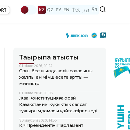
KZ
QZ
РУ
EN
中文
ق ز
ЎЗ
ORT
Тақырыпқа қатысты
01 шілде 2026, 10:24
Соңғы бес жылда көлік саласының
жалпы өнімі үш есеге артты —
министр
01 шілде 2026, 10:06
Жаңа Конституцияға орай
Қазақстанның құқықтық саясат
тұжырымдамасы қайта әзірленеді
30 маусым 2026, 14:55
ҚР Президентінің Парламент