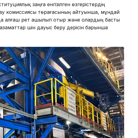
итуциялық заңға енгізілген өзгерістердің
лау комиссиясы төрағасының айтуынша, мұндай
да алғаш рет ашылып отыр және олардың басты
 азаматтар үшін дауыс беру үдерісін барынша