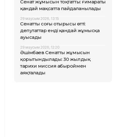
Сенат жұмысын тоқтатты: ғимараты
қандай мақсатта пайдаланылады
29 маусым 2026, 13:15
Сенаттың соңғы отырысы өтті:
депутаттар енді қандай жұмысқа
ауысады
29 маусым 2026, 12:20
Әшімбаев Сенаттың жұмысын
қорытындылады: 30 жылдық
тарихи миссия абыроймен
аяқталады