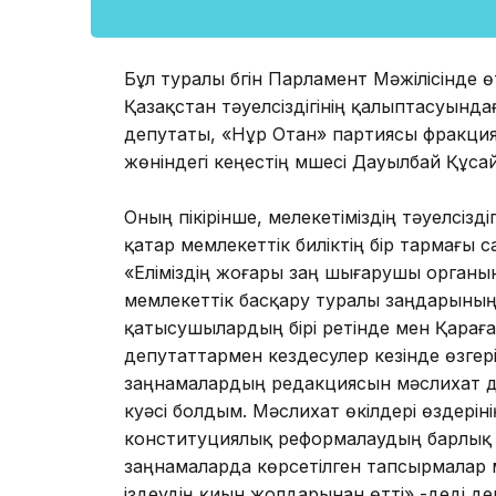
Бұл туралы бүгін Парламент Мәжілісінде ө
Қазақстан тәуелсіздігінің қалыптасуында
депутаты, «Нұр Отан» партиясы фракц
жөніндегі кеңестің мүшесі Дауылбай Құса
Оның пікірінше, мелекетіміздің тәуелсіз
қатар мемлекеттік биліктің бір тармағы 
«Еліміздің жоғары заң шығарушы органы
мемлекеттік басқару туралы заңдарыны
қатысушылардың бірі ретінде мен Қара
депутаттармен кездесулер кезінде өзгері
заңнамалардың редакциясын мәслихат де
куәсі болдым. Мәслихат өкілдері өздері
конституциялық реформалаудың барлық к
заңнамаларда көрсетілген тапсырмалар 
іздеудің қиын жолдарынан өтті»,-деді де