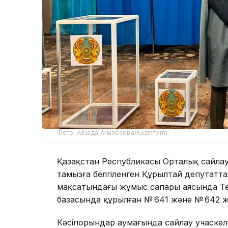
Фото: Айзада Ағылбаева/Kazinform
Қазақстан Республикасы Орталық сайла
тамызға белгіленген Құрылтай депутат
мақсатындағы жұмыс сапары аясында Тем
базасында құрылған № 641 және № 642 ж
Кәсіпорындар аумағында сайлау учаскелер