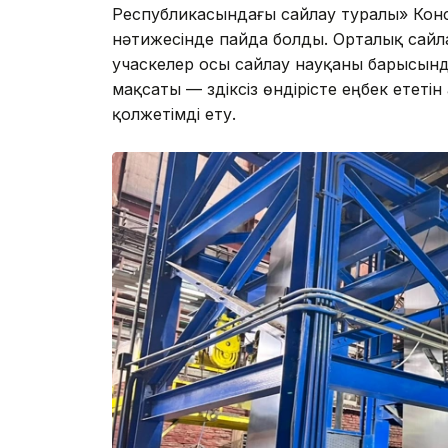
Республикасындағы сайлау туралы» Конст
нәтижесінде пайда болды. Орталық сай
учаскелер осы сайлау науқаны барысын
мақсаты — үздіксіз өндірісте еңбек ететін
қолжетімді ету.