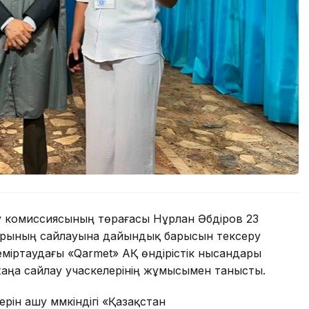
у комиссиясының төрағасы Нұрлан Әбдіров 23
тарының сайлауына дайындық барысын тексеру
іртаудағы «Qarmet» АҚ өндірістік нысандары
аңа сайлау учаскелерінің жұмысымен танысты.
ін ашу мүмкіндігі «Қазақстан