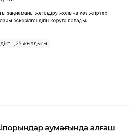
ты заңнаманы жетілдіру жолына көз жүгіртер
алары ескерілгендігін көруге болады.
іздіктің 25 жылдығы
сіпорындар аумағында алғаш