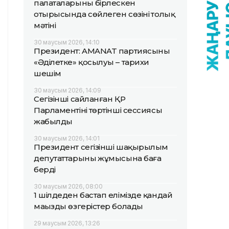
палаталарының бірлескен
отырысында сөйлеген сөзінің толық
мәтіні
30 маусым 2026, 14:10
Президент: AMANAT партиясының
«Әділетке» қосылуы – тарихи
шешім
30 маусым 2026, 14:09
Сегізінші сайланған ҚР
Парламентінің төртінші сессиясы
жабылды
30 маусым 2026, 14:01
Президент сегізінші шақырылым
депутаттарының жұмысына баға
берді
30 маусым 2026, 08:00
1 шілдеден бастап елімізде қандай
маңызды өзгерістер болады
29 маусым 2026, 13:26