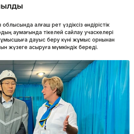
ашылды
блысында алғаш рет үздіксіз өндірістік
рдың аумағында тікелей сайлау учаскелері
ұмысшыға дауыс беру күні жұмыс орнынан
ығын жүзеге асыруға мүмкіндік береді.