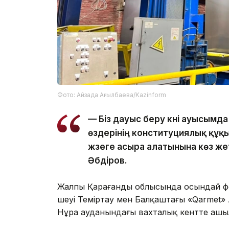
Фото: Айзада Ағылбаева/Kazinform
— Біз дауыс беру күні ауысым
өздерінің конституциялық құ
жүзеге асыра алатынына көз жет
Әбдіров.
Жалпы Қарағанды облысында осындай фо
үшеуі Теміртау мен Балқаштағы «Qarmet» 
Нұра ауданындағы вахталық кентте ашы