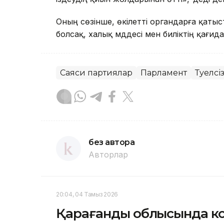
Оның сөзінше, өкілетті органдарға қатыс
болсақ, халық мүддесі мен биліктің қағид
Саяси партиялар
Парламент
Тәуелс
без автора
Авторлар
20:04, 04 Тамыз 2026
Қарағанды облысында кә