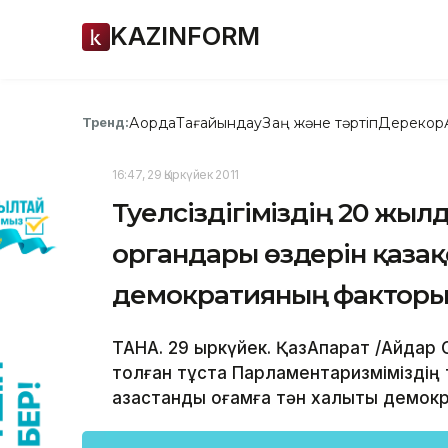
KAZINFORM
Ақорда
Тағайындау
Заң және тәртіп
Дерекқор
Тренд:
16:47, 29 Қыркүйек 2011
Тәуелсіздігіміздің 20 жыл
органдары өздерін қазақ
демократияның факторы 
ТАНА. 29 қыркүйек. ҚазАқпарат /Айдар 
толған тұста Парламентаризміміздің 
қазақстандық қоғамға тән халықтық дем