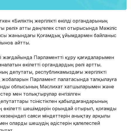
ткен «Биліктің жергілікті өкілді органдарының
ғы рөлі» атты дөңгелек үстел отырысында Мәжіліс
иясы жанындағы Қоғамдық ұйымдармен байланыс
йынов айтты.
дігі жағдайында Парламентті құру қағидаларымен
саналатын өкілетті органдардың рөлі артты.
ның депутаты, республикамыздағы жергілікті
ң жобаларын Парламент палатасында талқылауға
ғанды облысының Мәслихат хатшыларымен және
стер мен толықтырулар енгізілген
путаттары түсіністікпен қабылдағандарының
нің өкілетті шешімдерін орындай отырып, қоғамды
езеңіндегі саяси міндеттерін анықтау арқылы
мен оларды шешудің әдістерін қалелеспей
путат.