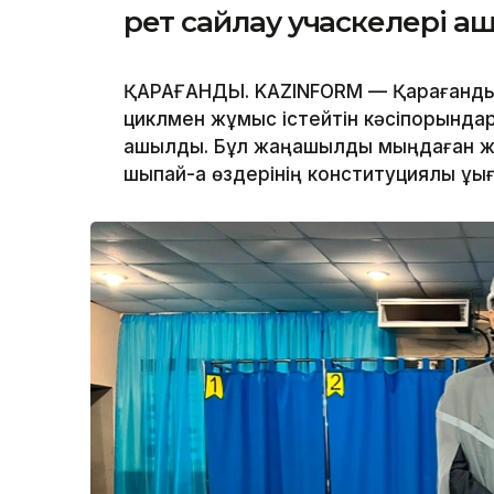
рет сайлау учаскелері 
ҚАРАҒАНДЫ. KAZINFORM — Қарағанды о
циклмен жұмыс істейтін кәсіпорында
ашылды. Бұл жаңашылдық мыңдаған ж
шықпай-ақ өздерінің конституциялық құқ