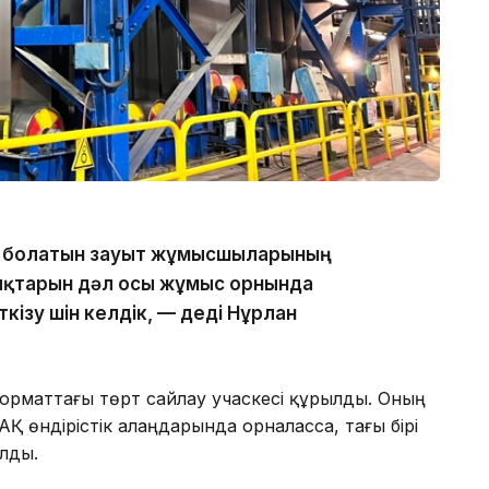
да болатын зауыт жұмысшыларының
қықтарын дәл осы жұмыс орнында
кізу үшін келдік, — деді Нұрлан
рматтағы төрт сайлау учаскесі құрылды. Оның
АҚ өндірістік алаңдарында орналасса, тағы бірі
лды.