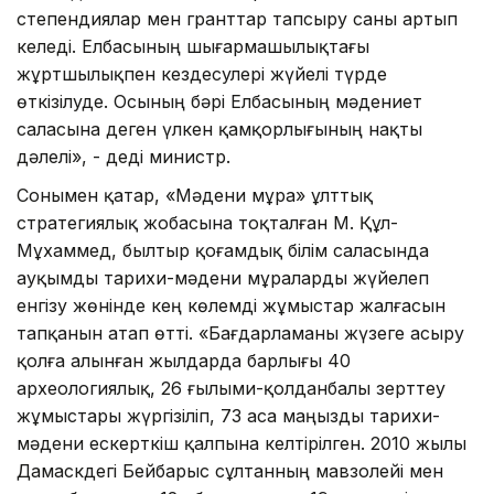
степендиялар мен гранттар тапсыру саны артып
келеді. Елбасының шығармашылықтағы
жұртшылықпен кездесулері жүйелі түрде
өткізілуде. Осының бәрі Елбасының мәдениет
саласына деген үлкен қамқорлығының нақты
дәлелі», - деді министр.
Сонымен қатар, «Мәдени мұра» ұлттық
стратегиялық жобасына тоқталған М. Құл-
Мұхаммед, былтыр қоғамдық білім саласында
ауқымды тарихи-мәдени мұраларды жүйелеп
енгізу жөнінде кең көлемді жұмыстар жалғасын
тапқанын атап өтті. «Бағдарламаны жүзеге асыру
қолға алынған жылдарда барлығы 40
археологиялық, 26 ғылыми-қолданбалы зерттеу
жұмыстары жүргізіліп, 73 аса маңызды тарихи-
мәдени ескерткіш қалпына келтірілген. 2010 жылы
Дамаскдегі Бейбарыс сұлтанның мавзолейі мен