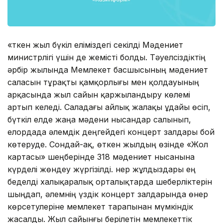
«Өткен жыл бүкіл еліміздегі секілді Мәдениет
министрлігі үшін де жемісті болды. Тәуелсіздіктің
әрбір жылында Мемлекет басшысының мәдениет
саласын тұрақты қамқорлығы мен қолдауының
арқасында жыл сайын қаржыландыру көлемі
артып келеді. Саладағы айлық жалақы ұдайы өсіп,
бүткіл елде жаңа мәдени нысандар салынып,
елордада әлемдік деңгейдегі концерт залдары бой
көтеруде. Сондай-ақ, өткен жылдың өзінде «Жол
картасы» шеңберінде 318 мәдениет нысанына
күрделі жөндеу жүргізілді. Өнер жұлдыздары ең
беделді халықаралық орталықтарда шеберліктерін
шыңдап, әлемнің үздік концерт залдарында өнер
көрсетулеріне мемлекет тарапынан мүмкіндік
жасалды. Жыл сайынғы берілетін мемлекеттік