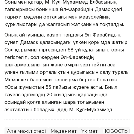
Сонымен қатар, М. Құл-Мұхаммед Елбасының
тапсырмасы бойынша Әл-Фарабидің Дамаскдегі
тарихи-мәдени орталығы мен мавзолейінің
құрылыстары да жалғасып жатқанына тоқталды.
Оның айтуынша, қазіргі таңдағы Әл-Фарабидың
сүйегі Дамаск қаласындағы үлкен қорымда жатыр.
Сол қорымның іргесіндегі 68 үй құлатылып, орны
тегістеліп, сол жерден Әл-Фарабидің
шығармашылығын және өмірін зерттейтін аса
үлкен ғылыми орталықтың құрылысын салу туралы
Мемлекет басшысы тапсырма берген болатын.
«Осы жұмыстың 55 пайызы жүзеге асты. Биыл
тәуелсіздігіміздің 20 жылдығы қарсаңында
осындай қолға алынған шара толығымен
аяқталатын болады», деді М. Құл-Мұхаммед.
Алқа мәжілістері
Мәдениет
Үкімет
НОВОСТЬ В