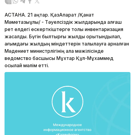
АСТАНА. 21 қаңтар. ҚазАқпарат /Қанат
Мәметқазыұлы/ - Тәуелсіздік жылдарында алғаш
рет елдегі ескерткіштерге толық инвентаризация
жасалды. Бүгін былтырғы жылды қорытындылап,
ағымдағы жылдың міндеттерін талқылауға арналған
Мәдениет министрлігінің алқа мәжілісінде
ведомство басшысы Мұхтар Құл-Мұхаммед
осылай мәлім етті.