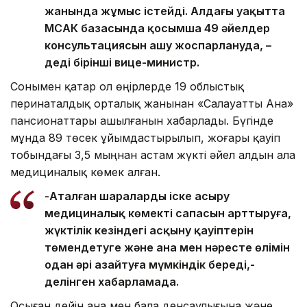
жанында жұмыс істейді. Алдағы уақытта
МСАК базасында қосымша 49 әйелдер
консультациясын ашу жоспарлануда, –
деді бірінші вице-министр.
Сонымен қатар ол өңірлерде 19 облыстық
перинаталдық орталық жанынан «Салауатты Ана»
пансионаттары ашылғанын хабарлады. Бүгінде
мұнда 89 төсек ұйымдастырылып, жоғары қауіп
тобындағы 3,5 мыңнан астам жүкті әйел алдын ала
медициналық көмек алған.
-Аталған шараларды іске асыру
медициналық көмектің сапасын арттыруға,
жүктілік кезіндегі асқыну қауіптерін
төмендетуге және ана мен нәресте өлімін
одан әрі азайтуға мүмкіндік береді,-
делінген хабарламада.
Осыған дейін ана мен бала денсаулығына және