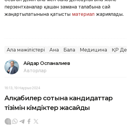
перзентханалар қашан замана талабына сай
жаңартылатынына қатысты
материал
жариялады.
Алқа мәжілістері
Ана
Бала
Медицина
ҚР Денс
Айдар Оспаналиев
Авторлар
16:13, 19 Наурыз 2024
Алқабилер сотына кандидаттар
тізімін әкімдіктер жасайды