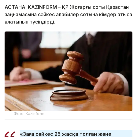
АСТАНА. KAZINFORM – ҚР Жоғарғы соты Қазақстан
заңнамасына сәйкес алқабилер сотына кімдер қатыса
алатынын түсіндірді.
Фото: Kazinform
«Заңға сәйкес 25 жасқа толған және