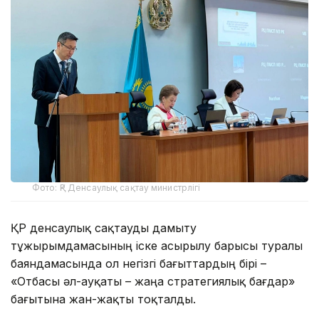
Фото: ҚР Денсаулық сақтау министрлігі
ҚР денсаулық сақтауды дамыту
тұжырымдамасының іске асырылу барысы туралы
баяндамасында ол негізгі бағыттардың бірі –
«Отбасы әл-ауқаты – жаңа стратегиялық бағдар»
бағытына жан-жақты тоқталды.