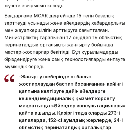
жүзеге асырылып келеді.
Бағдарлама МСАК деңгейінде 15 тегін базалық
зерттеуді ұсынады және әйелдердің хабардарлығы
мен жауапкершілігін арттыруға бағытталған.
Министрліктің тарапынан 17 өңірдегі 19 облыстық
перинаталдық орталықты жаңғырту бойынша
мастер-жоспарлар бекітілді. Бұл құрылымдарды
біріздендіруге және озық технологияларды енгізуге
мүмкіндік береді.
-Жаңғырту шеңберінде отбасын
жоспарлаудан бастап босанғаннан кейінгі
қалпына келтіруге дейін әйелдерге
кешенді медициналық қызмет көрсету
мақсатында «Әйелдер консультациялары»
қайта ашылды. Қазіргі таңда олардың 273-і
қалаларда, 152-сі ауылдық жерлерде, 24-і
облыстық перинаталдық орталықтар