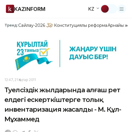
KAZINFORM
KZ
Сайлау-2026
Конституциялық реформа
Арнайы жо
Тренд:
12:47, 21 Қаңтар 2011
Тәуелсіздік жылдарында алғаш рет
елдегі ескерткіштерге толық
инвентаризация жасалды - М. Құл-
Мұхаммед