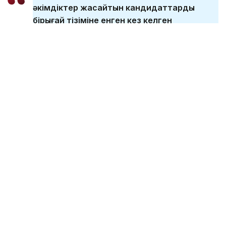
әкімдіктер жасайтын кандидаттардың
бірыңғай тізіміне енген кез келген
Қазақстан азаматы алқаби бола алады.
Жас шегі белгіленді, оған жеткенде
адамның белгілі бір өмірлік тәжірибесі, білімі
бар және өз бетінше шешім қабылдай
алады. Заң аясында алқабиге қабылдау
кезінде ұлтына, әлеуметтік немесе
мүліктік жағдайына, дінге көзқарасына,
нанымына байланысты шектеулерге
тыйым салынған», - делінген Жоғарғы
соттың Kazinform агенттігіне берген
жауабында.
Соттылығы бар және басқа қылмыстық іс бойынша
күдікті немесе айыпталушы деп танылған
азаматтар алқабилер мүшесі бола алмайды.
Мұндай жағдайлар шешім қабылдау кезіндегі