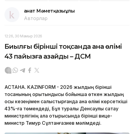
Қанат Мәметқазыұлы
Авторлар
12:26, 30 Мамыр 2026
Биылғы бірінші тоқсанда ана өлімі
43 пайызға азайды – ДСМ
АСТАНА. KAZINFORM - 2026 жылдың бірінші
тоқсанының қорытындысы бойынша өткен жылдың
осы кезеңімен салыстырғанда ана өлімі көрсеткіші
43%-ға төмендеді, Бұл туралы Денсаулық сақтау
министрлігінің алқа отырысында бірінші вице-
министр Тимур Сұлтанғазиев мәлімдеді.