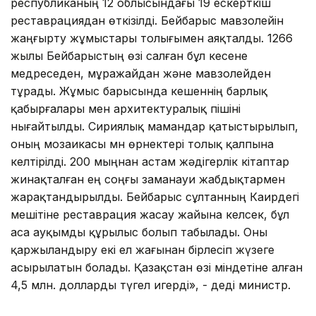
республиканың 12 облысындағы 19 ескерткіш
реставрациядан өткізілді. Бейбарыс мавзолейін
жаңғырту жұмыстары толығымен аяқталды. 1266
жылы Бейбарыстың өзі салған бұл кесене
медреседен, мұражайдан және мавзолейден
тұрады. Жұмыс барысында кешеннің барлық
қабырғалары мен архитектуралық пішіні
нығайтылды. Сириялық мамандар қатыстырылып,
оның мозаикасы мн өрнектері толық қалпына
келтірілді. 200 мыңнан астам жәдігерлік кітаптар
жинақталған ең соңғы заманауи жабдықтармен
жарақтандырылды. Бейбарыс сұлтанның Каирдегі
мешітіне реставрация жасау жайына келсек, бұл
аса ауқымды құрылыс болып табылады. Оны
қаржыландыру екі ел жағынан бірлесіп жүзеге
асырылатын болады. Қазақстан өзі міндетіне алған
4,5 млн. долларды түгел игерді», - деді министр.