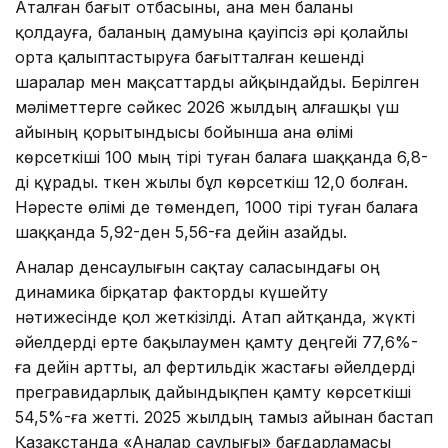
Аталған бағыт отбасыны, ана мен баланы
қолдауға, баланың дамуына қауіпсіз әрі қолайлы
орта қалыптастыруға бағытталған кешенді
шаралар мен мақсаттарды айқындайды. Берілген
мәліметтерге сәйкес 2026 жылдың алғашқы үш
айының қорытындысы бойынша ана өлімі
көрсеткіші 100 мың тірі туған балаға шаққанда 6,8-
ді құрады. Өткен жылы бұл көрсеткіш 12,0 болған.
Нәресте өлімі де төмендеп, 1000 тірі туған балаға
шаққанда 5,92-ден 5,56-ға дейін азайды.
Аналар денсаулығын сақтау саласындағы оң
динамика бірқатар факторды күшейту
нәтижесінде қол жеткізілді. Атап айтқанда, жүкті
әйелдерді ерте бақылаумен қамту деңгейі 77,6%-
ға дейін артты, ал фертильдік жастағы әйелдерді
прегравидарлық дайындықпен қамту көрсеткіші
54,5%-ға жетті. 2025 жылдың тамыз айынан бастап
Қазақстанда «Аналар саулығы» бағдарламасы