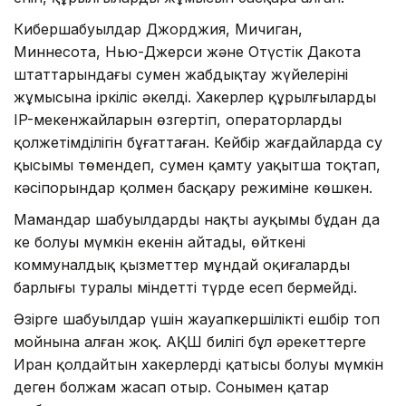
Кибершабуылдар Джорджия, Мичиган,
Миннесота, Нью-Джерси және Оңтүстік Дакота
штаттарындағы сумен жабдықтау жүйелерінің
жұмысына іркіліс әкелді. Хакерлер құрылғылардың
IP-мекенжайларын өзгертіп, операторлардың
қолжетімділігін бұғаттаған. Кейбір жағдайларда су
қысымы төмендеп, сумен қамту уақытша тоқтап,
кәсіпорындар қолмен басқару режиміне көшкен.
Мамандар шабуылдардың нақты ауқымы бұдан да
кең болуы мүмкін екенін айтады, өйткені
коммуналдық қызметтер мұндай оқиғалардың
барлығы туралы міндетті түрде есеп бермейді.
Әзірге шабуылдар үшін жауапкершілікті ешбір топ
мойнына алған жоқ. АҚШ билігі бұл әрекеттерге
Иран қолдайтын хакерлердің қатысы болуы мүмкін
деген болжам жасап отыр. Сонымен қатар