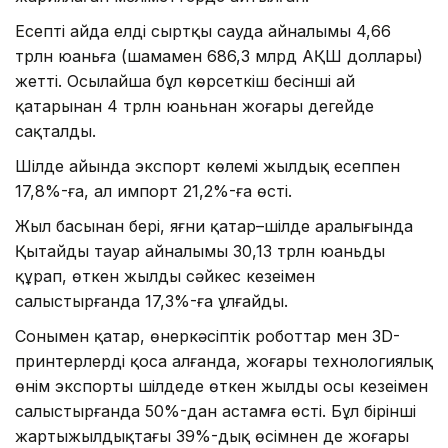
Есепті айда елдің сыртқы сауда айналымы 4,66
трлн юаньға (шамамен 686,3 млрд АҚШ доллары)
жетті. Осылайша бұл көрсеткіш бесінші ай
қатарынан 4 трлн юаньнан жоғары деңгейде
сақталды.
Шілде айында экспорт көлемі жылдық есеппен
17,8%-ға, ал импорт 21,2%-ға өсті.
Жыл басынан бері, яғни қаңтар–шілде аралығында
Қытайдың тауар айналымы 30,13 трлн юаньды
құрап, өткен жылдың сәйкес кезеңімен
салыстырғанда 17,3%-ға ұлғайды.
Сонымен қатар, өнеркәсіптік роботтар мен 3D-
принтерлерді қоса алғанда, жоғары технологиялық
өнім экспорты шілдеде өткен жылдың осы кезеңімен
салыстырғанда 50%-дан астамға өсті. Бұл бірінші
жартыжылдықтағы 39%-дық өсімнен де жоғары