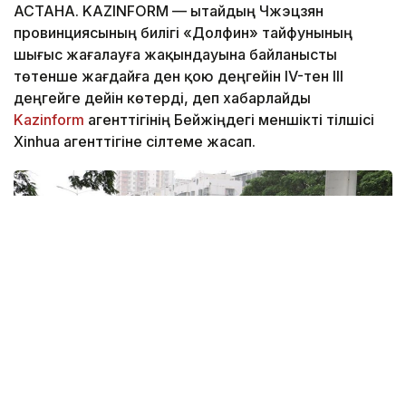
АСТАНА. KAZINFORM — Қытайдың Чжэцзян
провинциясының билігі «Долфин» тайфунының
шығыс жағалауға жақындауына байланысты
төтенше жағдайға ден қою деңгейін IV-тен III
деңгейге дейін көтерді, деп хабарлайды
Kazinform
агенттігінің Бейжіңдегі меншікті тілшісі
Xinhua агенттігіне сілтеме жасап.