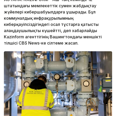
штатындағы мемлекеттік сумен жабдықтау
жүйелері кибершабуылдарға ұшырады. Бұл
коммуналдық инфрақұрылымның
киберқауіпсіздігіндегі осал тұстарға қатысты
алаңдаушылықты күшейтті, деп хабарлайды
Kazinform агенттігінің Вашингтондағы меншікті
тілшісі CBS News-ке сілтеме жасап.