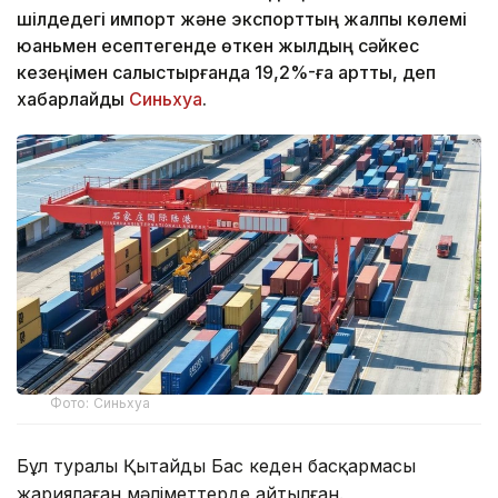
шілдедегі импорт және экспорттың жалпы көлемі
юаньмен есептегенде өткен жылдың сәйкес
кезеңімен салыстырғанда 19,2%-ға артты, деп
хабарлайды
Синьхуа
.
Фото: Синьхуа
Бұл туралы Қытайдың Бас кеден басқармасы
жариялаған мәліметтерде айтылған.