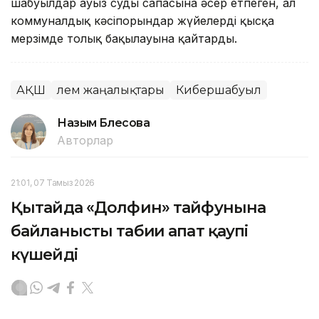
шабуылдар ауыз судың сапасына әсер етпеген, ал
коммуналдық кәсіпорындар жүйелерді қысқа
мерзімде толық бақылауына қайтарды.
АҚШ
Әлем жаңалықтары
Кибершабуыл
Назым Бөлесова
Авторлар
21:01, 07 Тамыз 2026
Қытайда «Долфин» тайфунына
байланысты табиғи апат қаупі
күшейді