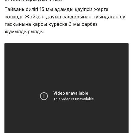
Тайвань билігі 15 мың адамды қауіпсіз жерге
көшірді. Жойқын дауыл салдарынан туындаған су
тасқынына қарсы күреске 3 мың сарбаз
жұмылдырылды.