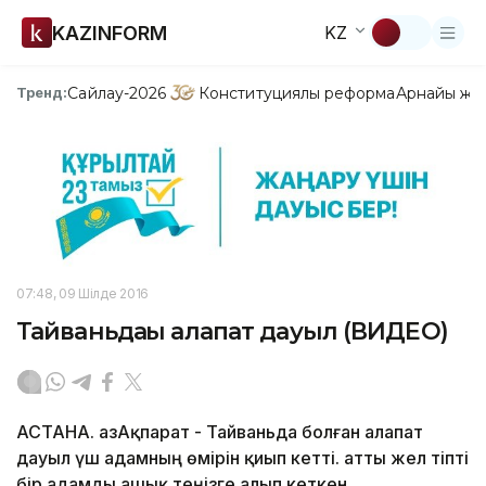
KAZINFORM
KZ
Сайлау-2026
Конституциялық реформа
Арнайы жо
Тренд:
07:48, 09 Шілде 2016
Тайваньдағы алапат дауыл (ВИДЕО)
АСТАНА. ҚазАқпарат - Тайваньда болған алапат
дауыл үш адамның өмірін қиып кетті. Қатты жел тіпті
бір адамды ашық теңізге алып кеткен.