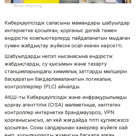
Фото: whyy.org
Киберқауіпсіздік саласының мамандары шабуылдар
интернетке қосылған, қорғаныс деңгейі төмен
өндірістік компьютерлерді пайдаланатын мыңдаған
сумен жабдықтау жүйесінің осал екенін көрсетті.
Шабуылдардың негізгі нысанасына өндірістік
жабдықтарды, су қысымын және тазарту
станцияларындағы химиялық заттардың мөлшерін
басқаратын бағдарламаланатын логикалық
контроллерлер (PLC) айналды.
АҚШ-тың Киберқауіпсіздік және инфрақұрылымды
қорғау агенттігінің (CISA) мәліметінше, көптеген
контроллер интернетке брандмауэрсіз, VPN
қорғанысынсыз, ал кей жағдайда тіпті құпиясөзсіз
қосылған. Соның салдарынан хакерлер жүйеге оңай
еніп, құрылғылардың жұмысын басқара алған.