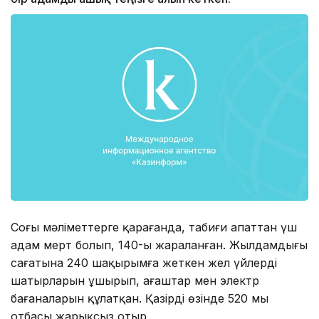
Соңғы мәліметтерге қарағанда, табиғи апаттан үш
адам мерт болып, 140-ы жараланған. Жылдамдығы
сағатына 240 шақырымға жеткен жел үйлердің
шатырларын ұшырып, ағаштар мен электр
бағаналарын құлатқан. Қазірдің өзінде 520 мың
отбасы жарықсыз отыр.