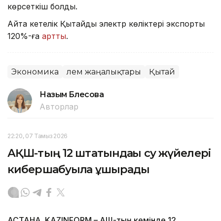
көрсеткіш болды.
Айта кетелік Қытайдың электр көліктері экспорты
120%-ға
артты
.
Экономика
Әлем жаңалықтары
Қытай
Назым Бөлесова
Авторлар
22:20, 07 Тамыз 2026
АҚШ-тың 12 штатындағы су жүйелері
кибершабуылға ұшырады
АСТАНА. KAZINFORM – АҚШ-тың кемінде 12