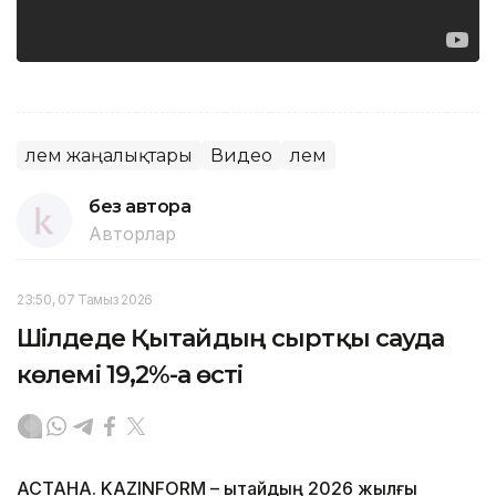
Әлем жаңалықтары
Видео
Әлем
без автора
Авторлар
23:50, 07 Тамыз 2026
Шілдеде Қытайдың сыртқы сауда
көлемі 19,2%-ға өсті
АСТАНА. KAZINFORM – Қытайдың 2026 жылғы