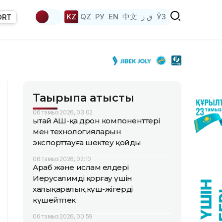
KZ
QZ
РУ
EN
中文
ق ز
ЎЗ
ORT
Тақырыпқа қатысты
06 тамыз 2026, 03:02
Қытай АҚШ-қа дрон компоненттері
мен технологияларын
экспорттауға шектеу қойды
06 тамыз 2026, 02:10
Араб және ислам елдері
Иерусалимді қорғау үшін
халықаралық күш-жігерді
күшейтпек
06 тамыз 2026, 00:59