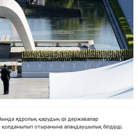
айында ядролық қарудың ірі державалар
е қолданылып отырғанына алаңдаушылық білдірді.