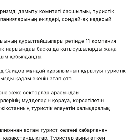
ризмді дамыту комитеті басшылығы, туристік
мпанияларының өкілдері, сондай-ақ кәдесый
ығының құрылтайшылары ретінде 11 компания
тік нарығындағы басқа да қатысушыларды жаңа
шім қабылданды.
ед Саидов мұндай құрылымның құрылуы туристік
ңызды қадам екенін атап өтті.
не жеке секторлар арасындағы
ерінің мүдделерін қорғауға, көрсетілетін
жікстанның туристік әлеуетін халықаралық
ллионнан астам турист келгені хабарланған
– қазақстандықтар. Туристер ағыны өткен