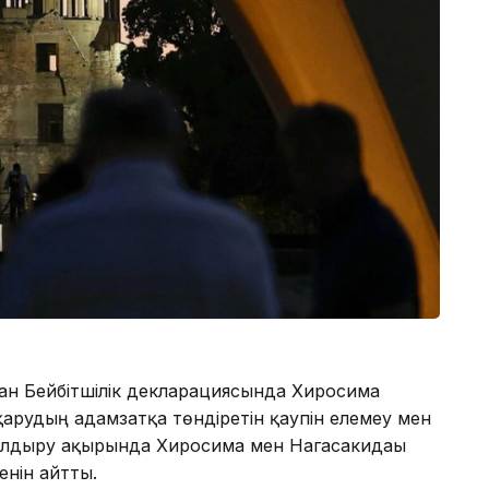
ан Бейбітшілік декларациясында Хиросима
арудың адамзатқа төндіретін қаупін елемеу мен
лдыру ақырында Хиросима мен Нагасакидағы
енін айтты.