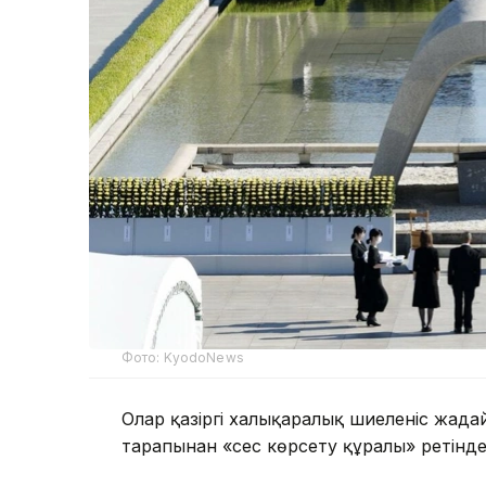
Фото: KyodoNews
Олар қазіргі халықаралық шиеленіс жағд
тарапынан «сес көрсету құралы» ретінд