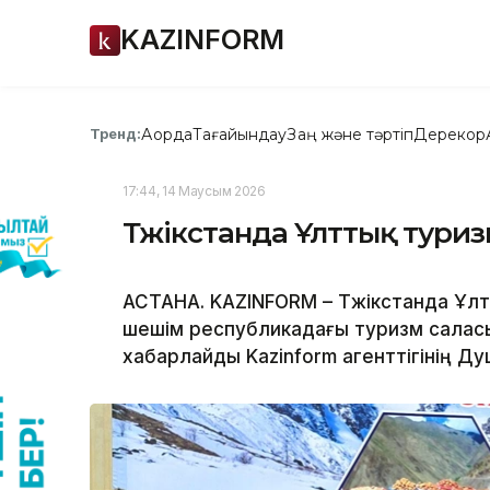
KAZINFORM
Ақорда
Тағайындау
Заң және тәртіп
Дерекқор
Тренд:
17:44, 14 Маусым 2026
Тәжікстанда Ұлттық тур
АСТАНА. KAZINFORM – Тәжікстанда Ұл
шешім республикадағы туризм салас
хабарлайды Kazinform агенттігінің Ду