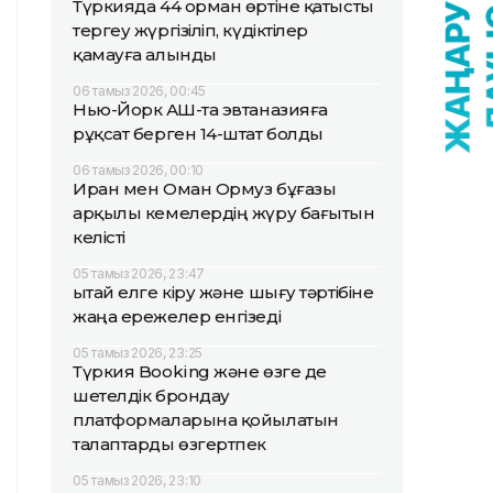
Түркияда 44 орман өртіне қатысты
тергеу жүргізіліп, күдіктілер
қамауға алынды
06 тамыз 2026, 00:45
Нью-Йорк АҚШ-та эвтаназияға
рұқсат берген 14-штат болды
06 тамыз 2026, 00:10
Иран мен Оман Ормуз бұғазы
арқылы кемелердің жүру бағытын
келісті
05 тамыз 2026, 23:47
Қытай елге кіру және шығу тәртібіне
жаңа ережелер енгізеді
05 тамыз 2026, 23:25
Түркия Booking және өзге де
шетелдік брондау
платформаларына қойылатын
талаптарды өзгертпек
05 тамыз 2026, 23:10