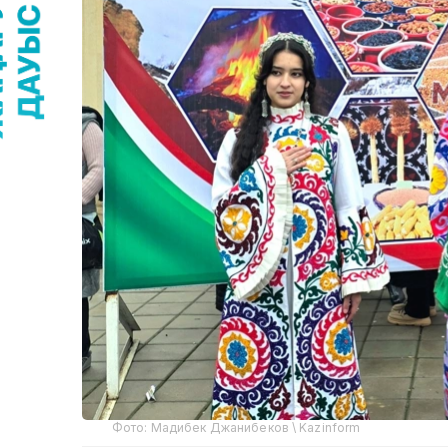
Фото: Мадибек Джанибеков \ Kazinform