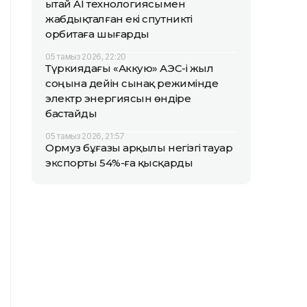
Қытай AI технологиясымен
жабдықталған екі спутникті
орбитаға шығарды
05 тамыз 2026, 22:20
Түркиядағы «Аккую» АЭС-і жыл
соңына дейін сынақ режимінде
электр энергиясын өндіре
бастайды
05 тамыз 2026, 21:57
Ормуз бұғазы арқылы негізгі тауар
экспорты 54%-ға қысқарды