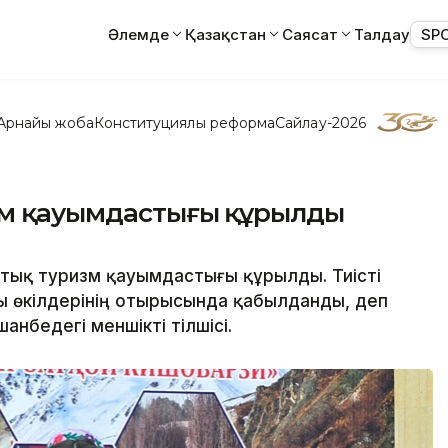
Әлемде
Қазақстан
Саясат
Талдау
SP
Арнайы жоба
Конституциялық реформа
Сайлау-2026
изм қауымдастығы құрылды
ттық туризм қауымдастығы құрылды. Тиісті
ы өкілдерінің отырысында қабылданды, деп
шанбедегі меншікті тілшісі.