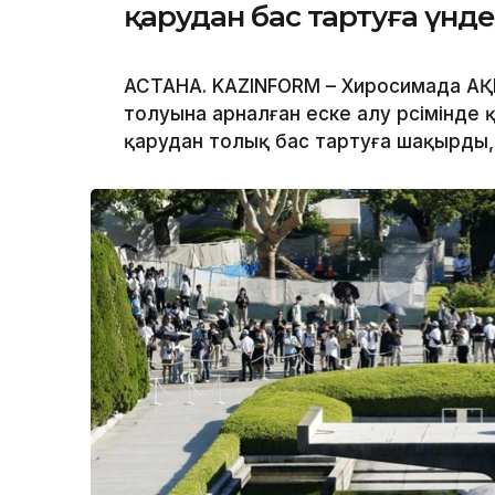
қарудан бас тартуға үнд
АСТАНА. KAZINFORM – Хиросимада АҚ
толуына арналған еске алу рәсімінде
қарудан толық бас тартуға шақырды