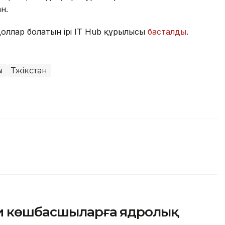
н.
доллар болатын ірі IT Hub құрылысы
басталды
.
ы
Тәжікстан
си көшбасшыларға ядролық