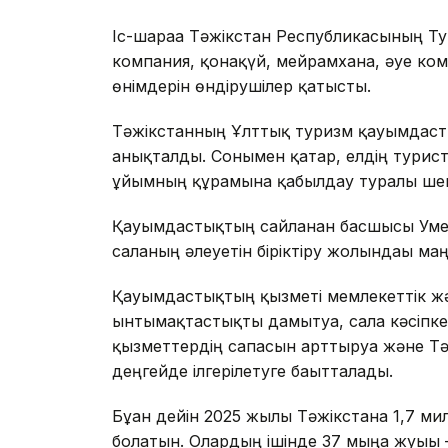
Іс-шараға Тәжікстан Республикасының Ту
компания, қонақүй, мейрамхана, әуе ко
өнімдерін өндірушілер қатысты.
Тәжікстанның Ұлттық туризм қауымдаст
анықталды. Сонымен қатар, елдің турис
ұйымның құрамына қабылдау туралы ше
Қауымдастықтың сайланған басшысы Ум
саланың әлеуетін біріктіру жолындағы ма
Қауымдастықтың қызметі мемлекеттік жә
ынтымақтастықты дамытуға, сала кәсіпкерл
қызметтердің сапасын арттыруға және Тә
деңгейде ілгерілетуге бағытталады.
Бұған дейін 2025 жылы Тәжікстанға 1,7 ми
болатын. Олардың ішінде 37 мыңға жуығы 