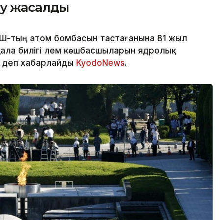
еу жасалды
Ш-тың атом бомбасын тастағанына 81 жыл
 қала билігі әлем көшбасшыларын ядролық
, деп хабарлайды
KyodoNews
.