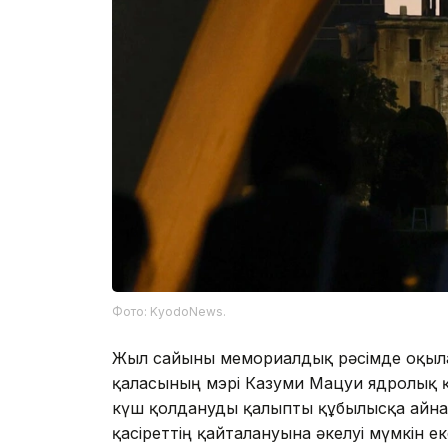
Фото: KyodoNews.
Жыл сайынғы мемориалдық рәсімде оқылғ
қаласының мэрі Казуми Мацуи ядролық қ
күш қолдануды қалыпты құбылысқа айна
қасіреттің қайталануына әкелуі мүмкін ек