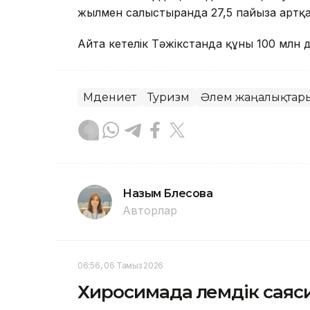
жылмен салыстырғанда 27,5 пайызға артқа
Айта кетелік Тәжікстанда құны 100 млн 
Мәдениет
Туризм
Әлем жаңалықтар
Назым Бөлесова
Авторлар
06:56, 06 Тамыз 2026
Хиросимада әлемдік сая