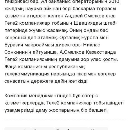
тәжірибесі бар. Ал байланыс операторының 2010
жылдың наурыз айынан бері басқарма төрағасы
қызметін атқарып келген Андрей Смелков енді
Теле2 компаниялар тобының Швециядағы штаб-
пәтерінде жұмыс жасамақ. Оның ондағы бас
кеңесшісі деп аталмақ. Орталық Еуропа мен
Еуразия макроаймағы директоры Никлас
Сонкинннің айтуынша, А.Смелков Қазақстанда
Теле2 компаниясының дамуына зор үлес қосты.
Жаңа компанияны республиканың
телекоммуникация нарығында пікірімен өзгелер
санасатын дәрежеге дейін жеткізді.
Компания менеджментіндегі бұл өзгеріс
қызметкерлердің Теле2 компаниялар тобы ішіндегі
ұзақмерзімді даму жоспарының бір бөлшегі.