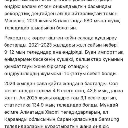
өндіріс көлемі өткен онжылдықтың басындағы
рекордтық деңгейден әлі де айтарлықтай төмен.
Мәселен, 2013 жылы Қазақстанда 580 мыңға жуық
теледидар шығарылған болатын.
Рекордтық көрсеткіштен кейін салада құлдырау
басталды. 2021–2023 жылдары жыл сайын небәрі
9–12 мың теледидар ғана өндірілді. Бұған импорттық
өнімдермен бәсекенің күшеюі, бөлшектер құнының
қымбаттауы және бірқатар отандық
өндірушілердің жұмысын тоқтатуы себеп болды.
2024 жылдан сала қайта жандана басталды. Сол
жылы өндіріс көлемі 4,6 есеге өсіп, 43,5 мың данаға
жетті. Ал 2025 жылы өндіріс тағы 3,1 есеге артып,
статистика 134,9 мың теледидар болды. Мұндай
өсімге Алматыда Xiaomi теледидарларын, ал
Қарағанды облысының Саран қаласында Samsung
теледидарларын құрастыратын жаңа өндіріс