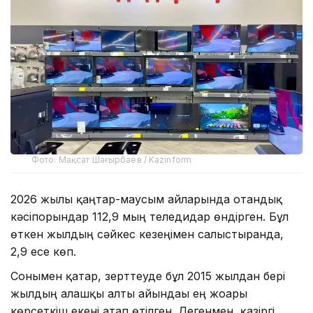
Фото: Мақсат Шағырбаев / Kazinform
2026 жылы қаңтар-маусым айларында отандық
кәсіпорындар 112,9 мың теледидар өндірген. Бұл
өткен жылдың сәйкес кезеңімен салыстырғанда,
2,9 есе көп.
Сонымен қатар, зерттеуде бұл 2015 жылдан бері
жылдың алғашқы алты айындағы ең жоғары
көрсеткіш екені атап өтілген. Дегенмен, қазіргі