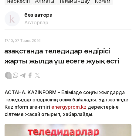
Өнеркәсіп
Алматы
Тағайындау
Қоғам
без автора
Авторлар
17:10, 07 Тамыз 2026
Қазақстанда теледидар өндірісі
жарты жылда үш есеге жуық өсті
АСТАНА. KAZINFORM – Елімізде соңғы жылдарда
теледидар өндірісінің өсімі байқалады. Бұл жөнінде
Kazinform агенттігі
energyprom.kz
деректеріне
сілтеме жасай отырып, хабарлайды.