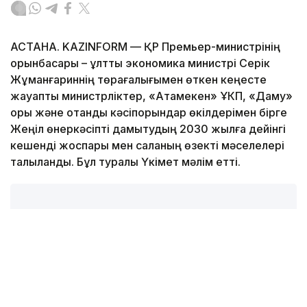
АСТАНА. KAZINFORM — ҚР Премьер-министрінің
орынбасары – ұлттық экономика министрі Серік
Жұманғариннің төрағалығымен өткен кеңесте
жауапты министрліктер, «Атамекен» ҰКП, «Даму»
қоры және отандық кәсіпорындар өкілдерімен бірге
Жеңіл өнеркәсіпті дамытудың 2030 жылға дейінгі
кешенді жоспары мен саланың өзекті мәселелері
талқыланды. Бұл туралы Үкімет мәлім етті.