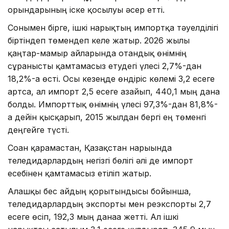
орындарының іске қосылуы әсер етті.
Сонымен бірге, ішкі нарықтың импортқа тәуелділігі
біртіндеп төмендеп келе жатыр. 2026 жылы
қаңтар-мамыр айларында отандық өнімнің
сұранысты қамтамасыз етудегі үлесі 2,7%-дан
18,2%-ға өсті. Осы кезеңде өндіріс көлемі 3,2 есеге
артса, ал импорт 2,5 есеге азайып, 440,1 мың дана
болды. Импорттық өнімнің үлесі 97,3%-дан 81,8%-
ға дейін қысқарып, 2015 жылдан бергі ең төменгі
деңгейге түсті.
Соған қарамастан, Қазақстан нарығында
теледидарлардың негізгі бөлігі әлі де импорт
есебінен қамтамасыз етіліп жатыр.
Алғашқы бес айдың қорытындысы бойынша,
теледидарлардың экспорты мен реэкспорты 2,7
есеге өсіп, 192,3 мың данаға жетті. Ал ішкі