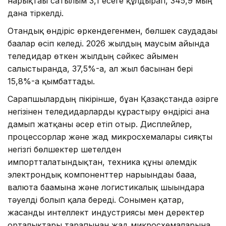
нарықтағы сатылым 3,1 есеге құлдырап, 345,9 мың
дана тіркелді.
Отандық өндіріс өркендегенмен, бөлшек саудадағы
бағалар өсіп келеді. 2026 жылдың маусым айында
теледидар өткен жылдың сәйкес айымен
салыстырғанда, 37,5%-ға, ал жыл басынан бері
15,8%-ға қымбаттады.
Сарапшылардың пікірінше, бұған Қазақстанда әзірге
негізінен теледидарларды құрастыру өндірісі ғана
дамып жатқаны әсер етіп отыр. Дисплейлер,
процессорлар және жад микросхемалары сияқты
негізгі бөлшектер шетелден
импортталатындықтан, техника құны әлемдік
электрондық компоненттер нарығындағы бағаға,
валюта бағамына және логистикалық шығындарға
тәуелді болып қала береді. Сонымен қатар,
жасанды интеллект индустриясы мен деректер
орталықтары тарапынан жад микросхемаларына