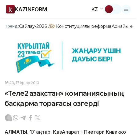
KAZINFORM
KZ
Сайлау-2026
Конституциялық реформа
Арнайы жо
Тренд:
16:43, 17 Қаңтар 2013
«Теле2 Қазақстан» компаниясының
басқарма төрағасы өзгерді
АЛМАТЫ. 17 қаңтар. ҚазАқпарат - Пиетари Кивикко