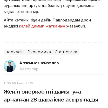
сұраныстың артуы да бағаның өсуіне қосымша
ықпал етіп жатыр.
Айта кетейік, бұған дейін Павлодардағы дрон
өндірісі
қалай дамып жатқанын
жазғанбыз.
Өнеркәсіп
Экономика
Статистика
Алпамыс Файзолла
Авторлар
15:30, 06 Тамыз 2026
Жеңіл өнеркәсіпті дамытуға
арналған 28 шара іске асырылады