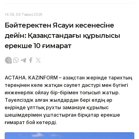
14:38, 09 Тамыз 2026
Бәйтеректен Ясауи кесенесіне
дейін: Қазақстандағы құрылысы
ерекше 10 ғимарат
АСТАНА. KAZINFORM – Қазақстан жерінде тарихтың
тереңінен келе жатқан сәулет дәстүрі мен бүгінгі
инженерлік ойлау бір-бірімен тоғысып жатыр.
Тәуелсіздік алған жылдардан бері елдің әр
өңірінде ұлттық рухты заманауи құрылыс
шешімдерімен ұштастырған бірқатар ерекше
ғимарат бой көтерді.