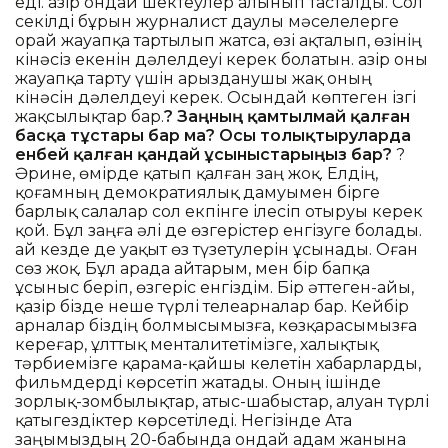
еді. Қазір ондай шектеулер алынып тасталды. Сол
секілді бұрын журналист даулы мәселелерге
орай жауапқа тартылып жатса, өзі ақталып, өзінің
кінәсіз екенін дәлелдеуі керек болатын. Қазір оны
жауапқа тарту үшін арызданушы жақ оның
кінәсін дәлелдеуі керек. Осындай көптеген ізгі
жақсылықтар бар.
? Заңның қамтылмай қалған
басқа тұстары бар ма? Осы толықтыруларда
енбей қалған қандай ұсыныстарыңыз бар?
?
Әрине, өмірде қатып қалған заң жоқ. Елдің,
қоғамның демократиялық дамуымен бірге
барлық салалар сол екпінге ілесіп отыруы керек
қой. Бұл заңға әлі де өзгерістер енгізуге болады.
Қай кезде де уақыт өз түзетулерін ұсынады. Оған
сөз жоқ. Бұл арада айтарым, мен бір бапқа
ұсыныс беріп, өзгеріс енгіздім. Бір әттеген-айы,
қазір бізде неше түрлі телеарналар бар. Кейбір
арналар біздің болмысымызға, көзқарасымызға
кереғар, ұлттық менталитетімізге, халықтық
тәрбиемізге қарама-қайшы келетін хабарларды,
фильмдерді көрсетіп жатады. Оның ішінде
зорлық-зомбылықтар, атыс-шабыстар, алуан түрлі
қатыгездіктер көрсетіледі. Негізінде Ата
заңымыздың 20-бабында ондай адам жанына