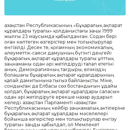
Қазақстан Республикасының «Бұқаралық ақпарат
құралдары туралы» қолданыстағы заңы 1999
жылғы 23 маусымда қабылданған. Содан бері
оған көптеген өзгерістер мен толықтырулар
енгізілді. Десек те, қоғамның экономикалық,
әлеуметтік-саяси дамуының бүгінгі деңгейі
бұқаралық ақпарат құралдары туралы ұлттық
заңнаманы одан әрі жетілдіруді талап ететіні
анық. Демократияның тағдыры, еліміздің
болашағы бұқаралық ақпарат құралдарының
қалай дамитынына тығыз байланысты. Міне,
сондықтан да Елбасы сөз бостандығын ұдайы
қолдап, бұқаралық ақпарат құралдары саласын
одан әрі жетілдіруге ерекше назар аударып
келеді. Қазақстан Парламенті «Қазақстан
Республикасының кейбір заңнамалық актілеріне
бұқаралық ақпарат құралдары мәселелері
бойынша өзгерістер мен толықтырулар енгізу
туралы» заңды қабылдап, ол Мемлекет