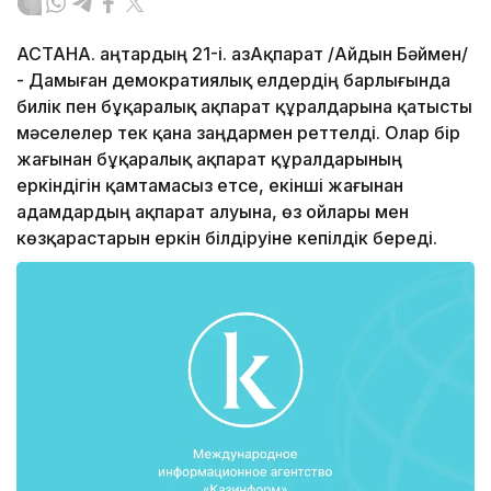
АСТАНА. Қаңтардың 21-і. ҚазАқпарат /Айдын Бәймен/
- Дамыған демократиялық елдердің барлығында
билік пен бұқаралық ақпарат құралдарына қатысты
мәселелер тек қана заңдармен реттелді. Олар бір
жағынан бұқаралық ақпарат құралдарының
еркіндігін қамтамасыз етсе, екінші жағынан
адамдардың ақпарат алуына, өз ойлары мен
көзқарастарын еркін білдіруіне кепілдік береді.