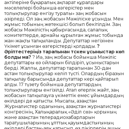
актілеріне бұқаралық ақпарат құралдары
мәселелері бойынша өзгерістер мен
толықтырулар енгізу туралы» заң жобасын
әзірледі. Ол заң жобасын Мәжіліске ұсынды. Мен
жұмыс тобының жетекшісі болып бекітілдім. Заң
жобасы Мәжілістің қабырғасында, салалық
комитеттерде, арнайы құрылған жұмыс тобында
жан-жақты талқыланды. Депутаттар негізінен
Үкімет ұсынған өзгерістерді қолдады.
?
Әріптестеріңіз тарапынан түскен ұсыныстар көп
болды ма?
? Иә, заң жобасы бойынша Мәжіліс
депутаттары өз ойларын білдіріп, ұсыныстарын
берді. Жалпы, депутаттар тарапынан 30-дан
астам толықтырулар келіп түсті. Олардың біразын
талқылау барысында депутаттар кері қайтарып
алды. 17 түзету бойынша депутаттардың
толықтырулары енгізілді. Атап өтерлік жайт, заң
жобасын талқылауға үкіметтік емес ұйымдардың
өкілдері де қатысты. Мысалы, Қазақстан
Журналистер одағының, Қазақстан журналистері
конгресінің, Халықаралық «Әділ сөз» қорының
және Қазақстан телерадиохабарларын
таратушыларының ұлттық қауымдастығының
өкілдері бастан-аяқ қатысып, өз пікірлерін ашық