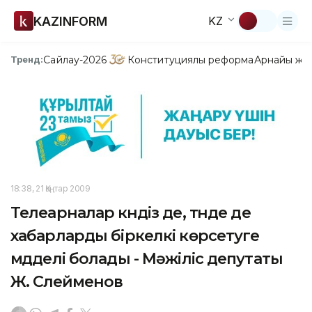
KAZINFORM
KZ
Сайлау-2026
Конституциялық реформа
Арнайы жо
Тренд:
18:38, 21 Қаңтар 2009
Телеарналар күндіз де, түнде де
хабарларды біркелкі көрсетуге
мүдделі болады - Мәжіліс депутаты
Ж. Сүлейменов