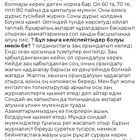
болмауы керек деген норма бар. Ол 60 та, 70 те,
тіпті 80 пайыз да қамтылуы мүмкін. Оны өзіміз
дұрыс түсінбей жүрміз. Соны дұрыс қолдана
білуіміз қажет. Әлгіндей түнде көрсетуді ойлап
таппай, бұқаралық ақпарат құралдарын басқарып
отырған азаматтарымыз сол заңды басшылыққа
алуы тиіс.
? Бұл заңға келіспейтіндер болуы
мүмкін бе?
? Қолданыстағы заң орындалып келеді.
Енді оған қосымша түзетулер енгізілді. Заң
қабылданғаннан кейін, ол орындалуы керек.
Кейде заң қабылданған соң, оның орындалу
жағын қадағалау барысы өз деңгейінде болмай
жатады. Жалпы, заңның орындалуын қадағалап
отырса, өзінің оң нәтижесін береді. Мен бұл жолы
енгізілген толықтырулар арқылы осы заң
журналистерге қызмет етеді деп айтар едім.
Сондай-ақ халықтың да толыққанды ақпарат
алуына үлкен мүмкіндік туады.
Азаматтарымыздың өз пікірлерін ашық
білдіруіне қызмет етеді. Мұнда сондай
мүмкіндіктер тұңғыш рет жасалып отыр. Бұрын
журналист біреуді суретке түсірсе, немесе
бейнетаспаға жазуы үшін рұқсат сұрауы керек