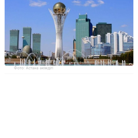
Фото: Астана әкімдігі
Бұл нысандар жай ғана сәулет туындысы емес,
қалалардың тарихи, мәдени және экономикалық
даму жолының көрінісі іспетті. Мұндай
ғимараттардың көбі Астанада шоғырланғанымен,
Алматы, Түркістан, Тараз бен Маңғыстауда да
өзіндік сәулетімен ерекшеленетін нысандар
жеткілікті. Құрылысшылар күні қарсаңында