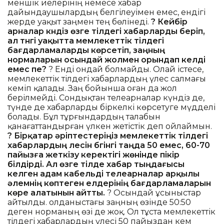
меншік иелерінің немесе хабар
дайындаушылардың белгілеуімен емес, ендігі
жерде уақыт заңмен тең бөлінеді.
? Кейбір
арналар күндіз өзге тілдегі хабарларды беріп,
ал түнгі уақытта мемлекеттік тілдегі
бағдарламаларды көрсетіп, заңның
нормаларын осындай жолмен орындап келді
емес пе?
? Енді ондай болмайды. Олай істесе,
мемлекеттік тілдегі хабарлардың үлес салмағы
кеміп қалады. Заң бойынша оған да жол
берілмейді. Сондықтан телеарналар күндіз де,
түнде де хабарларды біркелкі көрсетуге мүдделі
болады. Бұл тұрғындардың талабын
қанағаттандырған үлкен жетістік деп ойлаймын.
? Бірқатар әріптестеріңіз мемлекеттік тілдегі
хабарлардың үлесін бүгінгі таңда 50 емес, 60-70
пайызға жеткізу керектігі жөнінде пікір
білдірді. Ал өзге тілде хабар тыңдағысы
келген адам кабельді телеарналар арқылы
әлемнің көптеген елдерінің бағдарламаларын
көре алатынын айтты.
? Осындай ұсыныстар
айтылды. Қолданыстағы заңның өзінде 50:50
деген норманың өзі де жоқ. Ол тұста мемлекеттік
тілдегі хабарлардың үлесі 50 пайыздан кем