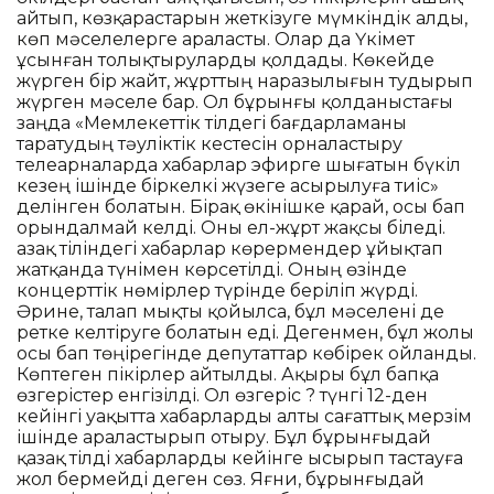
айтып, көзқарастарын жеткізуге мүмкіндік алды,
көп мәселелерге араласты. Олар да Үкімет
ұсынған толықтыруларды қолдады. Көкейде
жүрген бір жайт, жұрттың наразылығын тудырып
жүрген мәселе бар. Ол бұрынғы қолданыстағы
заңда «Мемлекеттік тілдегі бағдарламаны
таратудың тәуліктік кестесін орналастыру
телеарналарда хабарлар эфирге шығатын бүкіл
кезең ішінде біркелкі жүзеге асырылуға тиіс»
делінген болатын. Бірақ өкінішке қарай, осы бап
орындалмай келді. Оны ел-жұрт жақсы біледі.
Қазақ тіліндегі хабарлар көрермендер ұйықтап
жатқанда түнімен көрсетілді. Оның өзінде
концерттік нөмірлер түрінде беріліп жүрді.
Әрине, талап мықты қойылса, бұл мәселені де
ретке келтіруге болатын еді. Дегенмен, бұл жолы
осы бап төңірегінде депутаттар көбірек ойланды.
Көптеген пікірлер айтылды. Ақыры бұл бапқа
өзгерістер енгізілді. Ол өзгеріс ? түнгі 12-ден
кейінгі уақытта хабарларды алты сағаттық мерзім
ішінде араластырып отыру. Бұл бұрынғыдай
қазақ тілді хабарларды кейінге ысырып тастауға
жол бермейді деген сөз. Яғни, бұрынғыдай