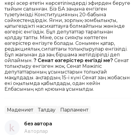
кері әсер ететін көрсетілімдерді эфирден беруге
тыйым салынған. Біз БАҚ заңына енгізген
түзетуімізді Конституцияның 20-бабына
сәйкестендірдік. Яғни, зорлық-зомбылықты,
қатыгездікті насихаттауға болмайтыны жөнінде
өзгеріс енгіздік. Бұл депутаттар тарапынан
қолдау тапты. Міне, осы сияқты көптеген
өзгерістер енгізуге болады. Сонымен қатар,
редакциялық сипаттағы толықтырулар енгізілді.
Бұл жағынан да заң біршама жетілдірілді деп
ойлаймын.
? Сенат өзгерістер енгізді ме?
Сенат
толықтыру енгізген жоқ. Сенат Мәжіліс
депутаттарының ұсыныстарын толықтай
мақұлдады. Қаңтардың 15-і күні Сенат заң жобасын
екі оқылымда қабылдады, одан кейін
Елбасының қол қоюына ұсынылды.
Мәдениет
Талдау
Парламент
без автора
Авторлар