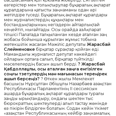
басшысының қол қоюына жіберілді. Енгізілген
өзгерістер мен толықтырулар бұқаралық ақпарат
құралдарына қатысты заңнаманы одан әрі
жетілдіре түседі. Бұқаралық ақпарат құралдары
мен журналистердің құқықтары мен
бостандықтарының негіздерін айтарлықтай
кеңейтіп, нығайтады. Осы орайда ҚазАқпарат
тілшісі Палатада талқыланған кезде аталған заң
жобасы бойынша құрылған жұмыс тобына
жетекшілік жасаған Мәжіліс депутаты
Жарасбай
Сүлейменовке
бірқатар сұрақтар қойған еді.
Мамандығы журналист депутат көкейдегі
ойларын ортаға салып, бірқатар түйткілді
мәселелердің басын ашып берді.
? Жарасбай
Қабдоллаұлы, осы аталған заңға енгізілген
соңғы түзетулердің мән-мағынасын тереңірек
ашып берсеңіз?
? Өткен жылы Мемлекет
басшысы Нұрсұлтан Әбішұлы Назарбаев Қазақстан
Республикасы Парламентінің ІІ сессиясын
ашарда бұқаралық ақпарат құралдары туралы
заңды ырықтандыру, ондағы шектен тыс
бюрократтық шектеулерді алып тастау жөнінде
өз пікірін білдірген болатын. Содан кейін Үкімет
«Қазақстан Республикасының кейбір заңнамалық