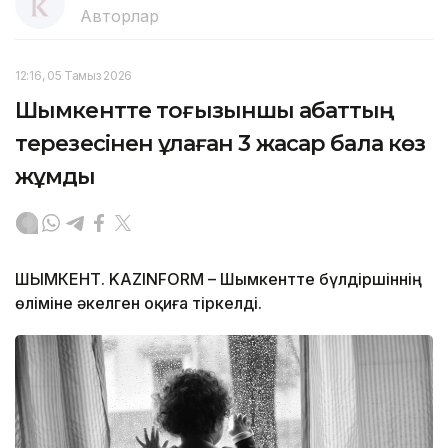
Авторлар
12:16, 05 Тамыз 2026
Шымкентте тоғызыншы қабаттың
терезесінен құлаған 3 жасар бала көз
жұмды
ШЫМКЕНТ. KAZINFORM – Шымкентте бүлдіршіннің
өліміне әкелген оқиға тіркелді.