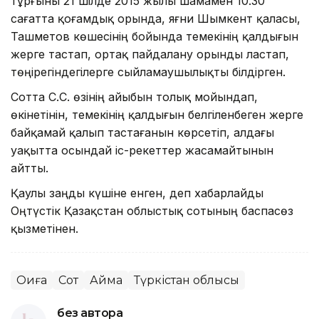
тұрғыны 21 шілде 2015 жылы шамамен 10.30
сағатта қоғамдық орында, яғни Шымкент қаласы,
Ташметов көшесінің бойында темекінің қалдығын
жерге тастап, ортақ пайдалану орынды ластап,
төңірегіндегілерге сыйламаушылықты білдірген.
Сотта С.С. өзінің айыбын толық мойындап,
өкінетінін, темекінің қалдығын белгіленбеген жерге
байқамай қалып тастағанын көрсетіп, алдағы
уақытта осындай іс-әрекеттер жасамайтынын
айтты.
Қаулы заңды күшіне енген, деп хабарлайды
Оңтүстік Қазақстан облыстық сотының баспасөз
қызметінен.
Оқиға
Сот
Аймақ
Түркістан облысы
без автора