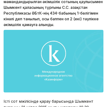
мамандандырылған әкімшілік сотының қаулысымен
Шымкент қаласының тұрғыны C.C. Қазақстан
Республикасы ӘҚБтК-нің 434-бабының 1-бөлігімен
кінәлі деп танылып, осы баппен ол 2 (екі) тәулікке
әкімшілік қамауға алынды.
Істі сот мәжілісінде қарау барысында Шымкент