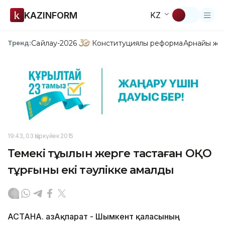
KAZINFORM
KZ
Сайлау-2026
Конституциялық реформа
Арнайы жо
Тренд:
19:43, 03 Қыркүйек 2015
Темекі тұқылын жерге тастаған ОҚО
тұрғыны екі тәулікке қамалды
АСТАНА. ҚазАқпарат - Шымкент қаласының