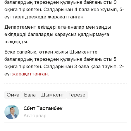
балалардың терезеден құлауына байланысты 9
оқиға тіркелген. Салдарынан 4 бала көз жұмып, 5-
еуі түрлі дәрежеде жарақаттанған.
Департамент өкілдері ата-аналар мен заңды
өкілдерді балаларды қараусыз қалдырмауға
шақырды.
Еске салайық, өткен жылы Шымкентте
балалардың терезеден құлауына байланысты 5
оқиға тіркелген. Салдарынан 3 бала қаза тауып, 2-
еуі
жарақаттанған.
Оқиға
Бала
Шымкент
Терезе
Сәбит Тастанбек
Авторлар