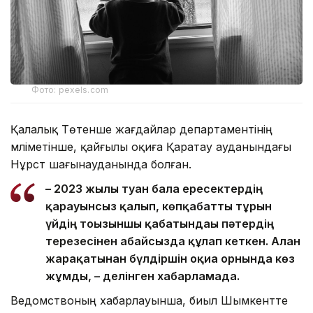
Фото: pexels.com
Қалалық Төтенше жағдайлар департаментінің
мәліметінше, қайғылы оқиға Қаратау ауданындағы
Нұрсәт шағынауданында болған.
– 2023 жылы туған бала ересектердің
қарауынсыз қалып, көпқабатты тұрғын
үйдің тоғызыншы қабатындағы пәтердің
терезесінен абайсызда құлап кеткен. Алған
жарақатынан бүлдіршін оқиға орнында көз
жұмды, – делінген хабарламада.
Ведомствоның хабарлауынша, биыл Шымкентте