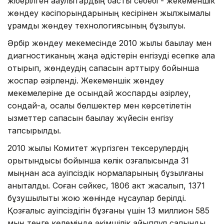
жіберілген ақаулықтардың басты себебі - жекеменшік
жөндеу кәсіпорындарының кесірінен жылжымалы
құрамды жөндеу технологиясының бұзылуы.
Әрбір жөндеу мекемесінде 2010 жылы бақылау мен
диагностиканың жаңа әдістерін енгізуді есепке ала
отырып, жөндеудің сапасын арттыру бойынша
жоспар әзірленді. Жекеменшік жөндеу
мекемелеріне де осындай жоспарды әзірлеу,
сондай-ақ, қосалқы бөлшектер мен көрсетілетін
қызметтер сапасын бақылау жүйесін енгізу
тапсырылды.
2010 жылы Комитет жүргізген тексерулердің
қорытындысы бойынша көлік қозғалысында 31
мыңнан аса қауіпсіздік нормаларының бұзылғаны
анықталды. Соған сәйкес, 1806 акт жасалып, 1371
бұзушылықты жою жөнінде нұсқаулар берілді.
Қозғалыс қауіпсіздігін бұзғаны үшін 13 миллион 585
мың теңге көлемінде әкімшілік айыппұл салынды.