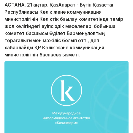
АСТАНА. 21 қаңтар. ҚазАқпарат - Бүгін Қазақстан
Республикасы Көлік және коммуникация
министрлігінің Көліктік бақылау комитетінде темір
жол көлігіндегі қауіпсіздік мәселелері бойынша
комитет басшысы Әділет Барменқұловтың
төрағалығымен мәжіліс болып өтті, деп
хабарлайды ҚР Көлік және коммуникация
министрлігінің баспасөз қызметі.