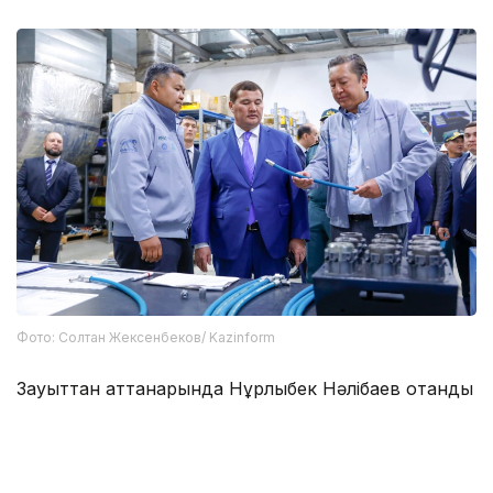
Фото: Солтан Жексенбеков/ Kazinform
Зауыттан аттанарында Нұрлыбек Нәлібаев отандық
қорғаныс-өнеркәсіп кешенін одан әрі дамыту,
жергілікті бөлшектер өндірісін кеңейту, заманауи
технологияларды енгізу және елдің инженерлік