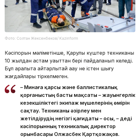
Фото: Солтан Жексенбеков/ Kazinform
Кәсіпорын мәліметінше, Қарулы күштер техниканы
10 жылдан астам уақыттан бері пайдаланып келеді.
Бұл аралықта айтарлықтай ақау не істен шығу
жағдайлары тіркелмеген.
– Минаға қарсы және баллистикалық
қорғаныстың басты мақсаты – жауынгерлік
кезекшіліктегі экипаж мүшелерінің өмірін
сақтау. Техниканы әзірлеу мен
жетілдірудің негізгі қағидаты – осы, – деді
кәсіпорынның техникалық директор
орынбасары Олжасбек Қартқожақов.