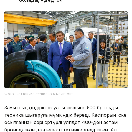
Фото: Солтан Жексенбеков/ Kazinform
Зауыттың өндірістік қуаты жылына 500 броньды
техника шығаруға мүмкіндік береді. Кәсіпорын іске
қосылғаннан бері әртүрлі үлгідегі 400-ден астам
броньдалған дөңгелекті техника өндірілген. Ал