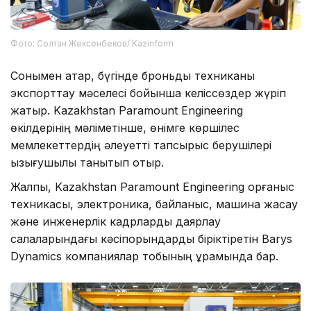
Фото: Солтан Жексенбеков/ Kazinform
Сонымен қатар, бүгінде броньды техниканы
экспорттау мәселесі бойынша келіссөздер жүріп
жатыр. Kazakhstan Paramount Engineering
өкілдерінің мәліметінше, өнімге көршілес
мемлекеттердің әлеуетті тапсырыс берушілері
қызығушылық танытып отыр.
Жалпы, Kazakhstan Paramount Engineering қорғаныс
техникасы, электроника, байланыс, машина жасау
және инженерлік кадрларды даярлау
салаларындағы кәсіпорындарды біріктіретін Barys
Dynamics компаниялар тобының құрамында бар.