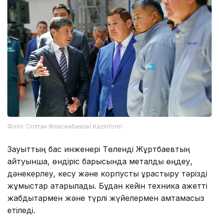
Фото: Солтан Жексенбеков/ Kazinform
Зауыттың бас инженері Төленді Жұртбаевтың
айтуынша, өндіріс барысында металды өңдеу,
дәнекерлеу, кесу және корпусты құрастыру тәрізді
жұмыстар атқарылады. Бұдан кейін техника қажетті
жабдықтармен және түрлі жүйелермен қамтамасыз
етіледі.