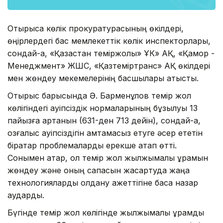
Отырысқа көлік прокуратурасының өкілдері,
өңірлердегі бас мемлекеттік көлік инспекторлары,
сондай-ақ, «Қазақстан теміржолы» ҰК» АҚ, «Қамқор -
Менеджмент» ЖШС, «Қазтеміртранс» АҚ өкілдері
мен жөндеу мекемелерінің басшылары қатысты.
Отырыс барысында Ә. Барменқұлов темір жол
көлігіндегі қауіпсіздік нормаларының бұзылуы 13
пайызға артқанын (631-ден 713 дейін), сондай-ақ,
қозғалыс қауіпсіздігін қамтамасыз етуге әсер ететін
бірқатар проблемаларды ерекше атап өтті.
Сонымен қатар, ол темір жол жылжымалы құрамын
жөндеу және оның сапасын жақсартуда жаңа
технологияларды қолдану қажеттігіне баса назар
аударды.
Бүгінде темір жол көлігінде жылжымалы құрамды