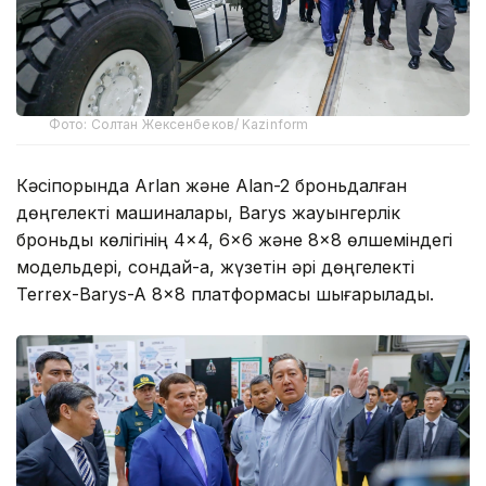
Фото: Солтан Жексенбеков/ Kazinform
Кәсіпорында Arlan және Alan-2 броньдалған
дөңгелекті машиналары, Barys жауынгерлік
броньды көлігінің 4×4, 6×6 және 8×8 өлшеміндегі
модельдері, сондай-ақ, жүзетін әрі дөңгелекті
Terrex-Barys-A 8×8 платформасы шығарылады.