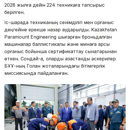
2028 жылға дейін 224 техникаға тапсырыс
берілген.
Іс-шарада техниканың сенімділігі мен қорғаныс
деңгейіне ерекше назар аударылды. Kazakhstan
Paramount Engineering шығарған броньдалған
машиналар баллистикалық және минаға қарсы
қорғаныс бойынша сертификаттау сынақтарынан
өткен. Сондай-ақ, оларды қазақстандық әскерилер
БҰҰ-ның Голан жоталарындағы бітімгерлік
миссиясында пайдаланған.