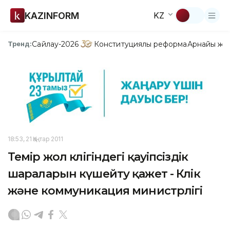
KAZINFORM
KZ
Сайлау-2026
Конституциялық реформа
Арнайы жо
Тренд:
18:53, 21 Қаңтар 2011
Темір жол көлігіндегі қауіпсіздік
шараларын күшейту қажет - Көлік
және коммуникация министрлігі