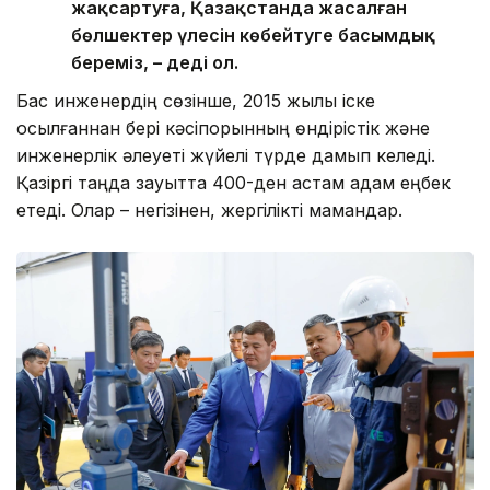
жақсартуға, Қазақстанда жасалған
бөлшектер үлесін көбейтуге басымдық
береміз, – деді ол.
Бас инженердің сөзінше, 2015 жылы іске
қосылғаннан бері кәсіпорынның өндірістік және
инженерлік әлеуеті жүйелі түрде дамып келеді.
Қазіргі таңда зауытта 400-ден астам адам еңбек
етеді. Олар – негізінен, жергілікті мамандар.