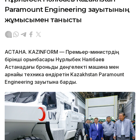
Paramount Engineering зауытының
жұмысымен танысты
АСТАНА. KAZINFORM — Премьер-министрдің
бірінші орынбасары Нұрлыбек Нәлібаев
Астанадағы броньды дөңгелекті машина мен
арнайы техника өндіретін Kazakhstan Paramount
Engineering зауытына барды.