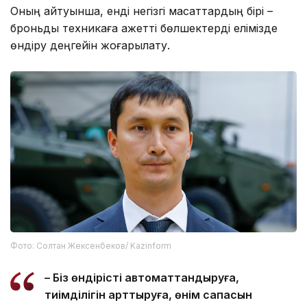
Оның айтуынша, енді негізгі мақсаттардың бірі –
броньды техникаға қажетті бөлшектерді елімізде
өндіру деңгейін жоғарылату.
Фото: Солтан Жексенбеков/ Kazinform
– Біз өндірісті автоматтандыруға,
тиімділігін арттыруға, өнім сапасын