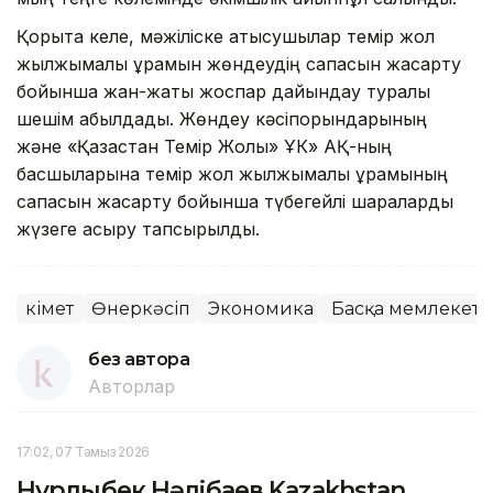
Қорыта келе, мәжіліске қатысушылар темір жол
жылжымалы құрамын жөндеудің сапасын жақсарту
бойынша жан-жақты жоспар дайындау туралы
шешім қабылдады. Жөндеу кәсіпорындарының
және «Қазақстан Темір Жолы» ҰК» АҚ-ның
басшыларына темір жол жылжымалы құрамының
сапасын жақсарту бойынша түбегейлі шараларды
жүзеге асыру тапсырылды.
Үкімет
Өнеркәсіп
Экономика
Басқа мемлекетт
без автора
Авторлар
17:02, 07 Тамыз 2026
Нұрлыбек Нәлібаев Kazakhstan