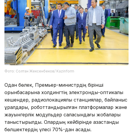
Фото: Солтан Жексенбеков/ Kazinform
Одан бөлек, Премьер-министрдің бірінші
орынбасарына холдингтің электронды-оптикалық
кешендер, радиолокациялық станциялар, байланыс
құралдары, роботтандырылған платформалар және
жауынгерлік модульдер саласындағы жобалары
таныстырылды. Олардың кейбірінде қазақстандық
бөлшектердің үлесі 70%-дан асады.