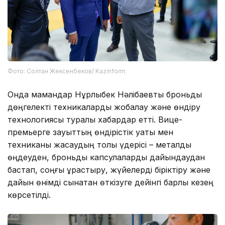
Фото: Солтан Жексенбеков/ Kazinform
Онда мамандар Нұрлыбек Нәлібаевты броньды
дөңгелекті техникаларды жобалау және өндіру
технологиясы туралы хабардар етті. Вице-
премьерге зауыттың өндірістік қуаты мен
техниканы жасаудың толық үдерісі – металды
өңдеуден, броньды капсулаларды дайындаудан
бастап, соңғы құрастыру, жүйелерді біріктіру және
дайын өнімді сынақтан өткізуге дейінгі барлық кезең
көрсетілді.