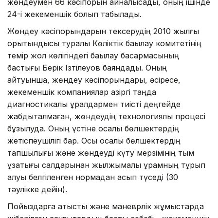
жөндеумен 66 кәсіпорын айналысады, оның ішінде
24-і жекеменшік болып табылады.
Жөндеу кәсіпорындарын тексерудің 2010 жылғы
қорытындысы туралы Көліктік бақылау комитетінің
темір жол көлігіндегі бақылау басқармасының
бастығы Берік Ізтілеуов баяндады. Оның
айтуынша, жөндеу кәсіпорындары, әсіресе,
жекеменшік компаниялар қазіргі таңда
диагностикалық құралдармен тиісті деңгейде
жабдықталмаған, жөндеудің технологиялық процесі
бұзылуда. Оның үстіне қосалқы бөлшектердің
жетіспеушілігі бар. Осы қосалқы бөлшектердің
тапшылығы және жөндеуді күту мерзімінің тым
ұзақтығы салдарынан жылжымалы құрамның тұрып
қалуы белгіленген нормадан асып түседі (30
тәулікке дейін).
Пойыздарға қатысты және маневрлік жұмыстарда