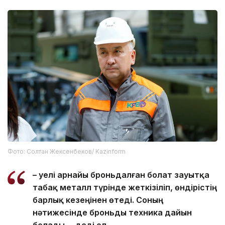
Фото: Солтан Жексенбеков/ Kazinform
– Әуелі арнайы броньдалған болат зауытқа
табақ металл түрінде жеткізіліп, өндірістің
барлық кезеңінен өтеді. Соның
нәтижесінде броньды техника дайын
болады, – деді ол.