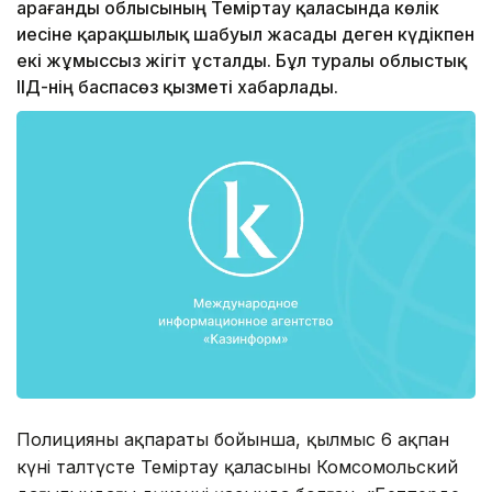
Қарағанды облысының Теміртау қаласында көлік
иесіне қарақшылық шабуыл жасады деген күдікпен
екі жұмыссыз жігіт ұсталды. Бұл туралы облыстық
ІІД-нің баспасөз қызметі хабарлады.
Полицияның ақпараты бойынша, қылмыс 6 ақпан
күні талтүсте Теміртау қаласының Комсомольский