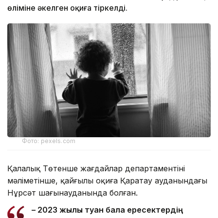
өліміне әкелген оқиға тіркелді.
Фото: pexels.com
Қалалық Төтенше жағдайлар департаментінің
мәліметінше, қайғылы оқиға Қаратау ауданындағы
Нұрсәт шағынауданында болған.
– 2023 жылы туған бала ересектердің