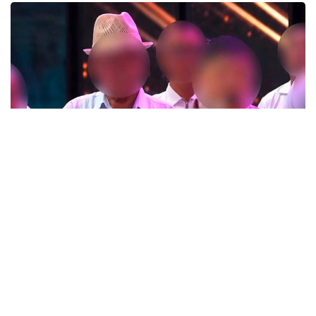
Фото: t.me/POLICE_of_KZ
Түркістан облысында өткен тойлардың бірінде
тілектің орнына діни «уағыз» айтқан ер адамның
видеосы әлеуметтік желіде кеңінен тарады.
Бейнежазбада ол тойларда арақтың қойылмай
жүргенін құптайтынын айтып, ендігі кезекте