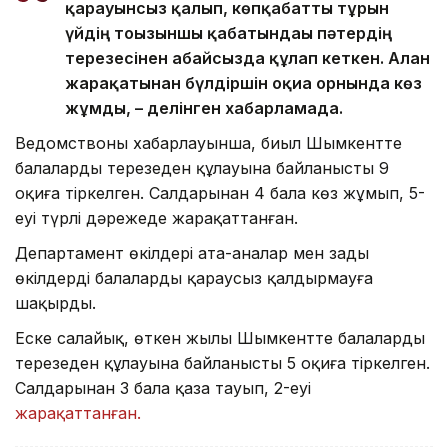
қарауынсыз қалып, көпқабатты тұрғын
үйдің тоғызыншы қабатындағы пәтердің
терезесінен абайсызда құлап кеткен. Алған
жарақатынан бүлдіршін оқиға орнында көз
жұмды, – делінген хабарламада.
Ведомствоның хабарлауынша, биыл Шымкентте
балалардың терезеден құлауына байланысты 9
оқиға тіркелген. Салдарынан 4 бала көз жұмып, 5-
еуі түрлі дәрежеде жарақаттанған.
Департамент өкілдері ата-аналар мен заңды
өкілдерді балаларды қараусыз қалдырмауға
шақырды.
Еске салайық, өткен жылы Шымкентте балалардың
терезеден құлауына байланысты 5 оқиға тіркелген.
Салдарынан 3 бала қаза тауып, 2-еуі
жарақаттанған.