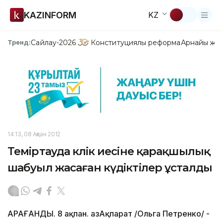
KAZINFORM
KZ
Сайлау-2026
Конституциялық реформа
Арнайы жо
Тренд:
14:13, 08 Ақпан 2012
Теміртауда көлік иесіне қарақшылық
шабуыл жасаған күдіктілер ұсталды
ҚАРАҒАНДЫ. 8 ақпан. ҚазАқпарат /Ольга Петренко/ -