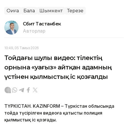
Оқиға
Бала
Шымкент
Терезе
Сәбит Тастанбек
Авторлар
10:49, 05 Тамыз 2026
Тойдағы шулы видео: тілектің
орнына «уағыз» айтқан адамның
үстінен қылмыстық іс қозғалды
ТҮРКІСТАН. KAZINFORM – Түркістан облысында
тойда түсірілген видеоға қатысты полиция
қылмыстық іс қозғады.