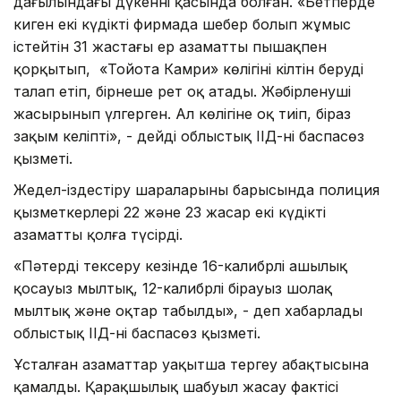
даңғылындағы дүкеннің қасында болған. «Бетперде
киген екі күдікті фирмада шебер болып жұмыс
істейтін 31 жастағы ер азаматты пышақпен
қорқытып, «Тойота Камри» көлігінің кілтін беруді
талап етіп, бірнеше рет оқ атады. Жәбірленуші
жасырынып үлгерген. Ал көлігіне оқ тиіп, біраз
зақым келіпті», - дейді облыстық ІІД-нің баспасөз
қызметі.
Жедел-іздестіру шараларының барысында полиция
қызметкерлері 22 және 23 жасар екі күдікті
азаматты қолға түсірді.
«Пәтерді тексеру кезінде 16-калибрлі аңшылық
қосауыз мылтық, 12-калибрлі бірауыз шолақ
мылтық және оқтар табылды», - деп хабарлады
облыстық ІІД-нің баспасөз қызметі.
Ұсталған азаматтар уақытша тергеу абақтысына
қамалды. Қарақшылық шабуыл жасау фактісі