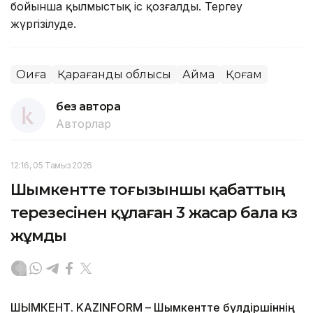
бойынша қылмыстық іс қозғалды. Тергеу
жүргізілуде.
Оқиға
Қарағанды облысы
Аймақ
Қоғам
без автора
Авторлар
12:16, 05 Тамыз 2026
Шымкентте тоғызыншы қабаттың
терезесінен құлаған 3 жасар бала көз
жұмды
ШЫМКЕНТ. KAZINFORM – Шымкентте бүлдіршіннің