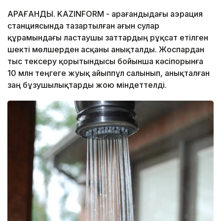
ҚАРАҒАНДЫ. KAZINFORM - Қарағандыдағы аэрация
станциясында тазартылған ағын сулар
құрамындағы ластаушы заттардың рұқсат етілген
шекті мөлшерден асқаны анықталды. Жоспардан
тыс тексеру қорытындысы бойынша кәсіпорынға
10 млн теңгеге жуық айыппұл салынып, анықталған
заң бұзушылықтарды жою міндеттелді.