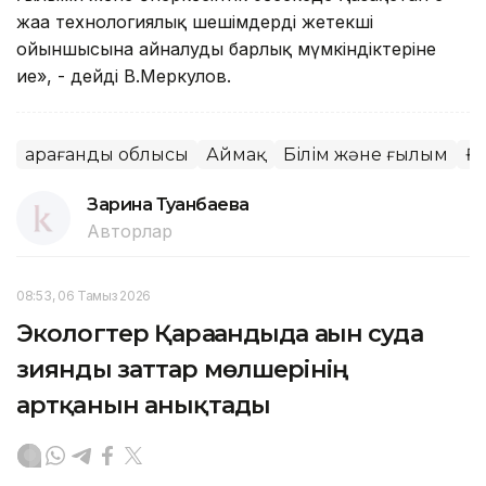
жаңа технологиялық шешімдердің жетекші
ойыншысына айналудың барлық мүмкіндіктеріне
ие», - дейді В.Меркулов.
Қарағанды облысы
Аймақ
Білім және ғылым
Ғ
Зарина Туғанбаева
Авторлар
08:53, 06 Тамыз 2026
Экологтер Қарағандыда ағын суда
зиянды заттар мөлшерінің
артқанын анықтады