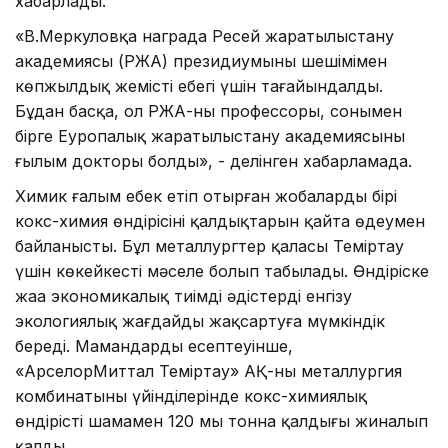
хабарлады.
«В.Меркуловқа награда Ресей жаратылыстану
академиясы (РЖА) президиумының шешімімен
көпжылдық жемісті еңбегі үшін тағайындалды.
Бұдан басқа, ол РЖА-ның профессоры, сонымен
бірге Еуропалық жаратылыстану академиясының
ғылым докторы болды», - делінген хабарламада.
Химик ғалым еңбек етіп отырған жобалардың бірі
кокс-химия өндірісінің қалдықтарын қайта өңдеумен
байланысты. Бұл металлургтер қаласы Теміртау
үшін көкейкесті мәселе болып табылады. Өндіріске
жаңа экономикалық тиімді әдістерді енгізу
экологиялық жағдайды жақсартуға мүмкіндік
береді. Мамандардың есептеуінше,
«АрселорМиттал Теміртау» АҚ-ның металлургия
комбинатының үйінділерінде кокс-химиялық
өндірістің шамамен 120 мың тонна қалдығы жиналып
қалды.