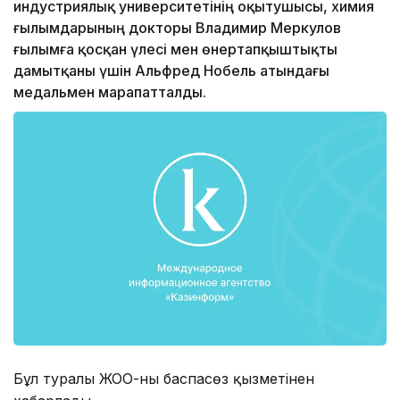
индустриялық университетінің оқытушысы, химия
ғылымдарының докторы Владимир Меркулов
ғылымға қосқан үлесі мен өнертапқыштықты
дамытқаны үшін Альфред Нобель атындағы
медальмен марапатталды.
Бұл туралы ЖОО-ның баспасөз қызметінен