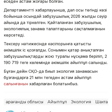
еседен астам жоғары болған.
Департаменттің хабарлауынша, дәл осы төгінді көзі
бойынша осындай заңбұзушылық 2026 жылдың сәуір
айында да тіркелген. Қайталанған заңбұзушылық
экологиялық заңнама талаптарының сақталмағанын
көрсетеді.
Тексеру нәтижесінде кәсіпорынға қатысты
әкімшілік іс қозғалды. Сонымен қатар анықталған
заңбұзушылықтарды жою туралы нұсқама беріліп, 2
190 719 теңге көлемінде әкімшілік айыппұл салынды.
Бұған дейін СҚО-да биыл экология заңнамасын
бұзғандарға 21 млн теңгеден астам айыппұл
салынғанын
хабарлаған болатынбыз.
Қарағанды облысы
Айыппұл
Экология
Шахта