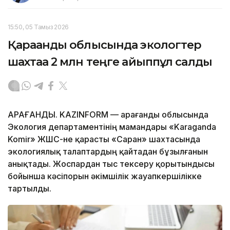
15:50, 05 Тамыз 2026
Қарағанды облысында экологтер
шахтаға 2 млн теңге айыппұл салды
ҚАРАҒАНДЫ. KAZINFORM — Қарағанды облысында
Экология департаментінің мамандары «Karaganda
Komir» ЖШС-не қарасты «Саран» шахтасында
экологиялық талаптардың қайтадан бұзылғанын
анықтады. Жоспардан тыс тексеру қорытындысы
бойынша кәсіпорын әкімшілік жауапкершілікке
тартылды.