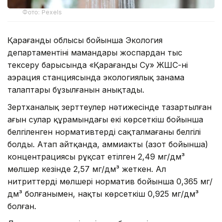
Фото: Pexels
Қарағанды облысы бойынша Экология
департаментінің мамандары жоспардан тыс
тексеру барысында «Қарағанды Су» ЖШС-нің
аэрация станциясында экологиялық заңнама
талаптары бұзылғанын анықтады.
Зертханалық зерттеулер нәтижесінде тазартылған
ағын сулар құрамындағы екі көрсеткіш бойынша
белгіленген нормативтердің сақталмағаны белгілі
болды. Атап айтқанда, аммиактың (азот бойынша)
концентрациясы рұқсат етілген 2,49 мг/дм³
мөлшер кезінде 2,57 мг/дм³ жеткен. Ал
нитриттердің мөлшері норматив бойынша 0,365 мг/
дм³ болғанымен, нақты көрсеткіш 0,925 мг/дм³
болған.