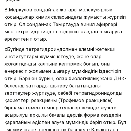
В.Меркулов сондай-ақ жоғары молекулярлық
қосындылар химия саласындағы жұмысты жүргізіп
отыр. Ол сондай-ақ Теміртауда винил эфирлері
мен тетрагидроиндол өндірісін жаңадан шығаруға
әрекеттеніп отыр.
«Бүгінде тетрагидроиндолмен әлемнің жетекші
институттары жұмыс істеуде, және олар
жоғалтқанды қалпына келтірмек болып, оны
өнеркәсіп жолымен шығару мүмкіндігін іздестіріп
отыр. Бәрінен бұрын, олар биологиялық және ДНК-
белсенді заттарды шығару бағытындағы
зерттеулер жүргізуде, себебі тетрагидроиндолдың
қасиеттері реакцияның (Трофимов реакциясы)
біршама төмен температуралар кезінде жүзеге
асырылуы арқылы бағалы дәрілік форма көздерін
қарапайым әдіспен алуға мүмкіндік беріп отыр. Бұл
ғылыми және өнеркәсіптік бәсекеде Қазақстан ең