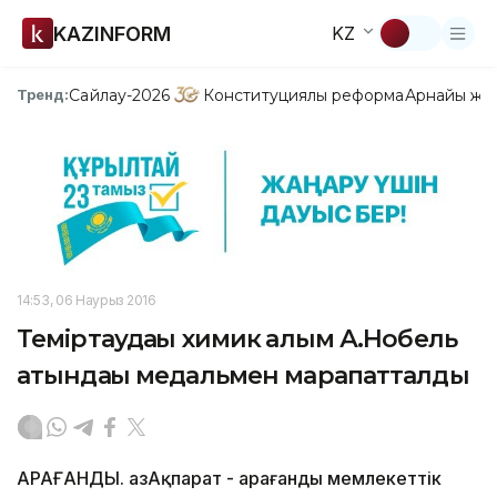
KAZINFORM
KZ
Сайлау-2026
Конституциялық реформа
Арнайы жо
Тренд:
14:53, 06 Наурыз 2016
Теміртаудағы химик ғалым А.Нобель
атындағы медальмен марапатталды
ҚАРАҒАНДЫ. ҚазАқпарат - Қарағанды мемлекеттік