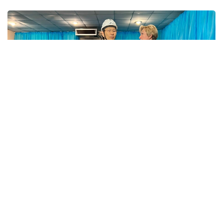
Фото: Айзада Ағылбаева/Kazinform
Қазақстан Республикасы Орталық сайлау
комиссиясының төрағасы Нұрлан Әбдіров 23
тамызға белгіленген Құрылтай депутаттарының
сайлауына дайындық барысын тексеру
мақсатындағы жұмыс сапары аясында