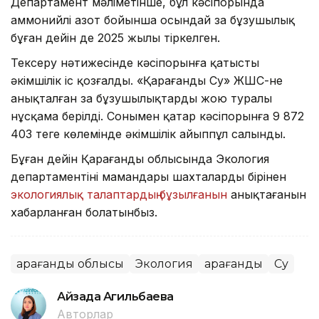
Департамент мәліметінше, бұл кәсіпорында
аммонийлі азот бойынша осындай заң бұзушылық
бұған дейін де 2025 жылы тіркелген.
Тексеру нәтижесінде кәсіпорынға қатысты
әкімшілік іс қозғалды. «Қарағанды Су» ЖШС-не
анықталған заң бұзушылықтарды жою туралы
нұсқама берілді. Сонымен қатар кәсіпорынға 9 872
403 теңге көлемінде әкімшілік айыппұл салынды.
Бұған дейін Қарағанды облысында Экология
департаментінің мамандары шахталардың бірінен
экологиялық талаптардың бұзылғанын
анықтағанын
хабарланған болатынбыз.
Қарағанды облысы
Экология
Қарағанды
Су
Айзада Агильбаева
Авторлар