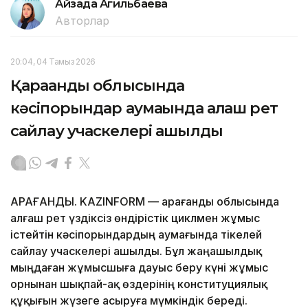
Айзада Агильбаева
Авторлар
20:04, 04 Тамыз 2026
Қарағанды облысында
кәсіпорындар аумағында алғаш рет
сайлау учаскелері ашылды
ҚАРАҒАНДЫ. KAZINFORM — Қарағанды облысында
алғаш рет үздіксіз өндірістік циклмен жұмыс
істейтін кәсіпорындардың аумағында тікелей
сайлау учаскелері ашылды. Бұл жаңашылдық
мыңдаған жұмысшыға дауыс беру күні жұмыс
орнынан шықпай-ақ өздерінің конституциялық
құқығын жүзеге асыруға мүмкіндік береді.