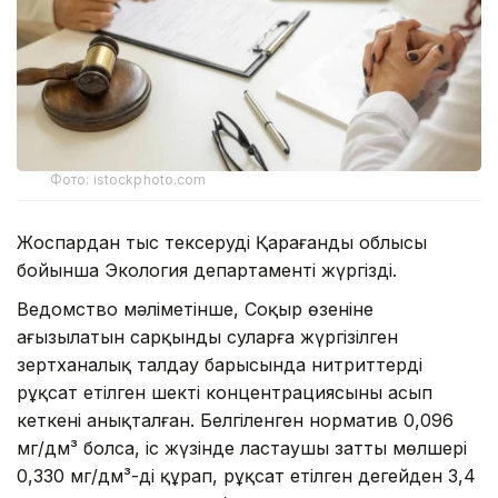
Фото: istockphoto.com
Жоспардан тыс тексеруді Қарағанды облысы
бойынша Экология департаменті жүргізді.
Ведомство мәліметінше, Соқыр өзеніне
ағызылатын сарқынды суларға жүргізілген
зертханалық талдау барысында нитриттердің
рұқсат етілген шекті концентрациясының асып
кеткені анықталған. Белгіленген норматив 0,096
мг/дм³ болса, іс жүзінде ластаушы заттың мөлшері
0,330 мг/дм³-ді құрап, рұқсат етілген деңгейден 3,4