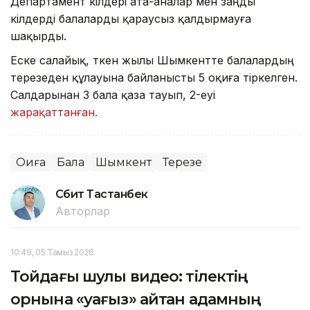
Департамент өкілдері ата-аналар мен заңды
өкілдерді балаларды қараусыз қалдырмауға
шақырды.
Еске салайық, өткен жылы Шымкентте балалардың
терезеден құлауына байланысты 5 оқиға тіркелген.
Салдарынан 3 бала қаза тауып, 2-еуі
жарақаттанған.
Оқиға
Бала
Шымкент
Терезе
Сәбит Тастанбек
Авторлар
10:49, 05 Тамыз 2026
Тойдағы шулы видео: тілектің
орнына «уағыз» айтқан адамның