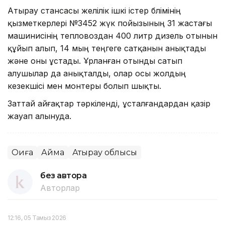
Атырау стансасы желілік ішкі істер бөлімінің
қызметкерлері №3452 жүк пойызының 31 жастағы
машинисінің тепловоздан 400 литр дизель отынын
құйып алып, 14 мың теңгеге сатқанын анықтады
және оны ұстады. Ұрланған отынды сатып
алушылар да анықталды, олар осы жолдың
кезекшісі мен монтеры болып шықты.
Заттай айғақтар тәркіленді, ұсталғандардан қазір
жауап алынуда.
Оқиға
Аймақ
Атырау облысы
без автора
Авторлар
12:16, 05 Тамыз 2026