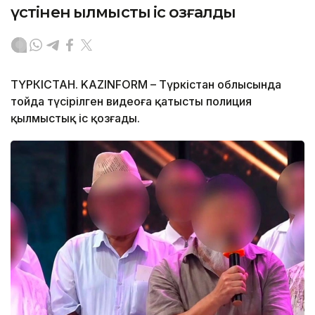
үстінен қылмыстық іс қозғалды
ТҮРКІСТАН. KAZINFORM – Түркістан облысында
тойда түсірілген видеоға қатысты полиция
қылмыстық іс қозғады.