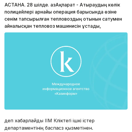
АСТАНА. 28 шілде. ҚазАқпарат - Атыраудың көлік
полицейлері арнайы операция барысында өзіне
сенім тапсырылған тепловоздың отынын сатумен
айналысқан тепловоз машинисін ұстады,
деп хабарлайды ІІМ Көліктегі ішкі істер
департаментінің баспасөз қызметінен.