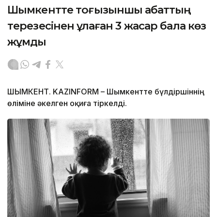
Шымкентте тоғызыншы қабаттың
терезесінен құлаған 3 жасар бала көз
жұмды
ШЫМКЕНТ. KAZINFORM – Шымкентте бүлдіршіннің
өліміне әкелген оқиға тіркелді.