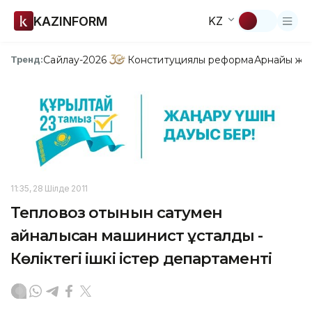
KAZINFORM
KZ
Сайлау-2026
Конституциялық реформа
Арнайы жо
Тренд:
11:35, 28 Шілде 2011
Тепловоз отынын сатумен
айналысқан машинист ұсталды -
Көліктегі ішкі істер департаменті