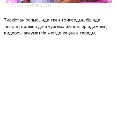
Фото: t.me/POLICE_of_KZ
Түркістан облысында өткен тойлардың бірінде
тілектің орнына діни «уағыз» айтқан ер адамның
видеосы әлеуметтік желіде кеңінен тарады.
Бейнежазбада ол тойларда арақтың қойылмай
жүргенін құптайтынын айтып, ендігі кезекте
музыкадан бас тарту керектігін жеткізген. Сондай-
ақ ерлер мен әйелдердің бірге отыруын шариғатқа
қайшы деп бағалап, мұсылмандардың діни
талаптарды қатаң ұстануы қажет екенін
айтқан.
Ішкі істер министрлігі бұл видеоға қатысты ресми
мәлімдеме жасады.
– Әлеуметтік желілерге жүргізілген
мониторинг барысында Түркістан
облысының 66 жастағы тұрғынының діни