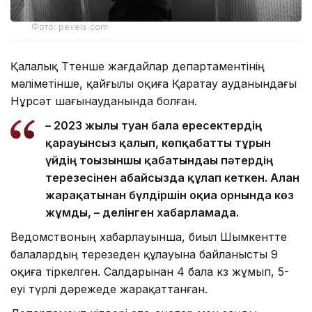
Фото: pexels.com
Қалалық Төтенше жағдайлар департаментінің
мәліметінше, қайғылы оқиға Қаратау ауданындағы
Нұрсәт шағынауданында болған.
– 2023 жылы туған бала ересектердің
қарауынсыз қалып, көпқабатты тұрғын
үйдің тоғызыншы қабатындағы пәтердің
терезесінен абайсызда құлап кеткен. Алған
жарақатынан бүлдіршін оқиға орнында көз
жұмды, – делінген хабарламада.
Ведомствоның хабарлауынша, биыл Шымкентте
балалардың терезеден құлауына байланысты 9
оқиға тіркелген. Салдарынан 4 бала көз жұмып, 5-
еуі түрлі дәрежеде жарақаттанған.