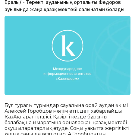
Ералы/ - Теректі ауданының орталығы Федоров
ауылында жаңа қазақ мектебі салынатын болады.
Бұл туралы тұрғындар сауалына орай аудан әкімі
Алексей Горобцов мәлім етті, деп хабарлайды
ҚазАқпарат тілшісі. Қазіргі кезде бұрынғы
балабақша ғимаратына орналасқан қазақ мектебі
оқушыларға тарлық етуде. Соңғы уақытта жергілікті
халық саны да өсіп отыр. А.Горобцовтың