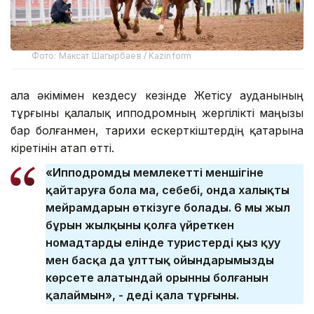
Фото: Максат Шагырбаев / Kazinform
Қала әкімімен кездесу кезінде Жетісу ауданының
тұрғыны қалалық ипподромның жергілікті маңызы
бар болғанмен, тарихи ескерткіштердің қатарына
кіретінін атап өтті.
«Ипподромды мемлекеттің меншігіне
қайтаруға бола ма, себебі, онда халықтың
мейрамдарын өткізуге болады. 6 мың жыл
бұрын жылқыны қолға үйреткен
номадтардың елінде туристерді қыз қуу
мен басқа да ұлттық ойындарымызды
көрсете алатындай орынның болғанын
қалаймын», - деді қала тұрғыны.