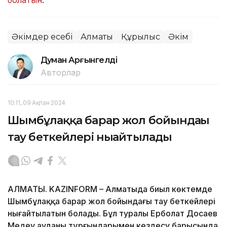
Әкімдер есебі
Алматы
Құрылыс
Әкім
Думан Арғынгелді
Авторлар
10:11, 09 Ақпан 2024
Шымбұлаққа барар жол бойындағы
тау беткейлері нығайтылады
АЛМАТЫ. KAZINFORM – Алматыда биыл көктемде
Шымбұлаққа барар жол бойындағы тау беткейлері
нығайтылатын болады. Бұл туралы Ерболат Досаев
Медеу ауданы тұрғындарымен кездесу барысында