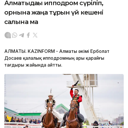
Алматыдағы ипподром сүріліп,
орнына жаңа тұрғын үй кешені
салына ма
АЛМАТЫ. KAZINFORM - Алматы әкімі Ерболат
Досаев қалалық ипподромның ары қарайғы
тағдыры жайында айтты.