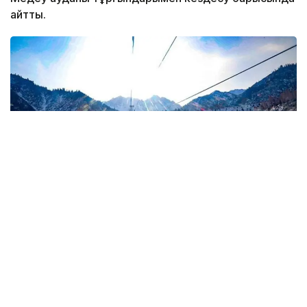
айтты.
Фото: Kazinform
«Өткен жылдың қазан айынан бастап
«Мохнатка» және «Горельник» тау
беткейлерінен 80 мың шаршы метрге жуық