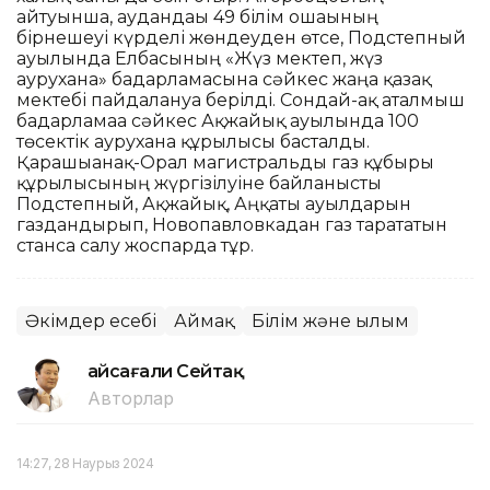
айтуынша, аудандағы 49 білім ошағының
бірнешеуі күрделі жөндеуден өтсе, Подстепный
ауылында Елбасының «Жүз мектеп, жүз
аурухана» бағдарламасына сәйкес жаңа қазақ
мектебі пайдалануға берілді. Сондай-ақ аталмыш
бағдарламаға сәйкес Ақжайық ауылында 100
төсектік аурухана құрылысы басталды.
Қарашығанақ-Орал магистральды газ құбыры
құрылысының жүргізілуіне байланысты
Подстепный, Ақжайық, Аңқаты ауылдарын
газдандырып, Новопавловкадан газ тарататын
станса салу жоспарда тұр.
Әкімдер есебі
Аймақ
Білім және ғылым
Ғайсағали Сейтақ
Авторлар
14:27, 28 Наурыз 2024