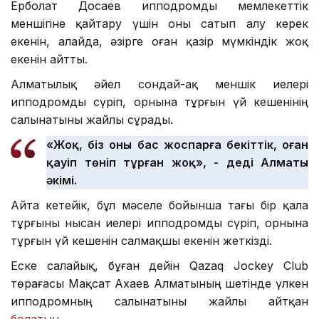
Ерболат Досаев ипподромды мемлекеттік
меншігіне қайтару үшін оны сатып алу керек
екенін, алайда, әзірге оған қазір мүмкіндік жоқ
екенін айтты.
Алматылық әйел сондай-ақ меншік иелері
ипподромды сүріп, орнына тұрғын үй кешенінің
салынатыны жайлы сұрады.
«Жоқ, біз оны бас жоспарға бекіттік, оған
қауіп төніп тұрған жоқ», - деді Алматы
әкімі.
Айта кетейік, бұл мәселе бойынша тағы бір қала
тұрғыны нысан иелері ипподромды сүріп, орнына
тұрғын үй кешенін салмақшы екенін жеткізді.
Еске салайық, бұған дейін Qazaq Jockey Club
төрағасы Мақсат Ахаев Алматының шетінде үлкен
ипподромның салынатыны жайлы айтқан
болатын
.