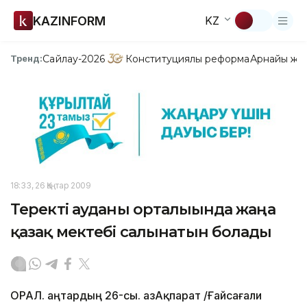
KAZINFORM
KZ
Сайлау-2026
Конституциялық реформа
Арнайы жо
Тренд:
18:33, 26 Қаңтар 2009
Теректі ауданы орталығында жаңа
қазақ мектебі салынатын болады
ОРАЛ. Қаңтардың 26-сы. ҚазАқпарат /Ғайсағали