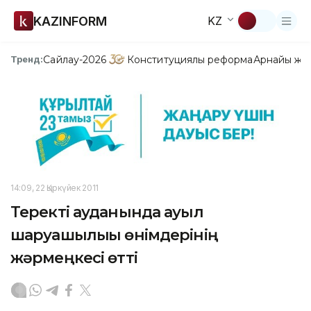
KAZINFORM
KZ
Сайлау-2026
Конституциялық реформа
Арнайы жо
Тренд:
14:09, 22 Қыркүйек 2011
Теректі ауданында ауыл
шаруашылығы өнімдерінің
жәрмеңкесі өтті