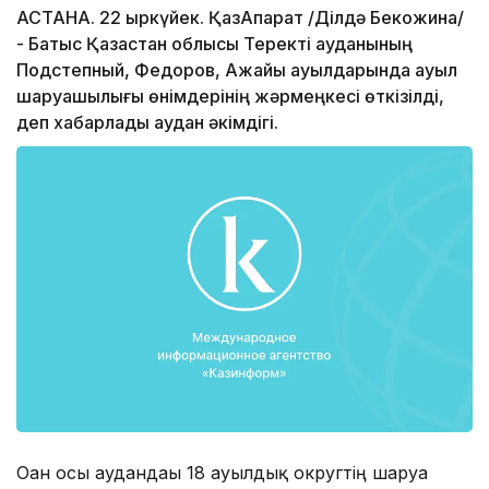
АСТАНА. 22 қыркүйек. ҚазАқпарат /Ділдә Бекқожина/
- Батыс Қазақстан облысы Теректі ауданының
Подстепный, Федоров, Ақжайық ауылдарында ауыл
шаруашылығы өнімдерінің жәрмеңкесі өткізілді,
деп хабарлады аудан әкімдігі.
Оған осы аудандағы 18 ауылдық округтің шаруа