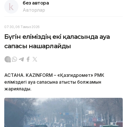
без автора
Авторлар
07:30, 06 Тамыз 2026
Бүгін еліміздің екі қаласында ауа
сапасы нашарлайды
АСТАНА. KAZINFORM – «Қазгидромет» РМК
еліміздегі ауа сапасына қатысты болжамын
жариялады.