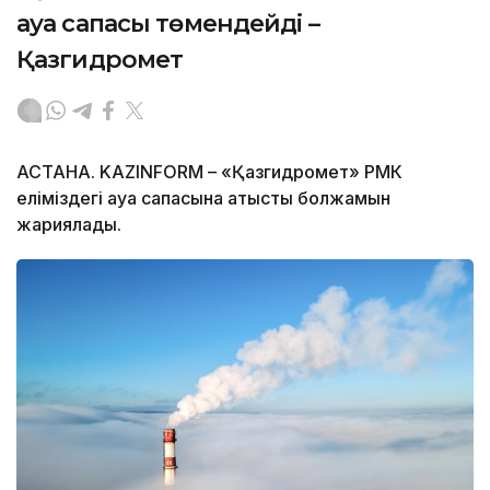
ауа сапасы төмендейді –
Қазгидромет
АСТАНА. KAZINFORM – «Қазгидромет» РМК
еліміздегі ауа сапасына қатысты болжамын
жариялады.