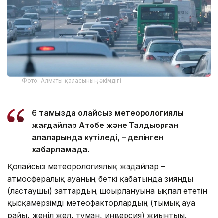
Фото: Алматы қаласының әкімдігі
6 тамызда қолайсыз метеорологиялық
жағдайлар Ақтөбе және Талдықорған
қалаларында күтіледі, – делінген
хабарламада.
Қолайсыз метеорологиялық жағдайлар –
атмосфералық ауаның беткі қабатында зиянды
(ластаушы) заттардың шоғырлануына ықпал ететін
қысқамерзімді метеофакторлардың (тымық ауа
райы, жеңіл жел, тұман, инверсия) жиынтығы.