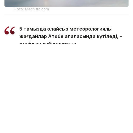
Фото: Magnific.com
5 тамызда қолайсыз метеорологиялық
жағдайлар Ақтөбе қалаласында күтіледі, –
делінген хабарламада.
Қолайсыз метеорологиялық жағдайлар –
атмосфералық ауаның беткі қабатында зиянды
(ластаушы) заттардың шоғырлануына ықпал ететін
қысқамерзімді метеофакторлардың (тымық ауа
райы, жеңіл жел, тұман, инверсия) жиынтығы.
Қолайсыз метеорологиялық жағдай кезінде
елдімекендердегі атмосфералық ауаның сапасы
нашарлауы ықтимал.
Айта кетейік, Петропавлда
өткір жағымсыз иіс
пайда болып, тұрғындардың мазасын қашырды.