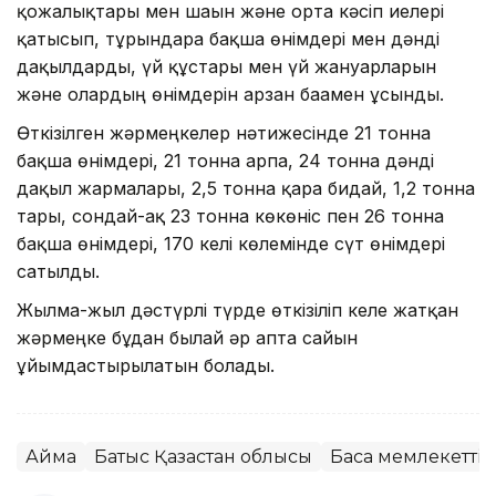
қожалықтары мен шағын және орта кәсіп иелері
қатысып, тұрғындарға бақша өнімдері мен дәнді
дақылдарды, үй құстары мен үй жануарларын
және олардың өнімдерін арзан бағамен ұсынды.
Өткізілген жәрмеңкелер нәтижесінде 21 тонна
бақша өнімдері, 21 тонна арпа, 24 тонна дәнді
дақыл жармалары, 2,5 тонна қара бидай, 1,2 тонна
тары, сондай-ақ 23 тонна көкөніс пен 26 тонна
бақша өнімдері, 170 келі көлемінде сүт өнімдері
сатылды.
Жылма-жыл дәстүрлі түрде өткізіліп келе жатқан
жәрмеңке бұдан былай әр апта сайын
ұйымдастырылатын болады.
Аймақ
Батыс Қазақстан облысы
Басқа мемлекетті