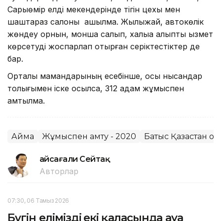
Сарыөмір елді мекендерінде тігін цехы мен
шаштараз салоны ашылмақ. Жылыжай, автокөлік
жөндеу орнын, монша салып, халыққа қалыпты қызмет
көрсетуді жоспарлап отырған серіктестіктер де
бар.
Орталық мамандарының есебінше, осы нысандар
толығымен іске қосылса, 312 адам жұмыспен
қамтылмақ.
Аймақ
Жұмыспен қамту - 2020
Батыс Қазақстан о
Ғайсағали Сейтақ
Авторлар
07:30, 06 Тамыз 2026
Бүгін еліміздің екі қаласында ауа