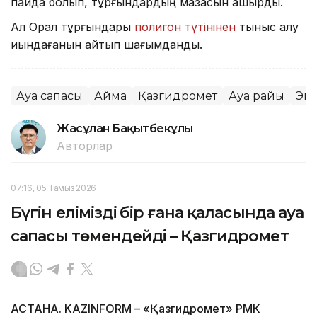
пайда болып, тұрғындардың мазасын қашырды.
Ал Орал тұрғындары
полигон түтінінен
тыныс алу
қиындағанын айтып шағымданды.
Ауа сапасы
Аймақ
Қазгидромет
Ауа райы
Эк
Жасұлан Бақытбекұлы
Авторлар
07:16, 05 Тамыз 2026
Бүгін еліміздің бір ғана қаласында ауа
сапасы төмендейді – Қазгидромет
АСТАНА. KAZINFORM – «Қазгидромет» РМК