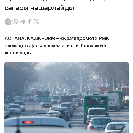
сапасы нашарлайды
АСТАНА. KAZINFORM – «Қазгидромет» РМК
еліміздегі ауа сапасына қатысты болжамын
жариялады.