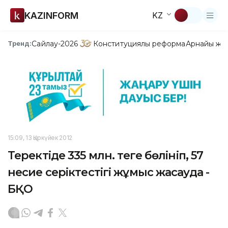
KAZINFORM
KZ
Сайлау-2026
Конституциялық реформа
Арнайы жо
Тренд:
15:09, 13 Қыркүйек 2012
Теректіде 335 млн. теңге бөлініп, 57
несие серіктестігі жұмыс жасауда -
БҚО