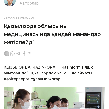
Авторлар
06:00, 04 Тамыз 2026
Қызылорда облысының
медицинасында қандай мамандар
жетіспейді
ҚЫЗЫЛОРДА. KAZINFORM — Kazinform тілшісі
анықтағандай, Қызылорда облысында аймақтық
дәрігерлерге сұраныс жоғары.