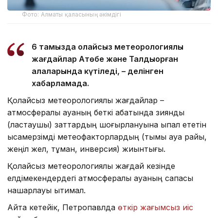
Фото: Алматы қаласының әкімдігі
6 тамызда қолайсыз метеорологиялық
жағдайлар Ақтөбе және Талдықорған
қалаларында күтіледі, – делінген
хабарламада.
Қолайсыз метеорологиялық жағдайлар –
атмосфералық ауаның беткі қабатында зиянды
(ластаушы) заттардың шоғырлануына ықпал ететін
қысқамерзімді метеофакторлардың (тымық ауа райы,
жеңіл жел, тұман, инверсия) жиынтығы.
Қолайсыз метеорологиялық жағдай кезінде
елдімекендердегі атмосфералық ауаның сапасы
нашарлауы ықтимал.
Айта кетейік, Петропавлда
өткір жағымсыз иіс