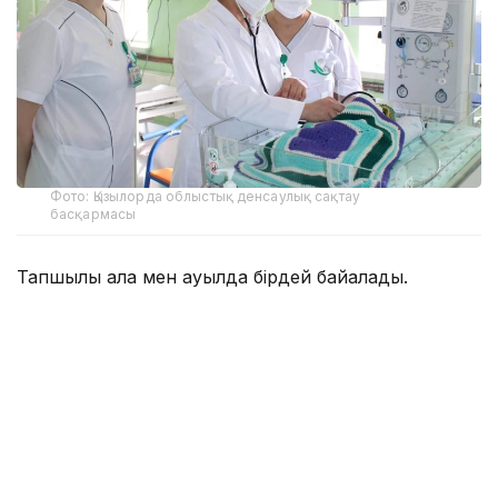
Фото: Қызылорда облыстық денсаулық сақтау
басқармасы
Тапшылық қала мен ауылда бірдей байқалады.
— Осы уақытқа дейін реаниматолог көбірек
жетіспейтін, бүгінде бұл тапшылық сейілді.
Аудандарға акушер-гинекологтар аса
қажет. Емханаларда балалар хирургі, УЗИ-
ге түсіретін және аймақтық дәрігерлер
жетіспейді. Сондықтан кейде екі ауылға
ортақ бір учаскелік дәрігер жұмыс істейді.