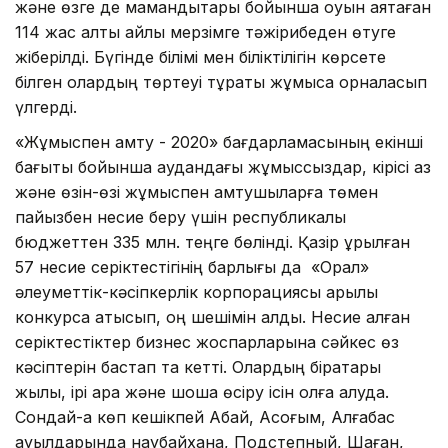
және өзге де мамандықтары бойынша оқуын аяқтаған
114 жас алты айлық мерзімге тәжірибеден өтуге
жіберілді. Бүгінде білімі мен біліктілігін көрсете
білген олардың төртеуі тұрақты жұмысқа орналасып
үлгерді.
«Жұмыспен қамту - 2020» бағдарламасының екінші
бағыты бойынша аудандағы жұмыссыздар, кірісі аз
және өзін-өзі жұмыспен қамтушыларға төмен
пайызбен несие беру үшін республикалық
бюджеттен 335 млн. теңге бөлінді. Қазір құрылған
57 несие серіктестігінің барлығы да «Орал»
әлеуметтік-кәсіпкерлік корпорациясы арқылы
конкурсқа қатысып, оң шешімін алды. Несие алған
серіктестіктер бизнес жоспарларына сәйкес өз
кәсіптерін бастап та кетті. Олардың бірқатары
жылқы, ірі қара және шошқа өсіру ісін қолға алуда.
Сондай-ақ көп кешікпей Абай, Ақсоғым, Алғабас
ауылдарында наубайхана, Подстепный, Шаған,