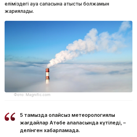
еліміздегі ауа сапасына қатысты болжамын
жариялады.
Фото: Magnific.com
5 тамызда қолайсыз метеорологиялық
жағдайлар Ақтөбе қалаласында күтіледі, –
делінген хабарламада.