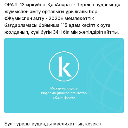
ОРАЛ. 13 қыркүйек. ҚазАқпарат - Теректі ауданында
жұмыспен қамту орталығы құрылғалы бері
«Жұмыспен қамту - 2020» мемлекеттік
бағдарламасы бойынша 115 адам кәсіптік оқуға
жолданып, күні бүгін 34-і білімін жетілдіріп қайтты.
Бұл туралы аудандық мәслихаттың кезекті