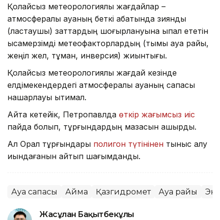
Қолайсыз метеорологиялық жағдайлар –
атмосфералық ауаның беткі қабатында зиянды
(ластаушы) заттардың шоғырлануына ықпал ететін
қысқамерзімді метеофакторлардың (тымық ауа райы,
жеңіл жел, тұман, инверсия) жиынтығы.
Қолайсыз метеорологиялық жағдай кезінде
елдімекендердегі атмосфералық ауаның сапасы
нашарлауы ықтимал.
Айта кетейік, Петропавлда
өткір жағымсыз иіс
пайда болып, тұрғындардың мазасын қашырды.
Ал Орал тұрғындары
полигон түтінінен
тыныс алу
қиындағанын айтып шағымданды.
Ауа сапасы
Аймақ
Қазгидромет
Ауа райы
Эк
Жасұлан Бақытбекұлы