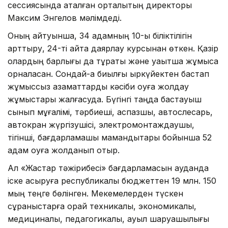
сессиясында аталған орталықтың директоры
Максим Энгелов мәлімдеді.
Оның айтуынша, 34 адамның 10-ы біліктілігін
арттыру, 24-ті қайта даярлау курсынан өткен. Қазір
олардың барлығы да тұрақты және уақытша жұмысқа
орналасқан. Сондай-ақ биылғы қыркүйектен бастап
жұмыссыз азаматтарды кәсіби оқуға жолдау
жұмыстары жалғасуда. Бүгінгі таңда бастауыш
сынып мұғалімі, тәрбиеші, аспазшы, автослесарь,
автокран жүргізушісі, электромонтаждаушы,
тігінші, бағдарламашы мамандықтары бойынша 52
адам оқуға жолданып отыр.
Ал «Жастар тәжірибесі» бағдарламасын ауданда
іске асыруға республикалық бюджеттен 19 млн. 150
мың теңге бөлінген. Мекемелерден түскен
сұраныстарға орай техникалық, экономикалық,
медициналық, педагогикалық, ауыл шаруашылығы